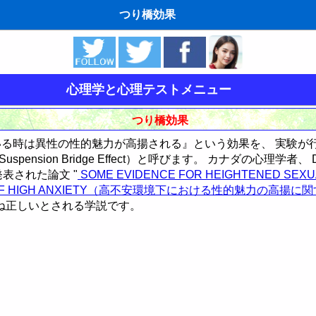
つり橋効果
ゆめの夢占い
人気の夢占い
心理学と心理テストメニュー
東洋・西洋占星術
つり橋効果
ホラリー占星術
る時は異性の性的魅力が高揚される』という効果を、 実験が
nsion Bridge Effect）と呼びます。 カナダの心理学者、 D.G
無料手相占いで未来診断
に発表された論文 "
SOME EVIDENCE FOR HEIGHTENED SEXU
ION OF HIGH ANXIETY（高不安環境下における性的魅力の高揚に
タロットカードで無料占い
概ね正しいとされる学説です。
命名の姓名判断
飛星派風水で住宅開運
法
方法