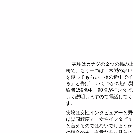
エゴグラムで相性診断
ミラーリング効果
会話力を高める方法
感性の自己診断テスト
エゴグラムとは
アイコンタクトの効果
共感性を高める方法
清潔感・容姿の自己診
5種類の自我状態の特
オーバーラップ・エゴ
しぐさの自己診断テス
エゴグラム・パターン
相性診断例の紹介
エゴグラムのCPの特
しぐさの自己診断テス
エゴグラムの統計情報
エゴグラムのNPの特
への字型エゴグラム
V型男性とN型女性
実験はカナダの２つの橋の上で
会話力の自己診断テス
エゴグラムのAの特
N型エゴグラム
CPが高いエゴグラム
への字型男性とM型
橋で、もう一つは、木製の狭い
を渡ってもらい、橋の途中でイ
共感性の自己診断テス
エゴグラムのFCの特
逆N型エゴグラム
NPが高いエゴグラム
逆N型男性とW型女性
る』と告げ、 いくつかの短い
験者159名中、90名がイン
エゴグラムのACの特
V型エゴグラム
Aが高いエゴグラム
逆V型上司とW型部下
しく説明しますので電話してく
す。
W型エゴグラム
FCが高いエゴグラム
N型両親の子供への
実験は女性インタビュアーと男
M型エゴグラム
ACが高いエゴグラム
高CP両親の子供への
ほぼ同程度で、女性インタビュ
と言えるのではないでしょうか
逆V型エゴグラム
への字型エゴグラム
の場合のみ、有意な差が見られ