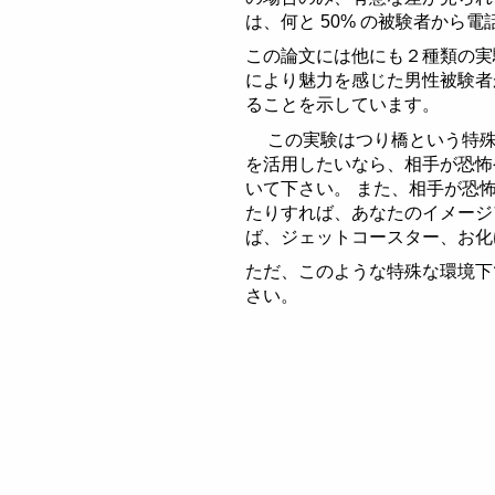
は、何と 50% の被験者から
右肩下がり型エゴグ
N型エゴグラム例
この論文には他にも２種類の実
により魅力を感じた男性被験者
右肩上がり型エゴグ
逆N型エゴグラム例
ることを示しています。
この実験はつり橋という特殊
平坦型エゴグラム
V型エゴグラム例
を活用したいなら、相手が恐怖
いて下さい。 また、相手が恐
W型エゴグラム例
たりすれば、あなたのイメージ
ば、ジェットコースター、お化
M型エゴグラム例
ただ、このような特殊な環境下
逆V型エゴグラム例
さい。
右肩下がり型エゴグ
右肩上がり型エゴグ