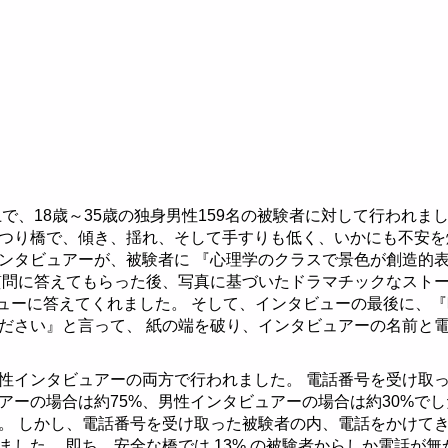
断テスト
徴
グラムとは
ト-女性編
の特徴
徴
ト-男性編
徴
、18歳～35歳の独身男性159名の被験者に対して行われまし
ト
徴
例
女性
つり橋で、傾き、揺れ、そして手すりも低く、いかにも不安を
ンタビュアーが、被験者に 『心理学のクラスで景色が創造的
ト
徴
例
質問に答えてもらった後、写真に基づいたドラマチックなストー
タビューに答えてくれました。 そして、インタビューの最後に、
徴
例
ださい』と言って、 紙の端を破り、インタビュアーの名前と
例
影響
性インタビュアーの両方で行われました。 電話番号を受け取
例
影響
アーの場合は約75%、男性インタビュアーの場合は約30%でし
。 しかし、電話番号を受け取った被験者の内、電話をかけて
例
ました。 即ち、安全な橋では 13% の被験者からしか電話が