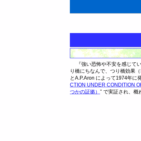
男と女の心理学
『強い恐怖や不安を感じてい
恋愛の心理学
り橋にちなんで、つり橋効果（Suspe
とA.P.Aron によって1974年
魅力の心理学
恋愛の結晶作用
CTION UNDER CONDIT
つかの証拠）
" で実証され、
色彩の心理学
つり橋効果
自信をつける方法
男と女の心理テスト
単純接触効果
感性を豊かにする方法
参考文献 & 書籍
魅力度診断テスト
バランス理論
清潔感・容姿の改善方
エゴグラムで性格診断
類似性と相補性
しぐさから心理を読む
自信の自己診断テスト