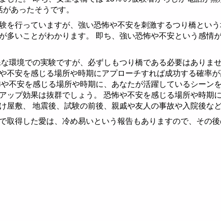
電話があったそうです。
ラム
験を行っていますが、強い恐怖や不安を刺激するつり橋という
が多いことがわかります。 即ち、強い恐怖や不安という感情
ラム
な環境での実験ですが、必ずしもつり橋である必要はありませ
や不安を感じる場所や時期にアプローチすれば成功する確率が
怖や不安を感じる場所や時期に、あなたが活躍しているシーン
アップ効果は抜群でしょう。 恐怖や不安を感じる場所や時期
け屋敷、 地震後、試験の前後、親戚や友人の事故や入院後な
で取得した愛は、冷め易いという報告もありますので、その後
ラム例
ラム例