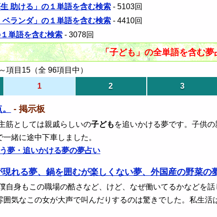
蘇生 助ける」の１単語を含む検索
- 5103回
る ベランダ」の１単語を含む検索
- 4410回
の１単語を含む検索
- 3078回
「子ども」の全単語を含む夢
項目15（全 96項目中）
1
2
3
点。
- 掲示板
 主筋としては親戚らしいの
子ども
を追いかける夢です。子供の
で一緒に途中下車しました。
う夢・追いかける夢の夢占い
が現れる夢、鍋を囲むが楽しくない夢、外国産の野菜の
 僕自身もこの職場の酷さなど、けど、なぜ働いてるかなどを
雰囲気なこの女が大声で叫んだりするのは驚きでした。私生活