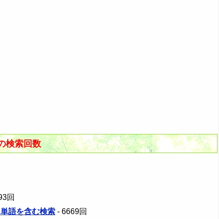
の検索回数
393回
の１単語を含む検索
- 6669回