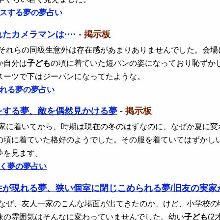
スする夢の夢占い
たカメラマンは····
- 掲示板
 それらの同級生意外は存在感があまりありませんでした。会
か自分は
子ども
の頃に着ていた短パンの姿になっており恥ずか
スーツで下はジーパンになってたような。
れる夢の夢占い
をする夢、敵を偶然見かける夢
- 掲示板
 家に着いてから、時期は現在の冬のはずなのに、なぜか夏に
の頃に着ていた格好のようでした。その服を着ていてはずかし
夢を見ます。
く夢の夢占い
性が現れる夢、狭い個室に閉じこめられる夢/旧友の実家
 なぜ、友人一家のこんな場面が出てきたのか、けど、小学校
妹の雰囲気はそんなに変わっていませんでした。幼い
子ども
(