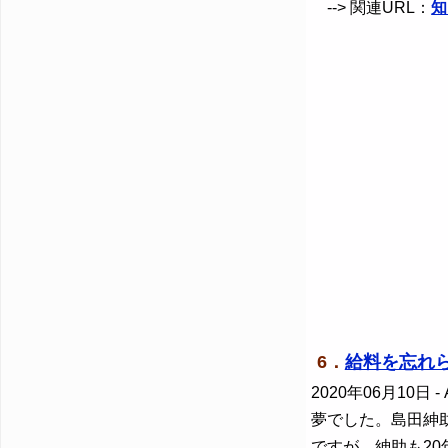
--> 関連URL：
知
6．
給料を忘れら
2020年06月10日
-
夢でした。島田紳
ですが、紳助も2