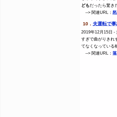
ども
だったら驚き
--> 関連URL：
怒
10．
夫運転で事
2019年12月15日
-
すぎで曲がりきれ
てなくなっている
--> 関連URL：
落