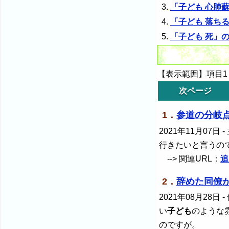
「子ども 心肺
「子ども 落ち
「子ども 死」
【表示範囲】項目1～
次ページ
1．
参道の分岐
2021年11月07日
-
行きたいと言うの
--> 関連URL：
追
2．
辞めた同僚
2021年08月28日
-
い
子ども
のような
のですが。