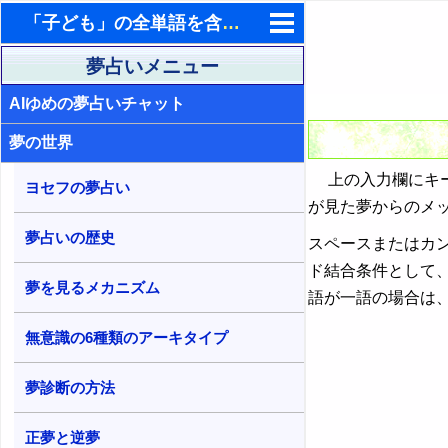
「子ども」の全単語を含む夢占い検索結果
東洋・西洋占星術
夢占いメニュー
AIゆめの夢占いチャット
ホラリー占星術
夢の世界
手相占いで未来診断
上の入力欄にキー
タロットカードで無料占い
ヨセフの夢占い
が見た夢からのメ
命名の姓名判断
夢占いの歴史
スペースまたはカ
飛星派風水で住宅開運
ド結合条件として
夢を見るメカニズム
語が一語の場合は
男と女の心理学と心理テスト
無意識の6種類のアーキタイプ
夢診断の方法
正夢と逆夢