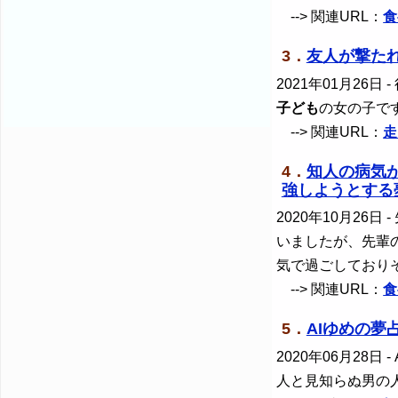
--> 関連URL：
食
3．
友人が撃た
2021年01月26日
-
子ども
の女の子で
--> 関連URL：
走
4．
知人の病気
強しようとする
2020年10月26日
-
いましたが、先輩
気で過ごしており
--> 関連URL：
食
5．
AIゆめの
2020年06月28日
-
人と見知らぬ男の