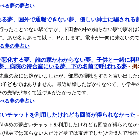
べる夢の夢占い
れる夢、圏外で通報できない夢、優しい紳士に騙される
 行ったことのない駅ですが、ド田舎の中の知らない駅で駅名
す。あだ名もあって以下、Pとします。電車が一向に来ないの
る夢の夢占い
が悪化する夢、誰の家かわからない夢、子供と一緒に料
夢、病院の待合室にいる夢、下の名前で呼ばれる夢
- 
 先輩の家には嫁がいましたが、部屋の掃除をすると言い出し
の
子ども
ではありません。最近結婚したばかりなので、小学生
その先輩が怖くて近づきがたかったです。
べる夢の夢占い
夢占いチャットを利用したけれども回答が得られなかった
 AIゆめの夢占いチャットを利用したけれども回答が得られな
人(現実では知らない人だけど夢では友達でした)と計6人で旅行