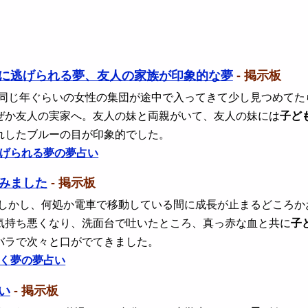
に逃げられる夢、友人の家族が印象的な夢
- 掲示板
 同じ年ぐらいの女性の集団が途中で入ってきて少し見つめて
ぜか友人の実家へ。友人の妹と両親がいて、友人の妹には
子ど
れしたブルーの目が印象的でした。
げられる夢の夢占い
みました
- 掲示板
 しかし、何処か電車で移動している間に成長が止まるどころ
気持ち悪くなり、洗面台で吐いたところ、真っ赤な血と共に
子
バラで次々と口がでてきました。
く夢の夢占い
い
- 掲示板