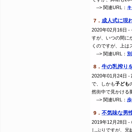
--> 関連URL：
キ
7．
成人式に現れ
2020年02月16日
-
すが、いつの間に
くのですが、上は
--> 関連URL：
別
8．
牛の乳搾り
2020年01月24日
-
で、しかも
子ども
然街中で見かける
--> 関連URL：
歩
9．
不気味な男
2019年12月28日
-
しぶりですが、兄