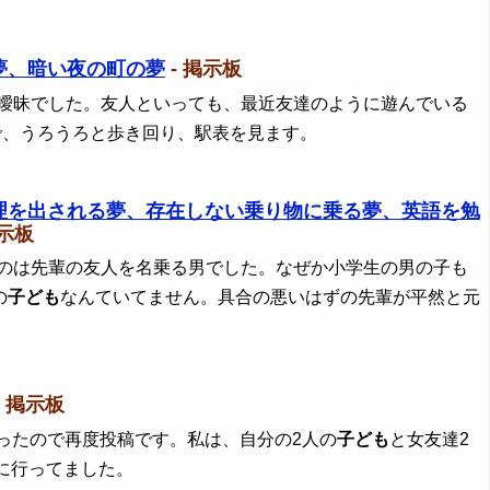
夢、暗い夜の町の夢
- 掲示板
は曖昧でした。友人といっても、最近友達のように遊んでいる
で、うろうろと歩き回り、駅表を見ます。
理を出される夢、存在しない乗り物に乗る夢、英語を勉
掲示板
たのは先輩の友人を名乗る男でした。なぜか小学生の男の子も
の
子ども
なんていてません。具合の悪いはずの先輩が平然と元
- 掲示板
かったので再度投稿です。私は、自分の2人の
子ども
と女友達2
に行ってました。