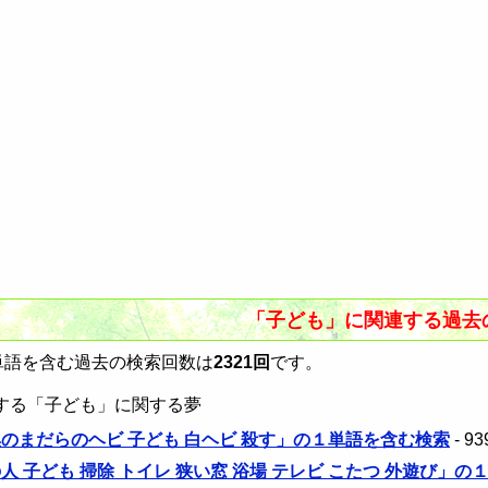
「子ども」に関連する過去
語を含む過去の検索回数は
2321回
です。
する「子ども」に関する夢
黒のまだらのヘビ 子ども 白ヘビ 殺す」の１単語を含む検索
- 9
人 子ども 掃除 トイレ 狭い窓 浴場 テレビ こたつ 外遊び」