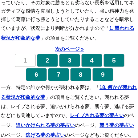
っていたり、その対象に勝るとも劣らない長所を活用してネ
ガティブな感情を克服しようとしていたり、強い精神力を発
揮して葛藤に打ち勝とうとしていたりすることなどを暗示し
ていますが、状況により判断が分かれますので「
1. 襲われる
状況が印象的な夢
」の項目をご覧ください。
次のページ »
1
2
3
4
5
6
7
8
9
一方、特定の誰かや何かが襲われる夢は、「
18. 何かが襲われ
る状況が印象的な夢
」の項目をご覧ください。襲われる夢
は、レイプされる夢、追いかけられる夢、襲う夢、逃げる夢
などにも関連していますので、
レイプされる夢の夢占い
のペ
ージ、
追いかけられる夢の夢占い
のページ、
襲う夢の夢占い
のページ、
逃げる夢の夢占い
のページなどもご覧ください。