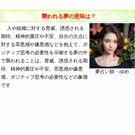
17. 頻繁に見る襲われる夢
オタマジャクシの夢の夢占い
襲われる夢の意味は？
お茶の夢・コーヒーの夢の夢占い
人や組織に対する脅威、誘惑される
・・・
期待、精神的重圧や不安、自分の欠点に
対する罪悪感や嫌悪感などを抱えて、ポ
『か』から始まる夢
ジティブ思考の必要性を示唆する夢の中
『き』から始まる夢
で襲われることは、脅威、誘惑される期
『く・け』の夢
待、精神的重圧や不安、罪悪感や嫌悪
夢占い師・ゆめ
感、ポジティブ思考の必要性などの象徴
『こ』から始まる夢
です
『さ』から始まる夢
『し』から始まる夢
『す～そ』の夢
『た・ち』の夢