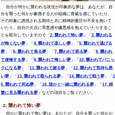
自分が何かに襲われる状況が印象的な夢は、あなたが、自
分を襲った何かが象徴する人や組織に脅威を感じていたり、
その対象に誘惑される期待と共に精神的重圧や不安を抱いて
いたり、自分の欠点に罪悪感や嫌悪感を抱えていたりするこ
とを暗示していますので「
2. 襲われて怖い夢
」「
3. 襲われる
が怖くない夢
」「
4. 襲われて楽しい夢
」「
5. 襲われて逃げる
夢
」「
6. 襲われて焦る夢
」「
7. 襲われて怒る夢
」「
8. 襲われ
て後悔する夢
」「
9. 襲われて悔しい夢
」「
10. 襲われてパニッ
クになる夢
」「
11. 襲われて謝る夢
」「
12. 襲われて気持ち悪
い夢
」「
13. 襲われて殴られる夢
」「
14. 襲われて戦う夢
」「
1
5. 襲われて死ぬ夢
」「
16. 誰かと一緒に襲われる夢
」「
17. 頻
繁に見る襲われる夢
」などの項目をご覧ください。
2. 襲われて怖い夢
何かに襲われて怖い夢は、あなたが、自分を襲った何かが