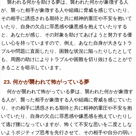
襲われる何かを助ける夢は、襲われた何かが象徴する人
が、襲った相手が象徴する人や組織に脅威を感じていたり、
その相手に誘惑される期待と共に精神的重圧や不安を抱いて
いたり、自身の欠点に罪悪感や嫌悪感を抱えていたりする
と、あなたが感じ、その対象を助けてあげようと努力する優
しい心を持っていますので、例え、あなた自身が大きなトラ
ブルや問題に直面したり、困難な状況に陥ったりしたとして
も、周囲の助けによりトラブルや困難を切り抜けることがで
きることを暗示しています。
23. 何かが襲われて怖がっている夢
何かが襲われて怖がっている夢は、襲われた何かが象徴す
る人が、襲った相手が象徴する人や組織に脅威を感じていた
り、その相手に誘惑される期待と共に精神的重圧や不安を抱
いていたり、自身の欠点に罪悪感や嫌悪感を抱えていたりし
て逃げ腰になっていますが、怖くて不安な思いを二度としな
いようポジティブ思考を先行させて、その相手や自分の弱い