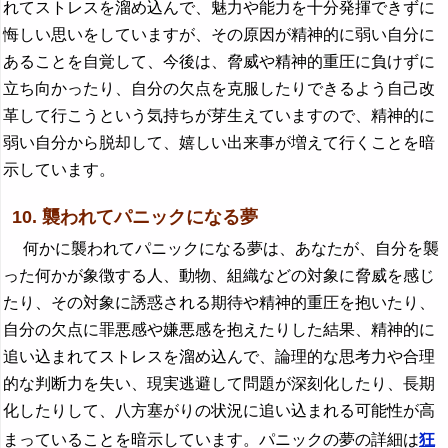
れてストレスを溜め込んで、魅力や能力を十分発揮できずに
悔しい思いをしていますが、その原因が精神的に弱い自分に
あることを自覚して、今後は、脅威や精神的重圧に負けずに
立ち向かったり、自分の欠点を克服したりできるよう自己改
革して行こうという気持ちが芽生えていますので、精神的に
弱い自分から脱却して、嬉しい出来事が増えて行くことを暗
示しています。
10. 襲われてパニックになる夢
何かに襲われてパニックになる夢は、あなたが、自分を襲
った何かが象徴する人、動物、組織などの対象に脅威を感じ
たり、その対象に誘惑される期待や精神的重圧を抱いたり、
自分の欠点に罪悪感や嫌悪感を抱えたりした結果、精神的に
追い込まれてストレスを溜め込んで、論理的な思考力や合理
的な判断力を失い、現実逃避して問題が深刻化したり、長期
化したりして、八方塞がりの状況に追い込まれる可能性が高
まっていることを暗示しています。パニックの夢の詳細は
狂