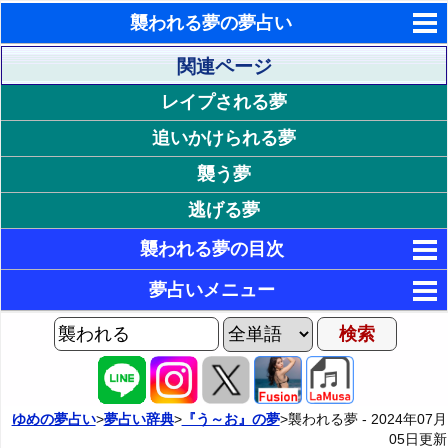
襲われる夢の夢占い
東洋・西洋占星術
関連ページ
レイプされる夢
ホラリー占星術
追いかけられる夢
手相占いで未来診断
襲う夢
タロットカードで無料占い
逃げる夢
命名の姓名判断
襲われる夢の目次
飛星派風水で住宅開運
1. 襲われる状況が印象的な夢
夢占いメニュー
男と女の心理学と心理テスト
18. 何かが襲われる状況が印象的な夢
2. 襲われて怖い夢
AIゆめの夢占いチャット
3. 襲われるが怖くない夢
2P: 特定の誰かに襲われる夢
19. 何かが襲われてスッキリする夢
夢の世界
4. 襲われて楽しい夢
20. 何かが襲われて悲しい夢
3P: 哺乳動物に襲われる夢
夢占い掲示板
ゆめの夢占い
>
夢占い辞典
>
『う～お』の夢
>襲われる夢 -
2024年07月
05日
更新
5. 襲われて逃げる夢
21. 何かが襲われるのを黙って見ている夢
4P: 鳥・爬虫類・虫に襲われる夢
カテゴリー別夢占い