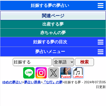
妊娠する夢の夢占い
東洋・西洋占星術
関連ページ
出産する夢
ホラリー占星術
赤ちゃんの夢
手相占いで未来診断
妊娠する夢の目次
タロットカードで無料占い
1. 自分が妊娠する状況が印象的な夢
夢占いメニュー
命名の姓名判断
17. 何かが妊娠する状況が印象的な夢
2. 妊娠して喜ぶ夢
AIゆめの夢占いチャット
飛星派風水で住宅開運
3. 妊娠して悲しい夢
2P: 誰かの赤ちゃんを妊娠する夢
18. 何かが妊娠して自分が喜ぶ夢
夢の世界
男と女の心理学と心理テスト
4. 妊娠して不安な夢
19. 何かが妊娠して自分が悲しい夢
3P: 哺乳動物を妊娠する夢
夢占い掲示板
ゆめの夢占い
>
夢占い辞典
>
『な行』の夢
>妊娠する夢 -
2024年07月05
日
更新
5. 妊娠して負担を感じる夢・妊娠して責任を感じる夢
20. 何かが妊娠して自分が心配する夢
4P: 鳥・爬虫類・虫を妊娠する夢
カテゴリー別夢占い
6. 妊娠して苦しい夢
21. 何かが妊娠して自分が不安な夢
5P: 魚や創造物を妊娠する夢
夢占い辞典
7. 妊娠して後悔する夢
22. 何かが妊娠して自分が怖い夢