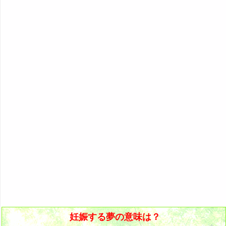
6P: 特定の誰かが妊娠する夢
『あ・い』の夢
人気の夢占い
8. 妊娠して悔しい夢
23. 何かが妊娠して苦しそうな夢
7P: 哺乳動物が妊娠する夢
『う～お』の夢
9. 自分の妊娠を疑う夢・妊娠したのにお腹が大きくな
24. 何かが妊娠して後悔していそうな夢
8P: 鳥・爬虫類・虫が妊娠する夢
『か』から始まる夢
らない夢
25. 何かが妊娠して悔しそうな夢
『き』から始まる夢
9P: 魚や創造物が妊娠する夢
10. 自分の妊娠に驚く夢
26. 何かが自身の妊娠を疑う夢
『く・け』の夢
11. 妊娠して出産が近い夢
27. 何かが自身の妊娠に驚く夢
『こ』から始まる夢
12. 妊娠して出血する夢
28. 何かが妊娠して出血する夢
『さ』から始まる夢
13. 多胎児を妊娠する夢
29. 何かが多胎児を妊娠する夢
『し』から始まる夢
14. 妊娠して胎児の鼓動を聞く夢
30. 何かが自分の代役として妊娠する夢
『す～そ』の夢
15. 妊娠して胎児が動く夢・胎動する夢
『た・ち』の夢
16. 頻繁に見る妊娠する夢
『つ～と』の夢
『な行』の夢
妊娠する夢の意味は？