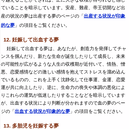
ていることを暗示しています。安産、難産、帝王切開など出
産の状況の夢は出産する夢のページの「
出産する状況が印象
的な夢
」の項目をご覧ください。
12. 妊娠して出血する夢
妊娠して出血する夢は、あなたが、創造力を発揮してチャ
ンスを掴んだり、新たな生命が誕生したりして成長し、未来
の可能性が広がるような人生の収穫期が近付いて、情熱、憎
悪、恋愛感情などの激しい感情を抱えてストレスを溜め込ん
でいるものの、これを上手く沈静化して仕事運、金運、恋愛
運が共に向上したり、逆に、生命力の喪失や体調の悪化によ
りこれらの運気が低迷したりすることなどを暗示しています
が、出血する状況により判断が分かれますので血の夢のペー
ジの「
出血する状況が印象的な夢
」の項目をご覧ください。
13. 多胎児を妊娠する夢