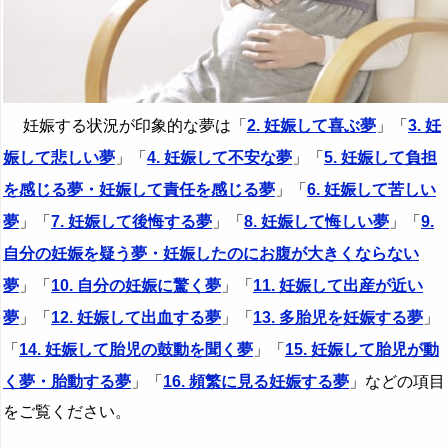
妊娠する状況が印象的な夢は「
2. 妊娠して喜ぶ夢
」「
3. 妊
娠して悲しい夢
」「
4. 妊娠して不安な夢
」「
5. 妊娠して負担
を感じる夢・妊娠して責任を感じる夢
」「
6. 妊娠して苦しい
夢
」「
7. 妊娠して後悔する夢
」「
8. 妊娠して悔しい夢
」「
9.
自分の妊娠を疑う夢・妊娠したのにお腹が大きくならない
夢
」「
10. 自分の妊娠に驚く夢
」「
11. 妊娠して出産が近い
夢
」「
12. 妊娠して出血する夢
」「
13. 多胎児を妊娠する夢
」
「
14. 妊娠して胎児の鼓動を聞く夢
」「
15. 妊娠して胎児が動
く夢・胎動する夢
」「
16. 頻繁に見る妊娠する夢
」などの項目
をご覧ください。