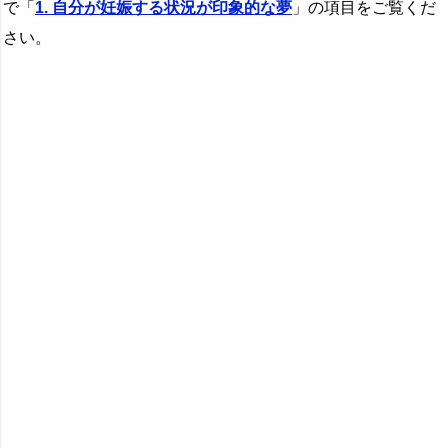
で「
1. 自分が妊娠する状況が印象的な夢
」の項目をご覧くだ
『は』から始まる夢
さい。
『ひ』から始まる夢
『ふ～ほ』の夢
『ま行』の夢
『や行』の夢
『ら行』の夢
『わ行』の夢