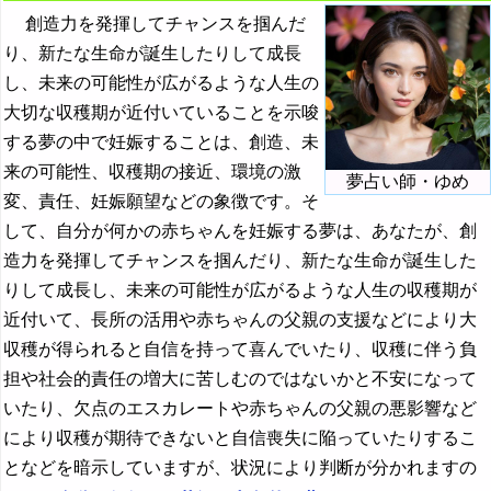
・・・
創造力を発揮してチャンスを掴んだ
り、新たな生命が誕生したりして成長
庭の夢の夢占い
し、未来の可能性が広がるような人生の
ニワトリの夢の夢占い
大切な収穫期が近付いていることを示唆
人魚の夢の夢占い
する夢の中で妊娠することは、創造、未
来の可能性、収穫期の接近、環境の激
人形の夢の夢占い
夢占い師・ゆめ
変、責任、妊娠願望などの象徴です。そ
ニンジンの夢の夢占い
して、自分が何かの赤ちゃんを妊娠する夢は、あなたが、創
妊娠する夢の夢占い
造力を発揮してチャンスを掴んだり、新たな生命が誕生した
りして成長し、未来の可能性が広がるような人生の収穫期が
ニンニクの夢の夢占い
近付いて、長所の活用や赤ちゃんの父親の支援などにより大
ぬいぐるみの夢の夢占い
収穫が得られると自信を持って喜んでいたり、収穫に伴う負
担や社会的責任の増大に苦しむのではないかと不安になって
縫う夢・縫い物の夢の夢占い
いたり、欠点のエスカレートや赤ちゃんの父親の悪影響など
脱ぐ夢・裸の夢の夢占い
により収穫が期待できないと自信喪失に陥っていたりするこ
・・・
となどを暗示していますが、状況により判断が分かれますの