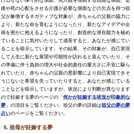
け出せない保守的な側面、先入観を強制する頑固な側面、老
後や死の心配をさせる介護が必要な側面などの欠点を持つ祖
父が象徴するネガティブな対象が、赤ちゃんの父親の協力に
より、新たな命を育むようになったり、新たなアイデアや企
画を密かに抱えるようになったり、創造的な潜在能力を秘め
ていることに気付いたりして成長すると、あなたが感じてい
ることを暗示しています。その結果、その対象が、自己実現
して人生に新たな展望や可能性が訪れると喜んでいたり、そ
の準備に伴う負担の増大や社会的責任の重大さに不安に駆ら
れていたり、赤ちゃんの父親の悪影響により自己実現できそ
うにないと希望を失っていたりすると、あなたが感じている
ことなどを暗示していますが、状況により判断が異なります
ので妊娠する夢のページの「
何かが妊娠する状況が印象的な
夢
」の項目をご覧ください。祖父の夢の詳細は
祖父の夢の夢
占い
のページをご覧ください。
5. 祖母が妊娠する夢