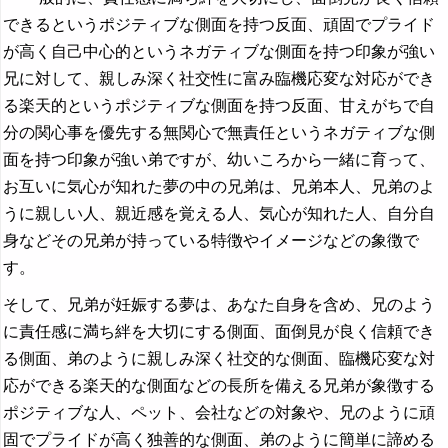
できるというポジティブな側面を持つ反面、頑固でプライド
が高く自己中心的というネガティブな側面を持つ印象が強い
兄に対して、親しみ深く社交性に富み臨機応変な対応ができ
る楽天的というポジティブな側面を持つ反面、甘えがちで自
分の関心事を優先する無関心で無責任というネガティブな側
面を持つ印象が強い弟ですが、幼いころから一緒に育って、
お互いに気心が知れた夢の中の兄弟は、兄弟本人、兄弟のよ
うに親しい人、親近感を覚える人、気心が知れた人、自分自
身などその兄弟が持っている特徴やイメージなどの象徴で
す。
そして、兄弟が妊娠する夢は、あなた自身を含め、兄のよう
に責任感に満ち絆を大切にする側面、面倒見が良く信頼でき
る側面、弟のように親しみ深く社交的な側面、臨機応変な対
応ができる楽天的な側面などの長所を備える兄弟が象徴する
ポジティブな人、ペット、会社などの対象や、兄のように頑
固でプライドが高く独善的な側面、弟のように簡単に諦める