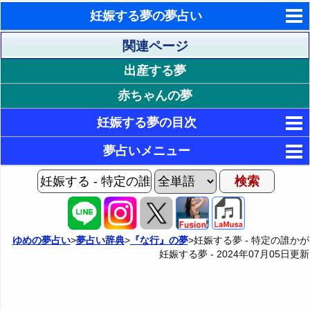
妊娠する夢の夢占い
東洋・西洋占星術
関連ページ
出産する夢
ホラリー占星術
赤ちゃんの夢
手相占いで未来診断
妊娠する夢の目次
タロットカードで無料占い
1. 身内の誰かが妊娠する夢
夢占いメニュー
命名の姓名判断
17. 身近な誰かが妊娠する夢
2. 父親が妊娠する夢
AIゆめの夢占いチャット
飛星派風水で住宅開運
3. 母親が妊娠する夢
37. 特定の職業の誰かが妊娠する夢
18. 同僚が妊娠する夢
夢の世界
男と女の心理学と心理テスト
4. 祖父が妊娠する夢
19. 先輩が妊娠する夢
55. その他の誰かが妊娠する夢
38. 先生が妊娠する夢
夢占い掲示板
ゆめの夢占い
>
夢占い辞典
>
『な行』の夢
>妊娠する夢 - 特定の誰かが
妊娠する夢 -
2024年07月05日
更新
5. 祖母が妊娠する夢
20. 後輩が妊娠する夢
39. 医者が妊娠する夢
1P: 妊娠する夢Home
56. 知らない人が妊娠する夢
カテゴリー別夢占い
6. 夫が妊娠する夢
21. 幼馴染が妊娠する夢
40. 看護師が妊娠する夢・介護士が妊娠する夢
57. 子供が妊娠する夢
2P: 誰かの赤ちゃんを妊娠する夢
夢占い辞典
7. 妻が妊娠する夢
22. 同級生が妊娠する夢
41. 芸能人が妊娠する夢