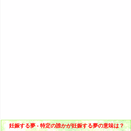
58. 赤ちゃんが妊娠する夢
3P: 哺乳動物を妊娠する夢
『あ・い』の夢
人気の夢占い
8. 自分の子供が妊娠する夢
23. 上司が妊娠する夢
42. 歌手が妊娠する夢
59. 大人や成人が妊娠する夢
4P: 鳥・爬虫類・虫を妊娠する夢
『う～お』の夢
9. 娘が妊娠する夢
24. 社長が妊娠する夢
43. 俳優が妊娠する夢
60. 若者が妊娠する夢
5P: 魚や創造物を妊娠する夢
『か』から始まる夢
10. 息子が妊娠する夢
25. 部下が妊娠する夢
44. アイドルが妊娠する夢
61. 老人や老婆が妊娠する夢
『き』から始まる夢
7P: 哺乳動物が妊娠する夢
11. 自分の赤ちゃんが妊娠する夢
26. 病人が妊娠する夢
45. コメディアンが妊娠する夢
62. 男性が妊娠する夢
『く・け』の夢
8P: 鳥・爬虫類・虫が妊娠する夢
12. 孫が妊娠する夢
27. 知人が妊娠する夢
46. アナウンサーが妊娠する夢
63. 女性が妊娠する夢
『こ』から始まる夢
9P: 魚や創造物が妊娠する夢
13. 兄弟が妊娠する夢
28. 彼氏が妊娠する夢
47. 警察官が妊娠する夢
64. 有名人が妊娠する夢
『さ』から始まる夢
14. 姉妹が妊娠する夢
29. 彼女が妊娠する夢
48. ピエロが妊娠する夢
65. 外国人が妊娠する夢
『し』から始まる夢
15. 家族が妊娠する夢
30. 好きな人が妊娠する夢
49. ヤクザが妊娠する夢・暴力団員が妊娠する夢
66. 透明人間が妊娠する夢
『す～そ』の夢
16. 親戚が妊娠する夢
31. 好きだった人が妊娠する夢
50. 強盗が妊娠する夢
67. 銃を持った人が妊娠する夢
『た・ち』の夢
32. 初恋の人が妊娠する夢
51. 駅員が妊娠する夢
68. ナイフを持った人が妊娠する夢
『つ～と』の夢
33. 片思いの人が妊娠する夢
52. 船乗りが妊娠する夢
69. ストーカーが妊娠する夢
『な行』の夢
妊娠する夢 - 特定の誰かが妊娠する夢の意味は？