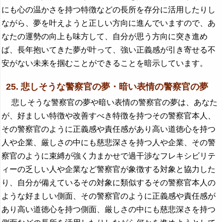
にも心の温かさを持つ特徴などの長所を存分に活用したりし
ながら、夢を叶えようと正しい方向に進んでいますので、あ
なたの運勢の向上も味方して、自分が思う方向に突き進め
ば、長年抱いてきた夢が叶って、強い正義感が引き寄せる不
安がない未来を掴むことができることを暗示しています。
25. 悲しそうな警察官の夢・暗い表情の警察官の夢
悲しそうな警察官の夢や暗い表情の警察官の夢は、あなた
が、好ましい特徴や改善すべき特徴を持つその警察官本人、
その警察官のように正義感や責任感があり高い道徳心を持つ
人や企業、厳しさの中にも慈悲深さを持つ人や企業、その警
察官のように束縛が強く力まかせで過干渉なフレキシビリテ
ィーの乏しい人や企業など警察官が象徴する対象と協力した
り、自分が備えているその対象に類似するその警察官本人の
ような好ましい側面、その警察官のように正義感や責任感が
あり高い道徳心を持つ側面、厳しさの中にも慈悲深さを持つ