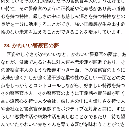
備えているその人に類似したその警察官本人のような好まし
い特性、その警察官のように正義感や使命感があり高い道徳
心を持つ特性、厳しさの中にも慈しみ深さを持つ特性などの
長所を十分に活用することができ、強い正義感が生み出す危
険のない未来を迎えることができることを暗示しています。
23. かわいい警察官の夢
容姿やしぐさがかわいいなど、かわいい警察官の夢は、あ
なたが、健康であると共に対人運や恋愛運が順調であり、そ
の警察官本人のような改善すべき一面、その警察官のように
束縛が強く押しが強く過干渉な柔軟性の乏しい一面などの欠
点をしっかりとコントロールしながら、好ましい特徴を持つ
その警察官本人、その警察官のように正義感や責任感が強く
高い道徳心を持つ人や会社、厳しさの中にも優しさを持つ人
や会社など警察官が象徴するポジティブな対象と共に、すば
らしい恋愛生活や結婚生活を楽しむことができたり、待ち望
んでいたかわいい赤ちゃんを育てる喜びを味わうことができ