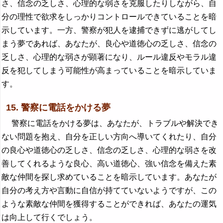
さ、信念の乏しさ、心理的な弱さを克服したりしながら、自
分の理性で欲求をしっかりコントロールできていることを暗
示しています。一方、警察が犯人を逮捕できずに逃がしてし
まう夢であれば、あなたが、良心や道徳心の乏しさ、信念の
乏しさ、心理的な弱さが顕著になり、ルール違反やモラル違
反を犯してしまう可能性が高まっていることを暗示していま
す。
15. 警察に電話をかける夢
警察に電話をかける夢は、あなたが、トラブルや解決でき
ない問題を抱え、自分を正しい方向へ導いてくれたり、自分
の良心や道徳心の乏しさ、信念の乏しさ、心理的な弱さを改
善してくれるような良心、高い道徳心、強い信念を備えた素
敵な仲間を探し求めていることを暗示しています。あなたが
自分の考え方や言動に自信が持てていないようですが、この
ような素敵な仲間を獲得することができれば、あなたの運気
は向上して行くでしょう。