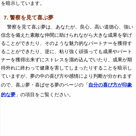
を暗示しています。
7. 警察を見て喜ぶ夢
警察を見て喜ぶ夢は、あなたが、良心、高い道徳心、強い
信念を備えた素敵な仲間に助けられながら大きな成果を挙げ
ることができたり、そのような魅力的なパートナーを獲得す
ることができたり、逆に、粘り強く頑張っても成果やパート
ナーを獲得出来ずにストレスを溜め込んでいたり、成果が期
待外れに終わって健康を害してしまったりすることを暗示し
ていますが、夢の中の喜び方や感情により判断が分かれます
ので、喜ぶ夢・喜ばせる夢のページの「
自分の喜び方が印象
的な夢
」の項目をご覧ください。