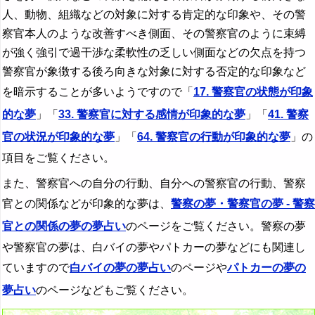
人、動物、組織などの対象に対する肯定的な印象や、その警
察官本人のような改善すべき側面、その警察官のように束縛
が強く強引で過干渉な柔軟性の乏しい側面などの欠点を持つ
警察官が象徴する後ろ向きな対象に対する否定的な印象など
を暗示することが多いようですので「
17. 警察官の状態が印象
的な夢
」「
33. 警察官に対する感情が印象的な夢
」「
41. 警察
官の状況が印象的な夢
」「
64. 警察官の行動が印象的な夢
」の
項目をご覧ください。
また、警察官への自分の行動、自分への警察官の行動、警察
官との関係などが印象的な夢は、
警察の夢・警察官の夢 - 警察
官との関係の夢の夢占い
のページをご覧ください。警察の夢
や警察官の夢は、白バイの夢やパトカーの夢などにも関連し
ていますので
白バイの夢の夢占い
のページや
パトカーの夢の
夢占い
のページなどもご覧ください。