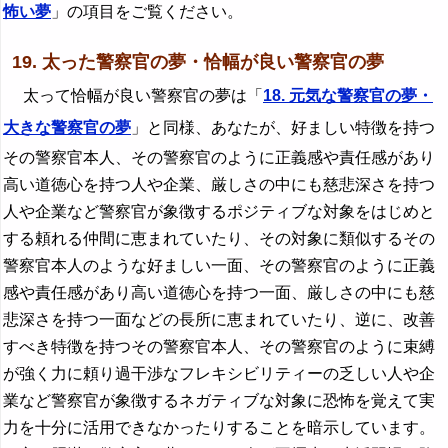
怖い夢
」の項目をご覧ください。
19. 太った警察官の夢・恰幅が良い警察官の夢
太って恰幅が良い警察官の夢は「
18. 元気な警察官の夢・
大きな警察官の夢
」と同様、あなたが、好ましい特徴を持つ
その警察官本人、その警察官のように正義感や責任感があり
高い道徳心を持つ人や企業、厳しさの中にも慈悲深さを持つ
人や企業など警察官が象徴するポジティブな対象をはじめと
する頼れる仲間に恵まれていたり、その対象に類似するその
警察官本人のような好ましい一面、その警察官のように正義
感や責任感があり高い道徳心を持つ一面、厳しさの中にも慈
悲深さを持つ一面などの長所に恵まれていたり、逆に、改善
すべき特徴を持つその警察官本人、その警察官のように束縛
が強く力に頼り過干渉なフレキシビリティーの乏しい人や企
業など警察官が象徴するネガティブな対象に恐怖を覚えて実
力を十分に活用できなかったりすることを暗示しています。