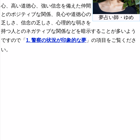
・・・
59. 警察官の背が伸びる夢
81. 警察官が歩く夢
心、高い道徳心、強い信念を備えた仲間
『こ』から始まる夢
とのポジティブな関係、良心や道徳心の
60. 警察官の背が縮む夢
82. 警察官が走る夢
夢占い師・ゆめ
乏しさ、信念の乏しさ、心理的な弱さを
『さ』から始まる夢
61. 警察官が生贄になる夢
83. 警察官が泳ぐ夢
持つ人とのネガティブな関係などを暗示することが多いよう
『し』から始まる夢
62. 警察官が転ぶ夢
84. 警察官が嘘をつく夢
ですので「
1. 警察の状況が印象的な夢
」の項目をご覧くださ
『す～そ』の夢
い。
63. 警察官が倒れる夢
『た・ち』の夢
『つ～と』の夢
『な行』の夢
『は』から始まる夢
『ひ』から始まる夢
『ふ～ほ』の夢
『ま行』の夢