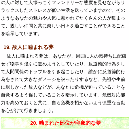
の人に対して人懐っこくフレンドリーな態度を見せながらリ
ラックスしたストレスが低い生活を送っていますので、その
ようなあなたの魅力や人気に惹かれてたくさんの人が集まっ
て、親しい仲間と共に楽しい日々を過ごすことができること
を暗示しています。
19. 故人に噛まれる夢
故人に噛まれる夢は、あなたが、周囲に人の気持ちに配慮
せず物事を強引に進めようとしていたり、反道徳的行為をし
て人間関係のトラブルを引き起こしたり、誰かに反道徳的行
為をされて大きなダメージを被ったりするなど、先祖や生前
に親しかった故人などが、あなたに危機が迫っていることを
自覚するよう促していることを暗示しています。危機対応能
力を高めておくと共に、自ら危機を招かないよう慎重な言動
を心がけて行きましょう。
20. 噛まれた部位が印象的な夢