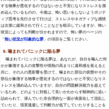
する物事が悪化するのではないかと不安になりストレスを溜
め込んでいるものの、今後は、怖い思いをしないようポジテ
ィブ思考を先行させて行けば、ストレスやネガティブな感情
は次第に緩和されて行くことなどを暗示していますが、怖い
状況によっても判断が分かれますので、怖い夢のページの
「
怖い状況が印象的な夢
」の項目をご覧ください。
9. 噛まれてパニックに陥る夢
噛まれてパニックに陥る夢は、あなたが、自分を噛んだ何
かが象徴する人の攻撃性や情熱の高まりに違和感を覚えると
共に、その人の悪影響を受けて、噛まれた部位の状態やその
部位が象徴する物事が悪化するのではないかと不安になりス
トレスを溜め込んでいますが、自分の問題解決能力を超えて
いるため、どのように対処して良いかわからず精神的に追い
詰められて、潜んでいた非合理的な一面が表面化して混乱し
ていたり、現実逃避して判断力が低下していたりすることを