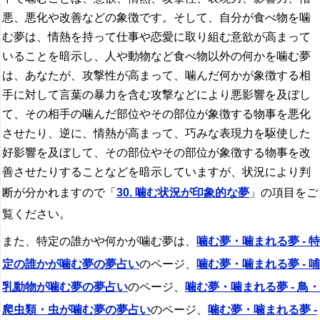
悪、悪化や改善などの象徴です。そして、自分が食べ物を噛
む夢は、情熱を持って仕事や恋愛に取り組む意欲が高まって
いることを暗示し、人や動物など食べ物以外の何かを噛む夢
は、あなたが、攻撃性が高まって、噛んだ何かが象徴する相
手に対して言葉の暴力を含む攻撃などにより悪影響を及ぼし
て、その相手の噛んだ部位やその部位が象徴する物事を悪化
させたり、逆に、情熱が高まって、巧みな表現力を駆使した
好影響を及ぼして、その部位やその部位が象徴する物事を改
善させたりすることなどを暗示していますが、状況により判
断が分かれますので「
30. 噛む状況が印象的な夢
」の項目をご
覧ください。
また、特定の誰かや何かが噛む夢は、
噛む夢・噛まれる夢 - 特
定の誰かが噛む夢の夢占い
のページ、
噛む夢・噛まれる夢 - 哺
乳動物が噛む夢の夢占い
のページ、
噛む夢・噛まれる夢 - 鳥・
爬虫類・虫が噛む夢の夢占い
のページ、
噛む夢・噛まれる夢 -