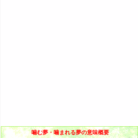
5P: 魚や創造物に噛まれる夢
『あ・い』の夢
人気の夢占い
8. 噛まれて怖い夢
26. 手を噛まれる夢
35. 好意を持ちながら噛む夢
6P: 特定の誰かが噛む夢
『う～お』の夢
9. 噛まれてパニックに陥る夢
27. 指を噛まれる夢
36. 嫌悪感を持ちながら噛む夢
7P: 哺乳動物が噛む夢
『か』から始まる夢
10. 噛まれて怒る夢
28. 足を噛まれる夢・脚を噛まれる夢
37. 唇を噛む夢
・・・
8P: 鳥・爬虫類・虫が噛む夢
11. 噛まれて悲しい夢
29. 服を噛まれる夢
38. 爪を噛む夢
かぼちゃ→野菜の夢の夢占い
9P: 魚や創造物が噛む夢
12. 噛まれて喜ぶ夢
39. 舌を噛む夢
カマキリの夢の夢占い
13. 噛まれて泣く夢
40. ガムを噛む夢
紙の夢の夢占い
14. 噛まれて笑う夢
神の夢・女神の夢の夢占い
15. 噛まれて驚く夢
髪の毛の夢の夢占い
16. 噛まれて焦る夢
雷の夢の夢占い
17. 噛まれて死ぬ夢
噛む夢・噛まれる夢の夢占い
カメムシの夢の夢占い
18. 甘噛みされる夢
噛む夢・噛まれる夢の意味概要