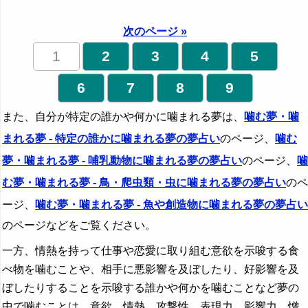
次のページ »
1
2
3
4
5
6
7
8
9
また、自分が特定の誰かや何かに噛まれる夢は、
噛む夢・噛
まれる夢 - 特定の誰かに噛まれる夢の夢占い
のページ、
噛む
夢・噛まれる夢 - 哺乳動物に噛まれる夢の夢占い
のページ、
噛
む夢・噛まれる夢 - 鳥・爬虫類・虫に噛まれる夢の夢占い
のペ
ージ、
噛む夢・噛まれる夢 - 魚や創造物に噛まれる夢の夢占い
のページなどをご覧ください。
一方、情熱を持って仕事や恋愛に取り組む意欲を示唆する食
べ物を噛むことや、相手に悪影響を及ぼしたり、好影響を及
ぼしたりすることを示唆する誰かや何かを噛むことなど夢の
中で噛むことは、意欲、情熱、攻撃性、表現力、影響力、憎