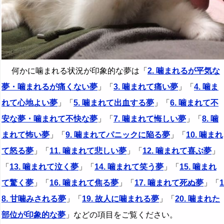
何かに噛まれる状況が印象的な夢は「
2. 噛まれるが平気な
夢・噛まれるが痛くない夢
」「
3. 噛まれて痛い夢
」「
4. 噛ま
れて心地よい夢
」「
5. 噛まれて出血する夢
」「
6. 噛まれて不
安な夢・噛まれて不快な夢
」「
7. 噛まれて悔しい夢
」「
8. 噛
まれて怖い夢
」「
9. 噛まれてパニックに陥る夢
」「
10. 噛まれ
て怒る夢
」「
11. 噛まれて悲しい夢
」「
12. 噛まれて喜ぶ夢
」
「
13. 噛まれて泣く夢
」「
14. 噛まれて笑う夢
」「
15. 噛まれ
て驚く夢
」「
16. 噛まれて焦る夢
」「
17. 噛まれて死ぬ夢
」「
1
8. 甘噛みされる夢
」「
19. 故人に噛まれる夢
」「
20. 噛まれた
部位が印象的な夢
」などの項目をご覧ください。