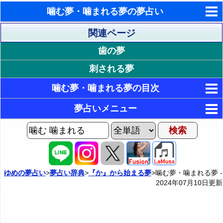
噛む夢・噛まれる夢の夢占い
東洋・西洋占星術
関連ページ
歯の夢
ホラリー占星術
刺される夢
手相占いで未来診断
噛む夢・噛まれる夢の目次
タロットカードで無料占い
1. 噛まれる状況が印象的な夢
夢占いメニュー
命名の姓名判断
20. 噛まれた部位が印象的な夢
2. 噛まれるが平気な夢・噛まれるが痛くない夢
AIゆめの夢占いチャット
飛星派風水で住宅開運
3. 噛まれて痛い夢
30. 噛む状況が印象的な夢
21. 心臓を噛まれる夢・胸を噛まれる夢
夢の世界
男と女の心理学と心理テスト
4. 噛まれて心地よい夢
22. 首を噛まれる夢
2P: 特定の誰かに噛まれる夢
31. 食べ物をしっかり噛んで食べる夢
夢占い掲示板
ゆめの夢占い
>
夢占い辞典
>
『か』から始まる夢
>噛む夢・噛まれる夢 -
2024年07月10日
更新
5. 噛まれて出血する夢
23. 喉を噛まれる夢
32. 何かを思い切り噛む夢
3P: 哺乳動物に噛まれる夢
カテゴリー別夢占い
6. 噛まれて不安な夢・噛まれて不快な夢
24. 頭を噛まれる夢
33. 硬い何かを噛む夢
4P: 鳥・爬虫類・虫に噛まれる夢
夢占い辞典
7. 噛まれて悔しい夢
25. 腰を噛まれる夢
34. 何かを甘噛みする夢