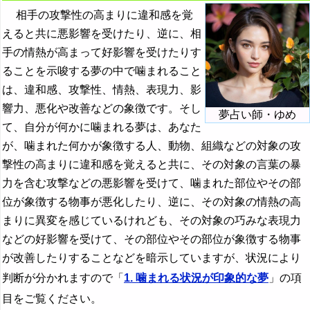
亀の夢の夢占い
19. 故人に噛まれる夢
相手の攻撃性の高まりに違和感を覚
カメラの夢の夢占い
えると共に悪影響を受けたり、逆に、相
手の情熱が高まって好影響を受けたりす
カメレオンの夢の夢占い
ることを示唆する夢の中で噛まれること
カモの夢の夢占い
は、違和感、攻撃性、情熱、表現力、影
・・・
響力、悪化や改善などの象徴です。そし
夢占い師・ゆめ
て、自分が何かに噛まれる夢は、あなた
『き』から始まる夢
が、噛まれた何かが象徴する人、動物、組織などの対象の攻
『く・け』の夢
撃性の高まりに違和感を覚えると共に、その対象の言葉の暴
力を含む攻撃などの悪影響を受けて、噛まれた部位やその部
『こ』から始まる夢
位が象徴する物事が悪化したり、逆に、その対象の情熱の高
『さ』から始まる夢
まりに異変を感じているけれども、その対象の巧みな表現力
『し』から始まる夢
などの好影響を受けて、その部位やその部位が象徴する物事
が改善したりすることなどを暗示していますが、状況により
『す～そ』の夢
判断が分かれますので「
1. 噛まれる状況が印象的な夢
」の項
『た・ち』の夢
目をご覧ください。