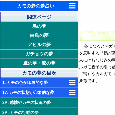
カモの夢の夢占い
東洋・西洋占星術
関連ページ
鳥の夢
ホラリー占星術
白鳥の夢
手相占いで未来診断
アヒルの夢
冬になるとマガモ
タロットカードで無料占い
を意味する『鴨が
ガチョウの夢
命名の姓名判断
人にはおなじみの
鷹の夢・鷲の夢
ルガモ親子の引っ
飛星派風水で住宅開運
カモの夢の目次
（鴨）やカルガモ
男と女の心理学と心理テスト
象徴です。
1. カモの色が印象的な夢
17. カモの状態が印象的な夢
2. 白いカモの夢 - 清楚・純粋・誠実
3. 黒いカモの夢 - 喪失・孤独・苦悩
2P: 感情やカモの状況の夢
18. 大きなカモの夢 - 長所や欠点の
強調
4. 赤いカモの夢 - 生命力・興奮・欲
3P: カモの行動の夢