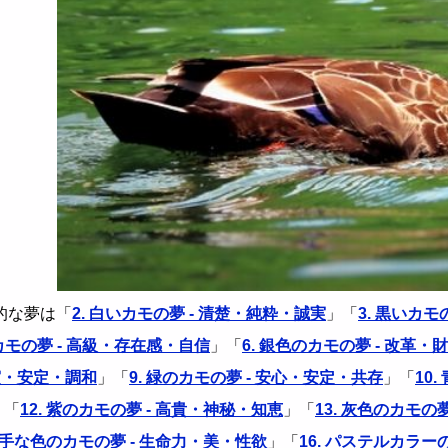
的な夢は「
2. 白いカモの夢 - 清楚・純粋・誠実
」「
3. 黒いカモ
のカモの夢 - 高級・存在感・自信
」「
6. 銀色のカモの夢 - 改革・
実・安定・調和
」「
9. 緑のカモの夢 - 安心・安定・共存
」「
10
」「
12. 紫のカモの夢 - 高貴・神秘・知恵
」「
13. 灰色のカモの
 派手な色のカモの夢 - 生命力・美・性欲
」「
16. パステルカラー