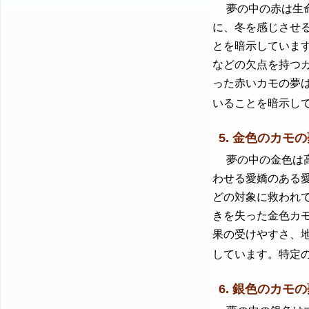
夢の中の赤は生命
に、冬を感じさせ
とを暗示していま
などの欠点を持つ
った赤いカモの夢
いることを暗示し
5. 金色のカモ
夢の中の金色は高
わせる愛嬌のある
どの対象に救われ
きを失った金色カ
果の受けやすさ、
しています。特定
6. 銀色のカモの