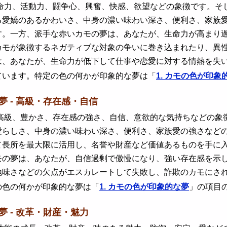
力、活動力、闘争心、興奮、快感、欲望などの象徴です。そし
る愛嬌のあるかわいさ、中身の濃い味わい深さ、便利さ、家族
す。一方、派手な赤いカモの夢は、あなたが、生命力が高まり
カモが象徴するネガティブな対象の争いに巻き込まれたり、異
は、あなたが、生命力が低下して仕事や恋愛に対する情熱を失
ています。特定の色の何かが印象的な夢は「
1. カモの色が印象
の夢 - 高級・存在感・自信
級、豊かさ、存在感の強さ、自信、意欲的な気持ちなどの象徴
愛らしさ、中身の濃い味わい深さ、便利さ、家族愛の強さなど
て長所を最大限に活用し、名誉や財産など価値あるものを手に
モの夢は、あなたが、自信過剰で傲慢になり、強い存在感を示
地味さなどの欠点がエスカレートして失敗し、詐欺のカモにさ
の色の何かが印象的な夢は「
1. カモの色が印象的な夢
」の項目
夢 - 改革・財産・魅力