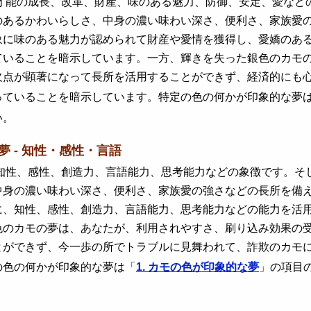
能の成長、改革、財産、味のある魅力、防御、安定、愛などの
のあるかわいらしさ、中身の濃い味わい深さ、便利さ、家族愛
象に味のある魅力が認められて財産や愛情を獲得し、愛嬌のあ
ていることを暗示しています。一方、輝きを失った銀色のカモ
欠点が顕著になって長所を活用することができず、経済的にも
っていることを暗示しています。特定の色の何かが印象的な夢
い。
夢 - 知性・感性・言語
性、感性、創造力、言語能力、思考能力などの象徴です。そし
中身の濃い味わい深さ、便利さ、家族愛の強さなどの長所を備
に、知性、感性、創造力、言語能力、思考能力などの能力を活
色のカモの夢は、あなたが、利用されやすさ、刷り込み効果の
とができず、今一歩の所でトラブルに見舞われて、詐欺のカモ
の色の何かが印象的な夢は「
1. カモの色が印象的な夢
」の項目