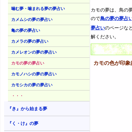
13. 灰色のカモの夢 - 中立・調和・
停滞
噛む夢・噛まれる夢の夢占い
カモの夢は、鳥の
30. 眠っているカモの夢 - 充電や無
防備
14. カラフルなカモの夢 - 奇抜・斬
ので
鳥の夢の夢占
カメムシの夢の夢占い
新・個性
31. カモのくちばしの夢 - 言葉への
夢占い
のページな
脅威
亀の夢の夢占い
15. 派手な色のカモの夢 - 生命力・
美・性欲
解ください。
カメラの夢の夢占い
32. たくさんのカモの夢 - 強調や多
様性
16. パステルカラーのカモの夢 - 穏
やかや頼りなさ
カメレオンの夢の夢占い
33. カモの群れの夢 - 群れに対する
感情
カモの色が印象
カモの夢の夢占い
カモノハシの夢の夢占い
カモシカの夢の夢占い
・・・
『き』から始まる夢
『く・け』の夢