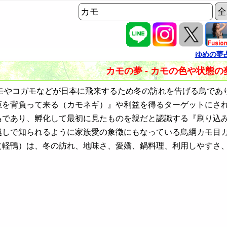
ゆめの夢
カモの夢 - カモの色や状態
やコガモなどが日本に飛来するため冬の訪れを告げる鳥であ
葱を背負って来る（カモネギ）』や利益を得るターゲットにさ
鳥であり、孵化して最初に見たものを親だと認識する『刷り込
越しで知られるように家族愛の象徴にもなっている鳥綱カモ目
（軽鴨）は、冬の訪れ、地味さ、愛嬌、鍋料理、利用しやすさ