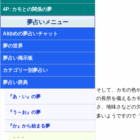
望
19. 貧弱なカモの夢 - 運気の低迷
4P: カモとの関係の夢
5. 金色のカモの夢 - 高級・存在感・
20. 怪我したカモの夢・病気のカモ
自信
の夢 - 失敗や窮地
夢占いメニュー
6. 銀色のカモの夢 - 改革・財産・魅
21. 飛べないカモの夢 - 心身のバラ
AIゆめの夢占いチャット
力
ンス崩壊
夢の世界
7. 黄色のカモの夢 - 知性・感性・言
22. 楽しそうなカモの夢 - 運気上昇
語
夢占い掲示板
23. 寂しそうなカモの夢 - 孤立
8. 茶色のカモの夢 - 堅実・安定・調
和
カテゴリー別夢占い
24. 怖そうなカモの夢 - 恐れや警戒
9. 緑のカモの夢 - 安心・安定・共存
25. カモの死骸の夢 - 自立や願望
夢占い辞典
そして、カモの色
10. 青いカモの夢 - 休憩・若さ・冷
26. 知恵のあるカモの夢・話すカモ
静
『あ・い』の夢
の長所を備えるカ
の夢 - 代弁
さ、地味さなどの
11. 水色のカモの夢 - 癒し・安心・
27. かわいいカモの夢 - 幸せな未来
『う～お』の夢
優しさ
多いようですので
28. 従順なカモの夢 - 服従と願望
12. 紫のカモの夢 - 高貴・神秘・知
『か』から始まる夢
恵
29. 鎖に繋がれたカモの夢 - 束縛と
・・・
願望