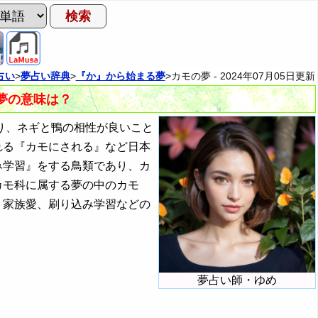
占い
>
夢占い辞典
>
『か』から始まる夢
>カモの夢 -
2024年07月05日
更新
の夢の意味は？
り、ネギと鴨の相性が良いこと
れる『カモにされる』など日本
み学習』をする鳥類であり、カ
カモ科に属する夢の中のカモ
、家族愛、刷り込み学習などの
夢占い師・ゆめ