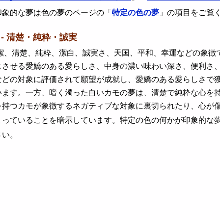
印象的な夢は色の夢のページの「
特定の色の夢
」の項目をご覧
 - 清楚・純粋・誠実
、清楚、純粋、潔白、誠実さ、天国、平和、幸運などの象徴で
じさせる愛嬌のある愛らしさ、中身の濃い味わい深さ、便利さ
などの対象に評価されて願望が成就し、愛嬌のある愛らしさで
います。一方、暗く濁った白いカモの夢は、清楚で純粋な心を
を持つカモが象徴するネガティブな対象に裏切られたり、心が
まっていることを暗示しています。特定の色の何かが印象的な
さい。