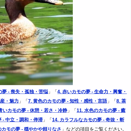
の夢 - 喪失・孤独・苦悩
」「
4. 赤いカモの夢 - 生命力・興奮・
財産・魅力
」「
7. 黄色のカモの夢 - 知性・感性・言語
」「
8. 茶
. 青いカモの夢 - 休憩・若さ・冷静
」「
11. 水色のカモの夢 - 癒
夢 - 中立・調和・停滞
」「
14. カラフルなカモの夢 - 奇抜・斬
のカモの夢 - 穏やかや頼りなさ
」などの項目をご覧ください。