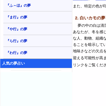
『ふ～ほ』の夢
また、特定の色が
『ま行』の夢
2. 白いカモの夢
夢の中の白は清潔
『や行』の夢
あなたが、冬を感
な人、動物、組織
『ら行』の夢
ることを暗示して
地味さなどの欠点
『わ行』の夢
迎える可能性が高
人気の夢占い
リンクをご覧くだ