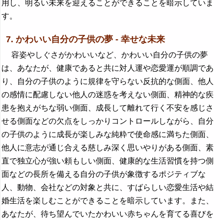
用し、明るい未来を迎えることができることを暗示していま
す。
7. かわいい自分の子供の夢 - 幸せな未来
容姿やしぐさがかわいいなど、かわいい自分の子供の夢
は、あなたが、健康であると共に対人運や恋愛運が順調であ
り、自分の子供のように規律を守らない反抗的な側面、他人
の感情に配慮しない他人の迷惑を考えない側面、精神的な疾
患を抱えがちな弱い側面、成長して離れて行く不安を感じさ
せる側面などの欠点をしっかりコントロールしながら、自分
の子供のように成長が楽しみな純粋で使命感に満ちた側面、
他人に意志が通じ合える慈しみ深く思いやりがある側面、素
直で独立心が強い頼もしい側面、健康的な生活習慣を持つ側
面などの長所を備える自分の子供が象徴するポジティブな
人、動物、会社などの対象と共に、すばらしい恋愛生活や結
婚生活を楽しむことができることを暗示しています。また、
あなたが、待ち望んでいたかわいい赤ちゃんを育てる喜びを