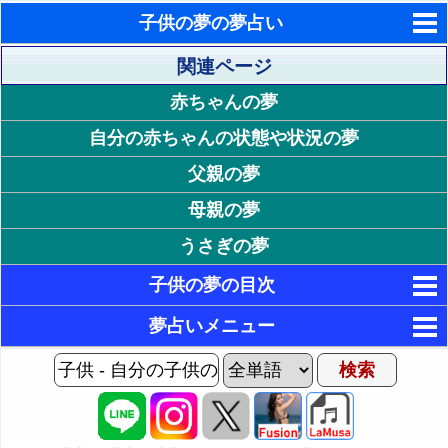
子供の夢の夢占い
東洋・西洋占星術
関連ページ
赤ちゃんの夢
ホラリー占星術
自分の赤ちゃんの状態や状況の夢
手相占いで未来診断
父親の夢
タロットカードで無料占い
母親の夢
命名の姓名判断
うさぎの夢
飛星派風水で住宅開運
子供の夢の目次
男と女の心理学と心理テスト
1. 自分の子供の状態が印象的な夢
夢占いメニュー
17. 自分の子供の状況が印象的な夢
2. 元気な自分の子供の夢 - 長所や欠点の強調
AIゆめの夢占いチャット
3. 太った自分の子供の夢 - 魅力や不摂生
1P: 子供の夢Home
18. 自分の子供が浮気される夢 - 不信感や不安
夢の世界
4. 痩せた自分の子供の夢 - 運気低迷
19. 自分の子供が落ちる夢 - 挫折感や無力感
2P: 子供の行動の夢
夢占い掲示板