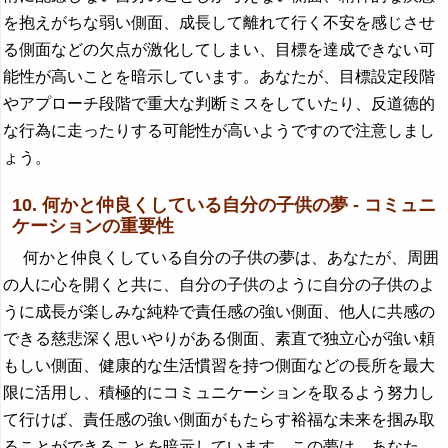
を抱えがちな弱い側面、成長して離れて行く不安を感じさせ
る側面などの欠点が激化してしまい、目標を達成できない可
能性が高いことを暗示しています。あなたが、目標設定段階
やアプローチ段階で重大な判断ミスをしていたり、反道徳的
な行為に走ったりする可能性が高いようですので注意しまし
ょう。
10. 何かと仲良くしている自分の子供の夢 - コミュニ
ケーションの重要性
何かと仲良くしている自分の子供の夢は、あなたが、周囲
の人に心を開くと共に、自分の子供のように自分の子供のよ
うに成長が楽しみな純粋で責任感の強い側面、他人に共感の
できる慈悲深く思いやりがある側面、素直で独立心が強い頼
もしい側面、健康的な生活慣習を持つ側面などの長所を最大
限に活用し、積極的にコミュニケーションを取るよう努力し
て行けば、責任感の強い側面がもたらす裕福な未来を掴み取
ることができることを暗示しています。この夢は、あなた