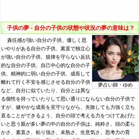
31. 自分の子供が遅刻する夢 - チャンスや信用の喪失
骨折する夢の夢占い
15. 既に亡くなった自分の子供の夢 - 魅力や進路を知り
32. 自分の子供が追いかけられる夢 - 脅威や駆り立てら
子供の夢の夢占い
たい気持ち
れる感情
小鳥の夢の夢占い
子供の夢 - 自分の子供の状態や状況の夢の意味は？
16. ハンカチを持った自分の子供の夢 - 魅力の継承や別
33. 自分の子供がいじめられる夢 - 自己肯定感の喪失
離
・・・
責任感が強い自分の子供、優しく思
34. 自分の子供が出血する夢 - 激しい感情
『さ』から始まる夢
いやりがある自分の子供、素直で独立心
35. 自分の子供の背が伸びる夢 - 存在感の強さや心配
が強い自分の子供、規律を守らない反抗
『し』から始まる夢
36. 自分の子供の背が縮む夢 - 存在感の乏しさ
的な自分の子供、自己中心的な自分の子
『す～そ』の夢
供、精神的に弱い自分の子供、成長して
37. 自分の子供が生贄になる夢 - 犠牲に対する感情
離れて行く不安を感じさせる自分の子供
『た・ち』の夢
夢占い師・ゆめ
38. 自分の子供が転ぶ夢 - 失敗する可能性
など、自分に似ていたり、自分とは異な
『つ～と』の夢
る個性を持っていたりして思い通りにならない自分の子供で
39. 自分の子供が倒れる夢 - 現実逃避や障害の消去
『な行』の夢
すが、健やかな成長を見守りながら、失敗しても力強く立ち
直ることができるよう、自分の頭で考える力をつけてあげた
『は』から始まる夢
いと思う親が多い夢の中の自分の子供は、純粋さ、頭の柔ら
『ひ』から始まる夢
かさ、素直さ、粘り強さ、未熟さ、生意気さ、思考力の育