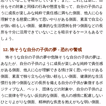
思っていることを暗示しています。また、これとは逆に、自
分もその対象と同様の行為や態度を取って、自分の子供のよ
うに成長が楽しみな純粋で責任感に満ちた側面、他人に心を
理解できる慈愛に満ちて思いやりがある側面、素直で自立心
が強い頼もしい側面、健康的な生活慣例を持つ側面などの長
所を十分に活用できていないことを暗示するケースもあるで
しょう。
12. 怖そうな自分の子供の夢 - 恐れや警戒
怖そうな自分の子供の夢や危険そうな自分の子供の夢は、
あなたが、自分の子供のように成長が楽しみな純粋で責任感
がある側面、他人に心が理解できる情け深く思いやりがある
側面、素直で独り立ち心が強い頼もしい側面、健康的な生活
慣行を持つ側面などの長所を備える自分の子供が象徴するポ
ジティブな人、ペット、団体などの対象や、自分の子供のよ
うに規律を守らない反抗的な側面、他人の感情に配慮しない
ひとりよがりな側面、精神的な疾患を抱えがちな弱い側面、