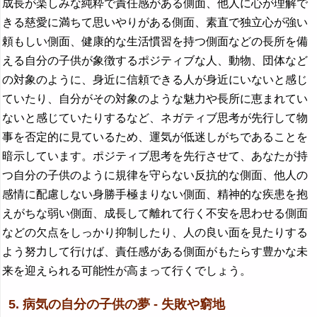
成長が楽しみな純粋で責任感がある側面、他人に心が理解で
きる慈愛に満ちて思いやりがある側面、素直で独立心が強い
頼もしい側面、健康的な生活慣習を持つ側面などの長所を備
える自分の子供が象徴するポジティブな人、動物、団体など
の対象のように、身近に信頼できる人が身近にいないと感じ
ていたり、自分がその対象のような魅力や長所に恵まれてい
ないと感じていたりするなど、ネガティブ思考が先行して物
事を否定的に見ているため、運気が低迷しがちであることを
暗示しています。ポジティブ思考を先行させて、あなたが持
つ自分の子供のように規律を守らない反抗的な側面、他人の
感情に配慮しない身勝手極まりない側面、精神的な疾患を抱
えがちな弱い側面、成長して離れて行く不安を思わせる側面
などの欠点をしっかり抑制したり、人の良い面を見たりする
よう努力して行けば、責任感がある側面がもたらす豊かな未
来を迎えられる可能性が高まって行くでしょう。
5. 病気の自分の子供の夢 - 失敗や窮地