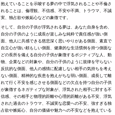
抱えていることを示唆する夢の中で浮気されることや不倫さ
れることは、倫理観、不信感、不安や不満、トラウマ、不誠
実、独占欲や嫉妬心などの象徴です。
そして、自分の子供が浮気される夢は、あなた自身を含め、
自分の子供のように成長が楽しみな純粋で責任感が強い側
面、他人に共感できる慈悲深く思いやりがある側面、素直で
自立心が強い頼もしい側面、健康的な生活慣例を持つ側面な
どの長所を備える自分の子供が象徴するポジティブな人、動
物、企業などの対象や、自分の子供のように規律を守らない
反抗的な側面、他人の感情に配慮しない相手の気持ちを考え
ない側面、精神的な疾患を抱えがちな弱い側面、成長して離
れて行く不安を感じさせる側面などの欠点を持つ自分の子供
が象徴するネガティブな対象が、浮気された相手に対する不
信感、その相手と物理的距離や心理的距離がある不安、浮気
された過去のトラウマ、不誠実な恋愛への不安、強すぎる独
占欲や嫉妬心、自分の価値や魅力への不安などを抱えている