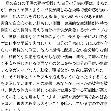
病の自分の子供の夢や怪我した自分の子供の夢は、あなた
が、自分の子供のように成長が楽しみな純粋で使命感が強い
側面、他人に心を通じ合える情け深く思いやりがある側面、
素直で自立心が強い頼もしい側面、健康的な生活慣例を持つ
側面などの長所を備える自分の子供が象徴するポジティブな
人、動物、職場などの対象のように、長所を十分に活用でき
ずに仕事や学業で失敗したり、自分の子供のように規律を守
らない反抗的な側面、他人の感情に配慮しない自分勝手な側
面、精神的な疾患を抱えがちな弱い側面、成長して離れて行
く不安を感じさせる側面などの欠点を持つ自分の子供が象徴
するネガティブな人、動物、職場などの対象に裏切られた
り、その対象とのトラブルを抱えるようになったりすること
を暗示しています。その結果、あなたが、何らかの被害を被
り、気力や体力を消耗して心身の健康を害する可能性が高ま
っていることを暗示しています。怪我や病が重篤であればあ
るほど、被害の程度も大きいことを暗示していますので注意
しましょう。