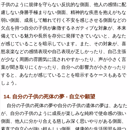
子供のように規律を守らない反抗的な側面、他人の感情に配
慮しない身勝手極まりない側面、精神的な疾患を抱えがちな
弱い側面、成長して離れて行く不安を感じさせる側面などの
欠点を持つ自分の子供が象徴するネガティブな対象が、本来
備えている魅力や長所を存分に発揮できていないと、あなた
が感じていることを暗示しています。また、その対象が、喜
怒哀楽などの感情表現や自己表現が乏しかったり、自己主張
が少なく周囲の雰囲気に流されやすかったり、声が小さく言
葉が聞き取りにくかったり、自分への影響力が小さかったり
すると、あなたが感じていることを暗示するケースもあるで
しょう。
14. 自分の子供の死体の夢 - 自立や願望
自分の子供の死体の夢や自分の子供の遺体の夢は、あなた
が、自分の子供のように成長が楽しみな純粋で使命感の強い
側面、他人に分かり合える慈しみ深く思いやりがある側面、
素直で自立心が強い頼もしい側面、健康的な生活因習を持つ