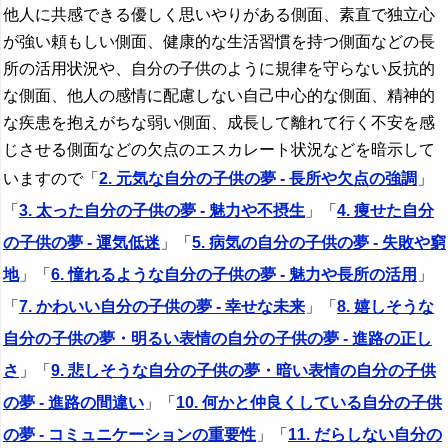
他人に共感できる優しく思いやりがある側面、素直で独立心
が強い頼もしい側面、健康的な生活習慣を持つ側面などの長
所の活用状況や、自分の子供のように規律を守らない反抗的
な側面、他人の感情に配慮しない自己中心的な側面、精神的
な疾患を抱えがちな弱い側面、成長して離れて行く不安を感
じさせる側面などの欠点のエスカレート状況などを暗示して
いますので「
2. 元気な自分の子供の夢 - 長所や欠点の強調
」
「
3. 太った自分の子供の夢 - 魅力や不摂生
」「
4. 痩せた自分
の子供の夢 - 運気低迷
」「
5. 病気の自分の子供の夢 - 失敗や窮
地
」「
6. 憧れるような自分の子供の夢 - 魅力や長所の活用
」
「
7. かわいい自分の子供の夢 - 幸せな未来
」「
8. 嬉しそうな
自分の子供の夢・明るい表情の自分の子供の夢 - 進路の正し
さ
」「
9. 悲しそうな自分の子供の夢・暗い表情の自分の子供
の夢 - 進路の間違い
」「
10. 何かと仲良くしている自分の子供
の夢 - コミュニケーションの重要性
」「
11. だらしない自分の