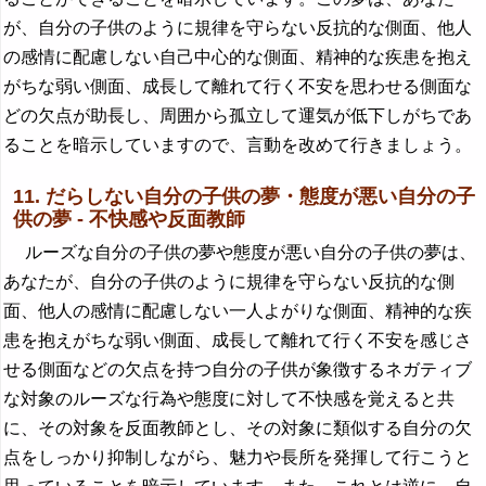
が、自分の子供のように規律を守らない反抗的な側面、他人
の感情に配慮しない自己中心的な側面、精神的な疾患を抱え
がちな弱い側面、成長して離れて行く不安を思わせる側面な
どの欠点が助長し、周囲から孤立して運気が低下しがちであ
ることを暗示していますので、言動を改めて行きましょう。
11. だらしない自分の子供の夢・態度が悪い自分の子
供の夢 - 不快感や反面教師
ルーズな自分の子供の夢や態度が悪い自分の子供の夢は、
あなたが、自分の子供のように規律を守らない反抗的な側
面、他人の感情に配慮しない一人よがりな側面、精神的な疾
患を抱えがちな弱い側面、成長して離れて行く不安を感じさ
せる側面などの欠点を持つ自分の子供が象徴するネガティブ
な対象のルーズな行為や態度に対して不快感を覚えると共
に、その対象を反面教師とし、その対象に類似する自分の欠
点をしっかり抑制しながら、魅力や長所を発揮して行こうと