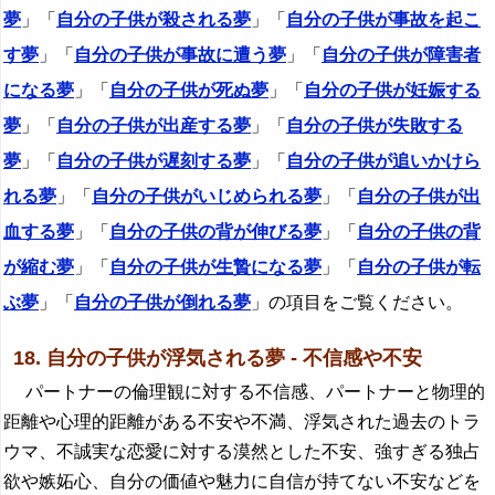
夢
」「
自分の子供が殺される夢
」「
自分の子供が事故を起こ
す夢
」「
自分の子供が事故に遭う夢
」「
自分の子供が障害者
になる夢
」「
自分の子供が死ぬ夢
」「
自分の子供が妊娠する
夢
」「
自分の子供が出産する夢
」「
自分の子供が失敗する
夢
」「
自分の子供が遅刻する夢
」「
自分の子供が追いかけら
れる夢
」「
自分の子供がいじめられる夢
」「
自分の子供が出
血する夢
」「
自分の子供の背が伸びる夢
」「
自分の子供の背
が縮む夢
」「
自分の子供が生贄になる夢
」「
自分の子供が転
ぶ夢
」「
自分の子供が倒れる夢
」の項目をご覧ください。
18. 自分の子供が浮気される夢 - 不信感や不安
パートナーの倫理観に対する不信感、パートナーと物理的
距離や心理的距離がある不安や不満、浮気された過去のトラ
ウマ、不誠実な恋愛に対する漠然とした不安、強すぎる独占
欲や嫉妬心、自分の価値や魅力に自信が持てない不安などを