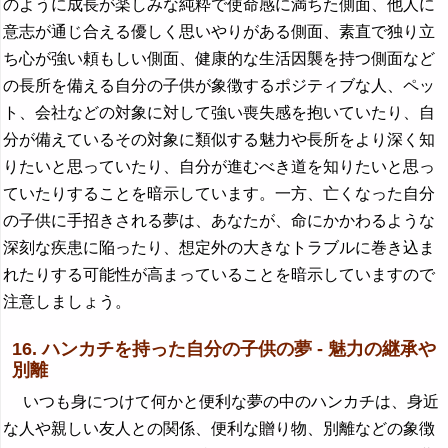
のように成長が楽しみな純粋で使命感に満ちた側面、他人に
意志が通じ合える優しく思いやりがある側面、素直で独り立
ち心が強い頼もしい側面、健康的な生活因襲を持つ側面など
の長所を備える自分の子供が象徴するポジティブな人、ペッ
ト、会社などの対象に対して強い喪失感を抱いていたり、自
分が備えているその対象に類似する魅力や長所をより深く知
りたいと思っていたり、自分が進むべき道を知りたいと思っ
ていたりすることを暗示しています。一方、亡くなった自分
の子供に手招きされる夢は、あなたが、命にかかわるような
深刻な疾患に陥ったり、想定外の大きなトラブルに巻き込ま
れたりする可能性が高まっていることを暗示していますので
注意しましょう。
16. ハンカチを持った自分の子供の夢 - 魅力の継承や
別離
いつも身につけて何かと便利な夢の中のハンカチは、身近
な人や親しい友人との関係、便利な贈り物、別離などの象徴