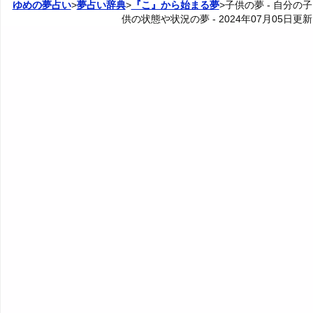
ゆめの夢占い
>
夢占い辞典
>
『こ』から始まる夢
>子供の夢 - 自分の子
供の状態や状況の夢 -
2024年07月05日
更新
5. 病気の自分の子供の夢 - 失敗や窮地
20. 自分の子供が結婚する夢 - 人生の転機
3P: 感情や子供との関係の夢
カテゴリー別夢占い
6. 憧れるような自分の子供の夢 - 魅力や長所の活用
21. 自分の子供の結婚式の夢 - チャンス
5P: 自分の子供の行動の夢
夢占い辞典
7. かわいい自分の子供の夢 - 幸せな未来
22. 自分の子供が襲われる夢 - 脅威やプレッシャー
6P: 感情や自分の子供との関係の夢
『あ・い』の夢
人気の夢占い
8. 嬉しそうな自分の子供の夢・明るい表情の自分の子
23. 自分の子供が殺される夢 - 人生が終わる恐怖
『う～お』の夢
供の夢 - 進路の正しさ
24. 自分の子供が事故を起こす夢 - 非道徳性や問題
『か』から始まる夢
9. 悲しそうな自分の子供の夢・暗い表情の自分の子供
の夢 - 進路の間違い
25. 自分の子供が事故に遭う夢 - 注意不足や焦り
『き』から始まる夢
10. 何かと仲良くしている自分の子供の夢 - コミュニケ
26. 自分の子供が障害者になる夢 - 能力や魅力の衰え
ーションの重要性
『く・け』の夢
27. 自分の子供が死ぬ夢 - 死に対する恐怖と再生
11. だらしない自分の子供の夢・態度が悪い自分の子供
『こ』から始まる夢
の夢 - 不快感や反面教師
28. 自分の子供が妊娠する夢 - 創造と成長
・・・
12. 怖そうな自分の子供の夢 - 恐れや警戒
29. 自分の子供が出産する夢 - 誕生や創造
こたつの夢の夢占い
13. 影が薄い自分の子供の夢・存在感がない自分の子供
の夢 - 影響力の乏しさ
30. 自分の子供が失敗する夢 - 失敗する不安
胡蝶蘭→花の夢の夢占い
14. 自分の子供の死体の夢 - 自立や願望