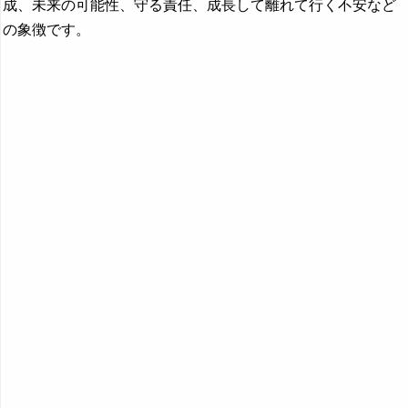
成、未来の可能性、守る責任、成長して離れて行く不安など
『ふ～ほ』の夢
の象徴です。
『ま行』の夢
『や行』の夢
『ら行』の夢
『わ行』の夢