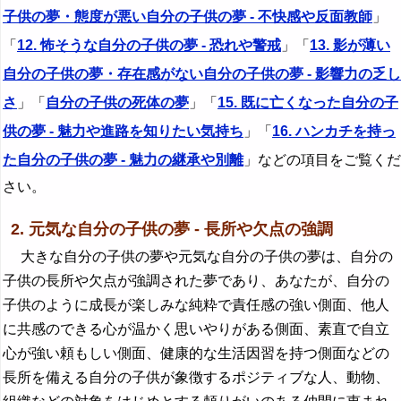
子供の夢・態度が悪い自分の子供の夢 - 不快感や反面教師
」
「
12. 怖そうな自分の子供の夢 - 恐れや警戒
」「
13. 影が薄い
自分の子供の夢・存在感がない自分の子供の夢 - 影響力の乏し
さ
」「
自分の子供の死体の夢
」「
15. 既に亡くなった自分の子
供の夢 - 魅力や進路を知りたい気持ち
」「
16. ハンカチを持っ
た自分の子供の夢 - 魅力の継承や別離
」などの項目をご覧くだ
さい。
2. 元気な自分の子供の夢 - 長所や欠点の強調
大きな自分の子供の夢や元気な自分の子供の夢は、自分の
子供の長所や欠点が強調された夢であり、あなたが、自分の
子供のように成長が楽しみな純粋で責任感の強い側面、他人
に共感のできる心が温かく思いやりがある側面、素直で自立
心が強い頼もしい側面、健康的な生活因習を持つ側面などの
長所を備える自分の子供が象徴するポジティブな人、動物、