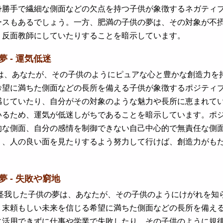
身勝手で繊細な側面などの欠点を持つ子供が象徴するネガティ
ースもあるでしょう。一方、肥満の子供の夢は、その対象が不
、反面教師にしていたりすることを暗示しています。
夢 - 運気低迷
、あなたが、その子供のようにピュアな心と豊かな創造力を持
希望に満ちた側面などの長所を備える子供が象徴するポジティ
感じていたり、自分がその対象のような魅力や長所に恵まれて
いるため、運気が低迷しがちであることを暗示しています。ポ
的な側面、自分の感情を制御できない自己中心的で無責任な側
り、人の良い面を見たりするよう努力して行けば、創造力がも
夢 - 失敗や窮地
我した子供の夢は、あなたが、その子供のようにけがれを知ら
、末頼もしい未来を信じる希望に満ちた側面などの長所を備え
に活用できずに仕事や学業で失敗したり、その子供のように規