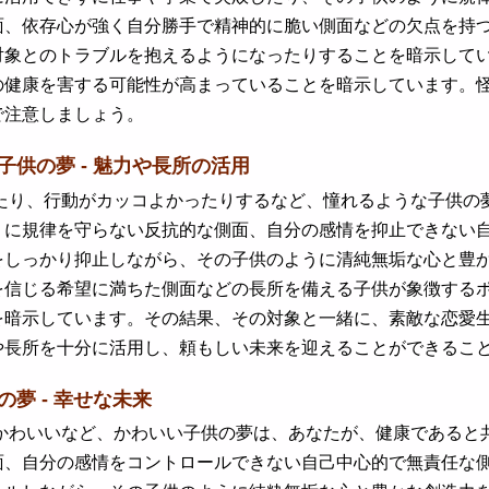
面、依存心が強く自分勝手で精神的に脆い側面などの欠点を持
対象とのトラブルを抱えるようになったりすることを暗示して
の健康を害する可能性が高まっていることを暗示しています。
で注意しましょう。
な子供の夢 - 魅力や長所の活用
り、行動がカッコよかったりするなど、憧れるような子供の夢
うに規律を守らない反抗的な側面、自分の感情を抑止できない
をしっかり抑止しながら、その子供のように清純無垢な心と豊
を信じる希望に満ちた側面などの長所を備える子供が象徴する
を暗示しています。その結果、その対象と一緒に、素敵な恋愛
や長所を十分に活用し、頼もしい未来を迎えることができるこ
の夢 - 幸せな未来
わいいなど、かわいい子供の夢は、あなたが、健康であると共
面、自分の感情をコントロールできない自己中心的で無責任な