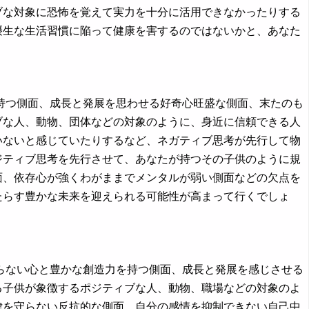
ブな対象に恐怖を覚えて実力を十分に活用できなかったりする
摂生な生活習慣に陥って健康を害するのではないかと、あなた
つ側面、成長と発展を思わせる好奇心旺盛な側面、末たのも
ブな人、動物、団体などの対象のように、身近に信頼できる人
いないと感じていたりするなど、ネガティブ思考が先行して物
ジティブ思考を先行させて、あなたが持つその子供のように規
面、依存心が強くわがままでメンタルが弱い側面などの欠点を
たらす豊かな未来を迎えられる可能性が高まって行くでしょ
ない心と豊かな創造力を持つ側面、成長と発展を感じさせる
る子供が象徴するポジティブな人、動物、職場などの対象のよ
律を守らない反抗的な側面、自分の感情を抑制できない自己中