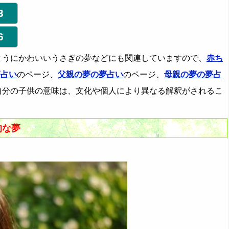
3
6
ようにかわいいうさぎの夢などにも関連していますので、
赤ち
夢占い
のページ、
父親の夢の夢占い
のページ、
母親の夢の夢占
自分の子供の意味は、文化や個人により異なる解釈がされるこ
的な夢