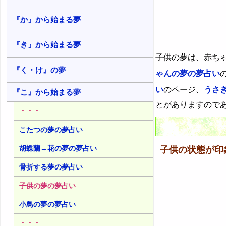
28. 子供が妊娠する夢 - 創造と成長
14. 子供の死体の夢 - 自立や願望
『か』から始まる夢
29. 子供が出産する夢 - 誕生や創造
15. 既に亡くなった子供の夢 - 魅力
や進路を知りたい気持ち
30. 子供が失敗する夢 - 失敗する不
『き』から始まる夢
安
子供の夢は、赤ち
16. ハンカチを持った子供の夢 - 魅
力の継承や別離
31. 子供が遅刻する夢 - チャンスや
『く・け』の夢
ゃんの夢の夢占い
信用の喪失
い
のページ、
うさ
『こ』から始まる夢
32. 子供が追いかけられる夢 - 脅威
や駆り立てられる感情
とがありますので
・・・
33. 子供がいじめられる夢 - 自己肯
定感の喪失
こたつの夢の夢占い
34. 子供が出血する夢 - 激しい感情
胡蝶蘭→花の夢の夢占い
子供の状態が印
35. 子供の背が伸びる夢 - 存在感の
骨折する夢の夢占い
強さや心配
子供の夢の夢占い
36. 子供の背が縮む夢 - 存在感の乏
しさ
小鳥の夢の夢占い
37. 子供が生贄になる夢 - 犠牲に対
・・・