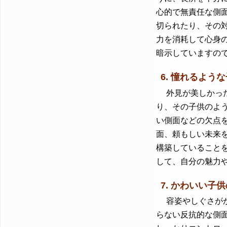
心的で無責任な側
切られたり、その
力を消耗して心身
暗示していますの
6. 憧れるよう
外見が美しかった
り、その子供のよ
い側面などの欠点
面、頼もしい未来
構築していること
して、自分の魅力
7. かわいい子供
容姿やしぐさがか
らない反抗的な側