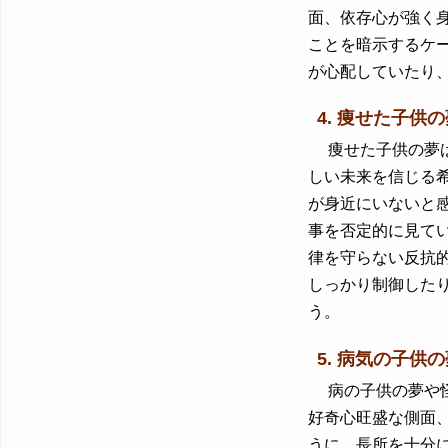
面、依存心が強く
ことを暗示するケ
が心配していたり
4. 痩せた子供の
痩せた子供の夢は
しい未来を信じる
が身近にいないと
事を否定的に見て
律を守らない反抗
しっかり制御した
う。
5. 病気の子供の
病の子供の夢や怪
好奇心旺盛な側面
うに、長所を十分