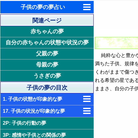
子供の夢の夢占い
東洋・西洋占星術
関連ページ
赤ちゃんの夢
ホラリー占星術
自分の赤ちゃんの状態や状況の夢
手相占いで未来診断
父親の夢
純粋な心と豊かな
タロットカードで無料占い
満ちた子供、規律
母親の夢
命名の姓名判断
くわがままで傷つ
うさぎの夢
れる希望の星であ
飛星派風水で住宅開運
子供の夢の目次
ままさ、自分の子
男と女の心理学と心理テスト
1. 子供の状態が印象的な夢
17. 子供の状況が印象的な夢
2. 元気な子供の夢 - 長所や欠点の強
調
2P: 子供の行動の夢
18. 子供が浮気される夢 - 不信感や
3. 太った子供の夢 - 魅力や不摂生
不安
3P: 感情や子供との関係の夢