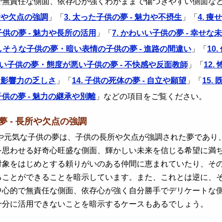
で無責任な側面、依存心が強くわがままで傷つきやすい側面な
所や欠点の強調
」「
3. 太った子供の夢 - 魅力や不摂生
」「
4. 痩
子供の夢 - 魅力や長所の活用
」「
7. かわいい子供の夢 - 幸せな
悲しそうな子供の夢・暗い表情の子供の夢 - 進路の間違い
」「
10
しない子供の夢・態度が悪い子供の夢 - 不快感や反面教師
」「
12
- 影響力の乏しさ
」「
14. 子供の死体の夢 - 自立や願望
」「
15
供の夢 - 魅力の継承や別離
」などの項目をご覧ください。
夢 - 長所や欠点の強調
元気な子供の夢は、子供の長所や欠点が強調された夢であり、
を思わせる好奇心旺盛な側面、輝かしい未来を信じる希望に満
対象をはじめとする頼りがいのある仲間に恵まれていたり、そ
ることができることを暗示しています。また、これとは逆に、
中心的で無責任な側面、依存心が強く自分勝手でデリケートな
十分に活用できないことを暗示するケースもあるでしょう。