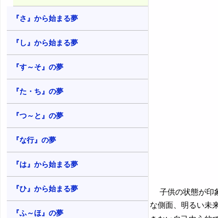
する感情
『さ』から始まる夢
38. 子供が転ぶ夢 - 失敗する可能性
39. 子供が倒れる夢 - 現実逃避や障
『し』から始まる夢
害の消去
『す～そ』の夢
『た・ち』の夢
『つ～と』の夢
『な行』の夢
『は』から始まる夢
『ひ』から始まる夢
子供の状態が印象
な側面、明るい未
『ふ～ほ』の夢