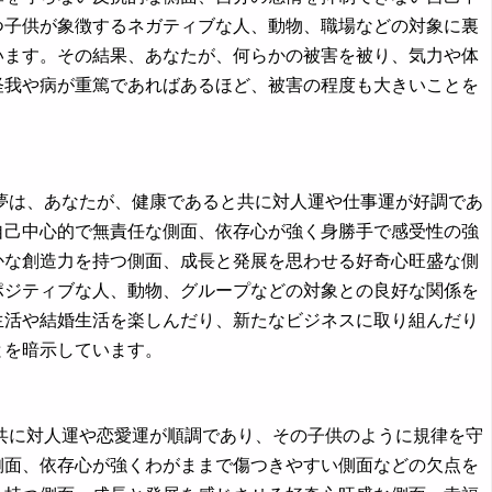
つ子供が象徴するネガティブな人、動物、職場などの対象に裏
います。その結果、あなたが、何らかの被害を被り、気力や体
怪我や病が重篤であればあるほど、被害の程度も大きいことを
は、あなたが、健康であると共に対人運や仕事運が好調であ
自己中心的で無責任な側面、依存心が強く身勝手で感受性の強
かな創造力を持つ側面、成長と発展を思わせる好奇心旺盛な側
ポジティブな人、動物、グループなどの対象との良好な関係を
生活や結婚生活を楽しんだり、新たなビジネスに取り組んだり
とを暗示しています。
に対人運や恋愛運が順調であり、その子供のように規律を守
側面、依存心が強くわがままで傷つきやすい側面などの欠点を