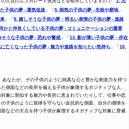
どの欠点のエスカレート状況などを暗示していますので「
2. 元
せた子供の夢 - 運気低迷
」「
5. 病気の子供の夢 - 失敗や窮地
」
未来
」「
8. 嬉しそうな子供の夢・明るい表情の子供の夢 - 進路
. 何かと仲良くしている子供の夢 - コミュニケーションの重要
. 怖そうな子供の夢 - 恐れや警戒
」「
13. 影が薄い子供の夢・存在
. 既に亡くなった子供の夢 - 魅力や進路を知りたい気持ち
」「
16.
あなたが、その子供のように純真な心と豊かな創造力を持つ
ちた側面などの長所を備える子供が象徴するポジティブな人、
の対象に類似する魅力や長所に恵まれていたりして、仕事や恋
その子供のように規律を守らない反抗的な側面、自分の感情を
側面などの欠点を持つ子供が象徴するネガティブな対象に脅威