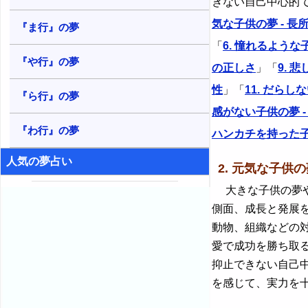
きない自己中心的
気な子供の夢 - 長
『ま行』の夢
「
6. 憧れるような
『や行』の夢
の正しさ
」「
9. 
性
」「
11. だら
『ら行』の夢
感がない子供の夢 
『わ行』の夢
ハンカチを持った子
人気の夢占い
2. 元気な子供の
大きな子供の夢や
側面、成長と発展
動物、組織などの
愛で成功を勝ち取
抑止できない自己
を感じて、実力を