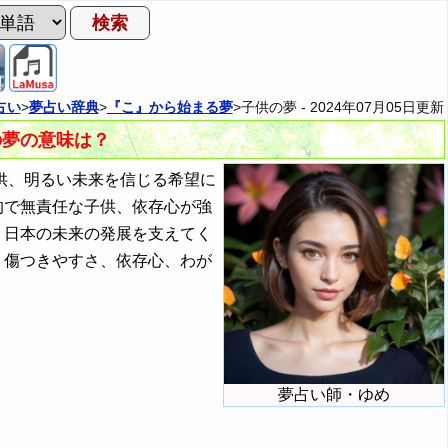
占い
>
夢占い辞典
>
『こ』から始まる夢
>子供の夢 -
2024年07月05日
更新
の夢の意味は？
供、明るい未来を信じる希望に
的で無責任な子供、依存心が強
、日本の未来の発展を支えてく
、傷つきやすさ、依存心、わが
夢占い師・ゆめ