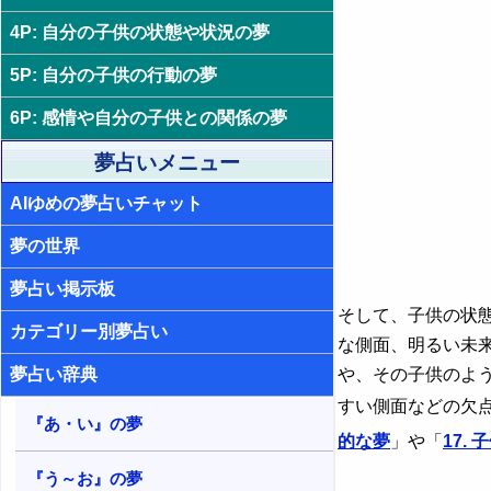
4. 痩せた子供の夢 - 運気低迷
19. 子供が落ちる夢 - 挫折感や無力
感
4P: 自分の子供の状態や状況の夢
5. 病気の子供の夢 - 失敗や窮地
20. 子供が結婚する夢 - 人生の転機
5P: 自分の子供の行動の夢
6. 憧れるような子供の夢 - 魅力や長
所の活用
21. 子供の結婚式の夢 - チャンス
6P: 感情や自分の子供との関係の夢
7. かわいい子供の夢 - 幸せな未来
22. 子供が襲われる夢 - 脅威やプレ
夢占いメニュー
ッシャー
8. 嬉しそうな子供の夢・明るい表情
AIゆめの夢占いチャット
の子供の夢 - 進路の正しさ
23. 子供が殺される夢 - 人生が終わ
る恐怖
9. 悲しそうな子供の夢・暗い表情の
夢の世界
子供の夢 - 進路の間違い
24. 子供が事故を起こす夢 - 非道徳
性や問題
夢占い掲示板
10. 何かと仲良くしている子供の夢
そして、子供の状
- コミュニケーションの重要性
25. 子供が事故に遭う夢 - 注意不足
カテゴリー別夢占い
や焦り
な側面、明るい未
11. だらしない子供の夢・態度が悪
夢占い辞典
や、その子供のよ
い子供の夢 - 不快感や反面教師
26. 子供が障害者になる夢 - 能力や
魅力の衰え
すい側面などの欠
12. 怖そうな子供の夢 - 恐れや警戒
『あ・い』の夢
27. 子供が死ぬ夢 - 死に対する恐怖
的な夢
」や「
17.
と再生
13. 影が薄い子供の夢・存在感がな
い子供の夢 - 影響力の乏しさ
『う～お』の夢