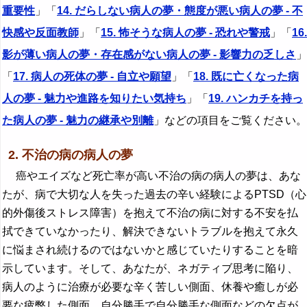
重要性
」「
14. だらしない病人の夢・態度が悪い病人の夢 - 不
快感や反面教師
」「
15. 怖そうな病人の夢 - 恐れや警戒
」「
16.
影が薄い病人の夢・存在感がない病人の夢 - 影響力の乏しさ
」
「
17. 病人の死体の夢 - 自立や願望
」「
18. 既に亡くなった病
人の夢 - 魅力や進路を知りたい気持ち
」「
19. ハンカチを持っ
た病人の夢 - 魅力の継承や別離
」などの項目をご覧ください。
2. 不治の病の病人の夢
癌やエイズなど死亡率が高い不治の病の病人の夢は、あな
たが、病で大切な人を失った過去の辛い経験によるPTSD（心
的外傷後ストレス障害）を抱えて不治の病に対する不安を払
拭できていなかったり、解決できないトラブルを抱えて永久
に悩まされ続けるのではないかと感じていたりすることを暗
示しています。そして、あなたが、ネガティブ思考に陥り、
病人のように治療が必要な辛く苦しい側面、休養や癒しが必
要な疲弊した側面、自分勝手で自分勝手な側面などの欠点が