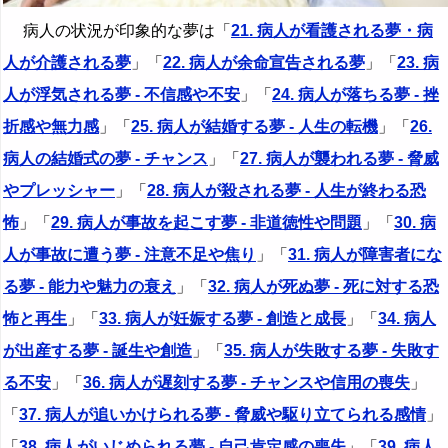
病人の状況が印象的な夢は「
21. 病人が看護される夢・病
人が介護される夢
」「
22. 病人が余命宣告される夢
」「
23. 病
人が浮気される夢 - 不信感や不安
」「
24. 病人が落ちる夢 - 挫
折感や無力感
」「
25. 病人が結婚する夢 - 人生の転機
」「
26.
病人の結婚式の夢 - チャンス
」「
27. 病人が襲われる夢 - 脅威
やプレッシャー
」「
28. 病人が殺される夢 - 人生が終わる恐
怖
」「
29. 病人が事故を起こす夢 - 非道徳性や問題
」「
30. 病
人が事故に遭う夢 - 注意不足や焦り
」「
31. 病人が障害者にな
る夢 - 能力や魅力の衰え
」「
32. 病人が死ぬ夢 - 死に対する恐
怖と再生
」「
33. 病人が妊娠する夢 - 創造と成長
」「
34. 病人
が出産する夢 - 誕生や創造
」「
35. 病人が失敗する夢 - 失敗す
る不安
」「
36. 病人が遅刻する夢 - チャンスや信用の喪失
」
「
37. 病人が追いかけられる夢 - 脅威や駆り立てられる感情
」
「
38. 病人がいじめられる夢 - 自己肯定感の喪失
」「
39. 病人