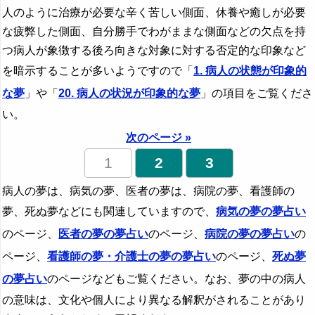
ヒトデの夢の夢占い
人のように治療が必要な辛く苦しい側面、休養や癒しが必要
避難する夢の夢占い
な疲弊した側面、自分勝手でわがままな側面などの欠点を持
つ病人が象徴する後ろ向きな対象に対する否定的な印象など
火の鳥の夢・不死鳥の夢の夢占い
を暗示することが多いようですので「
1. 病人の状態が印象的
皮膚の夢→肌の夢・皮膚の夢
な夢
」や「
20. 病人の状況が印象的な夢
」の項目をご覧くださ
向日葵→花の夢の夢占い
い。
肥満の夢→太る夢・肥満の夢
次のページ »
秘密の夢の夢占い
1
2
3
紐の夢→縄の夢・紐の夢
病人の夢は、病気の夢、医者の夢は、病院の夢、看護師の
日焼けの夢→肌の夢・皮膚の夢
夢、死ぬ夢などにも関連していますので、
病気の夢の夢占い
のページ、
医者の夢の夢占い
のページ、
病院の夢の夢占い
の
雹の夢→天気の夢・天候の夢
ページ、
看護師の夢・介護士の夢の夢占い
のページ、
死ぬ夢
豹の夢の夢占い
の夢占い
のページなどもご覧ください。なお、夢の中の病人
憑依される夢の夢占い
の意味は、文化や個人により異なる解釈がされることがあり
病院の夢の夢占い