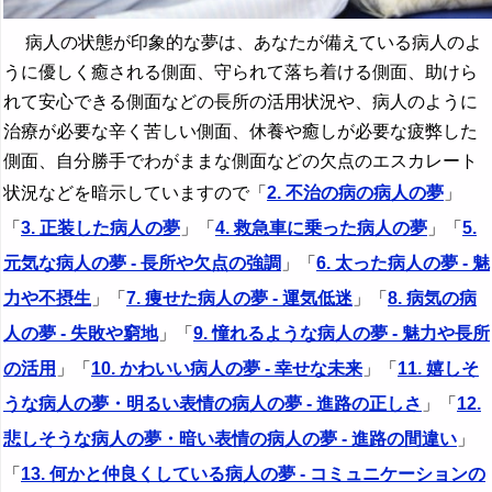
『ま行』の夢
病人の状態が印象的な夢は、あなたが備えている病人のよ
うに優しく癒される側面、守られて落ち着ける側面、助けら
『や行』の夢
れて安心できる側面などの長所の活用状況や、病人のように
『ら行』の夢
治療が必要な辛く苦しい側面、休養や癒しが必要な疲弊した
側面、自分勝手でわがままな側面などの欠点のエスカレート
『わ行』の夢
状況などを暗示していますので「
2. 不治の病の病人の夢
」
「
3. 正装した病人の夢
」「
4. 救急車に乗った病人の夢
」「
5.
元気な病人の夢 - 長所や欠点の強調
」「
6. 太った病人の夢 - 魅
力や不摂生
」「
7. 痩せた病人の夢 - 運気低迷
」「
8. 病気の病
人の夢 - 失敗や窮地
」「
9. 憧れるような病人の夢 - 魅力や長所
の活用
」「
10. かわいい病人の夢 - 幸せな未来
」「
11. 嬉しそ
うな病人の夢・明るい表情の病人の夢 - 進路の正しさ
」「
12.
悲しそうな病人の夢・暗い表情の病人の夢 - 進路の間違い
」
「
13. 何かと仲良くしている病人の夢 - コミュニケーションの