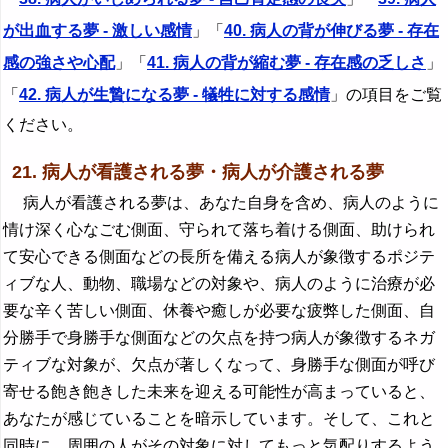
が出血する夢 - 激しい感情
」「
40. 病人の背が伸びる夢 - 存在
感の強さや心配
」「
41. 病人の背が縮む夢 - 存在感の乏しさ
」
「
42. 病人が生贄になる夢 - 犠牲に対する感情
」の項目をご覧
ください。
21. 病人が看護される夢・病人が介護される夢
病人が看護される夢は、あなた自身を含め、病人のように
情け深く心なごむ側面、守られて落ち着ける側面、助けられ
て安心できる側面などの長所を備える病人が象徴するポジテ
ィブな人、動物、職場などの対象や、病人のように治療が必
要な辛く苦しい側面、休養や癒しが必要な疲弊した側面、自
分勝手で身勝手な側面などの欠点を持つ病人が象徴するネガ
ティブな対象が、欠点が著しくなって、身勝手な側面が呼び
寄せる飽き飽きした未来を迎える可能性が高まっていると、
あなたが感じていることを暗示しています。そして、これと
同時に、周囲の人がその対象に対してもっと気配りするよう