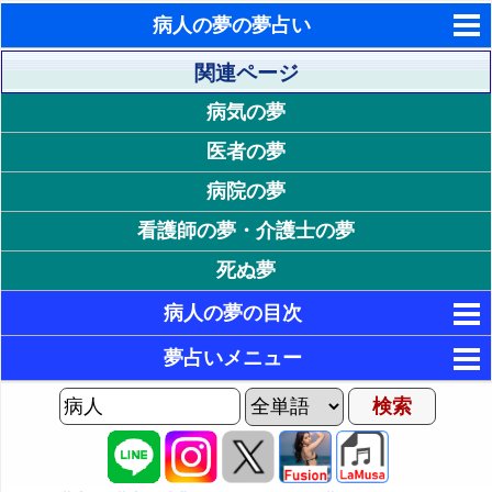
病人の夢の夢占い
東洋・西洋占星術
関連ページ
病気の夢
ホラリー占星術
医者の夢
手相占いで未来診断
病院の夢
タロットカードで無料占い
看護師の夢・介護士の夢
命名の姓名判断
死ぬ夢
飛星派風水で住宅開運
病人の夢の目次
男と女の心理学と心理テスト
1. 病人の状態が印象的な夢
夢占いメニュー
20. 病人の状況が印象的な夢
2. 不治の病の病人の夢
AIゆめの夢占いチャット
3. 正装した病人の夢
2P: 病人の行動の夢
21. 病人が看護される夢・病人が介護される夢
夢の世界
4. 救急車に乗った病人の夢
22. 病人が余命宣告される夢
3P: 病人との関係の夢
夢占い掲示板