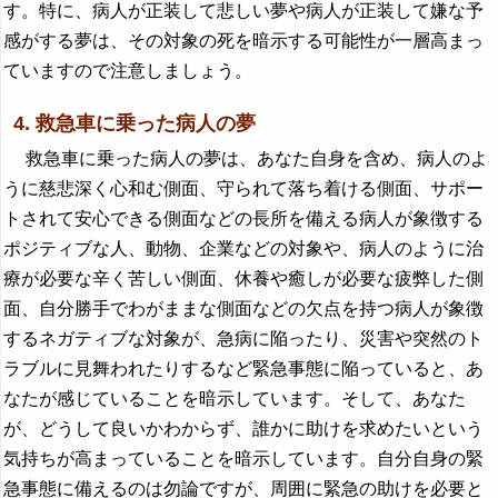
す。特に、病人が正装して悲しい夢や病人が正装して嫌な予
感がする夢は、その対象の死を暗示する可能性が一層高まっ
ていますので注意しましょう。
4. 救急車に乗った病人の夢
救急車に乗った病人の夢は、あなた自身を含め、病人のよ
うに慈悲深く心和む側面、守られて落ち着ける側面、サポー
トされて安心できる側面などの長所を備える病人が象徴する
ポジティブな人、動物、企業などの対象や、病人のように治
療が必要な辛く苦しい側面、休養や癒しが必要な疲弊した側
面、自分勝手でわがままな側面などの欠点を持つ病人が象徴
するネガティブな対象が、急病に陥ったり、災害や突然のト
ラブルに見舞われたりするなど緊急事態に陥っていると、あ
なたが感じていることを暗示しています。そして、あなた
が、どうして良いかわからず、誰かに助けを求めたいという
気持ちが高まっていることを暗示しています。自分自身の緊
急事態に備えるのは勿論ですが、周囲に緊急の助けを必要と