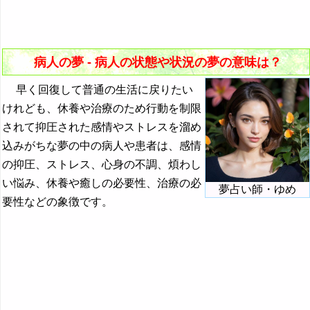
34. 病人が出産する夢 - 誕生や創造
『た・ち』の夢
15. 怖そうな病人の夢 - 恐れや警戒
35. 病人が失敗する夢 - 失敗する不安
『つ～と』の夢
16. 影が薄い病人の夢・存在感がない病人の夢 - 影響力
の乏しさ
36. 病人が遅刻する夢 - チャンスや信用の喪失
『な行』の夢
病人の夢 - 病人の状態や状況の夢の意味は？
17. 病人の死体の夢 - 自立や願望
37. 病人が追いかけられる夢 - 脅威や駆り立てられる感
『は』から始まる夢
早く回復して普通の生活に戻りたい
情
18. 既に亡くなった病人の夢 - 魅力や進路を知りたい気
けれども、休養や治療のため行動を制限
『ひ』から始まる夢
持ち
38. 病人がいじめられる夢 - 自己肯定感の喪失
されて抑圧された感情やストレスを溜め
ピアス→アクセサリーの夢の夢占い
19. ハンカチを持った病人の夢 - 魅力の継承や別離
39. 病人が出血する夢 - 激しい感情
込みがちな夢の中の病人や患者は、感情
ピアノの夢の夢占い
の抑圧、ストレス、心身の不調、煩わし
40. 病人の背が伸びる夢 - 存在感の強さや心配
い悩み、休養や癒しの必要性、治療の必
ビーバーの夢の夢占い
夢占い師・ゆめ
41. 病人の背が縮む夢 - 存在感の乏しさ
要性などの象徴です。
ヒーローの夢の夢占い
42. 病人が生贄になる夢 - 犠牲に対する感情
ピエロの夢の夢占い
東の夢の夢占い
光の夢の夢占い