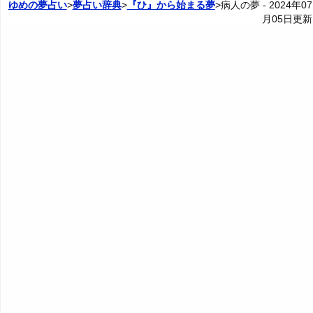
ゆめの夢占い
>
夢占い辞典
>
『ひ』から始まる夢
>病人の夢 -
2024年07
月05日
更新
5. 元気な病人の夢 - 長所や欠点の強調
23. 病人が浮気される夢 - 不信感や不安
カテゴリー別夢占い
6. 太った病人の夢 - 魅力や不摂生
24. 病人が落ちる夢 - 挫折感や無力感
夢占い辞典
7. 痩せた病人の夢 - 運気低迷
25. 病人が結婚する夢 - 人生の転機
『あ・い』の夢
人気の夢占い
8. 病気の病人の夢 - 失敗や窮地
26. 病人の結婚式の夢 - チャンス
『う～お』の夢
9. 憧れるような病人の夢 - 魅力や長所の活用
27. 病人が襲われる夢 - 脅威やプレッシャー
『か』から始まる夢
10. かわいい病人の夢 - 幸せな未来
28. 病人が殺される夢 - 人生が終わる恐怖
『き』から始まる夢
11. 嬉しそうな病人の夢・明るい表情の病人の夢 - 進路
29. 病人が事故を起こす夢 - 非道徳性や問題
『く・け』の夢
の正しさ
30. 病人が事故に遭う夢 - 注意不足や焦り
『こ』から始まる夢
12. 悲しそうな病人の夢・暗い表情の病人の夢 - 進路の
間違い
31. 病人が障害者になる夢 - 能力や魅力の衰え
『さ』から始まる夢
13. 何かと仲良くしている病人の夢 - コミュニケーショ
32. 病人が死ぬ夢 - 死に対する恐怖と再生
ンの重要性
『し』から始まる夢
33. 病人が妊娠する夢 - 創造と成長
14. だらしない病人の夢・態度が悪い病人の夢 - 不快感
『す～そ』の夢
や反面教師