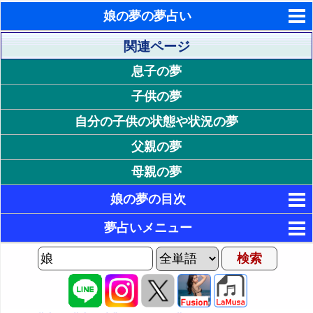
娘の夢の夢占い
東洋・西洋占星術
関連ページ
息子の夢
ホラリー占星術
子供の夢
手相占いで未来診断
自分の子供の状態や状況の夢
タロットカードで無料占い
父親の夢
命名の姓名判断
母親の夢
飛星派風水で住宅開運
娘の夢の目次
男と女の心理学と心理テスト
1. 娘の状態が印象的な夢
夢占いメニュー
17. 娘の状況が印象的な夢
2. 元気な娘の夢 - 長所や欠点の強調
AIゆめの夢占いチャット
3. 太った娘の夢 - 魅力や不摂生
2P: 娘の行動の夢
18. 娘が浮気される夢 - 不信感や不安
夢の世界
4. 痩せた娘の夢 - 運気低迷
19. 娘が落ちる夢 - 挫折感や無力感
3P: 感情や娘との関係の夢
夢占い掲示板