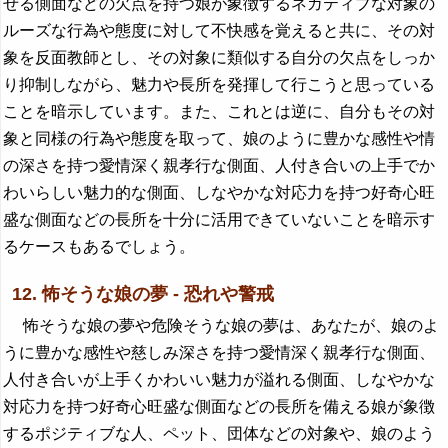
せる側面などの欠点を持つ娘が象徴するネガティブな対象の
ルーズな行為や態度に対して不快感を覚えると共に、その対
象を反面教師とし、その対象に類似する自分の欠点をしっか
り抑制しながら、魅力や長所を発揮して行こうと思っている
ことを暗示しています。また、これとは逆に、自分もその対
象と同様の行為や態度を取って、娘のように豊かな感性や情
の深さを持つ愛情深く親孝行な側面、人付き合いの上手でか
わいらしい魅力的な側面、しなやかな対応力を持つ好奇心旺
盛な側面などの長所を十分に活用できていないことを暗示す
るケースもあるでしょう。
12. 怖そうな娘の夢 - 恐れや警戒
怖そうな娘の夢や危険そうな娘の夢は、あなたが、娘のよ
うに豊かな感性や慈しみ深さを持つ愛情深く親孝行な側面、
人付き合いが上手くかわいい魅力が溢れる側面、しなやかな
対応力を持つ好奇心旺盛な側面などの長所を備える娘が象徴
するポジティブな人、ペット、団体などの対象や、娘のよう