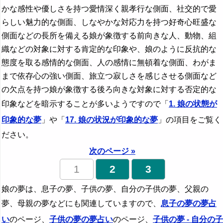
かな感性や優しさを持つ愛情深く親孝行な側面、社交的で愛
らしい魅力的な側面、しなやかな対応力を持つ好奇心旺盛な
側面などの長所を備える娘が象徴する前向きな人、動物、組
織などの対象に対する肯定的な印象や、娘のように反抗的な
態度を取る感情的な側面、人の感情に無頓着な側面、わがま
まで依存心の強い側面、旅立つ寂しさを感じさせる側面など
の欠点を持つ娘が象徴する後ろ向きな対象に対する否定的な
印象などを暗示することが多いようですので「
1. 娘の状態が
印象的な夢
」や「
17. 娘の状況が印象的な夢
」の項目をご覧く
ださい。
次のページ »
1
2
3
娘の夢は、息子の夢、子供の夢、自分の子供の夢、父親の
夢、母親の夢などにも関連していますので、
息子の夢の夢占
い
のページ、
子供の夢の夢占い
のページ、
子供の夢 - 自分の子