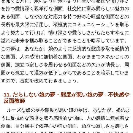
を開くと共に、娘のように娘のように豊かな感性や情け深さ
を持つ愛情深く親孝行な側面、社交性に富み愛らしい魅力の
ある側面、しなやかな対応力を持つ好奇心旺盛な側面などの
長所を最大限に活用し、積極的にコミュニケーションを取る
よう努力して行けば、情け深さや愛らしさがもたらす幸せに
溢れた未来を掴み取ることができることを暗示しています。
この夢は、あなたが、娘のように反抗的な態度を取る感情的
な側面、人の感情に無頓着な側面、わがままでスネかじりの
側面、旅立つ寂しさを思わせる側面などの欠点が助長し、周
囲から孤立して運気が低下しがちであることを暗示していま
すので、言動を改めて行きましょう。
11. だらしない娘の夢・態度が悪い娘の夢 - 不快感や
反面教師
ルーズな娘の夢や態度が悪い娘の夢は、あなたが、娘のよ
うに反抗的な態度を取る感情的な側面、人の感情に無頓着な
側面、自分勝手で依存心の強い側面、旅立つ寂しさを感じさ