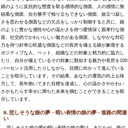
娘のように反抗的な態度を取る感情的な側面、人の感情に無
頓着な側面、自分勝手で独り立ちできない側面、旅立つ寂し
さを思わせる側面などの欠点をしっかり制御すると共に、娘
のように豊かな感性や心の温かさを持つ愛情深く親孝行な側
面、社交的でかわいらしい魅力がある側面、しなやかな対応
力を持つ好奇心旺盛な側面などの長所を備える娘が象徴する
ポジティブな人、ペット、組織などの対象と精力的に協力し
たり、自分が備えているその対象に類似する魅力や長所を100
パーセント活用したりしながら、目標に向かって進んでいる
ことを暗示しています。その結果、あなたの運気の向上も味
方して、長年抱いてきた目標を達成し、心の温かさやかわい
さがもたらす幸せに満ちた未来を掴むことができることを暗
示しています。
9. 悲しそうな娘の夢・暗い表情の娘の夢 - 進路の間違
い
悲しそうな娘の夢や暗い表情の娘の夢は、あなたが、娘の