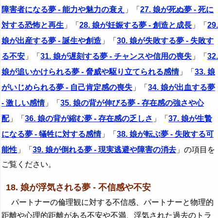
障害者になる夢 - 能力や魅力の衰え
」「
27. 娘が死ぬ夢 - 死に
対する恐怖と再生
」「
28. 娘が妊娠する夢 - 創造と成長
」「
29.
娘が出産する夢 - 誕生や創造
」「
30. 娘が失敗する夢 - 失敗す
る不安
」「
31. 娘が遅刻する夢 - チャンスや信用の喪失
」「
32.
娘が追いかけられる夢 - 脅威や駆り立てられる感情
」「
33. 娘
がいじめられる夢 - 自己肯定感の喪失
」「
34. 娘が出血する夢
- 激しい感情
」「
35. 娘の背が伸びる夢 - 存在感の強さや心
配
」「
36. 娘の背が縮む夢 - 存在感の乏しさ
」「
37. 娘が生贄
になる夢 - 犠牲に対する感情
」「
38. 娘が転ぶ夢 - 失敗する可
能性
」「
39. 娘が倒れる夢 - 現実逃避や障害の消去
」の項目を
ご覧ください。
18. 娘が浮気される夢 - 不信感や不安
パートナーの倫理観に対する不信感、パートナーと物理的
距離や心理的距離がある不安や不満、浮気された過去のトラ