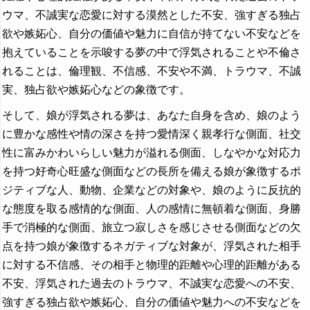
ウマ、不誠実な恋愛に対する漠然とした不安、強すぎる独占
欲や嫉妬心、自分の価値や魅力に自信が持てない不安などを
抱えていることを示唆する夢の中で浮気されることや不倫さ
れることは、倫理観、不信感、不安や不満、トラウマ、不誠
実、独占欲や嫉妬心などの象徴です。
そして、娘が浮気される夢は、あなた自身を含め、娘のよう
に豊かな感性や情の深さを持つ愛情深く親孝行な側面、社交
性に富みかわいらしい魅力が溢れる側面、しなやかな対応力
を持つ好奇心旺盛な側面などの長所を備える娘が象徴するポ
ジティブな人、動物、企業などの対象や、娘のように反抗的
な態度を取る感情的な側面、人の感情に無頓着な側面、身勝
手で消極的な側面、旅立つ寂しさを感じさせる側面などの欠
点を持つ娘が象徴するネガティブな対象が、浮気された相手
に対する不信感、その相手と物理的距離や心理的距離がある
不安、浮気された過去のトラウマ、不誠実な恋愛への不安、
強すぎる独占欲や嫉妬心、自分の価値や魅力への不安などを