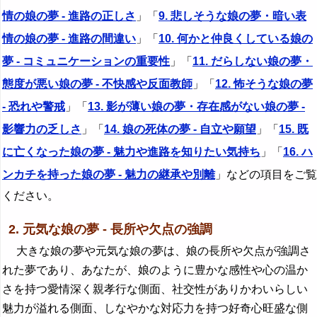
情の娘の夢 - 進路の正しさ
」「
9. 悲しそうな娘の夢・暗い表
情の娘の夢 - 進路の間違い
」「
10. 何かと仲良くしている娘の
夢 - コミュニケーションの重要性
」「
11. だらしない娘の夢・
態度が悪い娘の夢 - 不快感や反面教師
」「
12. 怖そうな娘の夢
- 恐れや警戒
」「
13. 影が薄い娘の夢・存在感がない娘の夢 -
影響力の乏しさ
」「
14. 娘の死体の夢 - 自立や願望
」「
15. 既
に亡くなった娘の夢 - 魅力や進路を知りたい気持ち
」「
16. ハ
ンカチを持った娘の夢 - 魅力の継承や別離
」などの項目をご覧
ください。
2. 元気な娘の夢 - 長所や欠点の強調
大きな娘の夢や元気な娘の夢は、娘の長所や欠点が強調さ
れた夢であり、あなたが、娘のように豊かな感性や心の温か
さを持つ愛情深く親孝行な側面、社交性がありかわいらしい
魅力が溢れる側面、しなやかな対応力を持つ好奇心旺盛な側