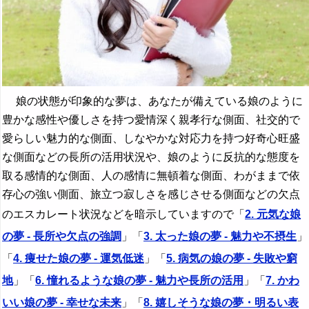
娘の状態が印象的な夢は、あなたが備えている娘のように
豊かな感性や優しさを持つ愛情深く親孝行な側面、社交的で
愛らしい魅力的な側面、しなやかな対応力を持つ好奇心旺盛
な側面などの長所の活用状況や、娘のように反抗的な態度を
取る感情的な側面、人の感情に無頓着な側面、わがままで依
存心の強い側面、旅立つ寂しさを感じさせる側面などの欠点
のエスカレート状況などを暗示していますので「
2. 元気な娘
の夢 - 長所や欠点の強調
」「
3. 太った娘の夢 - 魅力や不摂生
」
「
4. 痩せた娘の夢 - 運気低迷
」「
5. 病気の娘の夢 - 失敗や窮
地
」「
6. 憧れるような娘の夢 - 魅力や長所の活用
」「
7. かわ
いい娘の夢 - 幸せな未来
」「
8. 嬉しそうな娘の夢・明るい表