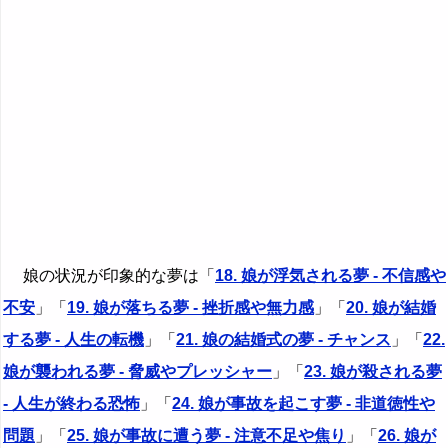
娘の状況が印象的な夢は「
18. 娘が浮気される夢 - 不信感や
不安
」「
19. 娘が落ちる夢 - 挫折感や無力感
」「
20. 娘が結婚
する夢 - 人生の転機
」「
21. 娘の結婚式の夢 - チャンス
」「
22.
娘が襲われる夢 - 脅威やプレッシャー
」「
23. 娘が殺される夢
- 人生が終わる恐怖
」「
24. 娘が事故を起こす夢 - 非道徳性や
問題
」「
25. 娘が事故に遭う夢 - 注意不足や焦り
」「
26. 娘が