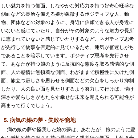
しい魅力を持つ側面、しなやかな対応力を持つ好奇心旺盛な
側面などの長所を備える娘が象徴するポジティブな人、動
物、団体などの対象のように、身近に信頼できる人が身近に
いないと感じていたり、自分がその対象のような魅力や長所
に恵まれていないと感じていたりするなど、ネガティブ思考
が先行して物事を否定的に見ているため、運気が低迷しがち
であることを暗示しています。ポジティブ思考を先行させ
て、あなたが持つ娘のように反抗的な態度を取る感情的な側
面、人の感情に無頓着な側面、わがままで積極性に欠けた側
面、旅立つ寂しさを思わせる側面などの欠点をしっかり抑制
したり、人の良い面を見たりするよう努力して行けば、情け
深さや愛らしさがもたらす幸せな未来を迎えられる可能性が
高まって行くでしょう。
5. 病気の娘の夢 - 失敗や窮地
病の娘の夢や怪我した娘の夢は、あなたが、娘のように豊
かな感性や情の深さを持つ愛情深く親孝行な側面、人付き合