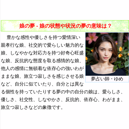
31. 娘が遅刻する夢 - チャンスや信用の喪失
『た・ち』の夢
15. 既に亡くなった娘の夢 - 魅力や進路を知りたい気持
32. 娘が追いかけられる夢 - 脅威や駆り立てられる感情
『つ～と』の夢
ち
33. 娘がいじめられる夢 - 自己肯定感の喪失
『な行』の夢
娘の夢 - 娘の状態や状況の夢の意味は？
16. ハンカチを持った娘の夢 - 魅力の継承や別離
34. 娘が出血する夢 - 激しい感情
『は』から始まる夢
豊かな感性や優しさを持つ愛情深い
35. 娘の背が伸びる夢 - 存在感の強さや心配
親孝行な娘、社交的で愛らしい魅力的な
『ひ』から始まる夢
娘、しなやかな対応力を持つ好奇心旺盛
36. 娘の背が縮む夢 - 存在感の乏しさ
『ふ～ほ』の夢
な娘、反抗的な態度を取る感情的な娘、
37. 娘が生贄になる夢 - 犠牲に対する感情
『ま行』の夢
他人の感情に無頓着な依存心の強いわが
ままな娘、旅立つ寂しさを感じさせる娘
38. 娘が転ぶ夢 - 失敗する可能性
・・・
夢占い師・ゆめ
など、自分に似ていたり、自分とは異な
39. 娘が倒れる夢 - 現実逃避や障害の消去
昔の夢・過去の夢の夢占い
る個性を持っていたりする夢の中の自分の娘は、愛らしさ、
優しさ、社交性、しなやかさ、反抗的、依存心、わがまま、
ムカデの夢の夢占い
旅立つ寂しさなどの象徴です。
ムクドリの夢の夢占い
虫の夢の夢占い