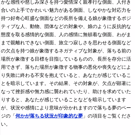
かな感性や慈しみ深さを持つ愛情深く親孝行な側面、人付き
合いの上手でかわいい魅力がある側面、しなやかな対応力を
持つ好奇心旺盛な側面などの長所を備える娘が象徴するポジ
ティブな人、動物、団体などの対象や、娘のように反抗的な
態度を取る感情的な側面、人の感情に無頓着な側面、わがま
まで親離れできない側面、旅立つ寂しさを思わせる側面など
の欠点を持つ娘が象徴するネガティブな対象が、落ちる前の
場所が象徴する目標を目指しているものの、長所を存分に活
用できず、落ちた場所が象徴する物事の悪化や喪失などによ
り失敗に終わる不安を抱えていると、あなたが感じているこ
とを暗示しています。その結果、その対象が、欠点が顕著に
なって挫折感や無力感に襲われていたり、助けを求めていた
りすると、あなたが感じていることなどを暗示しています
が、状況や感情により意味が分かれますので落ちる夢のペー
ジの「
何かが落ちる状況が印象的な夢
」の項目をご覧くださ
い。