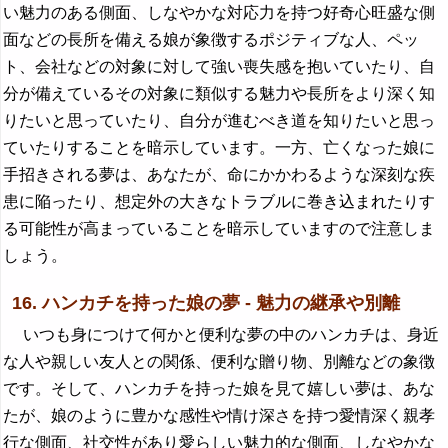
い魅力のある側面、しなやかな対応力を持つ好奇心旺盛な側
面などの長所を備える娘が象徴するポジティブな人、ペッ
ト、会社などの対象に対して強い喪失感を抱いていたり、自
分が備えているその対象に類似する魅力や長所をより深く知
りたいと思っていたり、自分が進むべき道を知りたいと思っ
ていたりすることを暗示しています。一方、亡くなった娘に
手招きされる夢は、あなたが、命にかかわるような深刻な疾
患に陥ったり、想定外の大きなトラブルに巻き込まれたりす
る可能性が高まっていることを暗示していますので注意しま
しょう。
16. ハンカチを持った娘の夢 - 魅力の継承や別離
いつも身につけて何かと便利な夢の中のハンカチは、身近
な人や親しい友人との関係、便利な贈り物、別離などの象徴
です。そして、ハンカチを持った娘を見て嬉しい夢は、あな
たが、娘のように豊かな感性や情け深さを持つ愛情深く親孝
行な側面、社交性があり愛らしい魅力的な側面、しなやかな