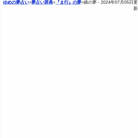
ゆめの夢占い
>
夢占い辞典
>
『ま行』の夢
>娘の夢 -
2024年07月05日
更
新
5. 病気の娘の夢 - 失敗や窮地
20. 娘が結婚する夢 - 人生の転機
カテゴリー別夢占い
6. 憧れるような娘の夢 - 魅力や長所の活用
21. 娘の結婚式の夢 - チャンス
夢占い辞典
7. かわいい娘の夢 - 幸せな未来
22. 娘が襲われる夢 - 脅威やプレッシャー
『あ・い』の夢
人気の夢占い
8. 嬉しそうな娘の夢・明るい表情の娘の夢 - 進路の正
23. 娘が殺される夢 - 人生が終わる恐怖
『う～お』の夢
しさ
24. 娘が事故を起こす夢 - 非道徳性や問題
『か』から始まる夢
9. 悲しそうな娘の夢・暗い表情の娘の夢 - 進路の間違
い
25. 娘が事故に遭う夢 - 注意不足や焦り
『き』から始まる夢
10. 何かと仲良くしている娘の夢 - コミュニケーション
26. 娘が障害者になる夢 - 能力や魅力の衰え
の重要性
『く・け』の夢
27. 娘が死ぬ夢 - 死に対する恐怖と再生
11. だらしない娘の夢・態度が悪い娘の夢 - 不快感や反
『こ』から始まる夢
面教師
28. 娘が妊娠する夢 - 創造と成長
『さ』から始まる夢
12. 怖そうな娘の夢 - 恐れや警戒
29. 娘が出産する夢 - 誕生や創造
『し』から始まる夢
13. 影が薄い娘の夢・存在感がない娘の夢 - 影響力の乏
しさ
30. 娘が失敗する夢 - 失敗する不安
『す～そ』の夢
14. 娘の死体の夢 - 自立や願望