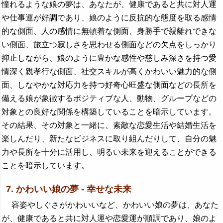
憧れるような娘の夢は、あなたが、健康であると共に対人運
や仕事運が好調であり、娘のように反抗的な態度を取る感情
的な側面、人の感情に無頓着な側面、身勝手で親離れできな
い側面、旅立つ寂しさを思わせる側面などの欠点をしっかり
抑止しながら、娘のように豊かな感性や慈しみ深さを持つ愛
情深く親孝行な側面、社交スキルが高くかわいい魅力的な側
面、しなやかな対応力を持つ好奇心旺盛な側面などの長所を
備える娘が象徴するポジティブな人、動物、グループなどの
対象との良好な関係を構築していることを暗示しています。
その結果、その対象と一緒に、素敵な恋愛生活や結婚生活を
楽しんだり、新たなビジネスに取り組んだりして、自分の魅
力や長所を十分に活用し、明るい未来を迎えることができる
ことを暗示しています。
7. かわいい娘の夢 - 幸せな未来
容姿やしぐさがかわいいなど、かわいい娘の夢は、あなた
が、健康であると共に対人運や恋愛運が順調であり、娘のよ