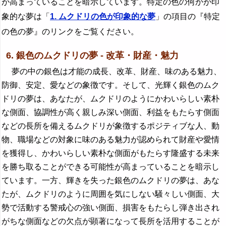
が高まっていることを暗示しています。特定の色の何かが印
象的な夢は「
1. ムクドリの色が印象的な夢
」の項目の『特定
の色の夢』のリンクをご覧ください。
6. 銀色のムクドリの夢 - 改革・財産・魅力
夢の中の銀色は才能の成長、改革、財産、味のある魅力、
防御、安定、愛などの象徴です。そして、光輝く銀色のムク
ドリの夢は、あなたが、ムクドリのようにかわいらしい素朴
な側面、協調性が高く親しみ深い側面、利益をもたらす側面
などの長所を備えるムクドリが象徴するポジティブな人、動
物、職場などの対象に味のある魅力が認められて財産や愛情
を獲得し、かわいらしい素朴な側面がもたらす隆盛する未来
を勝ち取ることができる可能性が高まっていることを暗示し
ています。一方、輝きを失った銀色のムクドリの夢は、あな
たが、ムクドリのように周囲を気にしない騒々しい側面、大
勢で活動する警戒心の強い側面、損害をもたらし弾き出され
がちな側面などの欠点が顕著になって長所を活用することが