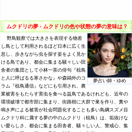
『た・ち』の夢
31. ムクドリのくちばしの夢 - 言葉への脅威
『つ～と』の夢
32. たくさんのムクドリの夢 - 強調や多様性
『な行』の夢
ムクドリの夢 - ムクドリの色や状態の夢の意味は？
33. ムクドリの群れの夢 - 群れに対する感情
『は』から始まる夢
野鳥観察では大きさを表現する物差
し鳥として利用されるほど日本に広く生
『ひ』から始まる夢
息し、歩きながら虫を探す姿をよく見か
『ふ～ほ』の夢
ける鳥であり、都会に集まる騒々しい田
『ま行』の夢
舎者の集団として小林一茶の俳句『椋鳥
と人に呼ばるる寒さかな』や森鷗外のコ
・・・
夢占い師・ゆめ
ラム『椋鳥通信』などにも引用され、農
昔の夢・過去の夢の夢占い
業被害をもたらす害虫を食べる益鳥であるけれども、近年の
環境破壊で都市部に集まり、街路樹に大群で巣を作り、糞や
ムカデの夢の夢占い
鳴き声による被害が社会問題化することも多い鳥綱スズメ目
ムクドリの夢の夢占い
ムクドリ科に属する夢の中のムクドリ（椋鳥）は、垢抜けな
虫の夢の夢占い
い愛らしさ、都会に集まる田舎者、騒々しい人、警戒心、集