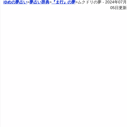
ゆめの夢占い
>
夢占い辞典
>
『ま行』の夢
>ムクドリの夢 -
2024年07月
05日
更新
5. 金色のムクドリの夢 - 高級・存在感・自信
20. 怪我したムクドリの夢・病気のムクドリの夢 - 失敗
4P: ムクドリとの関係の夢
カテゴリー別夢占い
や窮地
6. 銀色のムクドリの夢 - 改革・財産・魅力
夢占い辞典
21. 飛べないムクドリの夢 - 心身のバランス崩壊
7. 黄色のムクドリの夢 - 知性・感性・言語
『あ・い』の夢
人気の夢占い
22. 楽しそうなムクドリの夢 - 運気上昇
8. 茶色のムクドリの夢 - 堅実・安定・調和
『う～お』の夢
23. 寂しそうなムクドリの夢 - 孤立
9. 緑のムクドリの夢 - 安心・安定・共存
『か』から始まる夢
24. 怖そうなムクドリの夢 - 恐れや警戒
10. 青いムクドリの夢 - 休憩・若さ・冷静
『き』から始まる夢
25. ムクドリの死骸の夢 - 自立や願望
11. 水色のムクドリの夢 - 癒し・安心・優しさ
『く・け』の夢
26. 知恵のあるムクドリの夢・話すムクドリの夢 - 代弁
12. 紫のムクドリの夢 - 高貴・神秘・知恵
『こ』から始まる夢
27. かわいいムクドリの夢 - 幸せな未来
13. 灰色のムクドリの夢 - 中立・調和・停滞
『さ』から始まる夢
28. 従順なムクドリの夢 - 服従と願望
14. カラフルなムクドリの夢 - 奇抜・斬新・個性
『し』から始まる夢
29. 鎖に繋がれたムクドリの夢 - 束縛と願望
15. 派手な色のムクドリの夢 - 生命力・美・性欲
『す～そ』の夢
30. 眠っているムクドリの夢 - 充電や無防備
16. パステルカラーのムクドリの夢 - 穏やかや頼りなさ