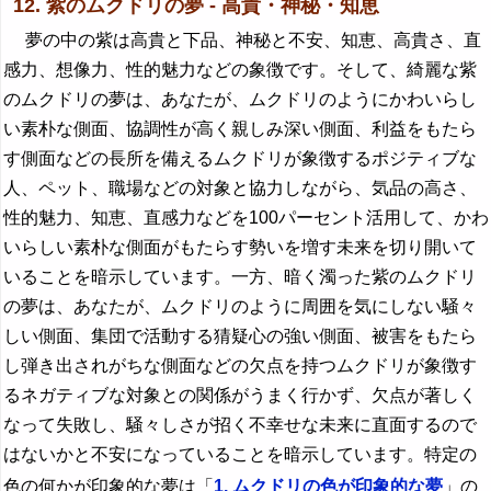
12. 紫のムクドリの夢 - 高貴・神秘・知恵
夢の中の紫は高貴と下品、神秘と不安、知恵、高貴さ、直
感力、想像力、性的魅力などの象徴です。そして、綺麗な紫
のムクドリの夢は、あなたが、ムクドリのようにかわいらし
い素朴な側面、協調性が高く親しみ深い側面、利益をもたら
す側面などの長所を備えるムクドリが象徴するポジティブな
人、ペット、職場などの対象と協力しながら、気品の高さ、
性的魅力、知恵、直感力などを100パーセント活用して、かわ
いらしい素朴な側面がもたらす勢いを増す未来を切り開いて
いることを暗示しています。一方、暗く濁った紫のムクドリ
の夢は、あなたが、ムクドリのように周囲を気にしない騒々
しい側面、集団で活動する猜疑心の強い側面、被害をもたら
し弾き出されがちな側面などの欠点を持つムクドリが象徴す
るネガティブな対象との関係がうまく行かず、欠点が著しく
なって失敗し、騒々しさが招く不幸せな未来に直面するので
はないかと不安になっていることを暗示しています。特定の
色の何かが印象的な夢は「
1. ムクドリの色が印象的な夢
」の