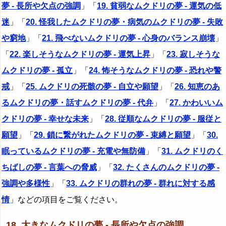
夢 - 長所や欠点の強調
」「
19. 貧弱なムクドリの夢 - 運気の低
迷
」「
20. 怪我したムクドリの夢・病気のムクドリの夢 - 失敗
や窮地
」「
21. 飛べないムクドリの夢 - 心身のバランス崩壊
」
「
22. 楽しそうなムクドリの夢 - 運気上昇
」「
23. 寂しそうな
ムクドリの夢 - 孤立
」「
24. 怖そうなムクドリの夢 - 恐れや警
戒
」「
25. ムクドリの死骸の夢 - 自立や願望
」「
26. 知恵のあ
るムクドリの夢・話すムクドリの夢 - 代弁
」「
27. かわいいム
クドリの夢 - 幸せな未来
」「
28. 従順なムクドリの夢 - 服従と
願望
」「
29. 鎖に繋がれたムクドリの夢 - 束縛と願望
」「
30.
眠っているムクドリの夢 - 充電や無防備
」「
31. ムクドリのく
ちばしの夢 - 言葉への脅威
」「
32. たくさんのムクドリの夢 -
強調や多様性
」「
33. ムクドリの群れの夢 - 群れに対する感
情
」などの項目をご覧ください。
18. 大きなムクドリの夢 - 長所や欠点の強調