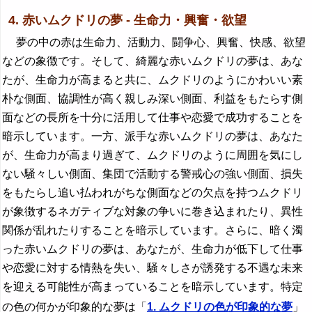
4. 赤いムクドリの夢 - 生命力・興奮・欲望
夢の中の赤は生命力、活動力、闘争心、興奮、快感、欲望
などの象徴です。そして、綺麗な赤いムクドリの夢は、あな
たが、生命力が高まると共に、ムクドリのようにかわいい素
朴な側面、協調性が高く親しみ深い側面、利益をもたらす側
面などの長所を十分に活用して仕事や恋愛で成功することを
暗示しています。一方、派手な赤いムクドリの夢は、あなた
が、生命力が高まり過ぎて、ムクドリのように周囲を気にし
ない騒々しい側面、集団で活動する警戒心の強い側面、損失
をもたらし追い払われがちな側面などの欠点を持つムクドリ
が象徴するネガティブな対象の争いに巻き込まれたり、異性
関係が乱れたりすることを暗示しています。さらに、暗く濁
った赤いムクドリの夢は、あなたが、生命力が低下して仕事
や恋愛に対する情熱を失い、騒々しさが誘発する不遇な未来
を迎える可能性が高まっていることを暗示しています。特定
の色の何かが印象的な夢は「
1. ムクドリの色が印象的な夢
」