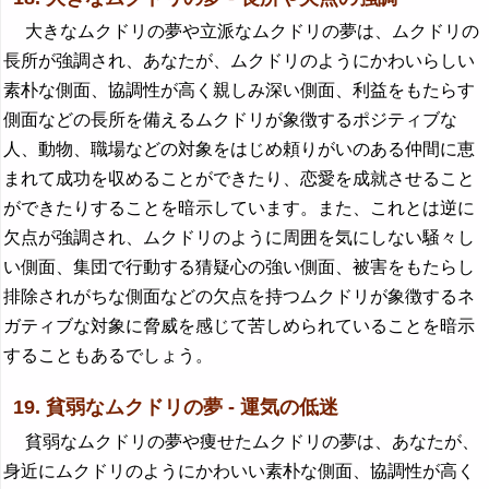
大きなムクドリの夢や立派なムクドリの夢は、ムクドリの
長所が強調され、あなたが、ムクドリのようにかわいらしい
素朴な側面、協調性が高く親しみ深い側面、利益をもたらす
側面などの長所を備えるムクドリが象徴するポジティブな
人、動物、職場などの対象をはじめ頼りがいのある仲間に恵
まれて成功を収めることができたり、恋愛を成就させること
ができたりすることを暗示しています。また、これとは逆に
欠点が強調され、ムクドリのように周囲を気にしない騒々し
い側面、集団で行動する猜疑心の強い側面、被害をもたらし
排除されがちな側面などの欠点を持つムクドリが象徴するネ
ガティブな対象に脅威を感じて苦しめられていることを暗示
することもあるでしょう。
19. 貧弱なムクドリの夢 - 運気の低迷
貧弱なムクドリの夢や痩せたムクドリの夢は、あなたが、
身近にムクドリのようにかわいい素朴な側面、協調性が高く