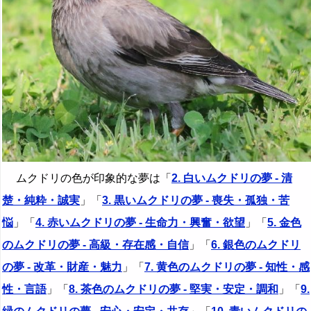
ムクドリの色が印象的な夢は「
2. 白いムクドリの夢 - 清
楚・純粋・誠実
」「
3. 黒いムクドリの夢 - 喪失・孤独・苦
悩
」「
4. 赤いムクドリの夢 - 生命力・興奮・欲望
」「
5. 金色
のムクドリの夢 - 高級・存在感・自信
」「
6. 銀色のムクドリ
の夢 - 改革・財産・魅力
」「
7. 黄色のムクドリの夢 - 知性・感
性・言語
」「
8. 茶色のムクドリの夢 - 堅実・安定・調和
」「
9.