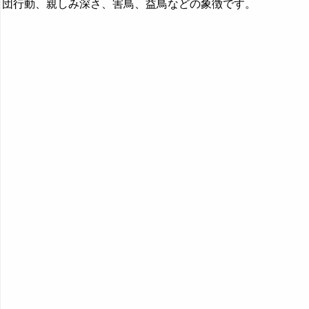
団行動、親しみ深さ、害鳥、益鳥などの象徴です。
無視する夢・無視される夢の夢占い
息子の夢の夢占い
娘の夢の夢占い
鞭の夢の夢占い
・・・
『や行』の夢
『ら行』の夢
『わ行』の夢