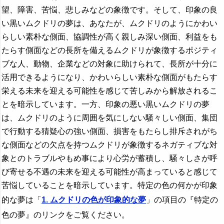
望、障害、苦悩、悲しみなどの象徴です。そして、印象の良
い黒いムクドリの夢は、あなたが、ムクドリのようにかわい
らしい素朴な側面、協調性が高く親しみ深い側面、利益をも
たらす側面などの長所を備えるムクドリが象徴するポジティ
ブな人、動物、企業などの対象に助けられて、長所が十分に
活用できるようになり、かわいらしい素朴な側面がもたらす
栄える未来を迎える可能性を感じて苦しみから解放されるこ
とを暗示しています。一方、印象の悪い黒いムクドリの夢
は、ムクドリのように周囲を気にしない騒々しい側面、集団
で行動する猜疑心の強い側面、損害をもたらし排斥されがち
な側面などの欠点を持つムクドリが象徴するネガティブな対
象とのトラブルやもめ事により心労が蓄積し、騒々しさが呼
び寄せる不遇の未来を迎える可能性が高まっていると感じて
苦悩していることを暗示しています。特定の色の何かが印象
的な夢は「
1. ムクドリの色が印象的な夢
」の項目の『特定の
色の夢』のリンクをご覧ください。