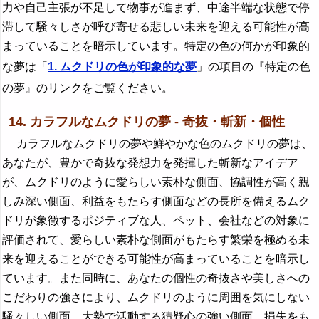
力や自己主張が不足して物事が進まず、中途半端な状態で停
滞して騒々しさが呼び寄せる悲しい未来を迎える可能性が高
まっていることを暗示しています。特定の色の何かが印象的
な夢は「
1. ムクドリの色が印象的な夢
」の項目の『特定の色
の夢』のリンクをご覧ください。
14. カラフルなムクドリの夢 - 奇抜・斬新・個性
カラフルなムクドリの夢や鮮やかな色のムクドリの夢は、
あなたが、豊かで奇抜な発想力を発揮した斬新なアイデア
が、ムクドリのように愛らしい素朴な側面、協調性が高く親
しみ深い側面、利益をもたらす側面などの長所を備えるムク
ドリが象徴するポジティブな人、ペット、会社などの対象に
評価されて、愛らしい素朴な側面がもたらす繁栄を極める未
来を迎えることができる可能性が高まっていることを暗示し
ています。また同時に、あなたの個性の奇抜さや美しさへの
こだわりの強さにより、ムクドリのように周囲を気にしない
騒々しい側面、大勢で活動する猜疑心の強い側面、損失をも