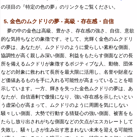
の項目の『特定の色の夢』のリンクをご覧ください。
5. 金色のムクドリの夢 - 高級・存在感・自信
夢の中の金色は高級、豊かさ、存在感の強さ、自信、意欲
的な気持ちなどの象徴です。そして、光輝く金色のムクドリ
の夢は、あなたが、ムクドリのように愛らしい素朴な側面、
協調性が高く親しみ深い側面、利益をもたらす側面などの長
所を備えるムクドリが象徴するポジティブな人、動物、団体
などの対象に救われて長所を最大限に活用し、名誉や財産な
ど価値あるものを手に入れる可能性が高まっていることを暗
示しています。一方、輝きを失った金色ムクドリの夢は、あ
なたが、自信過剰で傲慢になり、強い存在感を示したいとい
う虚栄心が高まって、ムクドリのように周囲を気にしない
騒々しい側面、大勢で行動する猜疑心の強い側面、被害をも
たらし放り出されがちな側面などの欠点がエスカレートして
失敗し、騒々しさが生み出す恵まれない未来を迎える可能性