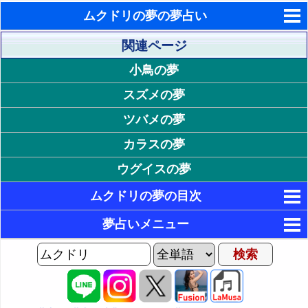
ムクドリの夢の夢占い
東洋・西洋占星術
関連ページ
小鳥の夢
ホラリー占星術
スズメの夢
手相占いで未来診断
ツバメの夢
タロットカードで無料占い
カラスの夢
命名の姓名判断
ウグイスの夢
飛星派風水で住宅開運
ムクドリの夢の目次
男と女の心理学と心理テスト
1. ムクドリの色が印象的な夢
夢占いメニュー
17. ムクドリの状態が印象的な夢
2. 白いムクドリの夢 - 清楚・純粋・誠実
AIゆめの夢占いチャット
3. 黒いムクドリの夢 - 喪失・孤独・苦悩
2P: 感情やムクドリの状況の夢
18. 大きなムクドリの夢 - 長所や欠点の強調
夢の世界
4. 赤いムクドリの夢 - 生命力・興奮・欲望
19. 貧弱なムクドリの夢 - 運気の低迷
3P: ムクドリの行動の夢
夢占い掲示板