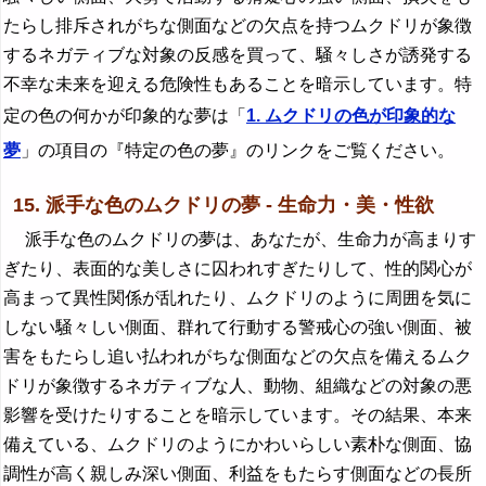
たらし排斥されがちな側面などの欠点を持つムクドリが象徴
するネガティブな対象の反感を買って、騒々しさが誘発する
不幸な未来を迎える危険性もあることを暗示しています。特
定の色の何かが印象的な夢は「
1. ムクドリの色が印象的な
夢
」の項目の『特定の色の夢』のリンクをご覧ください。
15. 派手な色のムクドリの夢 - 生命力・美・性欲
派手な色のムクドリの夢は、あなたが、生命力が高まりす
ぎたり、表面的な美しさに囚われすぎたりして、性的関心が
高まって異性関係が乱れたり、ムクドリのように周囲を気に
しない騒々しい側面、群れて行動する警戒心の強い側面、被
害をもたらし追い払われがちな側面などの欠点を備えるムク
ドリが象徴するネガティブな人、動物、組織などの対象の悪
影響を受けたりすることを暗示しています。その結果、本来
備えている、ムクドリのようにかわいらしい素朴な側面、協
調性が高く親しみ深い側面、利益をもたらす側面などの長所