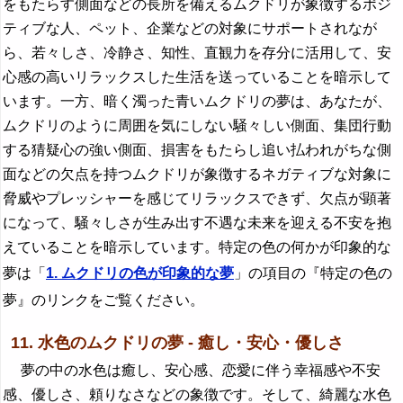
をもたらす側面などの長所を備えるムクドリが象徴するポジ
ティブな人、ペット、企業などの対象にサポートされなが
ら、若々しさ、冷静さ、知性、直観力を存分に活用して、安
心感の高いリラックスした生活を送っていることを暗示して
います。一方、暗く濁った青いムクドリの夢は、あなたが、
ムクドリのように周囲を気にしない騒々しい側面、集団行動
する猜疑心の強い側面、損害をもたらし追い払われがちな側
面などの欠点を持つムクドリが象徴するネガティブな対象に
脅威やプレッシャーを感じてリラックスできず、欠点が顕著
になって、騒々しさが生み出す不遇な未来を迎える不安を抱
えていることを暗示しています。特定の色の何かが印象的な
夢は「
1. ムクドリの色が印象的な夢
」の項目の『特定の色の
夢』のリンクをご覧ください。
11. 水色のムクドリの夢 - 癒し・安心・優しさ
夢の中の水色は癒し、安心感、恋愛に伴う幸福感や不安
感、優しさ、頼りなさなどの象徴です。そして、綺麗な水色