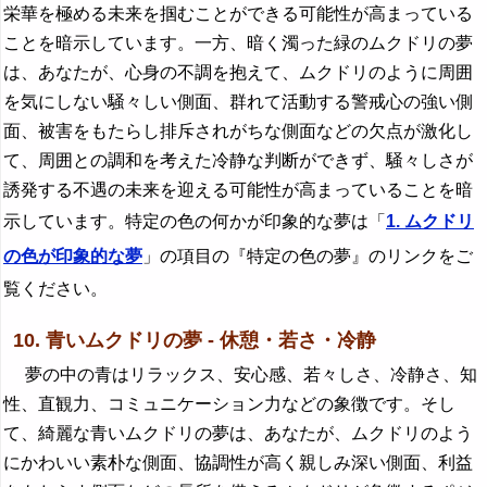
栄華を極める未来を掴むことができる可能性が高まっている
ことを暗示しています。一方、暗く濁った緑のムクドリの夢
は、あなたが、心身の不調を抱えて、ムクドリのように周囲
を気にしない騒々しい側面、群れて活動する警戒心の強い側
面、被害をもたらし排斥されがちな側面などの欠点が激化し
て、周囲との調和を考えた冷静な判断ができず、騒々しさが
誘発する不遇の未来を迎える可能性が高まっていることを暗
示しています。特定の色の何かが印象的な夢は「
1. ムクドリ
の色が印象的な夢
」の項目の『特定の色の夢』のリンクをご
覧ください。
10. 青いムクドリの夢 - 休憩・若さ・冷静
夢の中の青はリラックス、安心感、若々しさ、冷静さ、知
性、直観力、コミュニケーション力などの象徴です。そし
て、綺麗な青いムクドリの夢は、あなたが、ムクドリのよう
にかわいい素朴な側面、協調性が高く親しみ深い側面、利益