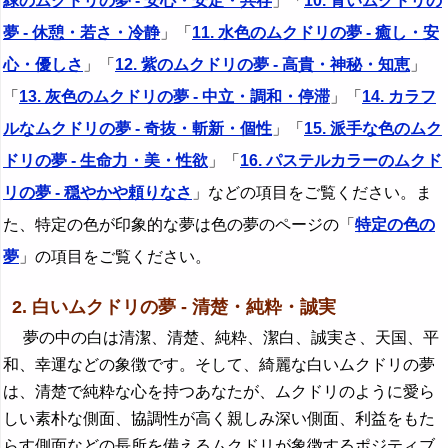
緑のムクドリの夢 - 安心・安定・共存
」「
10. 青いムクドリの
夢 - 休憩・若さ・冷静
」「
11. 水色のムクドリの夢 - 癒し・安
心・優しさ
」「
12. 紫のムクドリの夢 - 高貴・神秘・知恵
」
「
13. 灰色のムクドリの夢 - 中立・調和・停滞
」「
14. カラフ
ルなムクドリの夢 - 奇抜・斬新・個性
」「
15. 派手な色のムク
ドリの夢 - 生命力・美・性欲
」「
16. パステルカラーのムクド
リの夢 - 穏やかや頼りなさ
」などの項目をご覧ください。ま
た、特定の色が印象的な夢は色の夢のページの「
特定の色の
夢
」の項目をご覧ください。
2. 白いムクドリの夢 - 清楚・純粋・誠実
夢の中の白は清潔、清楚、純粋、潔白、誠実さ、天国、平
和、幸運などの象徴です。そして、綺麗な白いムクドリの夢
は、清楚で純粋な心を持つあなたが、ムクドリのように愛ら
しい素朴な側面、協調性が高く親しみ深い側面、利益をもた
らす側面などの長所を備えるムクドリが象徴するポジティブ