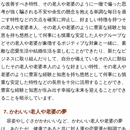
な改善すべき特性、その老人や老婆のように一徹で偏った思
考が強く騙される不安や余生の懸念を抱える単調な毎日を過
ごす特性などの欠点を確実に抑止し、好ましい特徴を持つそ
の老人や老婆本人、その老人や老婆のように豊富な経験と知
恵を持ち悠然として何事にも慎重な安定した人やグループな
どその老人や老婆が象徴するポジティブな対象と一緒に、素
敵な恋愛生活や結婚生活を楽しむことができたり、新たなビ
ジネスに取り組んだりして、自分が備えているその人に類似
したその老人や老婆本人のような好ましい特性、その老人や
老婆のように豊富な経験と知恵を持ち悠然として何事にも慎
重な安定した特性などの長所を十分に活用することができ、
豊富な経験と知恵が生み出す幸福な未来を迎えることができ
ることを暗示しています。
7. かわいい老人や老婆の夢
容姿やしぐさがかわいいなど、かわいい老人や老婆の夢
は、あなたが、健康であると共に対人運や恋愛運が順調であ