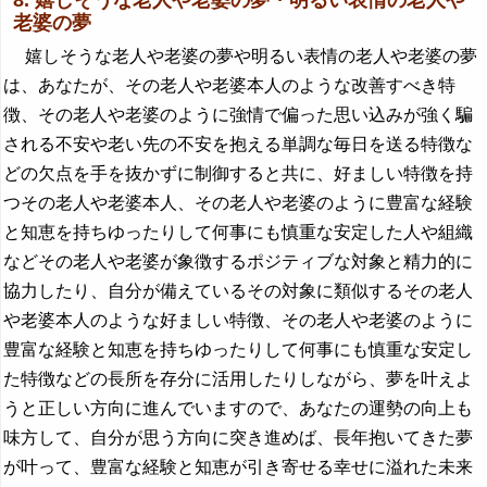
老婆の夢
嬉しそうな老人や老婆の夢や明るい表情の老人や老婆の夢
は、あなたが、その老人や老婆本人のような改善すべき特
徴、その老人や老婆のように強情で偏った思い込みが強く騙
される不安や老い先の不安を抱える単調な毎日を送る特徴な
どの欠点を手を抜かずに制御すると共に、好ましい特徴を持
つその老人や老婆本人、その老人や老婆のように豊富な経験
と知恵を持ちゆったりして何事にも慎重な安定した人や組織
などその老人や老婆が象徴するポジティブな対象と精力的に
協力したり、自分が備えているその対象に類似するその老人
や老婆本人のような好ましい特徴、その老人や老婆のように
豊富な経験と知恵を持ちゆったりして何事にも慎重な安定し
た特徴などの長所を存分に活用したりしながら、夢を叶えよ
うと正しい方向に進んでいますので、あなたの運勢の向上も
味方して、自分が思う方向に突き進めば、長年抱いてきた夢
が叶って、豊富な経験と知恵が引き寄せる幸せに溢れた未来