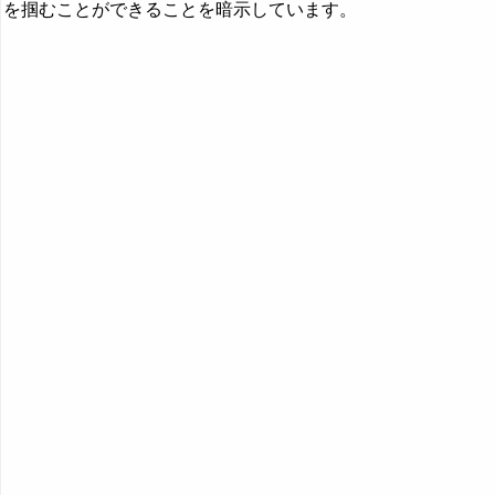
を掴むことができることを暗示しています。