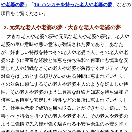
や老婆の夢
」「
16. ハンカチを持った老人や老婆の夢
」などの
項目をご覧ください。
2. 元気な老人や老婆の夢・大きな老人や老婆の夢
大きな老人や老婆の夢や元気な老人や老婆の夢は、老人や
老婆の良い意味や悪い意味が強調された夢であり、あなた
が、好ましい特徴を持つその老人や老婆本人、その老人や老
婆のように豊富な経験と知恵を持ち温和で何事にも慎重な安
定した人や組織などその老人や老婆が象徴するポジティブな
対象をはじめとする頼りがいのある仲間に恵まれていたり、
その対象に類似するその老人や老婆本人のような好ましい特
性、その老人や老婆のように豊富な経験と知恵を持ち温和で
何事にも慎重な安定した特性などの長所に恵まれていたりし
て、仕事や恋愛で成功を勝ち取ることができたり、逆に、改
善すべき特徴を持つその老人や老婆本人、その老人や老婆の
ように強情で先入観が強く騙される不安や余生の不安を抱く
単調な毎日を送る人や組織などその老人や老婆が象徴するネ