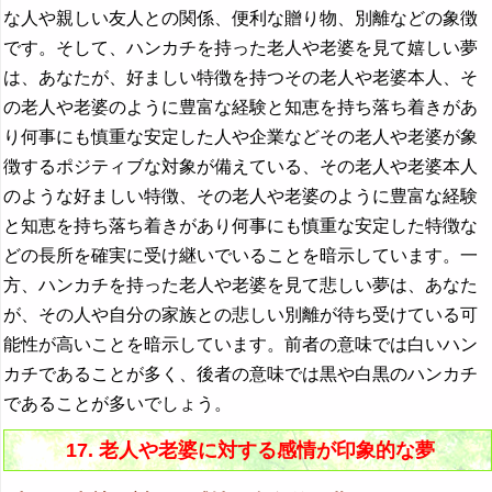
な人や親しい友人との関係、便利な贈り物、別離などの象徴
です。そして、ハンカチを持った老人や老婆を見て嬉しい夢
は、あなたが、好ましい特徴を持つその老人や老婆本人、そ
の老人や老婆のように豊富な経験と知恵を持ち落ち着きがあ
り何事にも慎重な安定した人や企業などその老人や老婆が象
徴するポジティブな対象が備えている、その老人や老婆本人
のような好ましい特徴、その老人や老婆のように豊富な経験
と知恵を持ち落ち着きがあり何事にも慎重な安定した特徴な
どの長所を確実に受け継いでいることを暗示しています。一
方、ハンカチを持った老人や老婆を見て悲しい夢は、あなた
が、その人や自分の家族との悲しい別離が待ち受けている可
能性が高いことを暗示しています。前者の意味では白いハン
カチであることが多く、後者の意味では黒や白黒のハンカチ
であることが多いでしょう。
17. 老人や老婆に対する感情が印象的な夢