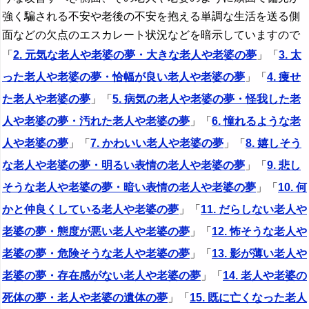
強く騙される不安や老後の不安を抱える単調な生活を送る側
面などの欠点のエスカレート状況などを暗示していますので
「
2. 元気な老人や老婆の夢・大きな老人や老婆の夢
」「
3. 太
った老人や老婆の夢・恰幅が良い老人や老婆の夢
」「
4. 痩せ
た老人や老婆の夢
」「
5. 病気の老人や老婆の夢・怪我した老
人や老婆の夢・汚れた老人や老婆の夢
」「
6. 憧れるような老
人や老婆の夢
」「
7. かわいい老人や老婆の夢
」「
8. 嬉しそう
な老人や老婆の夢・明るい表情の老人や老婆の夢
」「
9. 悲し
そうな老人や老婆の夢・暗い表情の老人や老婆の夢
」「
10. 何
かと仲良くしている老人や老婆の夢
」「
11. だらしない老人や
老婆の夢・態度が悪い老人や老婆の夢
」「
12. 怖そうな老人や
老婆の夢・危険そうな老人や老婆の夢
」「
13. 影が薄い老人や
老婆の夢・存在感がない老人や老婆の夢
」「
14. 老人や老婆の
死体の夢・老人や老婆の遺体の夢
」「
15. 既に亡くなった老人