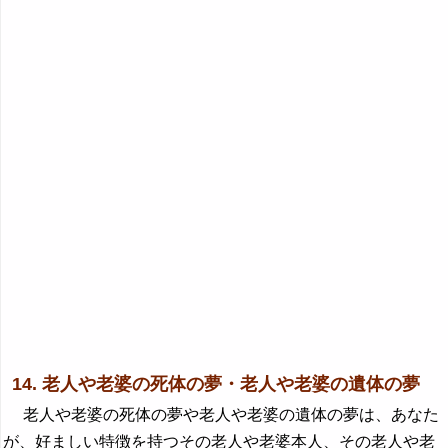
14. 老人や老婆の死体の夢・老人や老婆の遺体の夢
老人や老婆の死体の夢や老人や老婆の遺体の夢は、あなた
が、好ましい特徴を持つその老人や老婆本人、その老人や老