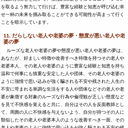
を取るよう努力して行けば、豊富な経験と知恵が呼び込む幸
せ一杯の未来を掴み取ることができる可能性が高まって行く
ことを暗示しています。
11. だらしない老人や老婆の夢・態度が悪い老人や老
婆の夢
ルーズな老人や老婆の夢や態度が悪い老人や老婆の夢は、
あなたが、好ましい特徴や改善すべき特徴を持つその老人や
老婆本人、その老人や老婆のように豊富な経験と知恵を持ち
温和で何事にも慎重な安定した人や団体、その老人や老婆の
ように強情で思い込みが強く騙される不安や残された人生の
不安に苛まれる単調な生活をする人や団体などその老人や老
婆が象徴する対象のルーズな行為や倫理観が乏しい態度など
を見て不快感を覚えると共に、自分はその人を反面教師とし
て、周囲の人に不快感を与えないよう、自分が持つその人に
類似したその老人や老婆本人のような改善すべき一面、その
老人や老婆のように強情で思い込みが強く騙される不安や残