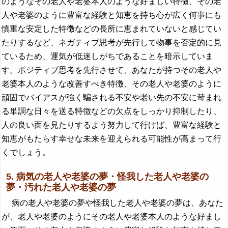
のようなその老人や老婆本人のような好ましい特徴、その老
人や老婆のように豊富な経験と知恵を持ち心が広く何事にも
慎重な安定した特徴などの長所に恵まれていないと感じてい
たりするなど、ネガティブ思考が先行して物事を否定的に見
ているため、運気が低迷しがちであることを暗示していま
す。ポジティブ思考を先行させて、あなたが持つその老人や
老婆本人のような改善すべき特徴、その老人や老婆のように
頑固でバイアスが強く騙される不安や老い先の不安に苛まれ
る単調な日々を送る特徴などの欠点をしっかり抑制したり、
人の良い面を見たりするよう努力して行けば、豊富な経験と
知恵がもたらす幸せな未来を迎えられる可能性が高まって行
くでしょう。
5. 病気の老人や老婆の夢・怪我した老人や老婆の
夢・汚れた老人や老婆の夢
病の老人や老婆の夢や怪我した老人や老婆の夢は、あなた
が、老人や老婆のようにその老人や老婆本人のような好まし