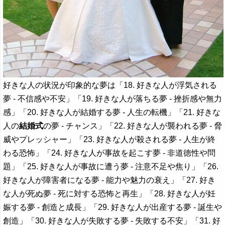
好きな人の状況が印象的な夢は「18. 好きな人が浮気される
夢 - 不信感や不安」「19. 好きな人が落ちる夢 - 挫折感や無力
感」「20. 好きな人が結婚する夢 - 人生の転機」「21. 好きな
人の
結婚式
の夢 - チャンス」「22. 好きな人が襲われる夢 - 脅
威やプレッシャー」「23. 好きな人が殺される夢 - 人生が終
わる恐怖」「24. 好きな人が事故を起こす夢 - 非道徳性や問
題」「25. 好きな人が事故に遭う夢 - 注意不足や焦り」「26.
好きな人が障害者になる夢 - 能力や魅力の衰え」「27. 好き
な人が死ぬ夢 - 死に対する恐怖と再生」「28. 好きな人が妊
娠する夢 - 創造と成長」「29. 好きな人が出産する夢 - 誕生や
創造」「30. 好きな人が失敗する夢 - 失敗する不安」「31. 好