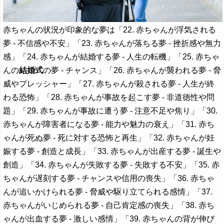
赤ちゃんの状況が印象的な夢は「22. 赤ちゃんが浮気される
夢 - 不信感や不安」「23. 赤ちゃんが落ちる夢 - 挫折感や無力
感」「24. 赤ちゃんが結婚する夢 - 人生の転機」「25. 赤ちゃ
んの
結婚式
の夢 - チャンス」「26. 赤ちゃんが襲われる夢 - 脅
威やプレッシャー」「27. 赤ちゃんが殺される夢 - 人生が終
わる恐怖」「28. 赤ちゃんが事故を起こす夢 - 非道徳性や問
題」「29. 赤ちゃんが事故に遭う夢 - 注意不足や焦り」「30.
赤ちゃんが障害者になる夢 - 能力や魅力の衰え」「31. 赤ち
ゃんが死ぬ夢 - 死に対する恐怖と再生」「32. 赤ちゃんが妊
娠する夢 - 創造と成長」「33. 赤ちゃんが出産する夢 - 誕生や
創造」「34. 赤ちゃんが失敗する夢 - 失敗する不安」「35. 赤
ちゃんが遅刻する夢 - チャンスや信用の喪失」「36. 赤ちゃ
んが追いかけられる夢 - 脅威や駆り立てられる感情」「37.
赤ちゃんがいじめられる夢 - 自己肯定感の喪失」「38. 赤ち
ゃんが出血する夢 - 激しい感情」「39. 赤ちゃんの背が伸び