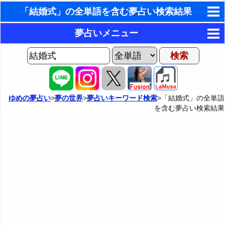
「結婚式」の全単語を含む夢占い検索結果
東洋・西洋占星術
夢占いメニュー
ホラリー占星術
AIゆめの夢占いチャット
夢の世界
手相占いで未来診断
ヨセフの夢占い
夢占い掲示板
タロットカードで無料占い
ゆめの夢占い
>
夢の世界
>
夢占いキーワード検索
>「結婚式」の全単語
を含む夢占い検索結果
夢占いの歴史
カテゴリー別夢占い
命名の姓名判断
夢を見るメカニズム
夢占い辞典
飛星派風水で住宅開運
無意識の6種類のアーキタイプ
人気の夢占い
男と女の心理学と心理テスト
夢診断の方法
正夢と逆夢
予知夢とデジャヴ