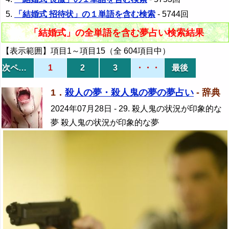
「結婚式 招待状」の１単語を含む検索
- 5744回
「結婚式」の全単語を含む夢占い検索結果
【表示範囲】項目1～項目15（全 604項目中）
次ページ
1
2
3
・・・
最後
1．
殺人の夢・殺人鬼の夢の夢占い
- 辞典
2024年07月28日
- 29. 殺人鬼の状況が印象的な
夢 殺人鬼の状況が印象的な夢