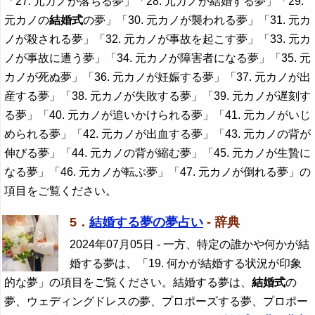
「27. 元カノが落ちる夢」「28. 元カノが結婚する夢」「29.
元カノの
結婚式
の夢」「30. 元カノが襲われる夢」「31. 元カ
ノが殺される夢」「32. 元カノが事故を起こす夢」「33. 元カ
ノが事故に遭う夢」「34. 元カノが障害者になる夢」「35. 元
カノが死ぬ夢」「36. 元カノが妊娠する夢」「37. 元カノが出
産する夢」「38. 元カノが失敗する夢」「39. 元カノが遅刻す
る夢」「40. 元カノが追いかけられる夢」「41. 元カノがいじ
められる夢」「42. 元カノが出血する夢」「43. 元カノの背が
伸びる夢」「44. 元カノの背が縮む夢」「45. 元カノが生贄に
なる夢」「46. 元カノが転ぶ夢」「47. 元カノが倒れる夢」の
項目をご覧ください。
5．
結婚する夢の夢占い
- 辞典
2024年07月05日
- 一方、特定の誰かや何かが結
婚する夢は、「19. 何かが結婚する状況が印象
的な夢」の項目をご覧ください。結婚する夢は、
結婚式
の
夢、ウェディングドレスの夢、プロポーズする夢、プロポー