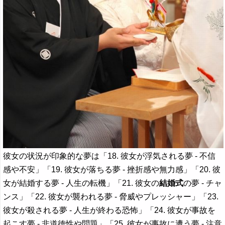
彼女の状況が印象的な夢は「18. 彼女が浮気される夢 - 不信
感や不安」「19. 彼女が落ちる夢 - 挫折感や無力感」「20. 彼
女が結婚する夢 - 人生の転機」「21. 彼女の
結婚式
の夢 - チャ
ンス」「22. 彼女が襲われる夢 - 脅威やプレッシャー」「23.
彼女が殺される夢 - 人生が終わる恐怖」「24. 彼女が事故を
起こす夢 - 非道徳性や問題」「25. 彼女が事故に遭う夢 - 注意