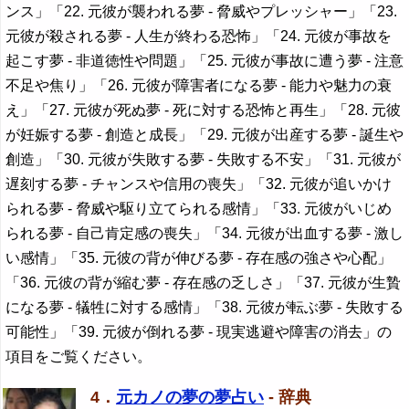
ンス」「22. 元彼が襲われる夢 - 脅威やプレッシャー」「23.
元彼が殺される夢 - 人生が終わる恐怖」「24. 元彼が事故を
起こす夢 - 非道徳性や問題」「25. 元彼が事故に遭う夢 - 注意
不足や焦り」「26. 元彼が障害者になる夢 - 能力や魅力の衰
え」「27. 元彼が死ぬ夢 - 死に対する恐怖と再生」「28. 元彼
が妊娠する夢 - 創造と成長」「29. 元彼が出産する夢 - 誕生や
創造」「30. 元彼が失敗する夢 - 失敗する不安」「31. 元彼が
遅刻する夢 - チャンスや信用の喪失」「32. 元彼が追いかけ
られる夢 - 脅威や駆り立てられる感情」「33. 元彼がいじめ
られる夢 - 自己肯定感の喪失」「34. 元彼が出血する夢 - 激し
い感情」「35. 元彼の背が伸びる夢 - 存在感の強さや心配」
「36. 元彼の背が縮む夢 - 存在感の乏しさ」「37. 元彼が生贄
になる夢 - 犠牲に対する感情」「38. 元彼が転ぶ夢 - 失敗する
可能性」「39. 元彼が倒れる夢 - 現実逃避や障害の消去」の
項目をご覧ください。
4．
元カノの夢の夢占い
- 辞典