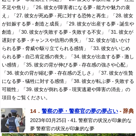
不足や焦り」「26. 彼女が障害者になる夢 - 能力や魅力の衰
え」「27. 彼女が死ぬ夢 - 死に対する恐怖と再生」「28. 彼女
が妊娠する夢 - 創造と成長」「29. 彼女が出産する夢 - 誕生や
創造」「30. 彼女が失敗する夢 - 失敗する不安」「31. 彼女が
遅刻する夢 - チャンスや信用の喪失」「32. 彼女が追いかけ
られる夢 - 脅威や駆り立てられる感情」「33. 彼女がいじめ
られる夢 - 自己肯定感の喪失」「34. 彼女が出血する夢 - 激し
い感情」「35. 彼女の背が伸びる夢 - 存在感の強さや心配」
「36. 彼女の背が縮む夢 - 存在感の乏しさ」「37. 彼女が生贄
になる夢 - 犠牲に対する感情」「38. 彼女が転ぶ夢 - 失敗する
可能性」「39. 彼女が倒れる夢 - 現実逃避や障害の消去」の
項目をご覧ください。
14．
警察の夢・警察官の夢の夢占い
- 辞典
2023年03月25日
- 41. 警察官の状況が印象的な
夢 警察官の状況が印象的な夢