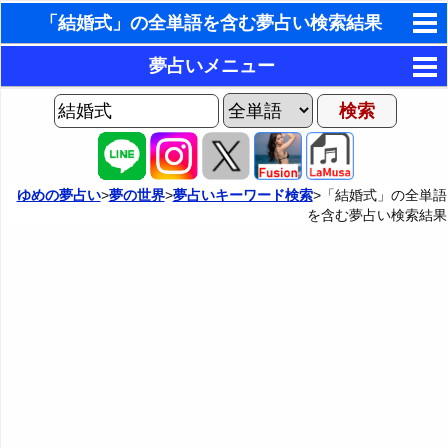
「結婚式」の全単語を含む夢占い検索結果
東洋・西洋占星術
夢占いメニュー
ホラリー占星術
AIゆめの夢占いチャット
夢の世界
手相占いで未来診断
ヨセフの夢占い
夢占い掲示板
タロットカードで無料占い
ゆめの夢占い
>
夢の世界
>
夢占いキーワード検索
>「結婚式」の全単語
を含む夢占い検索結果
夢占いの歴史
カテゴリー別夢占い
命名の姓名判断
夢を見るメカニズム
夢占い辞典
飛星派風水で住宅開運
無意識の6種類のアーキタイプ
人気の夢占い
男と女の心理学と心理テスト
夢診断の方法
正夢と逆夢
予知夢とデジャヴ