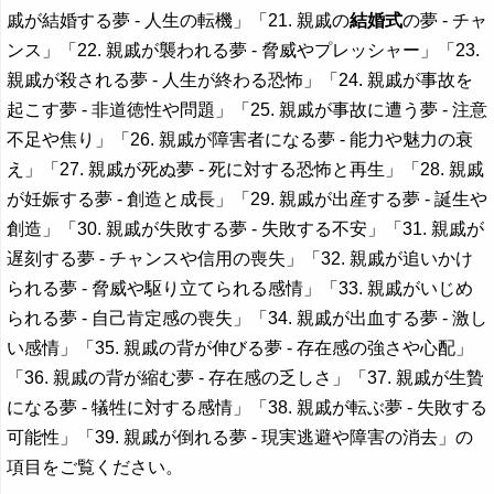
戚が結婚する夢 - 人生の転機」「21. 親戚の
結婚式
の夢 - チャ
ンス」「22. 親戚が襲われる夢 - 脅威やプレッシャー」「23.
親戚が殺される夢 - 人生が終わる恐怖」「24. 親戚が事故を
起こす夢 - 非道徳性や問題」「25. 親戚が事故に遭う夢 - 注意
不足や焦り」「26. 親戚が障害者になる夢 - 能力や魅力の衰
え」「27. 親戚が死ぬ夢 - 死に対する恐怖と再生」「28. 親戚
が妊娠する夢 - 創造と成長」「29. 親戚が出産する夢 - 誕生や
創造」「30. 親戚が失敗する夢 - 失敗する不安」「31. 親戚が
遅刻する夢 - チャンスや信用の喪失」「32. 親戚が追いかけ
られる夢 - 脅威や駆り立てられる感情」「33. 親戚がいじめ
られる夢 - 自己肯定感の喪失」「34. 親戚が出血する夢 - 激し
い感情」「35. 親戚の背が伸びる夢 - 存在感の強さや心配」
「36. 親戚の背が縮む夢 - 存在感の乏しさ」「37. 親戚が生贄
になる夢 - 犠牲に対する感情」「38. 親戚が転ぶ夢 - 失敗する
可能性」「39. 親戚が倒れる夢 - 現実逃避や障害の消去」の
項目をご覧ください。