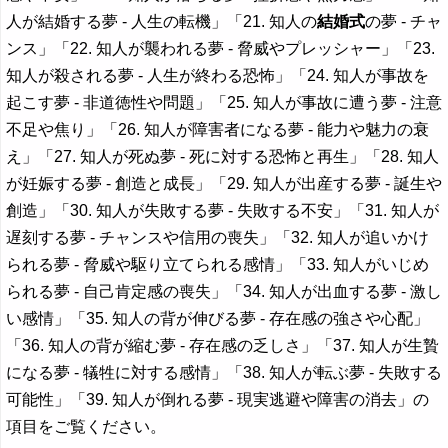
人が結婚する夢 - 人生の転機」「21. 知人の
結婚式
の夢 - チャ
ンス」「22. 知人が襲われる夢 - 脅威やプレッシャー」「23.
知人が殺される夢 - 人生が終わる恐怖」「24. 知人が事故を
起こす夢 - 非道徳性や問題」「25. 知人が事故に遭う夢 - 注意
不足や焦り」「26. 知人が障害者になる夢 - 能力や魅力の衰
え」「27. 知人が死ぬ夢 - 死に対する恐怖と再生」「28. 知人
が妊娠する夢 - 創造と成長」「29. 知人が出産する夢 - 誕生や
創造」「30. 知人が失敗する夢 - 失敗する不安」「31. 知人が
遅刻する夢 - チャンスや信用の喪失」「32. 知人が追いかけ
られる夢 - 脅威や駆り立てられる感情」「33. 知人がいじめ
られる夢 - 自己肯定感の喪失」「34. 知人が出血する夢 - 激し
い感情」「35. 知人の背が伸びる夢 - 存在感の強さや心配」
「36. 知人の背が縮む夢 - 存在感の乏しさ」「37. 知人が生贄
になる夢 - 犠牲に対する感情」「38. 知人が転ぶ夢 - 失敗する
可能性」「39. 知人が倒れる夢 - 現実逃避や障害の消去」の
項目をご覧ください。