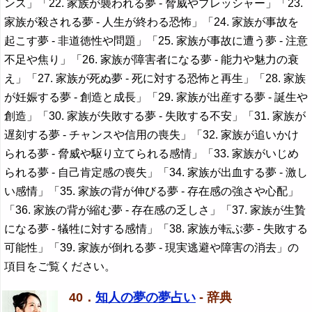
ンス」「22. 家族が襲われる夢 - 脅威やプレッシャー」「23.
家族が殺される夢 - 人生が終わる恐怖」「24. 家族が事故を
起こす夢 - 非道徳性や問題」「25. 家族が事故に遭う夢 - 注意
不足や焦り」「26. 家族が障害者になる夢 - 能力や魅力の衰
え」「27. 家族が死ぬ夢 - 死に対する恐怖と再生」「28. 家族
が妊娠する夢 - 創造と成長」「29. 家族が出産する夢 - 誕生や
創造」「30. 家族が失敗する夢 - 失敗する不安」「31. 家族が
遅刻する夢 - チャンスや信用の喪失」「32. 家族が追いかけ
られる夢 - 脅威や駆り立てられる感情」「33. 家族がいじめ
られる夢 - 自己肯定感の喪失」「34. 家族が出血する夢 - 激し
い感情」「35. 家族の背が伸びる夢 - 存在感の強さや心配」
「36. 家族の背が縮む夢 - 存在感の乏しさ」「37. 家族が生贄
になる夢 - 犠牲に対する感情」「38. 家族が転ぶ夢 - 失敗する
可能性」「39. 家族が倒れる夢 - 現実逃避や障害の消去」の
項目をご覧ください。
40．
知人の夢の夢占い
- 辞典