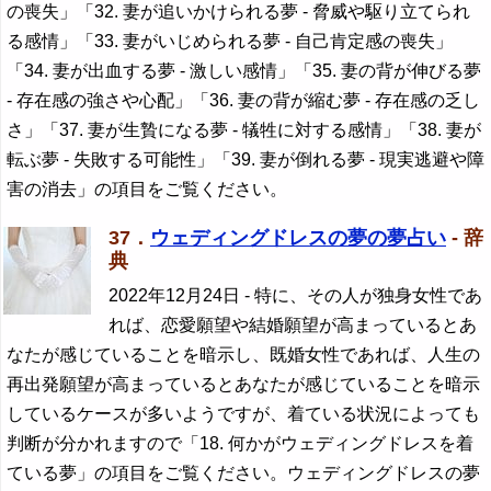
の喪失」「32. 妻が追いかけられる夢 - 脅威や駆り立てられ
る感情」「33. 妻がいじめられる夢 - 自己肯定感の喪失」
「34. 妻が出血する夢 - 激しい感情」「35. 妻の背が伸びる夢
- 存在感の強さや心配」「36. 妻の背が縮む夢 - 存在感の乏し
さ」「37. 妻が生贄になる夢 - 犠牲に対する感情」「38. 妻が
転ぶ夢 - 失敗する可能性」「39. 妻が倒れる夢 - 現実逃避や障
害の消去」の項目をご覧ください。
37．
ウェディングドレスの夢の夢占い
- 辞
典
2022年12月24日
- 特に、その人が独身女性であ
れば、恋愛願望や結婚願望が高まっているとあ
なたが感じていることを暗示し、既婚女性であれば、人生の
再出発願望が高まっているとあなたが感じていることを暗示
しているケースが多いようですが、着ている状況によっても
判断が分かれますので「18. 何かがウェディングドレスを着
ている夢」の項目をご覧ください。ウェディングドレスの夢