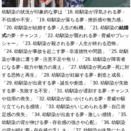
幼馴染の状況が印象的な夢は「18. 幼馴染が浮気される夢 -
不信感や不安」「19. 幼馴染が落ちる夢 - 挫折感や無力感」
「20. 幼馴染が結婚する夢 - 人生の転機」「21. 幼馴染の
結婚
式
の夢 - チャンス」「22. 幼馴染が襲われる夢 - 脅威やプレッ
シャー」「23. 幼馴染が殺される夢 - 人生が終わる恐怖」
「24. 幼馴染が事故を起こす夢 - 非道徳性や問題」「25. 幼馴
染が事故に遭う夢 - 注意不足や焦り」「26. 幼馴染が障害者
になる夢 - 能力や魅力の衰え」「27. 幼馴染が死ぬ夢 - 死に対
する恐怖と再生」「28. 幼馴染が妊娠する夢 - 創造と成長」
「29. 幼馴染が出産する夢 - 誕生や創造」「30. 幼馴染が失敗
する夢 - 失敗する不安」「31. 幼馴染が遅刻する夢 - チャンス
や信用の喪失」「32. 幼馴染が追いかけられる夢 - 脅威や駆
り立てられる感情」「33. 幼馴染がいじめられる夢 - 自己肯
定感の喪失」「34. 幼馴染が出血する夢 - 激しい感情」「35.
幼馴染の背が伸びる夢 - 存在感の強さや心配」「36. 幼馴染
の背が縮む夢 - 存在感の乏しさ」「37. 幼馴染が生贄になる