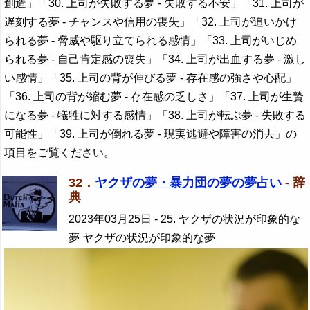
創造」「30. 上司が失敗する夢 - 失敗する不安」「31. 上司が
遅刻する夢 - チャンスや信用の喪失」「32. 上司が追いかけ
られる夢 - 脅威や駆り立てられる感情」「33. 上司がいじめ
られる夢 - 自己肯定感の喪失」「34. 上司が出血する夢 - 激し
い感情」「35. 上司の背が伸びる夢 - 存在感の強さや心配」
「36. 上司の背が縮む夢 - 存在感の乏しさ」「37. 上司が生贄
になる夢 - 犠牲に対する感情」「38. 上司が転ぶ夢 - 失敗する
可能性」「39. 上司が倒れる夢 - 現実逃避や障害の消去」の
項目をご覧ください。
32．
ヤクザの夢・暴力団の夢の夢占い
- 辞
典
2023年03月25日
- 25. ヤクザの状況が印象的な
夢 ヤクザの状況が印象的な夢