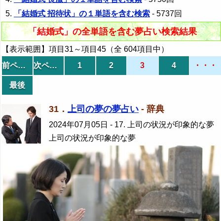
「結婚式 招待状」の１単語を含む検索
- 5737回
「結婚式」の全単語を含む夢占い検索結果
【表示範囲】項目31～項目45（全 604項目中）
前ページ
次ページ
1
2
3
4
・・・
最後
31．
上司の夢の夢占い
- 辞典
2024年07月05日
- 17. 上司の状況が印象的な夢
上司の状況が印象的な夢