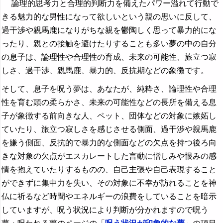
論理的思考力と合理的判断力を備えたパワー溢れて行動で
きる魅力的な男性になって欲しいという親の思いに反して、
過干渉や親馬鹿になりがちな親を鬱陶しく思って暴力的にな
ったり、親との接触を避けたりすることも多い夢の中の自分
の息子は、論理性や合理性の育成、未来の可能性、旅立つ寂
しさ、過干渉、親馬鹿、暴力的、反抗期などの象徴です。
そして、息子を呪う夢は、あなたが、純粋さ、論理性や合理
性を育む頭の柔らかさ、未来の可能性などの長所を備える息
子が象徴する前向きな人、ペット、団体などの対象に嫉妬し
ていたり、旅立つ寂しさを感じさせる側面、過干渉や親馬鹿
を嫌う側面、反抗的で暴力的な側面などの欠点を持つ後ろ向
きな対象の欠点がエスカレートした言動に憎しみや恨みの感
情を抱えていたりするものの、自己主張や自己表現すること
ができずに集中力を失い、その対象に不幸が訪れることを神
仏に祈るなど時間やエネルギーの浪費をしていることを暗示
していますが、呪う状況により判断が分かれますので呪う