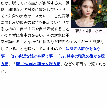
35. 元カノを呪う夢
54. パイロットを呪う夢
71. 目のない人を呪う夢
たが、呪っている誰かが象徴する人、動
乗る夢・乗り物の夢の夢占い
物、組織などの対象に嫉妬していたり、
36. 友達を呪う夢
72. 黒い影を呪う夢
呪う夢・呪われる夢の夢占い
その対象の欠点がエスカレートした言動
・・・
に憎しみや恨みの感情を抱えていたりす
るものの、自己主張や自己表現すること
『は』から始まる夢
夢占い師・ゆめ
ができずに集中力を失い、その対象に不
『ひ』から始まる夢
幸が訪れることを神仏に祈るなど時間やエネルギーの浪費を
『ふ～ほ』の夢
していることを暗示していますので「
1. 身内の誰かを呪う
夢
」「
17. 身近な誰かを呪う夢
」「
37. 特定の職業の誰かを呪
『ま行』の夢
う夢
」「
55. その他の誰かを呪う夢
」などの項目をご覧くださ
『や行』の夢
い。
『ら行』の夢
『わ行』の夢