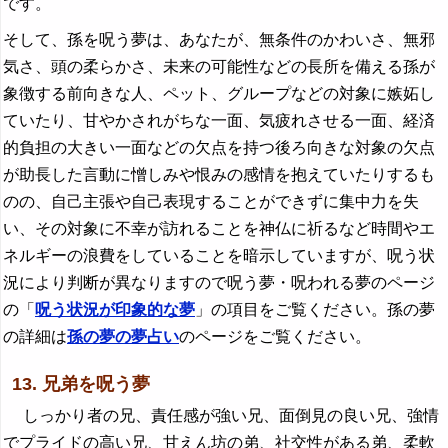
です。
そして、孫を呪う夢は、あなたが、無条件のかわいさ、無邪
気さ、頭の柔らかさ、未来の可能性などの長所を備える孫が
象徴する前向きな人、ペット、グループなどの対象に嫉妬し
ていたり、甘やかされがちな一面、気疲れさせる一面、経済
的負担の大きい一面などの欠点を持つ後ろ向きな対象の欠点
が助長した言動に憎しみや恨みの感情を抱えていたりするも
のの、自己主張や自己表現することができずに集中力を失
い、その対象に不幸が訪れることを神仏に祈るなど時間やエ
ネルギーの浪費をしていることを暗示していますが、呪う状
況により判断が異なりますので呪う夢・呪われる夢のページ
の「
呪う状況が印象的な夢
」の項目をご覧ください。孫の夢
の詳細は
孫の夢の夢占い
のページをご覧ください。
13. 兄弟を呪う夢
しっかり者の兄、責任感が強い兄、面倒見の良い兄、強情
でプライドの高い兄、甘えん坊の弟、社交性がある弟、柔軟