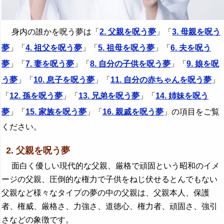
身内の誰かを呪う夢は「
2. 父親を呪う夢
」「
3. 母親を呪う
夢
」「
4. 祖父を呪う夢
」「
5. 祖母を呪う夢
」「
6. 夫を呪う
夢
」「
7. 妻を呪う夢
」「
8. 自分の子供を呪う夢
」「
9. 娘を呪
う夢
」「
10. 息子を呪う夢
」「
11. 自分の赤ちゃんを呪う夢
」
「
12. 孫を呪う夢
」「
13. 兄弟を呪う夢
」「
14. 姉妹を呪う
夢
」「
15. 家族を呪う夢
」「
16. 親戚を呪う夢
」の項目をご覧
ください。
2. 父親を呪う夢
面白く優しい現代的な父親、厳格で頑固という昭和のイメ
ージの父親、圧倒的な権力で子供をねじ伏せるとんでもない
父親など様々なタイプの夢の中の父親は、父親本人、保護
者、権威、厳格さ、力強さ、道徳心、権力者、頑固さ、強引
さなどの象徴です。