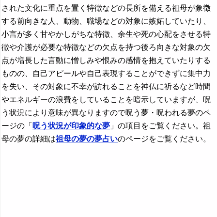
された文化に重点を置く特徴などの長所を備える祖母が象徴
する前向きな人、動物、職場などの対象に嫉妬していたり、
小言が多く甘やかしがちな特徴、余生や死の心配をさせる特
徴や介護が必要な特徴などの欠点を持つ後ろ向きな対象の欠
点が増長した言動に憎しみや恨みの感情を抱えていたりする
ものの、自己アピールや自己表現することができずに集中力
を失い、その対象に不幸が訪れることを神仏に祈るなど時間
やエネルギーの浪費をしていることを暗示していますが、呪
う状況により意味が異なりますので呪う夢・呪われる夢のペ
ージの「
呪う状況が印象的な夢
」の項目をご覧ください。祖
母の夢の詳細は
祖母の夢の夢占い
のページをご覧ください。