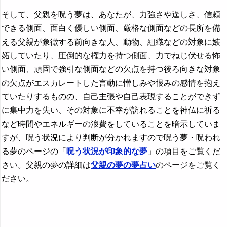
そして、父親を呪う夢は、あなたが、力強さや逞しさ、信頼
できる側面、面白く優しい側面、厳格な側面などの長所を備
える父親が象徴する前向きな人、動物、組織などの対象に嫉
妬していたり、圧倒的な権力を持つ側面、力でねじ伏せる怖
い側面、頑固で強引な側面などの欠点を持つ後ろ向きな対象
の欠点がエスカレートした言動に憎しみや恨みの感情を抱え
ていたりするものの、自己主張や自己表現することができず
に集中力を失い、その対象に不幸が訪れることを神仏に祈る
など時間やエネルギーの浪費をしていることを暗示していま
すが、呪う状況により判断が分かれますので呪う夢・呪われ
る夢のページの「
呪う状況が印象的な夢
」の項目をご覧くだ
さい。父親の夢の詳細は
父親の夢の夢占い
のページをご覧く
ださい。