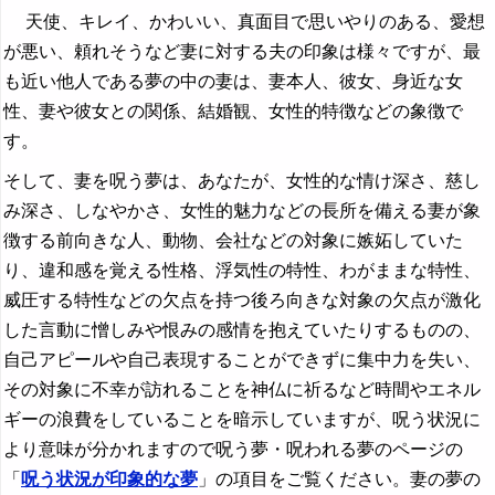
天使、キレイ、かわいい、真面目で思いやりのある、愛想
が悪い、頼れそうなど妻に対する夫の印象は様々ですが、最
も近い他人である夢の中の妻は、妻本人、彼女、身近な女
性、妻や彼女との関係、結婚観、女性的特徴などの象徴で
す。
そして、妻を呪う夢は、あなたが、女性的な情け深さ、慈し
み深さ、しなやかさ、女性的魅力などの長所を備える妻が象
徴する前向きな人、動物、会社などの対象に嫉妬していた
り、違和感を覚える性格、浮気性の特性、わがままな特性、
威圧する特性などの欠点を持つ後ろ向きな対象の欠点が激化
した言動に憎しみや恨みの感情を抱えていたりするものの、
自己アピールや自己表現することができずに集中力を失い、
その対象に不幸が訪れることを神仏に祈るなど時間やエネル
ギーの浪費をしていることを暗示していますが、呪う状況に
より意味が分かれますので呪う夢・呪われる夢のページの
「
呪う状況が印象的な夢
」の項目をご覧ください。妻の夢の