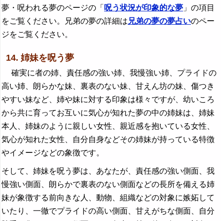
夢・呪われる夢のページの「
呪う状況が印象的な夢
」の項目
をご覧ください。兄弟の夢の詳細は
兄弟の夢の夢占い
のペー
ジをご覧ください。
14. 姉妹を呪う夢
確実に者の姉、責任感の強い姉、我慢強い姉、プライドの
高い姉、朗らかな妹、裏表のない妹、甘えん坊の妹、傷つき
やすい妹など、姉や妹に対する印象は様々ですが、幼いころ
から共に育ってお互いに気心が知れた夢の中の姉妹は、姉妹
本人、姉妹のように親しい女性、親近感を抱いている女性、
気心が知れた女性、自分自身などその姉妹が持っている特徴
やイメージなどの象徴です。
そして、姉妹を呪う夢は、あなたが、責任感の強い側面、我
慢強い側面、朗らかで裏表のない側面などの長所を備える姉
妹が象徴する前向きな人、動物、組織などの対象に嫉妬して
いたり、一徹でプライドの高い側面、甘えがちな側面、自分