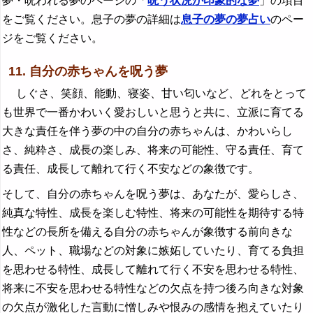
夢・呪われる夢のページの「
呪う状況が印象的な夢
」の項目
をご覧ください。息子の夢の詳細は
息子の夢の夢占い
のペー
ジをご覧ください。
11. 自分の赤ちゃんを呪う夢
しぐさ、笑顔、能動、寝姿、甘い匂いなど、どれをとって
も世界で一番かわいく愛おしいと思うと共に、立派に育てる
大きな責任を伴う夢の中の自分の赤ちゃんは、かわいらし
さ、純粋さ、成長の楽しみ、将来の可能性、守る責任、育て
る責任、成長して離れて行く不安などの象徴です。
そして、自分の赤ちゃんを呪う夢は、あなたが、愛らしさ、
純真な特性、成長を楽しむ特性、将来の可能性を期待する特
性などの長所を備える自分の赤ちゃんが象徴する前向きな
人、ペット、職場などの対象に嫉妬していたり、育てる負担
を思わせる特性、成長して離れて行く不安を思わせる特性、
将来に不安を思わせる特性などの欠点を持つ後ろ向きな対象
の欠点が激化した言動に憎しみや恨みの感情を抱えていたり