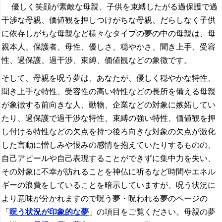
優しく笑顔が素敵な母親、子供を束縛したがる過保護で過
干渉な母親、価値観を押しつけがちな母親、だらしなく子供
に依存しがちな母親など様々なタイプの夢の中の母親は、母
親本人、保護者、母性、優しさ、穏やかさ、聞き上手、受容
性、過保護、過干渉、束縛、価値観などの象徴です。
そして、母親を呪う夢は、あなたが、優しく穏やかな特性、
聞き上手な特性、受容性の高い特性などの長所を備える母親
が象徴する前向きな人、動物、企業などの対象に嫉妬してい
たり、過保護で過干渉な特性、束縛の強い特性、価値観を押
し付ける特性などの欠点を持つ後ろ向きな対象の欠点が激化
した言動に憎しみや恨みの感情を抱えていたりするものの、
自己アピールや自己表現することができずに集中力を失い、
その対象に不幸が訪れることを神仏に祈るなど時間やエネル
ギーの浪費をしていることを暗示していますが、呪う状況に
より意味が分かれますので呪う夢・呪われる夢のページの
「
呪う状況が印象的な夢
」の項目をご覧ください。母親の夢