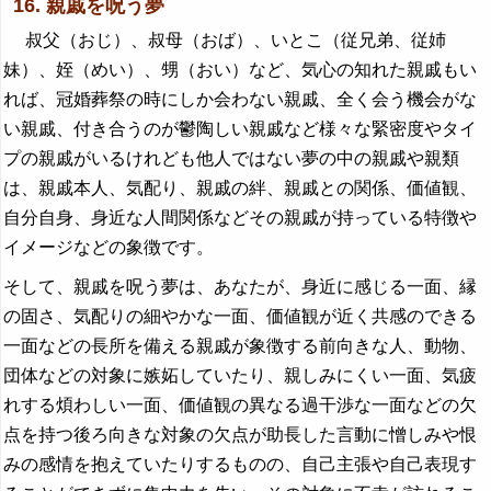
16. 親戚を呪う夢
叔父（おじ）、叔母（おば）、いとこ（従兄弟、従姉
妹）、姪（めい）、甥（おい）など、気心の知れた親戚もい
れば、冠婚葬祭の時にしか会わない親戚、全く会う機会がな
い親戚、付き合うのが鬱陶しい親戚など様々な緊密度やタイ
プの親戚がいるけれども他人ではない夢の中の親戚や親類
は、親戚本人、気配り、親戚の絆、親戚との関係、価値観、
自分自身、身近な人間関係などその親戚が持っている特徴や
イメージなどの象徴です。
そして、親戚を呪う夢は、あなたが、身近に感じる一面、縁
の固さ、気配りの細やかな一面、価値観が近く共感のできる
一面などの長所を備える親戚が象徴する前向きな人、動物、
団体などの対象に嫉妬していたり、親しみにくい一面、気疲
れする煩わしい一面、価値観の異なる過干渉な一面などの欠
点を持つ後ろ向きな対象の欠点が助長した言動に憎しみや恨
みの感情を抱えていたりするものの、自己主張や自己表現す