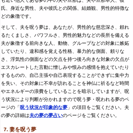
も近い他人である夢の中の夫や旦那は、夫や旦那本人、彼
氏、身近な男性、夫や彼氏との関係、結婚観、男性的特徴な
どの象徴です。
そして、夫を呪う夢は、あなたが、男性的な慈悲深さ、頼れ
るたくましさ、パワフルさ、男性的魅力などの長所を備える
夫が象徴する前向きな人、動物、グループなどの対象に嫉妬
していたり、違和感を覚える性格、暴力的な側面、頼りな
さ、浮気性の側面などの欠点を持つ後ろ向きな対象の欠点が
エスカレートした言動に憎しみや恨みの感情を抱えていたり
するものの、自己主張や自己表現することができずに集中力
を失い、その対象に不幸が訪れることを神仏に祈るなど時間
やエネルギーの浪費をしていることを暗示していますが、呪
う状況により判断が分かれますので呪う夢・呪われる夢のペ
ージの「
呪う状況が印象的な夢
」の項目をご覧ください。夫
の夢の詳細は
夫の夢の夢占い
のページをご覧ください。
7. 妻を呪う夢