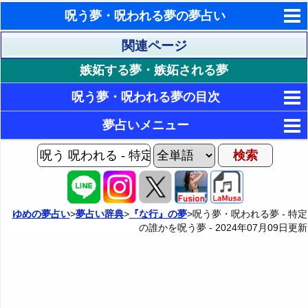
呪う夢・呪われる夢の夢占い
東洋・西洋占星術
関連ページ
嫉妬する夢・嫉妬される夢
ホラリー占星術
呪う夢・呪われる夢の目次
手相占いで未来診断
1. 身内の誰かを呪う夢
夢占いメニュー
タロットカードで無料占い
17. 身近な誰かを呪う夢
2. 父親を呪う夢
AIゆめの夢占いチャット
命名の姓名判断
3. 母親を呪う夢
37. 特定の職業の誰かを呪う夢
18. 同僚を呪う夢
夢の世界
飛星派風水で住宅開運
4. 祖父を呪う夢
19. 先輩を呪う夢
55. その他の誰かを呪う夢
38. 先生を呪う夢
夢占い掲示板
男と女の心理学と心理テスト
ゆめの夢占い
>
夢占い辞典
>
『な行』の夢
>呪う夢・呪われる夢 - 特定
の誰かを呪う夢 -
2024年07月09日
更新
5. 祖母を呪う夢
20. 後輩を呪う夢
39. 医者を呪う夢
1P: 呪う夢・呪われる夢Home
56. 知らない人を呪う夢
カテゴリー別夢占い
6. 夫を呪う夢
21. 幼馴染を呪う夢
40. 看護師や介護士を呪う夢
57. 子供を呪う夢
2P: 特定の誰かに呪われる夢
夢占い辞典
7. 妻を呪う夢
22. 同級生を呪う夢
41. 芸能人を呪う夢
58. 赤ちゃんを呪う夢
3P: 哺乳動物に呪われる夢
『あ・い』の夢
人気の夢占い
8. 自分の子供を呪う夢