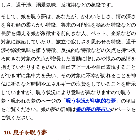
しさ、過干渉、溺愛気味、反抗期などの象徴です。
そして、娘を呪う夢は、あなたが、かわいらしさ、情の深さ
を育む頭の柔らかい特徴、将来の可能性を秘めた特徴などの
長所を備える娘が象徴する前向きな人、ペット、企業などの
対象に嫉妬していたり、旅立つ寂しさを思わせる特徴、過干
渉や溺愛気味を嫌う特徴、反抗的な特徴などの欠点を持つ後
ろ向きな対象の欠点が増長した言動に憎しみや恨みの感情を
抱えていたりするものの、自己アピールや自己表現すること
ができずに集中力を失い、その対象に不幸が訪れることを神
仏に祈るなど時間やエネルギーの浪費をしていることを暗示
していますが、呪う状況により意味が異なりますので呪う
夢・呪われる夢のページの「
呪う状況が印象的な夢
」の項目
をご覧ください。娘の夢の詳細は
娘の夢の夢占い
のページを
ご覧ください。
10. 息子を呪う夢