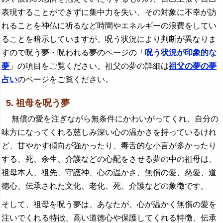
表現することができずに集中力を失い、その対象に不幸が訪
れることを神仏に祈るなど時間やエネルギーの浪費をしてい
ることを暗示していますが、呪う状況により判断が異なりま
すので呪う夢・呪われる夢のページの「
呪う状況が印象的な
夢
」の項目をご覧ください。祖父の夢の詳細は
祖父の夢の夢
占い
のページをご覧ください。
5. 祖母を呪う夢
無償の愛を注ぎながら無条件にかわいがってくれ、自分の
味方になってくれる慈しみ深い心の温かさを持っているけれ
ど、甘やかす傾向が強かったり、毒舌的な小言が多かったり
する、死、余生、介護などの心配をさせる夢の中の祖母は、
祖母本人、祖先、守護神、心の温かさ、無償の愛、慈愛、道
徳心、伝承された文化、老化、死、介護などの象徴です。
そして、祖母を呪う夢は、あなたが、心が温かく無償の愛を
注いでくれる特徴、高い道徳心や保護してくれる特徴、伝承