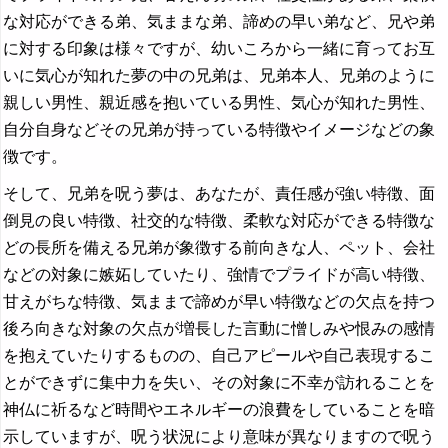
な対応ができる弟、気ままな弟、諦めの早い弟など、兄や弟
に対する印象は様々ですが、幼いころから一緒に育ってお互
いに気心が知れた夢の中の兄弟は、兄弟本人、兄弟のように
親しい男性、親近感を抱いている男性、気心が知れた男性、
自分自身などその兄弟が持っている特徴やイメージなどの象
徴です。
そして、兄弟を呪う夢は、あなたが、責任感が強い特徴、面
倒見の良い特徴、社交的な特徴、柔軟な対応ができる特徴な
どの長所を備える兄弟が象徴する前向きな人、ペット、会社
などの対象に嫉妬していたり、強情でプライドが高い特徴、
甘えがちな特徴、気ままで諦めが早い特徴などの欠点を持つ
後ろ向きな対象の欠点が増長した言動に憎しみや恨みの感情
を抱えていたりするものの、自己アピールや自己表現するこ
とができずに集中力を失い、その対象に不幸が訪れることを
神仏に祈るなど時間やエネルギーの浪費をしていることを暗
示していますが、呪う状況により意味が異なりますので呪う