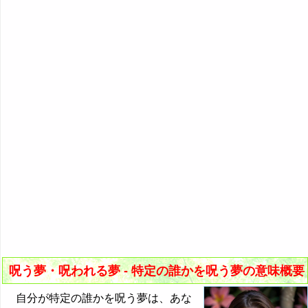
23. 上司を呪う夢
42. 歌手を呪う夢
59. 大人や成人を呪う夢
4P: 鳥・爬虫類・虫に呪われる夢
『う～お』の夢
9. 娘を呪う夢
24. 社長を呪う夢
43. 俳優を呪う夢
60. 若者を呪う夢
5P: 魚や創造物に呪われる夢
『か』から始まる夢
10. 息子を呪う夢
25. 部下を呪う夢
44. アイドルを呪う夢
61. 老人や老婆を呪う夢
『き』から始まる夢
7P: 哺乳動物を呪う夢
11. 自分の赤ちゃんを呪う夢
26. 病人を呪う夢
45. コメディアンを呪う夢
62. 男性を呪う夢
『く・け』の夢
8P: 鳥・爬虫類・虫を呪う夢
12. 孫を呪う夢
27. 知人を呪う夢
46. アナウンサーを呪う夢
63. 女性を呪う夢
『こ』から始まる夢
9P: 魚や創造物を呪う夢
13. 兄弟を呪う夢
28. 彼氏を呪う夢
47. 警察官を呪う夢
64. 有名人を呪う夢
『さ』から始まる夢
14. 姉妹を呪う夢
29. 彼女を呪う夢
48. ピエロを呪う夢
65. 外国人を呪う夢
『し』から始まる夢
15. 家族を呪う夢
30. 好きな人を呪う夢
49. ヤクザを呪う夢・暴力団員を呪う夢
66. 透明人間を呪う夢
『す～そ』の夢
16. 親戚を呪う夢
31. 好きだった人を呪う夢
50. 強盗を呪う夢
67. 銃を持った人を呪う夢
『た・ち』の夢
32. 初恋の人を呪う夢
51. 駅員を呪う夢
68. ナイフを持った人を呪う夢
『つ～と』の夢
33. 片思いの人を呪う夢
52. 船乗りを呪う夢
69. ストーカーを呪う夢
『な行』の夢
呪う夢・呪われる夢 - 特定の誰かを呪う夢の意味概要
34. 元彼を呪う夢
53. 船長を呪う夢
70. 殺人鬼を呪う夢
・・・
自分が特定の誰かを呪う夢は、あな