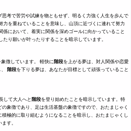
ブ思考で苦労や試練を物ともせず、明るく力強く人生を歩んで
と努力を重ねていることを意味し、山頂に近づくに連れて努力
関係において、着実に関係を深めゴールに向かっていること
したり願いが叶ったりすることを暗示しています。
象徴しています。 軽快に
階段
を上がる夢は、対人関係や恋愛
し、
階段
を下りる夢は、あなたが目標として頑張っていること
長して大人へと
階段
を登り始めたことを暗示しています。特
どの象徴であり、足は生活基盤の象徴ですので、おたまじゃく
に積極的に取り組むようになることを暗示し、おたまじゃくし
います。