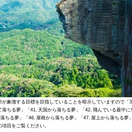
が象徴する目標を目指していることを暗示していますので「38.
落ちる夢」「41. 天国から落ちる夢」「42. 飛んでいる最中に空
ら落ちる夢」「46. 屋根から落ちる夢」「47. 屋上から落ちる夢」
の項目をご覧ください。