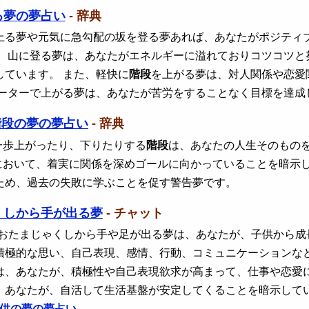
る夢の夢占い
- 辞典
上る夢や元気に急勾配の坂を登る夢あれば、あなたがポジティ
、 山に登る夢は、あなたがエネルギーに溢れておりコツコツ
しています。 また、軽快に
階段
を上がる夢は、対人関係や恋愛
ベーターで上がる夢は、あなたが苦労をすることなく目標を達成
階段の夢の夢占い
- 辞典
一歩上がったり、下りたりする
階段
は、あなたの人生そのものを
において、着実に関係を深めゴールに向かっていることを暗示
ため、過去の失敗に学ぶことを促す警告夢です。
くしから手が出る夢
- チャット
 おたまじゃくしから手や足が出る夢は、あなたが、子供から成
積極的な思い、自己表現、感情、行動、コミュニケーションな
は、あなたが、積極性や自己表現欲求が高まって、仕事や恋愛
、あなたが、自活して生活基盤が安定してくることを暗示して
供の夢の夢占い