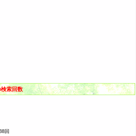
の検索回数
938回