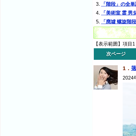
「階段」の全単
「美術室 霊 男
「廃墟 螺旋階
【表示範囲】項目1～
次ページ
1．
2024