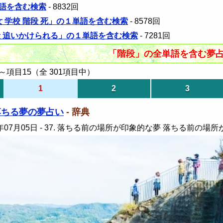
語を含む検索
- 8832回
女 学校 階段 死」の１単語を含む検索
- 8578回
段 追いかけられる」の１単語を含む検索
- 7281回
「階段」の全単語を含む夢
項目15（全 301項目中）
1
2
3
落ちる夢の夢占い
- 辞典
年07月05日
- 37. 落ちる前の場所が印象的な夢 落ちる前の場