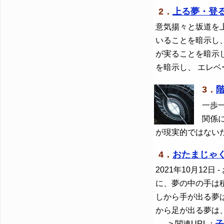
2．
上る夢・登
意気揚々と坂道を
いることを暗示し
が実ることを暗示
を暗示し、 エレ
3．
一歩
関係
が現実的ではない
4．
おたまじゃ
2021年10月12日
-
に、夢の中の手は
しから手が出る夢
から足が出る夢は
--> 関連URL：
子