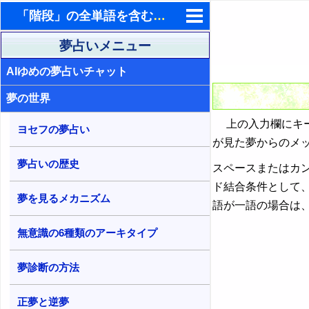
「階段」の全単語を含む夢占い検索結果
東洋・西洋占星術
夢占いメニュー
AIゆめの夢占いチャット
ホラリー占星術
夢の世界
手相占いで未来診断
上の入力欄にキー
タロットカードで無料占い
ヨセフの夢占い
が見た夢からのメ
命名の姓名判断
夢占いの歴史
スペースまたはカ
飛星派風水で住宅開運
ド結合条件として
夢を見るメカニズム
語が一語の場合は
男と女の心理学と心理テスト
無意識の6種類のアーキタイプ
夢診断の方法
正夢と逆夢