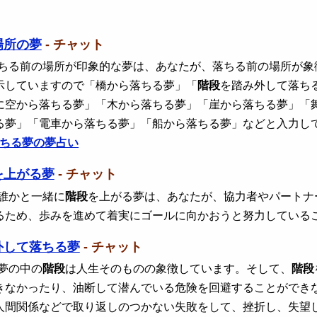
場所の夢
- チャット
 ちる前の場所が印象的な夢は、あなたが、落ちる前の場所が
示していますので「橋から落ちる夢」「
階段
を踏み外して落ち
に空から落ちる夢」「木から落ちる夢」「崖から落ちる夢」「
る夢」「電車から落ちる夢」「船から落ちる夢」などと入力し
ちる夢の夢占い
を上がる夢
- チャット
 誰かと一緒に
階段
を上がる夢は、あなたが、協力者やパートナ
るため、歩みを進めて着実にゴールに向かおうと努力している
外して落ちる夢
- チャット
 夢の中の
階段
は人生そのものの象徴しています。そして、
階段
きなかったり、油断して潜んでいる危険を回避することができ
人間関係などで取り返しのつかない失敗をして、挫折し、失望