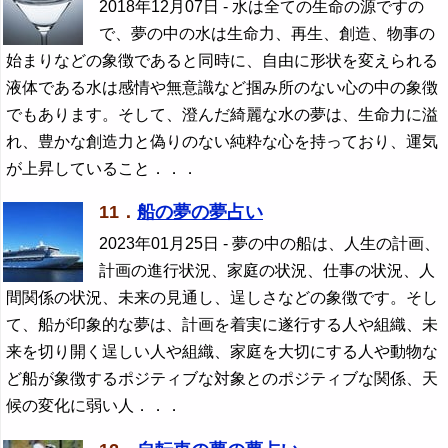
2018年12月07日
- 水は全ての生命の源ですの
で、夢の中の水は生命力、再生、創造、物事の
始まりなどの象徴であると同時に、自由に形状を変えられる
液体である水は感情や無意識など掴み所のない心の中の象徴
でもあります。そして、澄んだ綺麗な水の夢は、生命力に溢
れ、豊かな創造力と偽りのない純粋な心を持っており、運気
が上昇していること．．．
11．
船の夢の夢占い
2023年01月25日
- 夢の中の船は、人生の計画、
計画の進行状況、家庭の状況、仕事の状況、人
間関係の状況、未来の見通し、逞しさなどの象徴です。そし
て、船が印象的な夢は、計画を着実に遂行する人や組織、未
来を切り開く逞しい人や組織、家庭を大切にする人や動物な
ど船が象徴するポジティブな対象とのポジティブな関係、天
候の変化に弱い人．．．