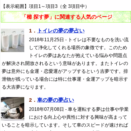
【表示範囲】項目1～項目3（全 3項目中）
「櫛 探す夢」に関連する人気のページ
1．
トイレの夢の夢占い
2018年11月25日
- トイレは不要なものを洗い流
して浄化してくれる場所の象徴です。このため
トイレの夢はあなたが抱えている悩みや問題点
が解決され開放されるという意味があります。またトイレの
夢は意外にも金運・恋愛運がアップするという吉夢です。排
泄物が残っている場合には特に仕事運・金運アップを暗示す
る大吉夢になります。
2．
車の夢の夢占い
2018年07月08日
- 車を運転する夢は仕事や学業
における向上心や異性に対する興味が高まって
いることを暗示しています。そして車のスピードが速ければ