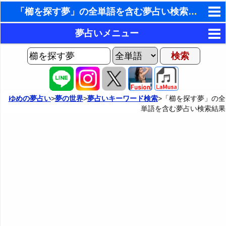
「櫛を探す夢」の全単語を含む夢占い検索結果
東洋・西洋占星術
夢占いメニュー
ホラリー占星術
AIゆめの夢占いチャット
夢の世界
手相占いで未来診断
ヨセフの夢占い
夢占い掲示板
タロットカードで無料占い
ゆめの夢占い
>
夢の世界
>
夢占いキーワード検索
>「櫛を探す夢」の全
単語を含む夢占い検索結果
夢占いの歴史
カテゴリー別夢占い
命名の姓名判断
夢を見るメカニズム
夢占い辞典
飛星派風水で住宅開運
無意識の6種類のアーキタイプ
人気の夢占い
男と女の心理学と心理テスト
夢診断の方法
正夢と逆夢
予知夢とデジャヴ