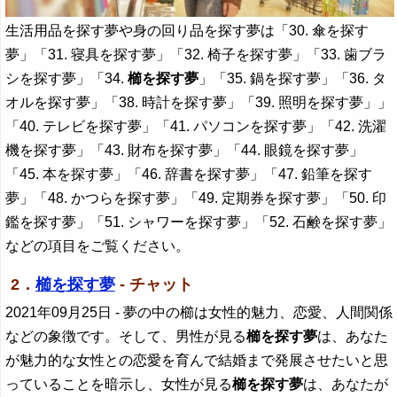
生活用品を探す夢や身の回り品を探す夢は「30. 傘を探す
夢」「31. 寝具を探す夢」「32. 椅子を探す夢」「33. 歯ブラ
シを探す夢」「34.
櫛を探す夢
」「35. 鍋を探す夢」「36. タ
オルを探す夢」「38. 時計を探す夢」「39. 照明を探す夢」」
「40. テレビを探す夢」「41. パソコンを探す夢」「42. 洗濯
機を探す夢」「43. 財布を探す夢」「44. 眼鏡を探す夢」
「45. 本を探す夢」「46. 辞書を探す夢」「47. 鉛筆を探す
夢」「48. かつらを探す夢」「49. 定期券を探す夢」「50. 印
鑑を探す夢」「51. シャワーを探す夢」「52. 石鹸を探す夢」
などの項目をご覧ください。
2．
櫛を探す夢
- チャット
2021年09月25日
- 夢の中の櫛は女性的魅力、恋愛、人間関係
などの象徴です。そして、男性が見る
櫛を探す夢
は、あなた
が魅力的な女性との恋愛を育んで結婚まで発展させたいと思
っていることを暗示し、女性が見る
櫛を探す夢
は、あなたが