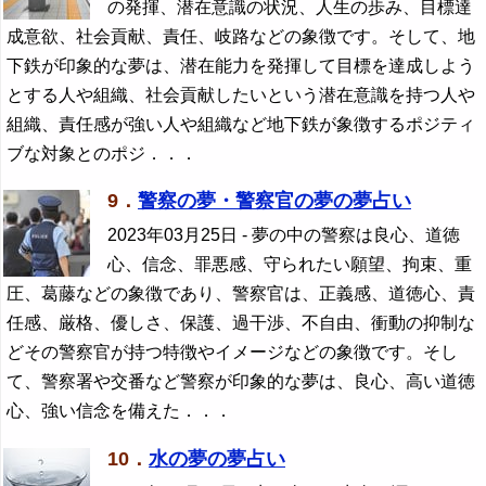
の発揮、潜在意識の状況、人生の歩み、目標達
成意欲、社会貢献、責任、岐路などの象徴です。そして、地
下鉄が印象的な夢は、潜在能力を発揮して目標を達成しよう
とする人や組織、社会貢献したいという潜在意識を持つ人や
組織、責任感が強い人や組織など地下鉄が象徴するポジティ
ブな対象とのポジ．．．
9．
警察の夢・警察官の夢の夢占い
2023年03月25日
- 夢の中の警察は良心、道徳
心、信念、罪悪感、守られたい願望、拘束、重
圧、葛藤などの象徴であり、警察官は、正義感、道徳心、責
任感、厳格、優しさ、保護、過干渉、不自由、衝動の抑制な
どその警察官が持つ特徴やイメージなどの象徴です。そし
て、警察署や交番など警察が印象的な夢は、良心、高い道徳
心、強い信念を備えた．．．
10．
水の夢の夢占い