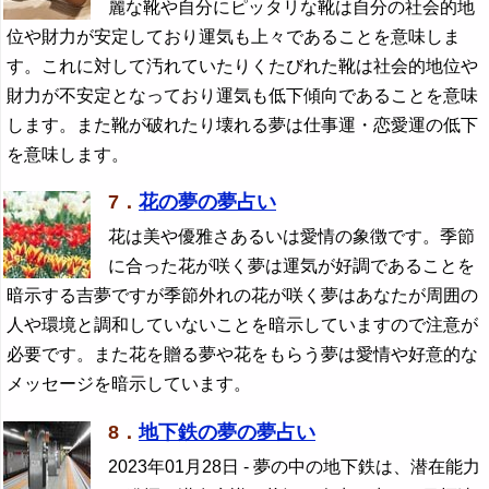
麗な靴や自分にピッタリな靴は自分の社会的地
位や財力が安定しており運気も上々であることを意味しま
す。これに対して汚れていたりくたびれた靴は社会的地位や
財力が不安定となっており運気も低下傾向であることを意味
します。また靴が破れたり壊れる夢は仕事運・恋愛運の低下
を意味します。
7．
花の夢の夢占い
花は美や優雅さあるいは愛情の象徴です。季節
に合った花が咲く夢は運気が好調であることを
暗示する吉夢ですが季節外れの花が咲く夢はあなたが周囲の
人や環境と調和していないことを暗示していますので注意が
必要です。また花を贈る夢や花をもらう夢は愛情や好意的な
メッセージを暗示しています。
8．
地下鉄の夢の夢占い
2023年01月28日
- 夢の中の地下鉄は、潜在能力