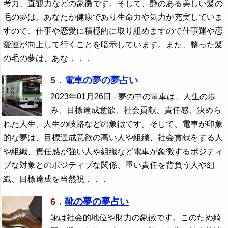
考力、直観力などの象徴です。そして、艶のある美しい髪の
毛の夢は、あなたが健康であり生命力や気力が充実していま
すので、仕事や恋愛に積極的に取り組めますので仕事運や恋
愛運が向上して行くことを暗示しています。また、整った髪
の毛の夢は、あな．．．
5．
電車の夢の夢占い
2023年01月26日
- 夢の中の電車は、人生の歩
み、目標達成意欲、社会貢献、責任感、決めら
れた人生、人生の岐路などの象徴です。そして、電車が印象
的な夢は、目標達成意欲の高い人や組織、社会貢献をする人
や組織、責任感が強い人や組織など電車が象徴するポジティ
ブな対象とのポジティブな関係、重い責任を背負う人や組
織、目標達成を当然視．．．
6．
靴の夢の夢占い
靴は社会的地位や財力の象徴です。このため綺