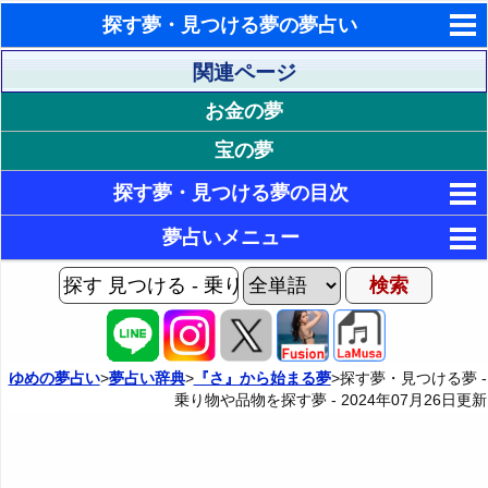
探す夢・見つける夢の夢占い
東洋・西洋占星術
関連ページ
お金の夢
ホラリー占星術
宝の夢
手相占いで未来診断
探す夢・見つける夢の目次
タロットカードで無料占い
1. 乗り物を探す夢
夢占いメニュー
命名の姓名判断
8. 衣服や装飾品を探す夢
2. 車を探す夢
AIゆめの夢占いチャット
飛星派風水で住宅開運
3. 自転車を探す夢
29. 生活用品や身の回り品を探す夢
9. ズボンを探す夢
夢の世界
男と女の心理学と心理テスト
4. 駅のホームで電車を探す夢
10. スカートを探す夢
53. その他の何かを探す夢
30. 傘を探す夢
夢占い掲示板
ゆめの夢占い
>
夢占い辞典
>
『さ』から始まる夢
>探す夢・見つける夢 -
乗り物や品物を探す夢 -
2024年07月26日
更新
5. 駅のホームで実家に帰る電車を探す夢
11. ネクタイを探す夢
31. 寝具を探す夢
1P: 探す夢・見つける夢Home
54. 鍵を探す夢
カテゴリー別夢占い
6. エスカレーターを探す夢
12. 制服を探す夢
32. 椅子を探す夢
55. マイクを探す夢
3P: 動物や創造物を探す夢
夢占い辞典
7. エレベーターを探す夢
13. 下着を探す夢
33. 歯ブラシを探す夢