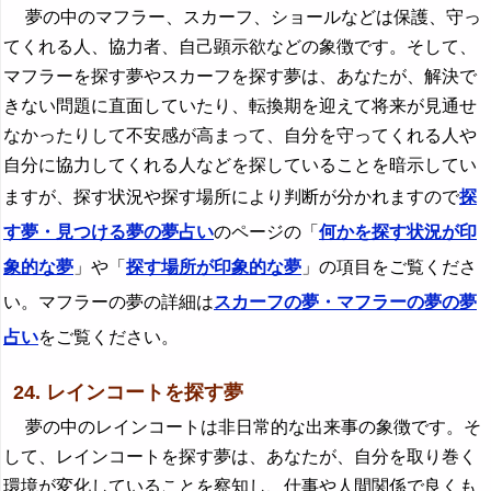
夢の中のマフラー、スカーフ、ショールなどは保護、守っ
てくれる人、協力者、自己顕示欲などの象徴です。そして、
マフラーを探す夢やスカーフを探す夢は、あなたが、解決で
きない問題に直面していたり、転換期を迎えて将来が見通せ
なかったりして不安感が高まって、自分を守ってくれる人や
自分に協力してくれる人などを探していることを暗示してい
ますが、探す状況や探す場所により判断が分かれますので
探
す夢・見つける夢の夢占い
のページの「
何かを探す状況が印
象的な夢
」や「
探す場所が印象的な夢
」の項目をご覧くださ
い。マフラーの夢の詳細は
スカーフの夢・マフラーの夢の夢
占い
をご覧ください。
24. レインコートを探す夢
夢の中のレインコートは非日常的な出来事の象徴です。そ
して、レインコートを探す夢は、あなたが、自分を取り巻く
環境が変化していることを察知し、仕事や人間関係で良くも