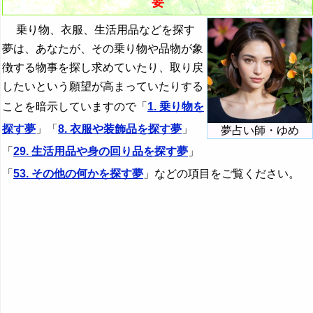
要
25. ウェディングドレスを探す夢
45. 本を探す夢
魚の夢の夢占い
68. 忘れ物を探す夢
乗り物、衣服、生活用品などを探す
26. アクセサリーを探す夢
詐欺の夢・騙す夢の夢占い
46. 辞書を探す夢
69. 自分の名刺を探す夢
夢は、あなたが、その乗り物や品物が象
鷺の夢の夢占い
27. ダイヤモンドを探す夢
47. 鉛筆を探す夢
70. 出口を探す夢
徴する物事を探し求めていたり、取り戻
サクランボ→果物の夢の夢占い
28. 宝石を探す夢
48. かつらを探す夢
71. 除霊方法を探す夢
したいという願望が高まっていたりする
ことを暗示していますので「
1. 乗り物を
鮭の夢の夢占い
49. 定期券を探す夢
72. 切符を探す夢
探す夢
」「
8. 衣服や装飾品を探す夢
」
夢占い師・ゆめ
酒の夢・アルコールの夢の夢占い
50. 印鑑を探す夢
73. 祝儀袋を探す夢
「
29. 生活用品や身の回り品を探す夢
」
・・・
51. シャワーを探す夢
「
53. その他の何かを探す夢
」などの項目をご覧ください。
『し』から始まる夢
52. 石鹸を探す夢
『す～そ』の夢
『た・ち』の夢
『つ～と』の夢
『な行』の夢