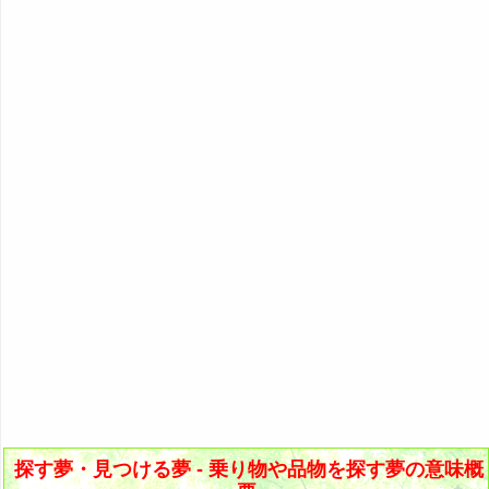
56. 窓を探す夢
『あ・い』の夢
人気の夢占い
14. 水着を探す夢
34. 櫛を探す夢
57. 雑誌を探す夢
『う～お』の夢
15. セクシーな水着を探す夢・派手な下着を探す夢
35. 鍋を探す夢
58. 集合写真の中から自分を探す夢
『か』から始まる夢
16. 靴を探す夢
36. タオルを探す夢
59. 宝くじを探す夢
『き』から始まる夢
17. スニーカーを探す夢
37. バスタオルを探す夢
60. 宝物を探す夢
『く・け』の夢
18. スリッパを探す夢
38. 時計を探す夢
61. 泉を探す夢
『こ』から始まる夢
19. ブーツを探す夢
39. 照明を探す夢
62. オアシスを探す夢
『さ』から始まる夢
20. ハイヒールを探す夢
40. テレビを探す夢
63. 勿忘草を探す夢
・・・
21. 靴下を探す夢
41. パソコンを探す夢
64. 地球を探す夢
裁判の夢・裁判所の夢の夢占い
22. 帽子を探す夢
42. 洗濯機を探す夢
65. 新月を探す夢
サイの夢の夢占い
23. マフラーを探す夢
43. 財布を探す夢
66. 抜け道を探す夢
財布の夢の夢占い
24. レインコートを探す夢
44. 眼鏡を探す夢
67. 誰かが書いたメモを探す夢
探す夢・見つける夢の夢占い
探す夢・見つける夢 - 乗り物や品物を探す夢の意味概