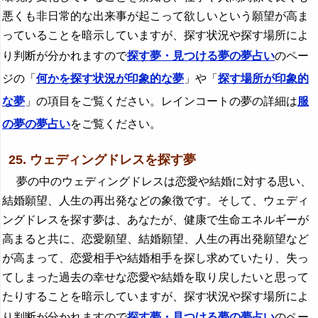
悪くも非日常的な出来事が起こって欲しいという願望が高ま
っていることを暗示していますが、探す状況や探す場所によ
り判断が分かれますので
探す夢・見つける夢の夢占い
のペー
ジの「
何かを探す状況が印象的な夢
」や「
探す場所が印象的
な夢
」の項目をご覧ください。レインコートの夢の詳細は
服
の夢の夢占い
をご覧ください。
25. ウェディングドレスを探す夢
夢の中のウェディングドレスは恋愛や結婚に対する思い、
結婚願望、人生の再出発などの象徴です。そして、ウェディ
ングドレスを探す夢は、あなたが、健康で生命エネルギーが
高まると共に、恋愛願望、結婚願望、人生の再出発願望など
が高まって、恋愛相手や結婚相手を探し求めていたり、失っ
てしまった過去の幸せな恋愛や結婚を取り戻したいと思って
たりすることを暗示していますが、探す状況や探す場所によ
り判断が分かれますので
探す夢・見つける夢の夢占い
のペー