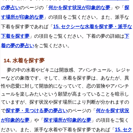
の夢占い
のページの「
何かを探す状況が印象的な夢
」や「
探
す場所が印象的な夢
」の項目をご覧ください。また、派手な
下着を探す夢であれば「
15. セクシーな水着を探す夢・派手な
下着を探す夢
」の項目をご覧ください。下着の夢の詳細は
下
着の夢の夢占い
をご覧ください。
14. 水着を探す夢
夢の中の水着やビキニは開放感、アバンチュール、レジャ
ーなどの象徴です。そして、水着を探す夢は、あなたが、異
性や恋愛に対して開放的になっていて、恋の冒険やアバンチ
ュールを楽しみたいという願望が高まっていることを暗示し
ていますが、探す状況や探す場所により判断が分かれますの
で
探す夢・見つける夢の夢占い
のページの「
何かを探す状況
が印象的な夢
」や「
探す場所が印象的な夢
」の項目をご覧く
ださい。また、派手な水着や下着を探す夢であれば「
15. セク