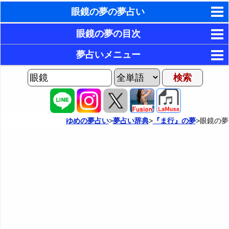
眼鏡の夢の夢占い
東洋・西洋占星術
眼鏡の夢の目次
ホラリー占星術
1．眼鏡をかける夢・コンタクトレンズをつける夢
夢占いメニュー
2．眼鏡やコンタクトレンズを買う夢・眼鏡やコンタク
手相占いで未来診断
AIゆめの夢占いチャット
トレンズを貰う夢
夢の世界
タロットカードで無料占い
3．合わない眼鏡をかける夢・合わないコンタクトレン
夢占い掲示板
命名の姓名判断
ズをつける夢
ゆめの夢占い
>
夢占い辞典
>
『ま行』の夢
>眼鏡の夢
カテゴリー別夢占い
4．サングラスをかける夢
飛星派風水で住宅開運
夢占い辞典
5．サングラスをかけた人が現れる夢
男と女の心理学と心理テスト
『あ・い』の夢
人気の夢占い
6．老眼鏡をかける夢
『う～お』の夢
7．虫眼鏡で物を見る夢
『か』から始まる夢
8．眼鏡が壊れる夢・眼鏡を失くす夢