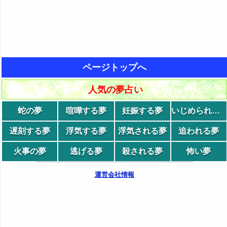
ページトップへ
人気の夢占い
蛇の夢
喧嘩する夢
妊娠する夢
いじめられる夢
遅刻する夢
浮気する夢
浮気される夢
追われる夢
火事の夢
逃げる夢
殺される夢
怖い夢
運営会社情報