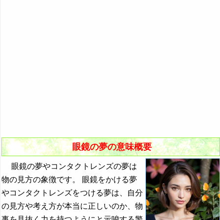
『き』から始まる夢
9．メガネ店へ行く夢
『く・け』の夢
10．眼鏡が印象的に現れる夢
『こ』から始まる夢
11．他人の眼鏡をかけている夢
『さ』から始まる夢
『し』から始まる夢
『す～そ』の夢
『た・ち』の夢
『つ～と』の夢
眼鏡の夢の意味概要
『な行』の夢
眼鏡の夢やコンタクトレンズの夢は
『は』から始まる夢
物の見方の象徴です。 眼鏡をかける夢
『ひ』から始まる夢
やコンタクトレンズをつける夢は、自分
の見方や考え方が本当に正しいのか、物
『ふ～ほ』の夢
事を見抜く力を持つようにと示唆する警