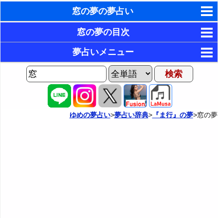
窓の夢の夢占い
東洋・西洋占星術
窓の夢の目次
ホラリー占星術
1．大きな窓の夢
夢占いメニュー
2．小さな窓の夢
手相占いで未来診断
AIゆめの夢占いチャット
3．窓の無い部屋の夢
夢の世界
タロットカードで無料占い
4．大きく開け放たれた窓の夢
夢占い掲示板
命名の姓名判断
ゆめの夢占い
>
夢占い辞典
>
『ま行』の夢
>窓の夢
5．閉じた窓の夢
カテゴリー別夢占い
飛星派風水で住宅開運
6．カーテンが閉まった窓の夢・ブラインドが下りた窓
夢占い辞典
男と女の心理学と心理テスト
の夢
『あ・い』の夢
人気の夢占い
7．窓から光が差し込む夢
『う～お』の夢
8．壊れた窓の夢・ガラスが割れた窓の夢
『か』から始まる夢
9．窓に灯りが見える夢・窓から外の灯りが見える夢