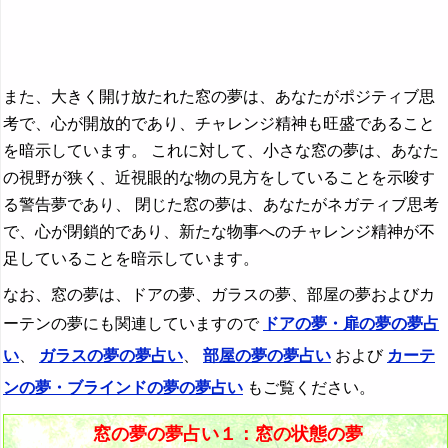
まな板の夢→料理の夢
マナティーの夢・ジュゴンの夢の夢占い
マニキュアの夢→爪の夢
また、大きく開け放たれた窓の夢は、あなたがポジティブ思
考で、心が開放的であり、チャレンジ精神も旺盛であること
麻痺の夢→金縛り・麻痺の夢
を暗示しています。 これに対して、小さな窓の夢は、あなた
魔法の夢の夢占い
の視野が狭く、近視眼的な物の見方をしていることを示唆す
・・・
る警告夢であり、 閉じた窓の夢は、あなたがネガティブ思考
で、心が閉鎖的であり、新たな物事へのチャレンジ精神が不
『や行』の夢
足していることを暗示しています。
『ら行』の夢
なお、窓の夢は、ドアの夢、ガラスの夢、部屋の夢およびカ
『わ行』の夢
ーテンの夢にも関連していますので
ドアの夢・扉の夢の夢占
い
、
ガラスの夢の夢占い
、
部屋の夢の夢占い
および
カーテ
ンの夢・ブラインドの夢の夢占い
もご覧ください。
窓の夢の夢占い１：窓の状態の夢