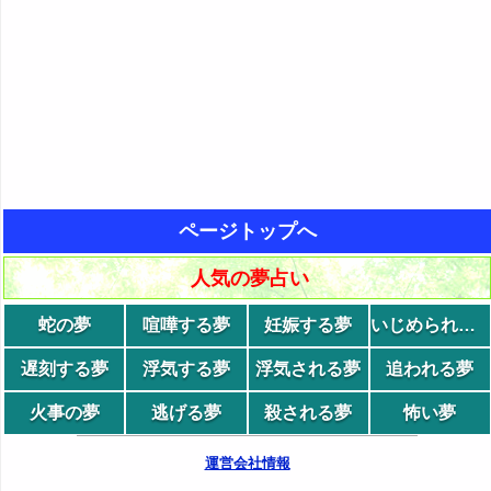
ページトップへ
人気の夢占い
蛇の夢
喧嘩する夢
妊娠する夢
いじめられる夢
遅刻する夢
浮気する夢
浮気される夢
追われる夢
火事の夢
逃げる夢
殺される夢
怖い夢
運営会社情報