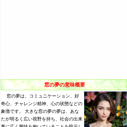
『き』から始まる夢
10．美しいステンドグラスの窓の夢
『く・け』の夢
11．窓を開ける夢
『こ』から始まる夢
12．窓を探す夢
『さ』から始まる夢
13．窓から建物の中に入る夢・窓から外に出る夢
『し』から始まる夢
14．窓から泥棒が入り込む夢（女性の夢）
『す～そ』の夢
15．窓から部屋や寝室を覗く夢
『た・ち』の夢
16．窓から部屋や寝室を覗かれる夢
『つ～と』の夢
窓の夢の意味概要
『な行』の夢
窓の夢は、コミュニケーション、好
『は』から始まる夢
奇心、チャレンジ精神、心の状態などの
『ひ』から始まる夢
象徴です。 大きな窓の夢の夢は、あな
たが明るく広い視野を持ち、社会の出来
『ふ～ほ』の夢
事に広く興味を抱いていることを暗示し