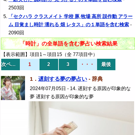
2503回
「セクハラ クラスメイト 学校 豚 牧場 高所 誤作動 アラー
ム 目覚まし時計 濡れる 畑 レタス」の１単語を含む検索
-
2090回
「時計」の全単語を含む夢占い検索結果
【表示範囲】項目1～項目15（全 77項目中）
次ページ
1
2
3
・・・
最後
1．
遅刻する夢の夢占い
- 辞典
2024年07月05日
- 14. 遅刻する原因が印象的な
夢 遅刻する原因が印象的な夢