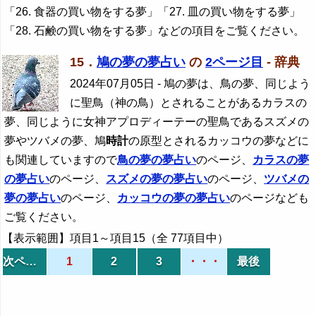
「26. 食器の買い物をする夢」「27. 皿の買い物をする夢」
「28. 石鹸の買い物をする夢」などの項目をご覧ください。
15．
鳩の夢の夢占い
の
2ページ目
- 辞典
2024年07月05日
- 鳩の夢は、鳥の夢、同じよう
に聖鳥（神の鳥）とされることがあるカラスの
夢、同じように女神アプロディーテーの聖鳥であるスズメの
夢やツバメの夢、鳩
時計
の原型とされるカッコウの夢などに
も関連していますので
鳥の夢の夢占い
のページ、
カラスの夢
の夢占い
のページ、
スズメの夢の夢占い
のページ、
ツバメの
夢の夢占い
のページ、
カッコウの夢の夢占い
のページなども
ご覧ください。
【表示範囲】項目1～項目15（全 77項目中）
次ページ
1
2
3
・・・
最後