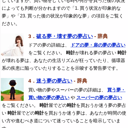
していますが、買い物をしている時や何かを買った後の状況
によっても判断が分かれますので「1. 買う状況が印象的な
夢」や「23. 買った後の状況が印象的な夢」の項目をご覧く
ださい。
3．
破る夢・壊す夢の夢占い
- 辞典
ドアの夢の詳細は、
ドアの夢・扉の夢の夢占い
をご覧ください。
時計
が壊れる夢の夢占い
時計
が壊れる夢は、あなたの生活リズムが狂っていたり、循環器
系の疾患に陥っていたりすることを示唆する警告夢です。
4．
迷う夢の夢占い
- 辞典
買い物の夢やスーパーの夢の詳細は、
買う夢・
買い物の夢の夢占い
や
スーパーの夢の夢占い
をご覧ください。
時計
屋でどの
時計
を買おうか迷う夢の夢占
い
時計
屋でどの
時計
を買おうか迷う夢は、あなたが時間の使
い方や進むべき道について迷っていることを暗示していま