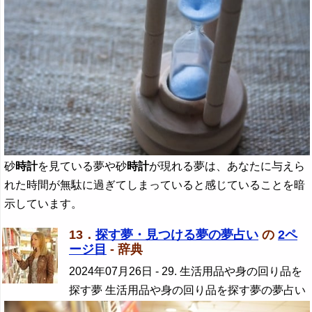
砂
時計
を見ている夢や砂
時計
が現れる夢は、あなたに与えら
れた時間が無駄に過ぎてしまっていると感じていることを暗
示しています。
13．
探す夢・見つける夢の夢占い
の
2ペ
ージ目
- 辞典
2024年07月26日
- 29. 生活用品や身の回り品を
探す夢 生活用品や身の回り品を探す夢の夢占い