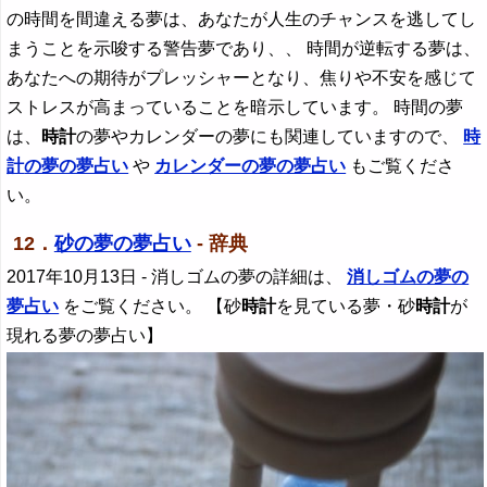
の時間を間違える夢は、あなたが人生のチャンスを逃してし
まうことを示唆する警告夢であり、、 時間が逆転する夢は、
あなたへの期待がプレッシャーとなり、焦りや不安を感じて
ストレスが高まっていることを暗示しています。 時間の夢
は、
時計
の夢やカレンダーの夢にも関連していますので、
時
計
の夢の夢占い
や
カレンダーの夢の夢占い
もご覧くださ
い。
12．
砂の夢の夢占い
- 辞典
2017年10月13日
- 消しゴムの夢の詳細は、
消しゴムの夢の
夢占い
をご覧ください。 【砂
時計
を見ている夢・砂
時計
が
現れる夢の夢占い】