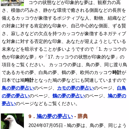
コウの状態などが印象的な夢は、観察力の高
さ、模倣の巧みさ、静かな環境で癒される側面などの長所を
備えるカッコウが象徴するポジティブな人、動物、組織など
の対象に対する肯定的な印象や、自己中心的な側面、ずる賢
さ、寂しさなどの欠点を持つカッコウが象徴するネガティブ
な対象に対する否定的な印象、あなたが迎えようとしている
未来などを暗示することが多いようですので「1. カッコウの
色が印象的な夢」や「17. カッコウの状態が印象的な夢」の
項目をご覧ください。 カッコウの夢は、鳥の夢、同じ渡り鳥
であるカモの夢、白鳥の夢、鶴の夢、欧州のカッコウ
時計
が
日本では鳩
時計
となった鳩の夢などにも関連していますので
鳥の夢の夢占い
のページ、
カモの夢の夢占い
のページ、
白鳥
の夢の夢占い
のページ、
鶴の夢の夢占い
のページ、
鳩の夢の
夢占い
のページなどもご覧ください。
9．
鳩の夢の夢占い
- 辞典
2024年07月05日
- 鳩の夢は、鳥の夢、同じよう