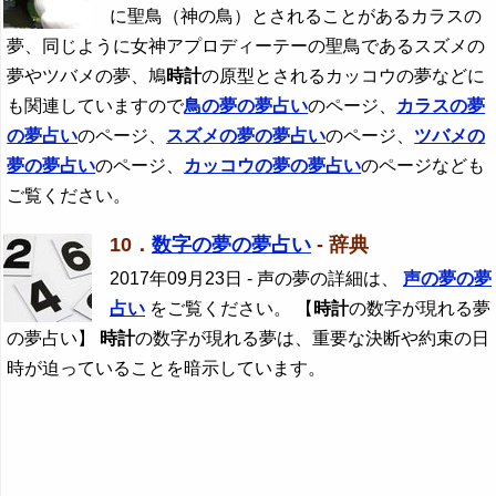
に聖鳥（神の鳥）とされることがあるカラスの
夢、同じように女神アプロディーテーの聖鳥であるスズメの
夢やツバメの夢、鳩
時計
の原型とされるカッコウの夢などに
も関連していますので
鳥の夢の夢占い
のページ、
カラスの夢
の夢占い
のページ、
スズメの夢の夢占い
のページ、
ツバメの
夢の夢占い
のページ、
カッコウの夢の夢占い
のページなども
ご覧ください。
10．
数字の夢の夢占い
- 辞典
2017年09月23日
- 声の夢の詳細は、
声の夢の夢
占い
をご覧ください。 【
時計
の数字が現れる夢
の夢占い】
時計
の数字が現れる夢は、重要な決断や約束の日
時が迫っていることを暗示しています。