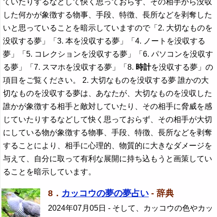
ていたりするなどして快く思っておらず、その相手から没収
した何かが象徴する物事、手段、特徴、長所などを剥奪した
いと思っていることを暗示していますので「2. 大切なものを
没収する夢」「3. 本を没収する夢」「4. ノートを没収する
夢」「5. コレクションを没収する夢」「6. パソコンを没収す
る夢」「7. スマホを没収する夢」「8.
時計
を没収する夢」の
項目をご覧ください。 2. 大切なものを没収する夢 誰かの大
切なものを没収する夢は、あなたが、大切なものを没収した
誰かが象徴する相手と敵対していたり、その相手に脅威を感
じていたりするなどして快く思っておらず、その相手が大切
にしている物が象徴する物事、手段、特徴、長所などを剥奪
することにより、相手に心理的、物質的に大きなダメージを
与えて、自分に取って有利な展開に持ち込もうと画策してい
ることを暗示しています。
8．
カッコウの夢の夢占い
- 辞典
2024年07月05日
- そして、カッコウの色やカッ