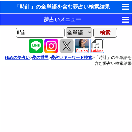
「時計」の全単語を含む夢占い検索結果
東洋・西洋占星術
夢占いメニュー
ホラリー占星術
AIゆめの夢占いチャット
夢の世界
手相占いで未来診断
ヨセフの夢占い
夢占い掲示板
タロットカードで無料占い
ゆめの夢占い
>
夢の世界
>
夢占いキーワード検索
>「時計」の全単語を
含む夢占い検索結果
夢占いの歴史
カテゴリー別夢占い
命名の姓名判断
夢を見るメカニズム
夢占い辞典
飛星派風水で住宅開運
無意識の6種類のアーキタイプ
人気の夢占い
男と女の心理学と心理テスト
夢診断の方法
正夢と逆夢
予知夢とデジャヴ