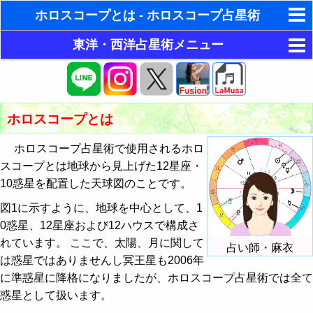
ホロスコープとは - ホロスコープ占星術
東洋・西洋占星術メニュー
ゆめの夢占い
目的別占い
人気の夢占い
ホロスコープ占星術
今月の運勢
ホラリー占星術
ホロスコープとは
今月の運勢
東洋占星術
今週の運勢
手相占いで未来診断
ホロスコープ占星術で使用されるホロ
今週の運勢
パワーストーン
簡単四柱推命（六星占術）で今月の運勢
今日の運勢
タロットカードで無料占い
スコープとは地球から見上げた12星座・
今日の運勢
10惑星を配置した天球図のことです。
占い掲示板
簡単四柱推命（六星占術）で今週の運勢
恋愛運・結婚運アップ
相性占い
命名の姓名判断
図1に示すように、地球を中心として、1
本質診断
運勢メール配信登録
簡単四柱推命（六星占術）で今日の運勢
金運・財運アップ
占い掲示板の使用ルール
恋愛占い
飛星派風水で住宅開運
0惑星、12星座および12ハウスで構成さ
性格診断
占いエンジン
簡単四柱推命（六星占術）で性格診断
仕事運・学問運アップ
占い掲示板の投稿・編集
れています。 ここで、太陽、月に関して
男と女の心理学と心理テスト
占い師・麻衣
は惑星ではありませんし冥王星も2006年
近未来の運勢
簡単四柱推命（六星占術）で今月の相性
健康運・生命力アップ
今日の運勢 - ホロスコープ占星術
に準惑星に降格になりましたが、ホロスコープ占星術では全て
惑星として扱います。
人生の設計図
簡単四柱推命（六星占術）で今日の相性
邪気払い・全体運
相性占い - ホロスコープ占星術