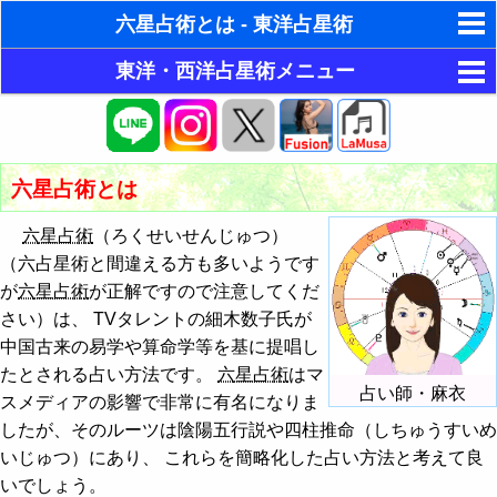
六星占術とは - 東洋占星術
東洋・西洋占星術メニュー
ゆめの夢占い
目的別占い
人気の夢占い
ホロスコープ占星術
今月の運勢
ホラリー占星術
六星占術とは
東洋占星術
今週の運勢
今月の運勢
手相占いで未来診断
六星占術
（ろくせいせんじゅつ）
簡単四柱推命（六星占術）で今月の運勢
パワーストーン
今日の運勢
今週の運勢
タロットカードで無料占い
（六占星術と間違える方も多いようです
簡単四柱推命（六星占術）で今週の運勢
が
六星占術
が正解ですので注意してくだ
占い掲示板
恋愛運・結婚運アップ
相性占い
今日の運勢
命名の姓名判断
さい）は、 TVタレントの細木数子氏が
簡単四柱推命（六星占術）で今日の運勢
運勢メール配信登録
金運・財運アップ
占い掲示板の使用ルール
恋愛占い
本質診断
飛星派風水で住宅開運
中国古来の易学や算命学等を基に提唱し
たとされる占い方法です。
六星占術
はマ
簡単四柱推命（六星占術）で性格診断
占いエンジン
仕事運・学問運アップ
占い掲示板の投稿・編集
性格診断
男と女の心理学と心理テスト
占い師・麻衣
スメディアの影響で非常に有名になりま
簡単四柱推命（六星占術）で今月の相性
健康運・生命力アップ
今日の運勢 - ホロスコープ占星術
したが、そのルーツは陰陽五行説や四柱推命（しちゅうすいめ
近未来の運勢
いじゅつ）にあり、 これらを簡略化した占い方法と考えて良
簡単四柱推命（六星占術）で今日の相性
邪気払い・全体運
相性占い - ホロスコープ占星術
人生の設計図
いでしょう。