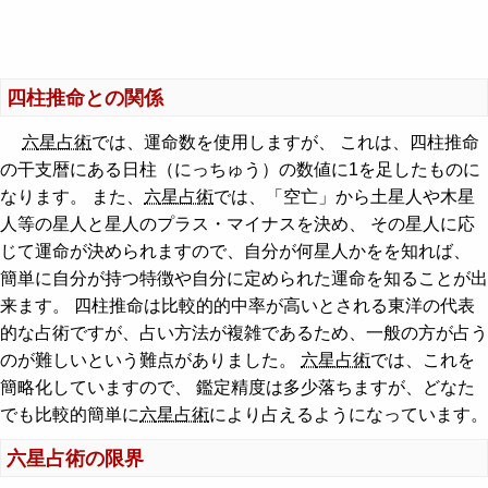
四柱推命との関係
六星占術
では、運命数を使用しますが、 これは、四柱推命
の干支暦にある日柱（にっちゅう）の数値に1を足したものに
なります。 また、
六星占術
では、「空亡」から土星人や木星
人等の星人と星人のプラス・マイナスを決め、 その星人に応
じて運命が決められますので、自分が何星人かをを知れば、
簡単に自分が持つ特徴や自分に定められた運命を知ることが出
来ます。 四柱推命は比較的的中率が高いとされる東洋の代表
的な占術ですが、占い方法が複雑であるため、一般の方が占う
のが難しいという難点がありました。
六星占術
では、これを
簡略化していますので、 鑑定精度は多少落ちますが、どなた
でも比較的簡単に
六星占術
により占えるようになっています。
六星占術の限界