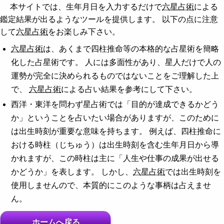
本サイトでは、生年月日を入力するだけで
六星占術
による
鑑定結果が出るようなツールを提供します。 以下の点に注意
して
六星占術
をお楽しみ下さい。
六星占術
は、あくまで四柱推命等の本格的な占星術を簡略
化した占星術です。 人には多面性があり、星人だけで人の
運勢が完全に決められるものではないことをご理解した上
で、
六星占術
による占い結果を参考にして下さい。
西洋・東洋を問わず星占術では「目的が達成できるかどう
か」ということを占いたい場合がありますが、このために
は出生時刻が重要な意味を持ちます。 例えば、四柱推命に
おける時柱（じちゅう）は出生時刻を含む生年月日から導
かれますが、この時柱は主に「人生や仕事の成果が出せる
かどうか」を表します。 しかし、
六星占術
では出生時刻を
使用しませんので、本質的にこのような事柄は占えませ
ん。
ホームへ戻る