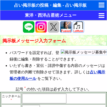
占い掲示板の投稿・編集 - 占い掲示板
東洋・西洋占星術メニュー
ゆめの夢占い
目的別占い
人気の夢占い
ホロスコープ占星術
今月の運勢
ホラリー占星術
掲示板メッセージ入力フォーム
東洋占星術
今週の運勢
今月の運勢
手相占いで未来診断
パスワードを設定すれば、登
パワーストーン
今日の運勢
今週の運勢
簡単四柱推命（六星占術）で今月の運勢
タロットカードで無料占い
録後に編集・削除することができます。
占い掲示板
相性占い
今日の運勢
簡単四柱推命（六星占術）で今週の運勢
恋愛運・結婚運アップ
命名の姓名判断
いたずら書き・宣伝・誹謗中傷する内容のメッセージは
管理者の判断で削除させて頂きます。詳しくは
占い掲示
占い掲示板の使用ルール
運勢メール配信登録
恋愛占い
本質診断
簡単四柱推命（六星占術）で今日の運勢
金運・財運アップ
飛星派風水で住宅開運
板の使用ルール
をご覧下さい。
占い掲示板の投稿・編集
占いエンジン
性格診断
簡単四柱推命（六星占術）で性格診断
仕事運・学問運アップ
男と女の心理学と心理テスト
*
記号
の付いた項目は必ず入力して下さい。
今日の運勢 - ホロスコープ占星術
近未来の運勢
簡単四柱推命（六星占術）で今月の相性
健康運・生命力アップ
ニックネーム
*
相性占い - ホロスコープ占星術
人生の設計図
簡単四柱推命（六星占術）で今日の相性
邪気払い・全体運