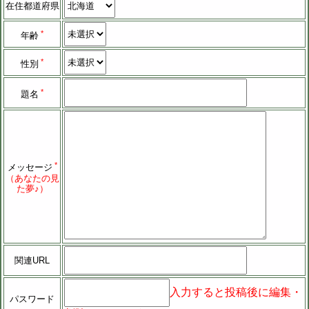
在住都道府県
六星占術で今日の運勢
相性占い
四柱推命で結婚運占い
*
年齢
四柱推命で結婚運占いエンジン
恋愛運・結婚運
風水で開運の方角
*
性別
12星座占い
風水でラッキーカラー
*
題名
ホロスコープとは
風水でラッキーカラー - 2人用
トランジット法とは
六星占術とは
運命周期とは
*
メッセージ
（あなたの見
大殺界の心得
た夢♪）
四柱推命とは
風水と方角
関連URL
入力すると投稿後に編集・
パスワード