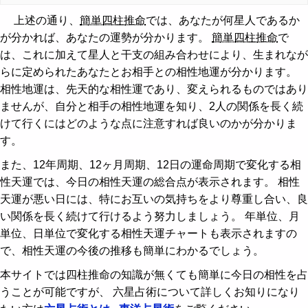
上述の通り、
簡単四柱推命
では、あなたが何星人であるか
が分かれば、あなたの運勢が分かります。
簡単四柱推命
で
は、これに加えて星人と干支の組み合わせにより、生まれなが
らに定められたあなたとお相手との相性地運が分かります。
相性地運は、先天的な相性運であり、変えられるものではあり
ませんが、自分と相手の相性地運を知り、2人の関係を長く続
けて行くにはどのような点に注意すれば良いのかが分かりま
す。
また、12年周期、12ヶ月周期、12日の運命周期で変化する相
性天運では、今日の相性天運の総合点が表示されます。 相性
天運が悪い日には、特にお互いの気持ちをより尊重し合い、良
い関係を長く続けて行けるよう努力しましょう。 年単位、月
単位、日単位で変化する相性天運チャートも表示されますの
で、相性天運の今後の推移も簡単にわかるでしょう。
本サイトでは四柱推命の知識が無くても簡単に今日の相性を占
うことが可能ですが、 六星占術について詳しくお知りになり