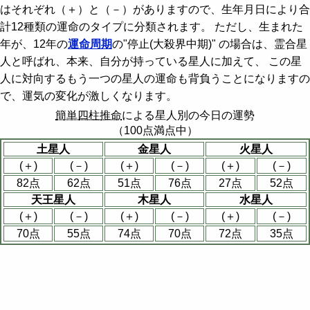
はそれぞれ（＋）と（－）がありますので、生年月日により合
計12種類の運命のタイプに分類されます。 ただし、生まれた
年が、12年の
運命周期
の"停止(大殺界中期)" の場合は、霊合星
人と呼ばれ、本来、自分が持っている星人に加えて、 この星
人に対向するもう一つの星人の運命も背負うことになりますの
で、運気の変化が激しくなります。
簡単四柱推命
による星人別の今日の運勢
（100点満点中）
土星人
金星人
火星人
(＋)
(－)
(＋)
(－)
(＋)
(－)
82点
62点
51点
76点
27点
52点
天王星人
木星人
水星人
(＋)
(－)
(＋)
(－)
(＋)
(－)
70点
55点
74点
70点
72点
35点