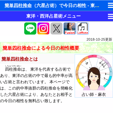
簡単四柱推命
（六星占術）で今日の相性 - 東洋占星術
東洋・西洋占星術メニュー
ゆめの夢占い
目的別占い
人気の夢占い
ホロスコープ占星術
今月の運勢
ホラリー占星術
2018-10-25
更新
東洋占星術
今週の運勢
今月の運勢
手相占いで未来診断
簡単四柱推命
による今日の相性概要
簡単四柱推命（六星占術）で今月の運勢
パワーストーン
今日の運勢
今週の運勢
タロットカードで無料占い
簡単四柱推命
とは
簡単四柱推命（六星占術）で今週の運勢
占い掲示板
恋愛運・結婚運アップ
しちゅうすいめい
相性占い
今日の運勢
命名の姓名判断
四柱推命
は、 東洋を代表する占術で
あり、東洋の占術の中で最も的中率が高
簡単四柱推命（六星占術）で今日の運勢
運勢メール配信登録
金運・財運アップ
占い掲示板の使用ルール
恋愛占い
本質診断
飛星派風水で住宅開運
い占術と言われています。 本ページで
簡単四柱推命（六星占術）で性格診断
占いエンジン
仕事運・学問運アップ
占い掲示板の投稿・編集
は、この的中率抜群の四柱推命を簡略化
性格診断
男と女の心理学と心理テスト
した六星占術により、あなたとお相手と
占い師・麻衣
簡単四柱推命（六星占術）で今月の相性
健康運・生命力アップ
今日の運勢 - ホロスコープ占星術
近未来の運勢
の今日の相性を無料占い致します。
簡単四柱推命（六星占術）で今日の相性
邪気払い・全体運
相性占い - ホロスコープ占星術
人生の設計図