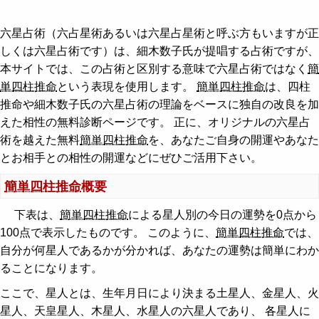
六星占術（六占星術あるいは六星占星術と呼ぶ方もいますが正
しくは六星占術です）は、細木数子氏が提唱する占術ですが、
本サイトでは、この占術と区別する意味で六星占術ではなく
簡
単四柱推命
という表現を使用します。
簡単四柱推命
は、四柱
推命や細木数子氏の六星占術の理論をベースに独自の改良を加
えた相性の無料診断ページです。 正に、オリジナルの六星占
術を越えた無料
簡単四柱推命
を、あなたご自身の開運やあなた
とお相手との相性の開運などにぜひご活用下さい。
簡単四柱推命
概要
下表は、
簡単四柱推命
による星人別の今日の運勢を0点から
100点で表示したものです。 このように、
簡単四柱推命
では、
自分が何星人であるかが分かれば、あなたの運勢は簡単にわか
ることになります。
ここで、星人とは、生年月日により決まる土星人、金星人、火
星人、天皇星人、木星人、水星人の六星人であり、 各星人に