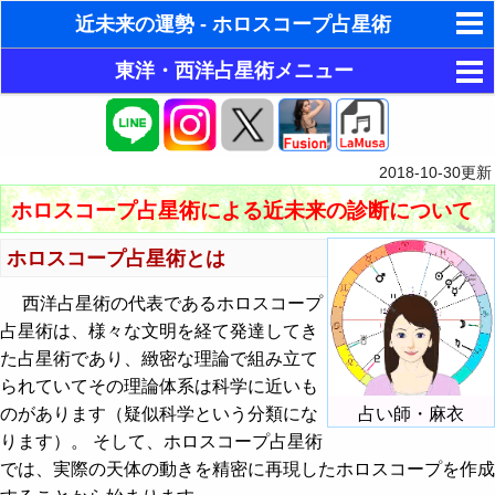
近未来の運勢 - ホロスコープ占星術
東洋・西洋占星術メニュー
ゆめの夢占い
目的別占い
人気の夢占い
ホロスコープ占星術
今月の運勢
ホラリー占星術
2018-10-30
更新
今月の運勢
東洋占星術
今週の運勢
手相占いで未来診断
ホロスコープ占星術による近未来の診断について
今週の運勢
パワーストーン
簡単四柱推命（六星占術）で今月の運勢
今日の運勢
タロットカードで無料占い
ホロスコープ占星術とは
今日の運勢
占い掲示板
簡単四柱推命（六星占術）で今週の運勢
恋愛運・結婚運アップ
相性占い
命名の姓名判断
西洋占星術の代表であるホロスコープ
占星術は、様々な文明を経て発達してき
本質診断
運勢メール配信登録
簡単四柱推命（六星占術）で今日の運勢
金運・財運アップ
占い掲示板の使用ルール
恋愛占い
飛星派風水で住宅開運
た占星術であり、緻密な理論で組み立て
性格診断
占いエンジン
簡単四柱推命（六星占術）で性格診断
仕事運・学問運アップ
占い掲示板の投稿・編集
られていてその理論体系は科学に近いも
男と女の心理学と心理テスト
のがあります（疑似科学という分類にな
占い師・麻衣
近未来の運勢
簡単四柱推命（六星占術）で今月の相性
健康運・生命力アップ
今日の運勢 - ホロスコープ占星術
ります）。 そして、ホロスコープ占星術
では、実際の天体の動きを精密に再現したホロスコープを作成
人生の設計図
簡単四柱推命（六星占術）で今日の相性
邪気払い・全体運
相性占い - ホロスコープ占星術