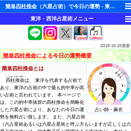
簡単四柱推命
（六星占術）で今日の運勢 - 東洋占星術
東洋・西洋占星術メニュー
ゆめの夢占い
目的別占い
人気の夢占い
ホロスコープ占星術
今月の運勢
ホラリー占星術
2018-10-25
更新
東洋占星術
今週の運勢
今月の運勢
手相占いで未来診断
簡単四柱推命
による今日の運勢概要
簡単四柱推命（六星占術）で今月の運勢
パワーストーン
今日の運勢
今週の運勢
タロットカードで無料占い
簡単四柱推命
とは
簡単四柱推命（六星占術）で今週の運勢
占い掲示板
恋愛運・結婚運アップ
しちゅうすいめい
相性占い
今日の運勢
命名の姓名判断
四柱推命
は、 東洋を代表する占術で
あり、東洋の占術の中で最も的中率が高
簡単四柱推命（六星占術）で今日の運勢
運勢メール配信登録
金運・財運アップ
占い掲示板の使用ルール
恋愛占い
本質診断
飛星派風水で住宅開運
い占術と言われています。 本ページで
簡単四柱推命（六星占術）で性格診断
占いエンジン
仕事運・学問運アップ
占い掲示板の投稿・編集
は、この的中率抜群の四柱推命を簡略化
性格診断
男と女の心理学と心理テスト
した六星占術により、あなたの今日の運
占い師・麻衣
簡単四柱推命（六星占術）で今月の相性
健康運・生命力アップ
今日の運勢 - ホロスコープ占星術
近未来の運勢
勢を無料占い致します。 また、六星占術
（六占星術あるいは六星占星術と呼ぶ方もいますが正しくは六
簡単四柱推命（六星占術）で今日の相性
邪気払い・全体運
相性占い - ホロスコープ占星術
人生の設計図