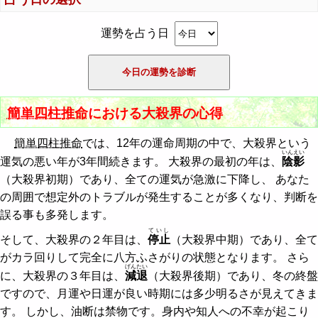
運勢を占う日
簡単四柱推命
における大殺界の心得
簡単四柱推命
では、12年の運命周期の中で、大殺界という
いんえい
運気の悪い年が3年間続きます。 大殺界の最初の年は、
陰影
（大殺界初期）であり、全ての運気が急激に下降し、 あなた
の周囲で想定外のトラブルが発生することが多くなり、判断を
誤る事も多発します。
ていし
そして、大殺界の２年目は、
停止
（大殺界中期）であり、全て
がカラ回りして完全に八方ふさがりの状態となります。 さら
げんたい
に、大殺界の３年目は、
減退
（大殺界後期）であり、冬の終盤
ですので、月運や日運が良い時期には多少明るさが見えてきま
す。 しかし、油断は禁物です。身内や知人への不幸が起こり