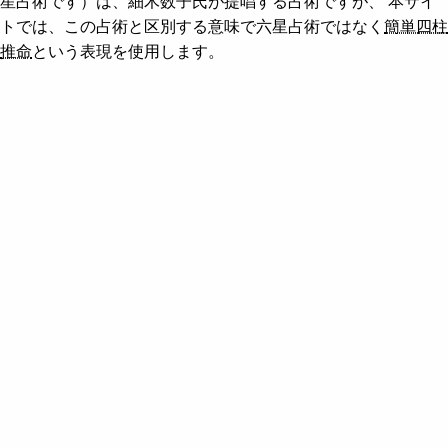
星占術です）は、細木数子氏が提唱する占術ですが、 本サイ
四柱推命で結婚運占い
六星占術で今日の運勢
相性占い
トでは、この占術と区別する意味で六星占術ではなく
簡単四柱
推命
という表現を使用します。
風水で開運の方角
四柱推命で結婚運占いエンジン
恋愛運・結婚運
風水でラッキーカラー
12星座占い
風水でラッキーカラー - 2人用
ホロスコープとは
六星占術とは
トランジット法とは
運命周期とは
大殺界の心得
四柱推命とは
風水と方角