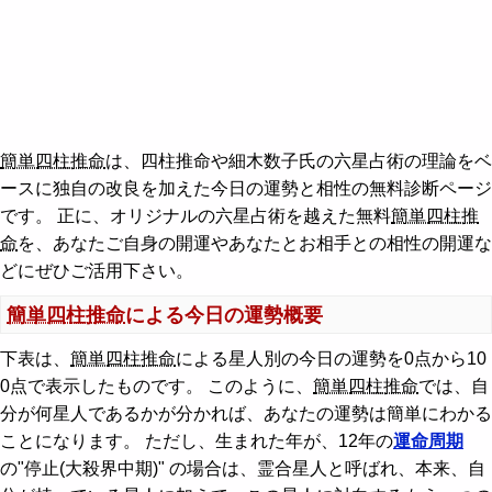
簡単四柱推命
は、四柱推命や細木数子氏の六星占術の理論をベ
ースに独自の改良を加えた今日の運勢と相性の無料診断ページ
です。 正に、オリジナルの六星占術を越えた無料
簡単四柱推
命
を、あなたご自身の開運やあなたとお相手との相性の開運な
どにぜひご活用下さい。
簡単四柱推命
による今日の運勢概要
下表は、
簡単四柱推命
による星人別の今日の運勢を0点から10
0点で表示したものです。 このように、
簡単四柱推命
では、自
分が何星人であるかが分かれば、あなたの運勢は簡単にわかる
ことになります。 ただし、生まれた年が、12年の
運命周期
の"停止(大殺界中期)" の場合は、霊合星人と呼ばれ、本来、自