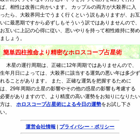
ば、相性は改善に向かいます。 カップルの両方が大殺界に入
ったら、大殺界同士でうまく行くという説もありますが、お互
いに最悪期ですから必ずしもそういう訳ではありませんので、
お互いに上記の心得に従い、思いやりを持って相性維持に努め
ましょう。
簡単四柱推命
より精密なホロスコープ占星術
木星の運行周期は、正確に12年周期ではありませんので、
生年月日によっては、大殺界に該当する運気の悪い年は多少ず
れることがあります。 また、正確な運気を把握するために
は、29年周期の土星の影響やその他の惑星の影響も考慮する
必要がありますので、より精度の高い運勢をお知りになりたい
方は、
ホロスコープ占星術による今日の運勢
をお試し下さ
い。
運営会社情報
|
プライバシー・ポリシー