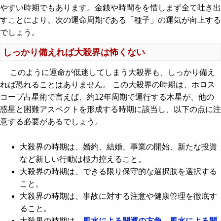
やすい時期でもあります。金銭や時間をを惜しまず全て吐き出
すことにより、次の運命周期である「種子」の運気が向上する
でしょう。
しっかり備えれば大殺界は怖くない
このように運命が低迷してしまう大殺界も、しっかり備え
れば恐れることはありません。 この大殺界の時期は、ホロス
コープ占星術で言えば、約12年周期で運行する木星が、他の
惑星と困難アスペクトを形成する時期に該当し、以下の点に注
意する必要があるでしょう。
大殺界の時期は、婚約、結婚、事業の開始、新たな投資
など新しい行動は極力控えること。
大殺界の時期は、できる限り保守的な選択肢を選択する
こと。
大殺界の時期は、事故に対する注意や健康管理を徹底す
ること。
大殺界の時期は、
風水による開運の方角
、
風水による開