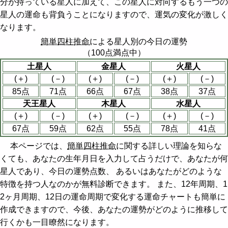
分が持っている星人に加えて、この星人に対向するもう一つの
星人の運命も背負うことになりますので、運気の変化が激しく
なります。
簡単四柱推命
による星人別の今日の運勢
（100点満点中）
土星人
金星人
火星人
(＋)
(－)
(＋)
(－)
(＋)
(－)
85点
71点
66点
67点
38点
37点
天王星人
木星人
水星人
(＋)
(－)
(＋)
(－)
(＋)
(－)
67点
59点
62点
55点
78点
41点
本ページでは、
簡単四柱推命
に関する詳しい理論を知らな
くても、あなたの生年月日を入力して占うだけで、あなたが何
星人であり、今日の運勢点数、 あるいはあなたがどのような
特徴を持つ人なのかが無料診断できます。 また、12年周期、1
2ヶ月周期、12日の運命周期で変化する運命チャートも簡単に
作成できますので、今後、あなたの運勢がどのように推移して
行くかも一目瞭然になります。