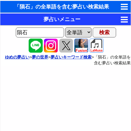
「隕石」の全単語を含む夢占い検索結果
東洋・西洋占星術
夢占いメニュー
ホラリー占星術
AIゆめの夢占いチャット
夢の世界
手相占いで未来診断
ヨセフの夢占い
夢占い掲示板
タロットカードで無料占い
ゆめの夢占い
>
夢の世界
>
夢占いキーワード検索
>「隕石」の全単語を
含む夢占い検索結果
夢占いの歴史
カテゴリー別夢占い
命名の姓名判断
夢を見るメカニズム
夢占い辞典
飛星派風水で住宅開運
無意識の6種類のアーキタイプ
人気の夢占い
男と女の心理学と心理テスト
夢診断の方法
正夢と逆夢
予知夢とデジャヴ