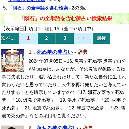
「隕石」の全単語を含む検索
- 2833回
「隕石」の全単語を含む夢占い検索結果
【表示範囲】項目1～項目15（全 157項目中）
次ページ
1
2
3
・・・
最後
1．
死ぬ夢の夢占い
- 辞典
2024年07月05日
- 16. 災害で死ぬ夢 災害で自分
が死ぬ夢は、あなたが、その災害が象徴する物
事に失敗したり、追い込まれたりして、新たな自分に生まれ
変わりたいと思っていたり、人生を再出発したいと考えてい
たりすることを暗示していますので「17.
隕石
が落ちて死ぬ
夢」「18. 爆発で死ぬ夢」「19. 洪水で死ぬ夢」「20. 火事で
死ぬ夢」「21. 地震で死ぬ夢」「22. 津波で死ぬ夢」「23. 雪
崩で死ぬ夢」などの項目をご覧ください。
2．
落ちる夢の夢占い
- 辞典