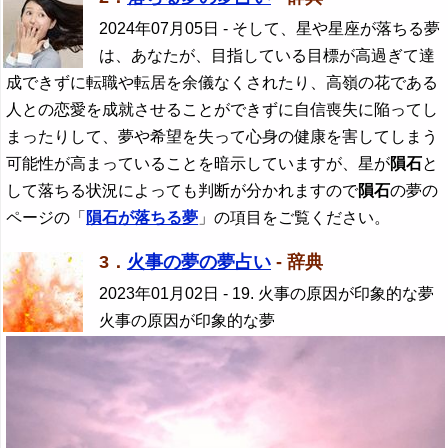
2024年07月05日
- そして、星や星座が落ちる夢
は、あなたが、目指している目標が高過ぎて達
成できずに転職や転居を余儀なくされたり、高嶺の花である
人との恋愛を成就させることができずに自信喪失に陥ってし
まったりして、夢や希望を失って心身の健康を害してしまう
可能性が高まっていることを暗示していますが、星が
隕石
と
して落ちる状況によっても判断が分かれますので
隕石
の夢の
ページの「
隕石
が落ちる夢
」の項目をご覧ください。
3．
火事の夢の夢占い
- 辞典
2023年01月02日
- 19. 火事の原因が印象的な夢
火事の原因が印象的な夢