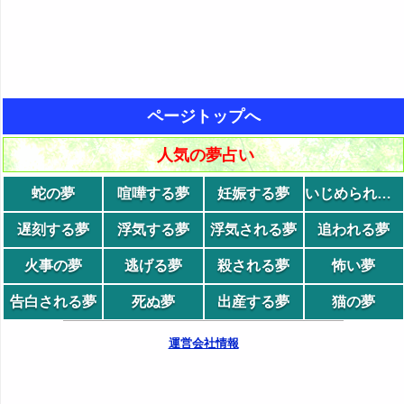
ページトップへ
人気の夢占い
蛇の夢
喧嘩する夢
妊娠する夢
いじめられる夢
遅刻する夢
浮気する夢
浮気される夢
追われる夢
火事の夢
逃げる夢
殺される夢
怖い夢
告白される夢
死ぬ夢
出産する夢
猫の夢
運営会社情報