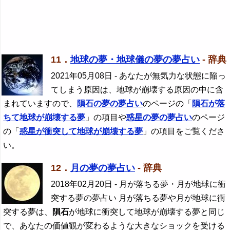
11．
地球の夢・地球儀の夢の夢占い
- 辞典
2021年05月08日
- あなたが無気力な状態に陥っ
てしまう原因は、地球が崩壊する原因の中に含
まれていますので、
隕石の夢の夢占い
のページの「
隕石が落
ちて地球が崩壊する夢
」の項目や
惑星の夢の夢占い
のページ
の「
惑星が衝突して地球が崩壊する夢
」の項目をご覧くださ
い。
12．
月の夢の夢占い
- 辞典
2018年02月20日
- 月が落ちる夢・月が地球に衝
突する夢の夢占い 月が落ちる夢や月が地球に衝
突する夢は、
隕石
が地球に衝突して地球が崩壊する夢と同じ
で、あなたの価値観が変わるような大きなショックを受ける