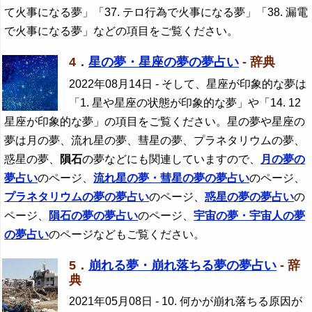
て火事になる夢」「37. テロ行為で火事になる夢」「38. 漏電
で火事になる夢」などの項目をご覧ください。
4．
星の夢・星座の夢の夢占い
- 辞典
2022年08月14日
- そして、星座が印象的な夢は
「1. 星や星座の状態が印象的な夢」や「14. 12
星座が印象的な夢」の項目をご覧ください。星の夢や星座の
夢は月の夢、流れ星の夢、彗星の夢、プラネタリウムの夢、
惑星の夢、
隕石
の夢などにも関連していますので、
月の夢の
夢占い
のページ、
流れ星の夢・彗星の夢の夢占い
のページ、
プラネタリウムの夢の夢占い
のページ、
惑星の夢の夢占い
の
ページ、
隕石
の夢の夢占い
のページ、
宇宙の夢・宇宙人の夢
の夢占い
のページなどもご覧ください。
5．
崩れる夢・崩れ落ちる夢の夢占い
- 辞
典
2021年05月08日
- 10. 何かが崩れ落ちる原因が