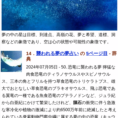
夢の中の星は目標、到達点、高嶺の花、夢と希望、道標、洞
察などの象徴であり、空は心の状態や可能性の象徴です。
14．
襲われる夢の夢占い
の
5ページ目
- 辞
典
2024年07月05日
- 50. 恐竜に襲われる夢 獰猛な
肉食恐竜のティラノサウルスやスピノサウル
ス、三本の角とフリルを持つ草食恐竜のトリケラトプス、雄
大でおとなしい草食恐竜のブラキオサウルス、飛ぶ恐竜であ
る翼竜の一種である魚食恐竜のプテラノドンなど、ジュラ紀
から白亜紀にかけて繁栄したけれど、
隕石
の衝突に伴う急激
な寒冷化や植物の激減により約6500万年前に絶滅したと考え
られている脊索動物門爬虫綱に属する夢の中の恐竜（キョウ