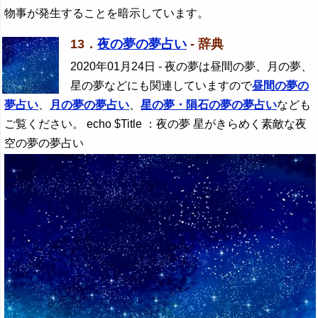
物事が発生することを暗示しています。
13．
夜の夢の夢占い
- 辞典
2020年01月24日
- 夜の夢は昼間の夢、月の夢、
星の夢などにも関連していますので
昼間の夢の
夢占い
、
月の夢の夢占い
、
星の夢・隕石の夢の夢占い
なども
ご覧ください。 echo $Title ：夜の夢 星がきらめく素敵な夜
空の夢の夢占い