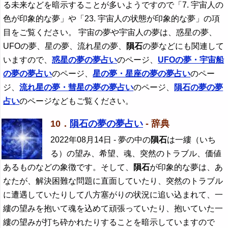
る未来などを暗示することが多いようですので「7. 宇宙人の
色が印象的な夢」や「23. 宇宙人の状態が印象的な夢」の項
目をご覧ください。 宇宙の夢や宇宙人の夢は、惑星の夢、
UFOの夢、星の夢、流れ星の夢、
隕石
の夢などにも関連して
いますので、
惑星の夢の夢占い
のページ、
UFOの夢・宇宙船
の夢の夢占い
のページ、
星の夢・星座の夢の夢占い
のペー
ジ、
流れ星の夢・彗星の夢の夢占い
のページ、
隕石
の夢の夢
占い
のページなどもご覧ください。
10．
隕石の夢の夢占い
- 辞典
2022年08月14日
- 夢の中の
隕石
は一縷（いち
る）の望み、希望、魂、突然のトラブル、価値
あるものなどの象徴です。そして、
隕石
が印象的な夢は、あ
なたが、解決困難な問題に直面していたり、突然のトラブル
に遭遇していたりして八方塞がりの状況に追い込まれて、一
縷の望みを抱いて魂を込めて頑張っていたり、抱いていた一
縷の望みが打ち砕かれたりすることを暗示していますので