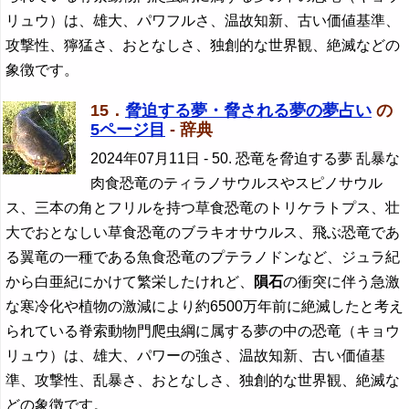
リュウ）は、雄大、パワフルさ、温故知新、古い価値基準、
攻撃性、獰猛さ、おとなしさ、独創的な世界観、絶滅などの
象徴です。
15．
脅迫する夢・脅される夢の夢占い
の
5ページ目
- 辞典
2024年07月11日
- 50. 恐竜を脅迫する夢 乱暴な
肉食恐竜のティラノサウルスやスピノサウル
ス、三本の角とフリルを持つ草食恐竜のトリケラトプス、壮
大でおとなしい草食恐竜のブラキオサウルス、飛ぶ恐竜であ
る翼竜の一種である魚食恐竜のプテラノドンなど、ジュラ紀
から白亜紀にかけて繁栄したけれど、
隕石
の衝突に伴う急激
な寒冷化や植物の激減により約6500万年前に絶滅したと考え
られている脊索動物門爬虫綱に属する夢の中の恐竜（キョウ
リュウ）は、雄大、パワーの強さ、温故知新、古い価値基
準、攻撃性、乱暴さ、おとなしさ、独創的な世界観、絶滅な
どの象徴です。