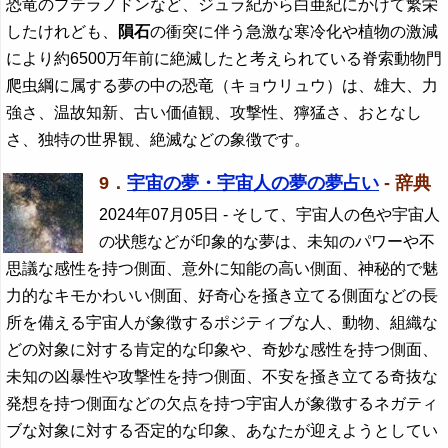
恐竜のプテラノドンなど、ジュラ紀から白亜紀にかけて繁栄
したけれども、
隕石
の衝突に伴う急激な寒冷化や植物の激減
により約6500万年前に絶滅したと考えられている脊索動物門
爬虫綱に属する夢の中の恐竜（キョウリュウ）は、雄大、力
強さ、温故知新、古い価値観、攻撃性、獰猛さ、おとなし
さ、独特の世界観、絶滅などの象徴です。
9．
宇宙の夢・宇宙人の夢の夢占い
- 辞典
2024年07月05日
- そして、宇宙人の色や宇宙人
の状態などが印象的な夢は、未知のパワーや不
思議な感性を持つ側面、意外に知能の高い側面、神秘的で魅
力的なキモかわいい側面、好奇心を掻き立てる側面などの長
所を備える宇宙人が象徴するポジティブな人、動物、組織な
どの対象に対する肯定的な印象や、奇妙な感性を持つ側面、
未知の凶暴性や攻撃性を持つ側面、不安を掻き立てる奇抜な
発想を持つ側面などの欠点を持つ宇宙人が象徴するネガティ
ブな対象に対する否定的な印象、あなたが迎えようとしてい