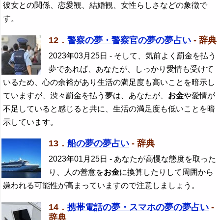
彼女との関係、恋愛観、結婚観、女性らしさなどの象徴で
す。
12．
警察の夢・警察官の夢の夢占い
- 辞典
2023年03月25日
- そして、気前よく罰金を払う
夢であれば、あなたが、しっかり愛情も受けて
いるため、心の余裕があり生活の満足度も高いことを暗示し
ていますが、渋々罰金を払う夢は、あなたが、
お金
や愛情が
不足していると感じると共に、生活の満足度も低いことを暗
示しています。
13．
船の夢の夢占い
- 辞典
2023年01月25日
- あなたが高慢な態度を取った
り、人の善意を
お金
に換算したりして周囲から
嫌われる可能性が高まっていますので注意しましょう。
14．
携帯電話の夢・スマホの夢の夢占い
-
辞典