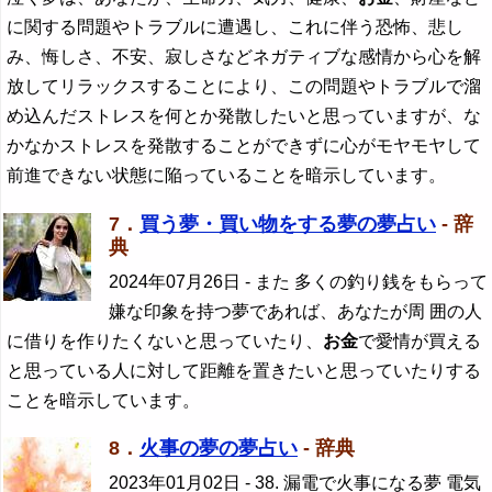
に関する問題やトラブルに遭遇し、これに伴う恐怖、悲し
み、悔しさ、不安、寂しさなどネガティブな感情から心を解
放してリラックスすることにより、この問題やトラブルで溜
め込んだストレスを何とか発散したいと思っていますが、な
かなかストレスを発散することができずに心がモヤモヤして
前進できない状態に陥っていることを暗示しています。
7．
買う夢・買い物をする夢の夢占い
- 辞
典
2024年07月26日
- また 多くの釣り銭をもらって
嫌な印象を持つ夢であれば、あなたが周 囲の人
に借りを作りたくないと思っていたり、
お金
で愛情が買える
と思っている人に対して距離を置きたいと思っていたりする
ことを暗示しています。
8．
火事の夢の夢占い
- 辞典
2023年01月02日
- 38. 漏電で火事になる夢 電気