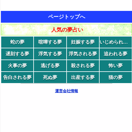
ページトップへ
人気の夢占い
蛇の夢
喧嘩する夢
妊娠する夢
いじめられる夢
遅刻する夢
浮気する夢
浮気される夢
追われる夢
火事の夢
逃げる夢
殺される夢
怖い夢
告白される夢
死ぬ夢
出産する夢
猫の夢
運営会社情報