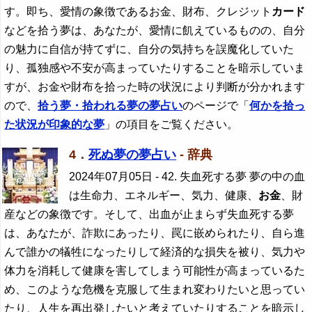
す。即ち、愛情の象徴であるお金、財布、クレジット
カード
などを拾う夢は、あなたが、愛情に飢えているものの、自分
の魅力に自信が持てずに、自分の気持ちを誤魔化していた
り、孤独感や不安が高まっていたりすることを暗示していま
すが、お金や財布を拾った時の状況により判断が分かれます
ので、
拾う夢・拾われる夢の夢占い
のページで「
何かを拾っ
た状況が印象的な夢
」の項目をご覧ください。
4．
死ぬ夢の夢占い
- 辞典
2024年07月05日
- 42. 失血死する夢 夢の中の血
は生命力、エネルギー、気力、健康、
お金
、財
産などの象徴です。そして、出血が止まらず失血死する夢
は、あなたが、詐欺にあったり、罠に嵌められたり、自ら進
んで誰かの犠牲になったりして経済的な損失を被り、気力や
体力を消耗して健康を害してしまう可能性が高まっているた
め、このような危機を克服して生まれ変わりたいと思ってい
たり、人生を再出発したいと考えていたりすることを暗示し