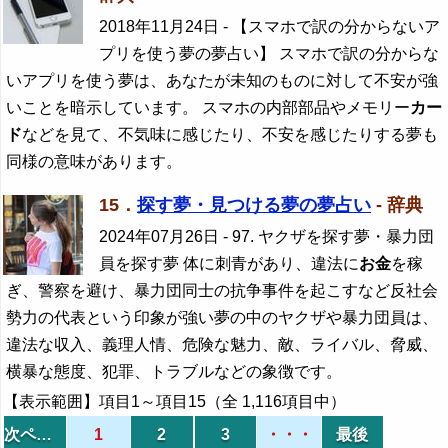
2018年11月24日
- 【スマホで訳の分からないア
プリを使う夢の夢占い】 スマホで訳の分からな
いアプリを使う夢は、あなたが未知のものに対して不安が強
いことを暗示しています。 スマホの内部部品やメモリー
カー
ド
などを見て、不気味に感じたり、不安を感じたりする夢も
同様の意味があります。
15．
探す夢・見つける夢の夢占い
- 辞典
2024年07月26日
- 97. ヤクザを探す夢・暴力団
員を探す夢 体に刺青があり、違法に
お金
を稼
ぎ、警察を避け、暴力団同士の抗争事件を起こすなど反社会
勢力の代表という印象が強い夢の中のヤクザや暴力団員は、
違法な収入、義理人情、危険な魅力、敵、ライバル、脅威、
横暴な態度、犯罪、トラブルなどの象徴です。
【表示範囲】項目1～項目15（全 1,116項目中）
次ページ
1
2
3
・・・
最後