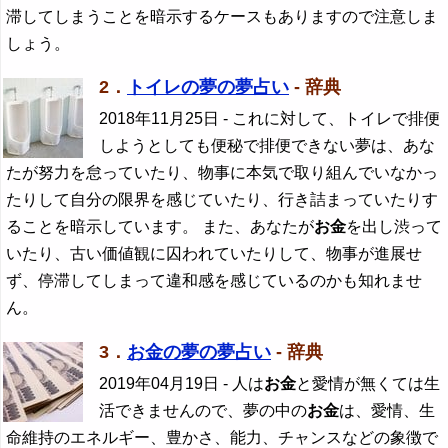
滞してしまうことを暗示するケースもありますので注意しま
しょう。
2．
トイレの夢の夢占い
- 辞典
2018年11月25日
- これに対して、トイレで排便
しようとしても便秘で排便できない夢は、あな
たが努力を怠っていたり、物事に本気で取り組んでいなかっ
たりして自分の限界を感じていたり、行き詰まっていたりす
ることを暗示しています。 また、あなたが
お金
を出し渋って
いたり、古い価値観に囚われていたりして、物事が進展せ
ず、停滞してしまって違和感を感じているのかも知れませ
ん。
3．
お金の夢の夢占い
- 辞典
2019年04月19日
- 人は
お金
と愛情が無くては生
活できませんので、夢の中の
お金
は、愛情、生
命維持のエネルギー、豊かさ、能力、チャンスなどの象徴で