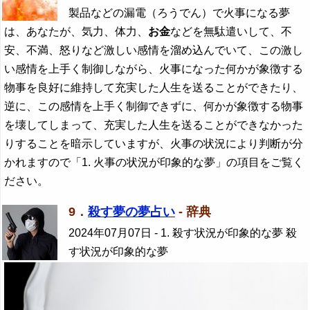
製品などの漏電（ろうでん）で火事になる夢
は、あなたが、気力、体力、
お金
などを無駄遣いして、不
安、不満、怒りなど激しい感情を溜め込んでいて、この激し
い感情を上手く制御しながら、火事になった何かが象徴する
物事を良好に維持して充実した人生を送ることができたり、
逆に、この感情を上手く制御できずに、何かが象徴する物事
を壊してしまって、充実した人生を送ることができなかった
りすることを暗示していますが、火事の状況により判断が分
かれますので「1. 火事の状況が印象的な夢」の項目をご覧く
ださい。
9．
殺す夢の夢占い
- 辞典
2024年07月07日
- 1. 殺す状況が印象的な夢 殺
す状況が印象的な夢