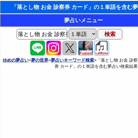
東洋・西洋占星術
夢占いメニュー
ホラリー占星術
AIゆめの夢占いチャット
夢の世界
手相占いで未来診断
ヨセフの夢占い
夢占い掲示板
タロットカードで無料占い
ゆめの夢占い
>
夢の世界
>
夢占いキーワード検索
>「落とし物 お金 診察
券 カード」の１単語を含む夢占い検索結果
夢占いの歴史
カテゴリー別夢占い
命名の姓名判断
夢を見るメカニズム
夢占い辞典
飛星派風水で住宅開運
無意識の6種類のアーキタイプ
人気の夢占い
男と女の心理学と心理テスト
夢診断の方法
正夢と逆夢
予知夢とデジャヴ