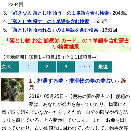
2294回
「好きな人 落とし物 拾う」の１単語を含む検索
- 2048回
「落とし物 探す」の１単語を含む検索
- 1535回
「落とし物 拾われる」の１単語を含む検索
- 1361回
「落とし物 お金 診察券 カード」の１単語を含む夢占
い検索結果
【表示範囲】項目1～項目15（全 1,116項目中）
次ページ
1
2
3
・・・
最後
1．
排泄する夢・排泄物の夢の夢占い
- 辞
典
2019年05月25日
- 【便秘の夢の夢占い】 便秘の
夢は、あなたが努力を怠っていたり、物事に本
気で取り組んでいなかったりするため、自分の限界や行き詰
まりを感じていることを暗示しています。 また、
お金
を出し
渋っていたり、古い価値観に囚われていたりして、物事が停