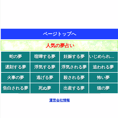
ページトップへ
人気の夢占い
蛇の夢
喧嘩する夢
妊娠する夢
いじめられる夢
遅刻する夢
浮気する夢
浮気される夢
追われる夢
火事の夢
逃げる夢
殺される夢
怖い夢
告白される夢
死ぬ夢
出産する夢
猫の夢
運営会社情報