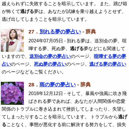
越えられずに失敗することを暗示しています。 また、跳び箱
が怖くて
逃げる
夢は、あなたが試練を乗り越えようとせず、
逃げ出してしまうことを暗示しています。
27．
別れる夢の夢占い
- 辞典
2024年07月05日
- 別れる夢は、送別会の夢、喧
嘩する夢、死ぬ夢、
逃げる
夢などにも関連して
いますので、
送別会の夢の夢占い
のページ、
喧嘩する夢の夢
占い
のページ、
死ぬ夢の夢占い
のページ、
逃げる
夢の夢占い
のページなどもご覧ください。
28．
雨の夢の夢占い
- 辞典
2018年12月12日
- そして、暴風や強風に吹き飛
ばされる夢であれば、あなたが人間関係や恋愛
関係のトラブルに巻き込まれて挫折してしまったり、失望し
てしまったりすることを暗示しています。 トラブルから
逃げ
る
ことなく、事態が悪化する前に解決する努力をして、損失