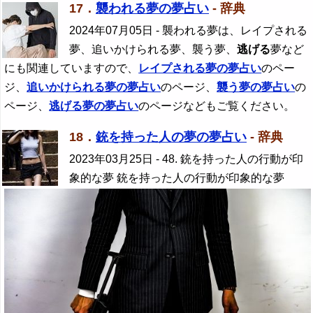
17．
襲われる夢の夢占い
- 辞典
2024年07月05日
- 襲われる夢は、レイプされる
夢、追いかけられる夢、襲う夢、
逃げる
夢など
にも関連していますので、
レイプされる夢の夢占い
のペー
ジ、
追いかけられる夢の夢占い
のページ、
襲う夢の夢占い
の
ページ、
逃げる
夢の夢占い
のページなどもご覧ください。
18．
銃を持った人の夢の夢占い
- 辞典
2023年03月25日
- 48. 銃を持った人の行動が印
象的な夢 銃を持った人の行動が印象的な夢