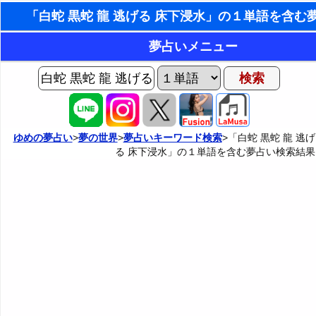
東洋・西洋占星術
夢占いメニュー
ホラリー占星術
AIゆめの夢占いチャット
夢の世界
手相占いで未来診断
ヨセフの夢占い
夢占い掲示板
タロットカードで無料占い
ゆめの夢占い
>
夢の世界
>
夢占いキーワード検索
>「白蛇 黒蛇 龍 逃げ
る 床下浸水」の１単語を含む夢占い検索結果
夢占いの歴史
カテゴリー別夢占い
命名の姓名判断
夢を見るメカニズム
夢占い辞典
飛星派風水で住宅開運
無意識の6種類のアーキタイプ
人気の夢占い
男と女の心理学と心理テスト
夢診断の方法
正夢と逆夢
予知夢とデジャヴ