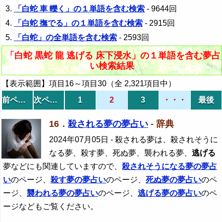
「白蛇 車 轢く」の１単語を含む検索
- 9644回
「白蛇 撫でる」の１単語を含む検索
- 2915回
「白蛇」の全単語を含む検索
- 2593回
「白蛇 黒蛇 龍 逃げる 床下浸水」の１単語を含む夢占
い検索結果
【表示範囲】項目16～項目30（全 2,321項目中）
前ページ
次ページ
1
2
3
・・・
最後
16．
殺される夢の夢占い
- 辞典
2024年07月05日
- 殺される夢は、殺されそうに
なる夢、殺す夢、死ぬ夢、襲われる夢、
逃げる
夢などにも関連していますので、
殺されそうになる夢の夢占
い
のページ、
殺す夢の夢占い
のページ、
死ぬ夢の夢占い
のペ
ージ、
襲われる夢の夢占い
のページ、
逃げる
夢の夢占い
のペ
ージなどもご覧ください。