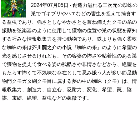
2024年07月05日
- 創造力溢れる三次元の蜘蛛の
巣でゴキブリやハエなどの害虫を捉えて捕食す
る益虫であり、強さとしなやかさとを兼ね備えたクモの糸の
振動を弦楽器のように使用して獲物の位置や巣の状態を察知
する巧みな情報収集力を持つ動物であり、鉄よりも強く柔軟
な蜘蛛の糸は芥川
龍
之介の小説『蜘蛛の糸』のように希望の
光を感じさせるけれども、その容姿の怖さや粘着性のある巣
で獲物を捉えて食べる姿の残酷さや非情さなどから、絶望を
もたらす怖くて不気味な存在として忌み嫌う人が多い節足動
物門クモガタ綱クモ目に属する夢の中の蜘蛛（クモ）は、情
報収集力、創造力、自立心、忍耐力、変化、希望、罠、陰
謀、束縛、絶望、益虫などの象徴です。