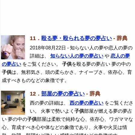
11．
殴る夢・殴られる夢の夢占い
- 辞典
2018年08月22日
- 知らない人の夢や恋人の夢の
詳細は、
知らない人の夢の夢占い
や
恋人の夢
の夢占い
をご覧ください。
子供
を殴る夢の夢占い 夢の中の
子供
は、無邪気さ、頭の柔らかさ、ナイーブさ、依存心、育
成すべきものなどの象徴です。
12．
部屋の夢の夢占い
- 辞典
西の夢の詳細は、
西の夢の夢占い
をご覧くださ
い。 火事で勢いよく
子供
部屋が燃える夢の夢占
い 夢の中の
子供
部屋は柔軟で純粋な心、依存心、ワガママな
心、育成すべき心や体などの象徴であり、火事や火災は情