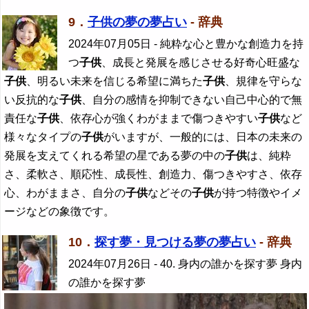
9．
子供の夢の夢占い
- 辞典
2024年07月05日
- 純粋な心と豊かな創造力を持
つ
子供
、成長と発展を感じさせる好奇心旺盛な
子供
、明るい未来を信じる希望に満ちた
子供
、規律を守らな
い反抗的な
子供
、自分の感情を抑制できない自己中心的で無
責任な
子供
、依存心が強くわがままで傷つきやすい
子供
など
様々なタイプの
子供
がいますが、一般的には、日本の未来の
発展を支えてくれる希望の星である夢の中の
子供
は、純粋
さ、柔軟さ、順応性、成長性、創造力、傷つきやすさ、依存
心、わがままさ、自分の
子供
などその
子供
が持つ特徴やイメ
ージなどの象徴です。
10．
探す夢・見つける夢の夢占い
- 辞典
2024年07月26日
- 40. 身内の誰かを探す夢 身内
の誰かを探す夢