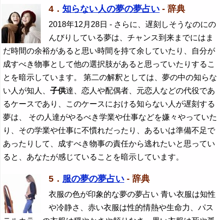
4．
知らない人の夢の夢占い
- 辞典
2018年12月28日
- さらに、遅刻しそうなのにの
んびりしている夢は、チャンス到来までにはま
だ時間の余裕があると思い時間を持て余していたり、自分が
成すべき物事として他の選択肢があると思っていたりするこ
とを暗示しています。 第二の解釈としては、夢の中の知らな
い人が知人、
子供
達、恋人や配偶者、元恋人などの代役であ
るケースであり、このケースにおける知らない人が遅刻する
夢は、 その人達がやるべき学業や仕事などを嫌々やっていた
り、その学業や仕事に不慣れだったり、あるいは準備不足で
あったりして、成すべき物事の責任から逃れたいと思ってい
ると、あなたが感じていることを暗示しています。
5．
服の夢の夢占い
- 辞典
衣服の色が印象的な夢の夢占い 青い衣服は知性
や冷静さ、赤い衣服は性的情熱や生命力、パス