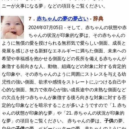
ニーが火事になる夢」などの項目をご覧ください。
7．
赤ちゃんの夢の夢占い
- 辞典
2024年07月05日
- そして、赤ちゃんの状態や赤
ちゃんの状況が印象的な夢は、その赤ちゃんの
ように無償の愛を授けられる無邪気で愛らしい側面、成長と
発展を感じさせる新鮮なエネルギーに満ちた側面、未来への
希望や幸福感を抱かせる側面などの長所を備える赤ちゃんが
象徴する前向きな人、動物、組織などの対象に対する肯定的
な印象や、その赤ちゃんのように周囲にストレスを与える幼
児性の強い側面、欲求や感情をストレートにぶつける自己中
心的な側面、無力で依存心が強い成長途中の未熟な側面など
の欠点を持つ赤ちゃんが象徴する後ろ向きな対象に対する否
定的な印象などを暗示することが多いようですので「1. 赤ち
ゃんの状態が印象的な夢」や「21. 赤ちゃんの状況が印象的
な夢」の項目をご覧ください。 赤ちゃんの夢は、
子供
の夢、
自分の
子供
の夢、ベビーシッターの夢、赤ちゃんのようにか