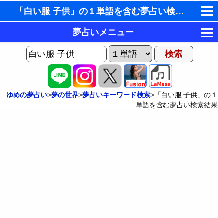
「白い服 子供」の１単語を含む夢占い検索結果
東洋・西洋占星術
夢占いメニュー
ホラリー占星術
AIゆめの夢占いチャット
夢の世界
手相占いで未来診断
ヨセフの夢占い
夢占い掲示板
タロットカードで無料占い
ゆめの夢占い
>
夢の世界
>
夢占いキーワード検索
>「白い服 子供」の１
単語を含む夢占い検索結果
夢占いの歴史
カテゴリー別夢占い
命名の姓名判断
夢を見るメカニズム
夢占い辞典
飛星派風水で住宅開運
無意識の6種類のアーキタイプ
人気の夢占い
男と女の心理学と心理テスト
夢診断の方法
正夢と逆夢
予知夢とデジャヴ