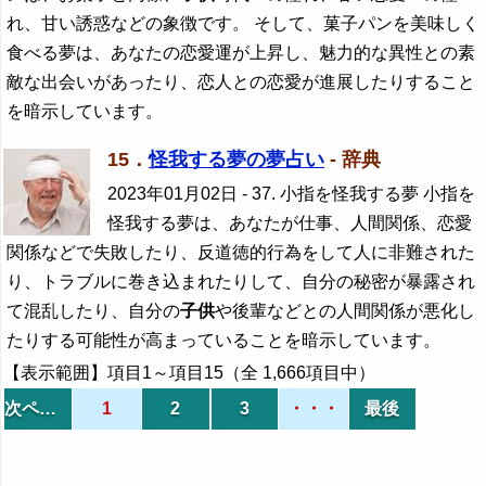
れ、甘い誘惑などの象徴です。 そして、菓子パンを美味しく
食べる夢は、あなたの恋愛運が上昇し、魅力的な異性との素
敵な出会いがあったり、恋人との恋愛が進展したりすること
を暗示しています。
15．
怪我する夢の夢占い
- 辞典
2023年01月02日
- 37. 小指を怪我する夢 小指を
怪我する夢は、あなたが仕事、人間関係、恋愛
関係などで失敗したり、反道徳的行為をして人に非難された
り、トラブルに巻き込まれたりして、自分の秘密が暴露され
て混乱したり、自分の
子供
や後輩などとの人間関係が悪化し
たりする可能性が高まっていることを暗示しています。
【表示範囲】項目1～項目15（全 1,666項目中）
次ページ
1
2
3
・・・
最後