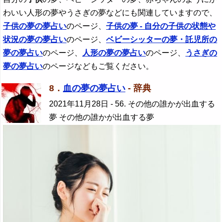
わいい人形の夢やうさぎの夢などにも関連していますので、
子供
の夢の夢占い
のページ、
子供
の夢 - 自分の
子供
の状態や
状況の夢の夢占い
のページ、
ベビーシッターの夢・託児所の
夢の夢占い
のページ、
人形の夢の夢占い
のページ、
うさぎの
夢の夢占い
のページなどもご覧ください。
8．
血の夢の夢占い
- 辞典
2021年11月28日
- 56. その他の誰かが出血する
夢 その他の誰かが出血する夢