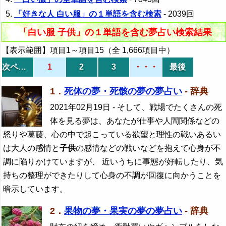
「好きな人 白い服」の１単語を含む検索
- 2039回
「白い服 子供」の１単語を含む夢占い検索結果
【表示範囲】項目1～項目15（全 1,666項目中）
次ページ
1
2
3
・・・
最後
1．
死体の夢・死骸の夢の夢占い
- 辞典
2021年02月19日
- そして、戦場でたくさんの死
体を見る夢は、あなたが仕事や人間関係などの
怒りや葛藤、心の中で起こっている欲望と理性の戦いあるい
は大人の感情と
子供
の感情などの戦いなどを抱えて心身が不
調に陥りかけていますが、 近いうちに事態が好転したり、気
持ちの整理ができたりして心身の不調が回復に向かうことを
暗示しています。
2．
果物の夢・果実の夢の夢占い
- 辞典