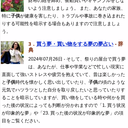
財布の紐を締め、衝動買いやギャンブルをしな
いよう注意しましょう。 また、あなたの家族、
特に
子供
が健康を害したり、トラブルや事故に巻き込まれた
りする可能性を暗示する場合もありますので注意しましょ
う。
3．
買う夢・買い物をする夢の夢占い
- 辞
典
2024年07月26日
- そして、祭りの屋台で買う夢
は、あなたが、仕事や学業などで忙しい現実に
直面して強いストレスや疲労を抱えていて、昔は楽しかった
と
子供
時代を懐かしく思い出していたり、
子供
の頃のような
元気でハツラツとした自分を取り戻したいと思っていたりす
ることを暗示していますが、買い物をしている時や何かを買
った後の状況によっても判断が分かれますので「1. 買う状況
が印象的な夢」や「23. 買った後の状況が印象的な夢」の項
目をご覧ください。