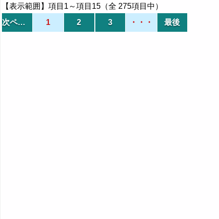
【表示範囲】項目1～項目15（全 275項目中）
次ページ
1
2
3
・・・
最後