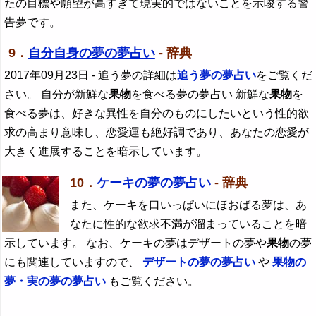
たの目標や願望が高すぎて現実的ではないことを示唆する警
告夢です。
9．
自分自身の夢の夢占い
- 辞典
2017年09月23日
- 追う夢の詳細は
追う夢の夢占い
をご覧くだ
さい。 自分が新鮮な
果物
を食べる夢の夢占い 新鮮な
果物
を
食べる夢は、好きな異性を自分のものにしたいという性的欲
求の高まり意味し、恋愛運も絶好調であり、あなたの恋愛が
大きく進展することを暗示しています。
10．
ケーキの夢の夢占い
- 辞典
また、ケーキを口いっぱいにほおばる夢は、あ
なたに性的な欲求不満が溜まっていることを暗
示しています。 なお、ケーキの夢はデザートの夢や
果物
の夢
にも関連していますので、
デザートの夢の夢占い
や
果物
の
夢・実の夢の夢占い
もご覧ください。