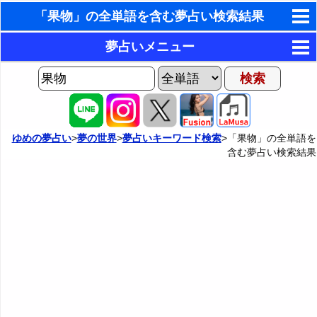
「果物」の全単語を含む夢占い検索結果
東洋・西洋占星術
夢占いメニュー
ホラリー占星術
AIゆめの夢占いチャット
夢の世界
手相占いで未来診断
ヨセフの夢占い
夢占い掲示板
タロットカードで無料占い
ゆめの夢占い
>
夢の世界
>
夢占いキーワード検索
>「果物」の全単語を
含む夢占い検索結果
夢占いの歴史
カテゴリー別夢占い
命名の姓名判断
夢を見るメカニズム
夢占い辞典
飛星派風水で住宅開運
無意識の6種類のアーキタイプ
人気の夢占い
男と女の心理学と心理テスト
夢診断の方法
正夢と逆夢
予知夢とデジャヴ