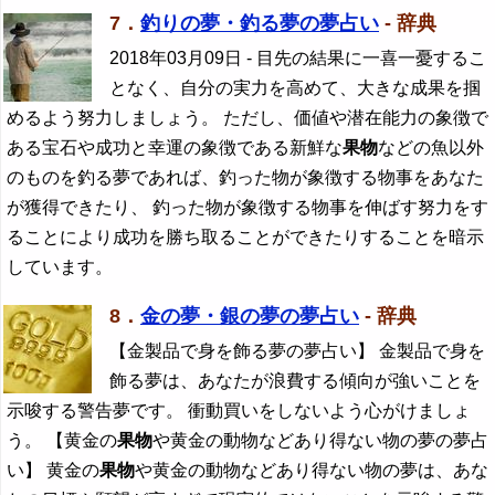
7．
釣りの夢・釣る夢の夢占い
- 辞典
2018年03月09日
- 目先の結果に一喜一憂するこ
となく、自分の実力を高めて、大きな成果を掴
めるよう努力しましょう。 ただし、価値や潜在能力の象徴で
ある宝石や成功と幸運の象徴である新鮮な
果物
などの魚以外
のものを釣る夢であれば、釣った物が象徴する物事をあなた
が獲得できたり、 釣った物が象徴する物事を伸ばす努力をす
ることにより成功を勝ち取ることができたりすることを暗示
しています。
8．
金の夢・銀の夢の夢占い
- 辞典
【金製品で身を飾る夢の夢占い】 金製品で身を
飾る夢は、あなたが浪費する傾向が強いことを
示唆する警告夢です。 衝動買いをしないよう心がけましょ
う。 【黄金の
果物
や黄金の動物などあり得ない物の夢の夢占
い】 黄金の
果物
や黄金の動物などあり得ない物の夢は、あな