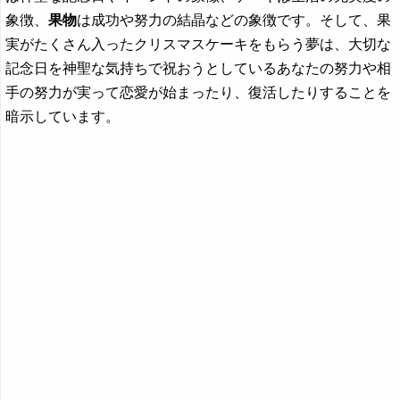
象徴、
果物
は成功や努力の結晶などの象徴です。そして、果
実がたくさん入ったクリスマスケーキをもらう夢は、大切な
記念日を神聖な気持ちで祝おうとしているあなたの努力や相
手の努力が実って恋愛が始まったり、復活したりすることを
暗示しています。