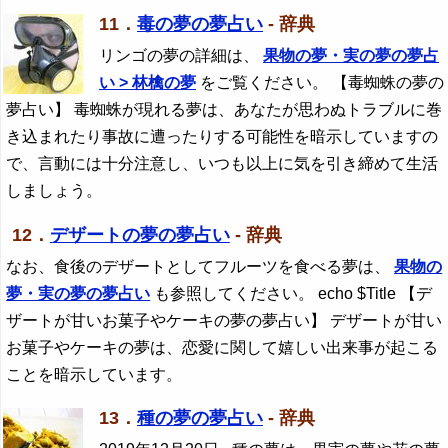
11．
毒の夢の夢占い
- 辞典
リンゴの夢の詳細は、
果物の夢・実の夢の夢占
い > 林檎の夢
をご覧ください。 【毒蜘蛛の夢の
夢占い】 毒蜘蛛が現れる夢は、あなたが思わぬトラブルに巻
き込まれたり事故に遭ったりする可能性を暗示していますの
で、言動には十分注意し、いつも以上に気を引き締めて生活
しましょう。
12．
デザートの夢の夢占い
- 辞典
なお、食後のデザートとしてフルーツを食べる夢は、
果物の
夢・実の夢の夢占い
も参照してください。 echo $Title 【デ
ザートが甘いお菓子やケーキの夢の夢占い】 デザートが甘い
お菓子やケーキの夢は、恋愛に関して嬉しい出来事が起こる
ことを暗示しています。
13．
種の夢の夢占い
- 辞典