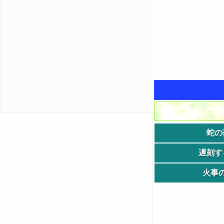
蛇の
遅刻す
火事