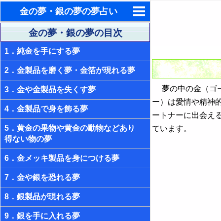
金の夢・銀の夢の夢占い
東洋・西洋占星術
金の夢・銀の夢の目次
1．純金を手にする夢
ホラリー占星術
2．金製品を磨く夢・金箔が現れる夢
手相占いで未来診断
夢の中の金（ゴー
3．金や金製品を失くす夢
タロットカードで無料占い
ー）は愛情や精神
4．金製品で身を飾る夢
命名の姓名判断
ートナーに出会え
5．黄金の果物や黄金の動物などあり
ています。
飛星派風水で住宅開運
得ない物の夢
男と女の心理学と心理テスト
6．金メッキ製品を身につける夢
7．金や銀を恐れる夢
8．銀製品が現れる夢
9．銀を手に入れる夢