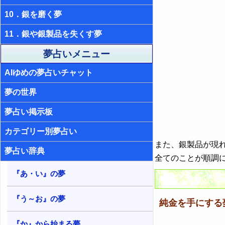
10．銀を磨く夢
11．銀や銀製品を失くす夢
夢占いメニュー
AIゆめの夢占いチャット
夢の世界
夢占い掲示板
カテゴリー別夢占い
また、銀製品が現
夢占い辞典
全てのことが順調
『あ・い』の夢
『う～お』の夢
純金を手にする
『か』から始まる夢