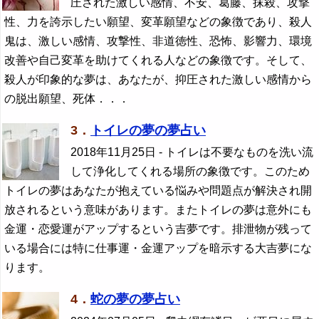
圧された激しい感情、不安、葛藤、抹殺、攻撃
性、力を誇示したい願望、変革願望などの象徴であり、殺人
鬼は、激しい感情、攻撃性、非道徳性、恐怖、影響力、環境
改善や自己変革を助けてくれる人などの象徴です。そして、
殺人が印象的な夢は、あなたが、抑圧された激しい感情から
の脱出願望、死体．．．
3．
トイレの夢の夢占い
2018年11月25日
- トイレは不要なものを洗い流
して浄化してくれる場所の象徴です。このため
トイレの夢はあなたが抱えている悩みや問題点が解決され開
放されるという意味があります。またトイレの夢は意外にも
金運・恋愛運がアップするという吉夢です。排泄物が残って
いる場合には特に仕事運・金運アップを暗示する大吉夢にな
ります。
4．
蛇の夢の夢占い