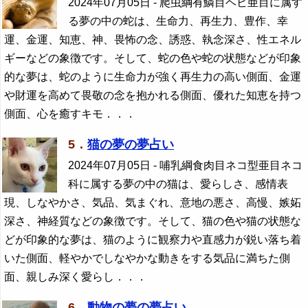
2024年07月05日
- 爬虫綱有鱗目ヘビ亜目に属す
る夢の中の蛇は、生命力、再生力、豊作、幸
運、金運、知恵、神、畏怖の念、誘惑、執念深さ、性エネル
ギーなどの象徴です。そして、蛇の色や蛇の状態などが印象
的な夢は、蛇のように生命力が強く再生力の高い側面、金運
や財運を高めて畏敬の念を抱かれる側面、優れた知恵を持つ
側面、心を癒すキモ．．．
5．
猫の夢の夢占い
2024年07月05日
- 哺乳綱食肉目ネコ型亜目ネコ
科に属する夢の中の猫は、愛らしさ、感情表
現、しなやかさ、気品、気まぐれ、意地の悪さ、高慢、嫉妬
深さ、神経質などの象徴です。そして、猫の色や猫の状態な
どが印象的な夢は、猫のように観察力や直感力が鋭い落ち着
いた側面、軽やかでしなやかな動きをする気品に満ちた側
面、親しみ深く愛らし．．．
6．
動物の夢の夢占い