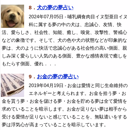
8．
犬の夢の夢占い
2024年07月05日
- 哺乳綱食肉目イヌ型亜目イヌ
科に属する夢の中の犬は、忠誠心、友情、快
活、愛らしさ、社会性、知能、癒し、嗅覚、攻撃性、警戒心
などの象徴です。そして、犬の色や犬の状態などが印象的な
夢は、犬のように快活で忠誠心がある社会性の高い側面、親
しみ深く愛らしい人気のある側面、豊かな感情表現で癒しを
もたらす側面、優れ．．．
9．
お金の夢の夢占い
2019年04月19日
- お金は愛情と同じ生命維持の
エネルギーと考えられます。お金を拾う夢・お
金を貰う夢・お金を儲ける夢・お金を貯める夢は全て愛情を
求めていることを暗示します。お金が足りない夢は相手から
受ける愛情が足りないと感じていることを、無駄遣いをする
夢は浮気心が高まっていることを暗示しています。