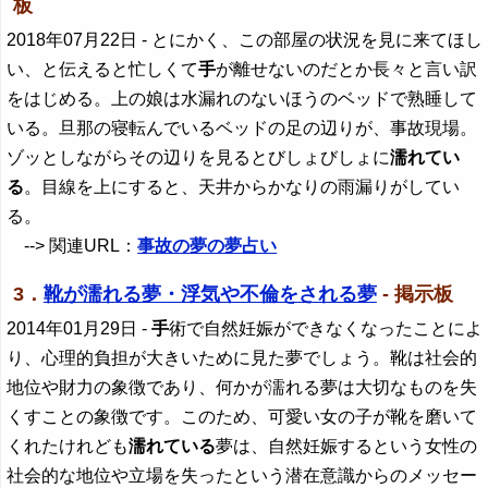
板
2018年07月22日
- とにかく、この部屋の状況を見に来てほし
い、と伝えると忙しくて
手
が離せないのだとか長々と言い訳
をはじめる。上の娘は水漏れのないほうのベッドで熟睡して
いる。旦那の寝転んでいるベッドの足の辺りが、事故現場。
ゾッとしながらその辺りを見るとびしょびしょに
濡れてい
る
。目線を上にすると、天井からかなりの雨漏りがしてい
る。
--> 関連URL：
事故の夢の夢占い
3．
靴が濡れる夢・浮気や不倫をされる夢
- 掲示板
2014年01月29日
-
手
術で自然妊娠ができなくなったことによ
り、心理的負担が大きいために見た夢でしょう。靴は社会的
地位や財力の象徴であり、何かが濡れる夢は大切なものを失
くすことの象徴です。このため、可愛い女の子が靴を磨いて
くれたけれども
濡れている
夢は、自然妊娠するという女性の
社会的な地位や立場を失ったという潜在意識からのメッセー