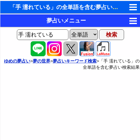
「手 濡れている」の全単語を含む夢占い検索結果
東洋・西洋占星術
夢占いメニュー
ホラリー占星術
AIゆめの夢占いチャット
夢の世界
手相占いで未来診断
ヨセフの夢占い
夢占い掲示板
タロットカードで無料占い
ゆめの夢占い
>
夢の世界
>
夢占いキーワード検索
>「手 濡れている」の
全単語を含む夢占い検索結果
夢占いの歴史
カテゴリー別夢占い
命名の姓名判断
夢を見るメカニズム
夢占い辞典
飛星派風水で住宅開運
無意識の6種類のアーキタイプ
人気の夢占い
男と女の心理学と心理テスト
夢診断の方法
正夢と逆夢
予知夢とデジャヴ