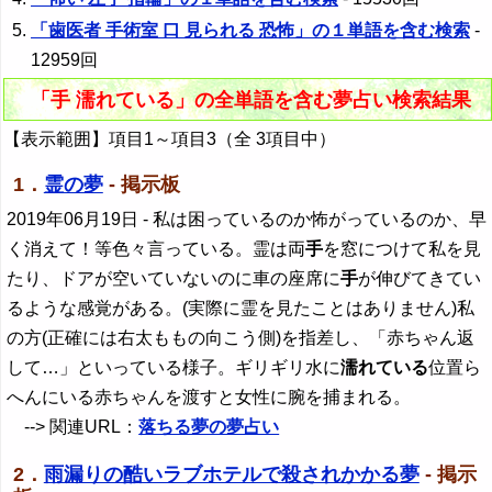
「歯医者 手術室 口 見られる 恐怖」の１単語を含む検索
-
12959回
「手 濡れている」の全単語を含む夢占い検索結果
【表示範囲】項目1～項目3（全 3項目中）
1．
霊の夢
- 掲示板
2019年06月19日
- 私は困っているのか怖がっているのか、早
く消えて！等色々言っている。霊は両
手
を窓につけて私を見
たり、ドアが空いていないのに車の座席に
手
が伸びてきてい
るような感覚がある。(実際に霊を見たことはありません)私
の方(正確には右太ももの向こう側)を指差し、「赤ちゃん返
して…」といっている様子。ギリギリ水に
濡れている
位置ら
へんにいる赤ちゃんを渡すと女性に腕を捕まれる。
--> 関連URL：
落ちる夢の夢占い
2．
雨漏りの酷いラブホテルで殺されかかる夢
- 掲示