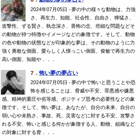
2024年07月05日
- 夢の中の様々な動物は、力強
さ、再生力、知能、社会性、自由さ、獰猛さ、
攻撃性、ずる賢さ、執念深さ、畏怖の念、些細な問題などそ
の動物が持つ特徴やイメージなどの象徴です。そして、動物
の色や動物の状態などが印象的な夢は、その動物のように力
強く勇敢な側面、愛らしく人懐っこい側面、俊敏で再生力の
高い側面、知能や．．．
7．
怖い夢の夢占い
2024年07月05日
- 夢の中で怖いと思うことや恐
怖を感じることは、脅威や不安、罪悪感や嫌悪
感、精神的重圧や劣等感、ポジティブ思考の必要性などの象
徴です。そして、怖い夢は、あなたが、自分の未来、自分の
弱い心や未熟さ、事故、死、災害などに対する不安、攻撃さ
れる不安、怖いと感じる何かが象徴する人、動物、組織など
の対象に対する脅．．．