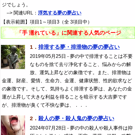
ジでしょう。
--> 関連URL：
浮気する夢の夢占い
【表示範囲】項目1～項目3（全 3項目中）
「手 濡れている」に関連する人気のページ
1．
排泄する夢・排泄物の夢の夢占い
2019年05月25日
- 夢の中で排泄することは不要
なものを捨て去り浄化すること、悩みからの解
放、運気上昇などの象徴です。また、排泄物は
金運、財産、愛情、生命力、金運、健康状態、性的欲求など
の象徴です。そして、気持ちよく排泄する夢は、あなたの金
運が上昇して大きな利益を得ることを暗示する大吉夢です
が、排泄物が臭くて不快な夢は、．．．
2．
殺人の夢・殺人鬼の夢の夢占い
2024年07月28日
- 夢の中の殺人や殺人事件は抑