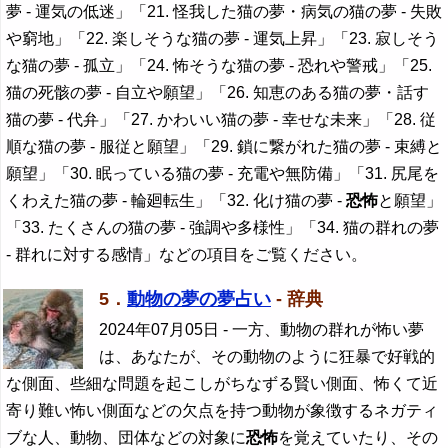
夢 - 運気の低迷」「21. 怪我した猫の夢・病気の猫の夢 - 失敗
や窮地」「22. 楽しそうな猫の夢 - 運気上昇」「23. 寂しそう
な猫の夢 - 孤立」「24. 怖そうな猫の夢 - 恐れや警戒」「25.
猫の死骸の夢 - 自立や願望」「26. 知恵のある猫の夢・話す
猫の夢 - 代弁」「27. かわいい猫の夢 - 幸せな未来」「28. 従
順な猫の夢 - 服従と願望」「29. 鎖に繋がれた猫の夢 - 束縛と
願望」「30. 眠っている猫の夢 - 充電や無防備」「31. 尻尾を
くわえた猫の夢 - 輪廻転生」「32. 化け猫の夢 -
恐怖
と願望」
「33. たくさんの猫の夢 - 強調や多様性」「34. 猫の群れの夢
- 群れに対する感情」などの項目をご覧ください。
5．
動物の夢の夢占い
- 辞典
2024年07月05日
- 一方、動物の群れが怖い夢
は、あなたが、その動物のように狂暴で好戦的
な側面、些細な問題を起こしがちなずる賢い側面、怖くて近
寄り難い怖い側面などの欠点を持つ動物が象徴するネガティ
ブな人、動物、団体などの対象に
恐怖
を覚えていたり、その