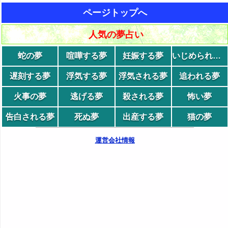
ページトップへ
人気の夢占い
蛇の夢
喧嘩する夢
妊娠する夢
いじめられる夢
遅刻する夢
浮気する夢
浮気される夢
追われる夢
火事の夢
逃げる夢
殺される夢
怖い夢
告白される夢
死ぬ夢
出産する夢
猫の夢
運営会社情報