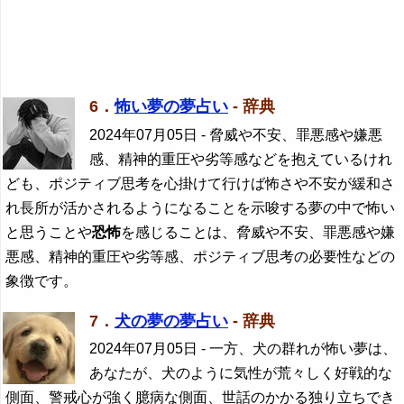
6．
怖い夢の夢占い
- 辞典
2024年07月05日
- 脅威や不安、罪悪感や嫌悪
感、精神的重圧や劣等感などを抱えているけれ
ども、ポジティブ思考を心掛けて行けば怖さや不安が緩和さ
れ長所が活かされるようになることを示唆する夢の中で怖い
と思うことや
恐怖
を感じることは、脅威や不安、罪悪感や嫌
悪感、精神的重圧や劣等感、ポジティブ思考の必要性などの
象徴です。
7．
犬の夢の夢占い
- 辞典
2024年07月05日
- 一方、犬の群れが怖い夢は、
あなたが、犬のように気性が荒々しく好戦的な
側面、警戒心が強く臆病な側面、世話のかかる独り立ちでき