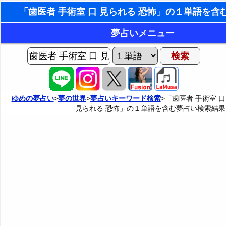
東洋・西洋占星術
夢占いメニュー
ホラリー占星術
AIゆめの夢占いチャット
夢の世界
手相占いで未来診断
ヨセフの夢占い
夢占い掲示板
タロットカードで無料占い
ゆめの夢占い
>
夢の世界
>
夢占いキーワード検索
>「歯医者 手術室 口
見られる 恐怖」の１単語を含む夢占い検索結果
夢占いの歴史
カテゴリー別夢占い
命名の姓名判断
夢を見るメカニズム
夢占い辞典
飛星派風水で住宅開運
無意識の6種類のアーキタイプ
人気の夢占い
男と女の心理学と心理テスト
夢診断の方法
正夢と逆夢
予知夢とデジャヴ