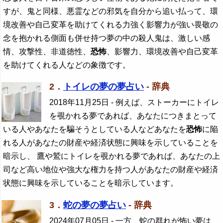
すが、鬼と同様、悪霊などの邪気を自分から追い払って、環
境改善や自己変革を助けてくれる力強く影響力が強い畏敬の
念を抱かれる側面も併せ持つ夢の中の殺人鬼は、激しい感
情、攻撃性、非道徳性、
恐怖
、影響力、環境改善や自己変革
を助けてくれる人などの象徴です。
2．
トイレの夢の夢占い
- 辞典
2018年11月25日
- 例えば、ストーカーにトイレ
を覗かれる夢であれば、あなたにつきまとって
いる人やあなたを騙そうとしている人などあなたを
恐怖
に陥
れる人があなたの財産や経済状態に興味を示していることを
暗示し、 鷹や鷲にトイレを覗かれる夢であれば、あなたの上
司など高い地位や強大な権力を持つ人があなたの財産や経済
状態に興味を示していることを暗示しています。
3．
蛇の夢の夢占い
- 辞典
2024年07月05日
- 一方、蛇の群れが怖い夢は、