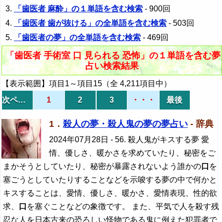
「歯医者 麻酔」の１単語を含む検索
- 900回
「歯医者 歯が抜ける」の全単語を含む検索
- 503回
「歯医者の夢」の全単語を含む検索
- 469回
「歯医者 手術室 口 見られる 恐怖」の１単語を含む夢
占い検索結果
【表示範囲】項目1～項目15（全 4,211項目中）
次ページ
1
2
3
・・・
最後
1．
殺人の夢・殺人鬼の夢の夢占い
- 辞典
2024年07月28日
- 56. 殺人鬼がキスする夢 愛
情、優しさ、暖かさを求めていたり、秘密をご
まかそうとしていたり、秘密が暴露されないよう誰かの
口
を
塞ごうとしていたりすることなどを示唆する夢の中で何かと
キスすることは、愛情、優しさ、暖かさ、愛情表現、性的欲
求、
口
を塞ぐことなどの象徴です。 また、平気で人を殺す残
忍な人を日本古来の恐ろしい怪物である鬼に例えた犯罪者で