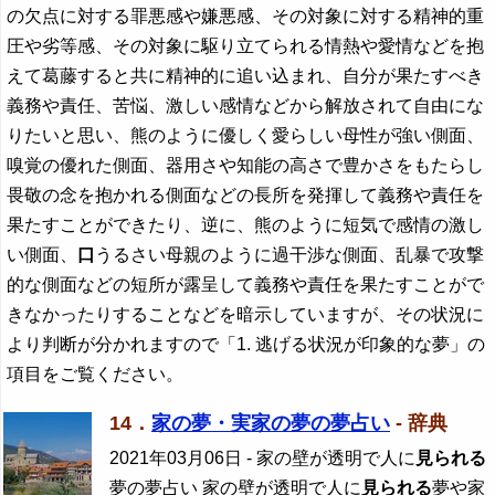
の欠点に対する罪悪感や嫌悪感、その対象に対する精神的重
圧や劣等感、その対象に駆り立てられる情熱や愛情などを抱
えて葛藤すると共に精神的に追い込まれ、自分が果たすべき
義務や責任、苦悩、激しい感情などから解放されて自由にな
りたいと思い、熊のように優しく愛らしい母性が強い側面、
嗅覚の優れた側面、器用さや知能の高さで豊かさをもたらし
畏敬の念を抱かれる側面などの長所を発揮して義務や責任を
果たすことができたり、逆に、熊のように短気で感情の激し
い側面、
口
うるさい母親のように過干渉な側面、乱暴で攻撃
的な側面などの短所が露呈して義務や責任を果たすことがで
きなかったりすることなどを暗示していますが、その状況に
より判断が分かれますので「1. 逃げる状況が印象的な夢」の
項目をご覧ください。
14．
家の夢・実家の夢の夢占い
- 辞典
2021年03月06日
- 家の壁が透明で人に
見られる
夢の夢占い 家の壁が透明で人に
見られる
夢や家