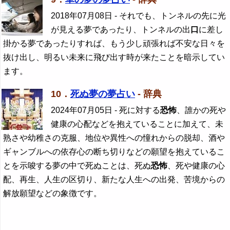
2018年07月08日
- それでも、トンネルの先に光
が見える夢であったり、トンネルの出
口
に差し
掛かる夢であったりすれば、もう少し頑張れば不安な日々を
抜け出し、明るい未来に飛び出す時が来たことを暗示してい
ます。
10．
死ぬ夢の夢占い
- 辞典
2024年07月05日
- 死に対する
恐怖
、誰かの死や
健康の心配などを抱えていることに加えて、未
熟さや幼稚さの克服、地位や異性への憧れからの脱却、酒や
ギャンブルへの依存心の断ち切りなどの願望を抱えているこ
とを示唆する夢の中で死ぬことは、死ぬ
恐怖
、死や健康の心
配、再生、人生の区切り、新たな人生への出発、苦境からの
解放願望などの象徴です。