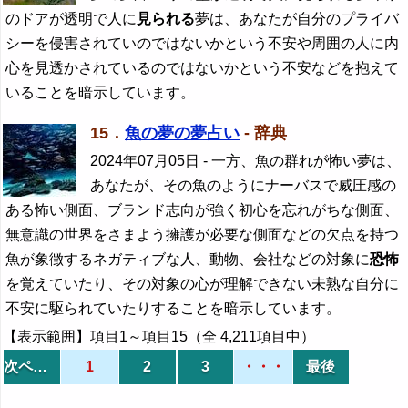
のドアが透明で人に
見られる
夢は、あなたが自分のプライバ
シーを侵害されていのではないかという不安や周囲の人に内
心を見透かされているのではないかという不安などを抱えて
いることを暗示しています。
15．
魚の夢の夢占い
- 辞典
2024年07月05日
- 一方、魚の群れが怖い夢は、
あなたが、その魚のようにナーバスで威圧感の
ある怖い側面、ブランド志向が強く初心を忘れがちな側面、
無意識の世界をさまよう擁護が必要な側面などの欠点を持つ
魚が象徴するネガティブな人、動物、会社などの対象に
恐怖
を覚えていたり、その対象の心が理解できない未熟な自分に
不安に駆られていたりすることを暗示しています。
【表示範囲】項目1～項目15（全 4,211項目中）
次ページ
1
2
3
・・・
最後