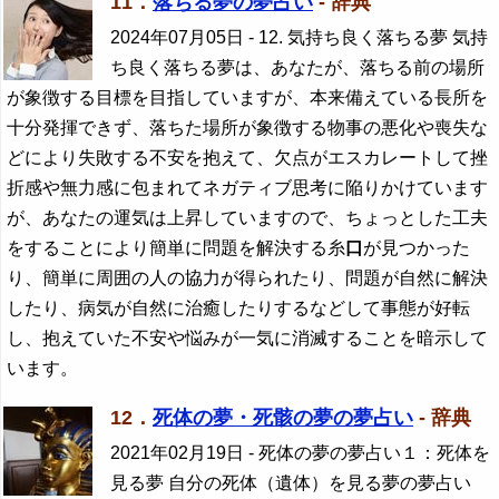
11．
落ちる夢の夢占い
- 辞典
2024年07月05日
- 12. 気持ち良く落ちる夢 気持
ち良く落ちる夢は、あなたが、落ちる前の場所
が象徴する目標を目指していますが、本来備えている長所を
十分発揮できず、落ちた場所が象徴する物事の悪化や喪失な
どにより失敗する不安を抱えて、欠点がエスカレートして挫
折感や無力感に包まれてネガティブ思考に陥りかけています
が、あなたの運気は上昇していますので、ちょっとした工夫
をすることにより簡単に問題を解決する糸
口
が見つかった
り、簡単に周囲の人の協力が得られたり、問題が自然に解決
したり、病気が自然に治癒したりするなどして事態が好転
し、抱えていた不安や悩みが一気に消滅することを暗示して
います。
12．
死体の夢・死骸の夢の夢占い
- 辞典
2021年02月19日
- 死体の夢の夢占い１：死体を
見る夢 自分の死体（遺体）を見る夢の夢占い