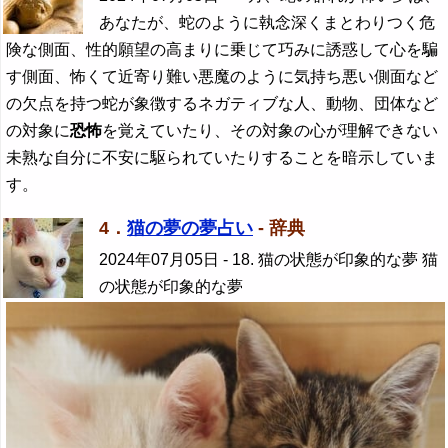
あなたが、蛇のように執念深くまとわりつく危
険な側面、性的願望の高まりに乗じて巧みに誘惑して心を騙
す側面、怖くて近寄り難い悪魔のように気持ち悪い側面など
の欠点を持つ蛇が象徴するネガティブな人、動物、団体など
の対象に
恐怖
を覚えていたり、その対象の心が理解できない
未熟な自分に不安に駆られていたりすることを暗示していま
す。
4．
猫の夢の夢占い
- 辞典
2024年07月05日
- 18. 猫の状態が印象的な夢 猫
の状態が印象的な夢