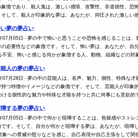
の象徴であり、殺人鬼は、激しい感情、攻撃性、非道徳性、恐
。そして、殺人が印象的な夢は、あなたが、抑圧された激しい
怖い夢の夢占い
年07月05日
- 夢の中で怖いと思うことや恐怖を感じることは
考の必要性などの象徴です。そして、怖い夢は、あなたが、自
る不安、怖いと感じる何かが象徴する人、動物、組織などの対
芸能人の夢の夢占い
年07月28日
- 夢の中の芸能人は、名声、魅力、個性、特殊な
が持つ特徴やイメージなどの象徴です。そして、芸能人が印象
つける個性的な魅力や特殊な才能を持つと共に何事にも意欲的
喧嘩する夢の夢占い
年07月05日
- 夢の中で何かと喧嘩することは、焦燥感やスト
徴です。そして、自分が何かと喧嘩する夢は、あなたが、喧嘩
対象への脅威や怒りなどを感じ、自己表現や自己主張をして関