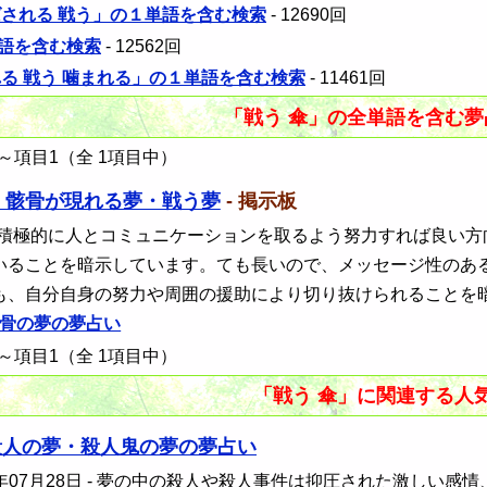
ばされる 戦う」の１単語を含む検索
- 12690回
語を含む検索
- 12562回
れる 戦う 噛まれる」の１単語を含む検索
- 11461回
「戦う 傘」の全単語を含む
～項目1（全 1項目中）
・骸骨が現れる夢・戦う夢
- 掲示板
 積極的に人とコミュニケーションを取るよう努力すれば良い
いることを暗示しています。ても長いので、メッセージ性のあ
も、自分自身の努力や周囲の援助により切り抜けられることを
骨の夢の夢占い
～項目1（全 1項目中）
「戦う 傘」に関連する人
殺人の夢・殺人鬼の夢の夢占い
年07月28日
- 夢の中の殺人や殺人事件は抑圧された激しい感