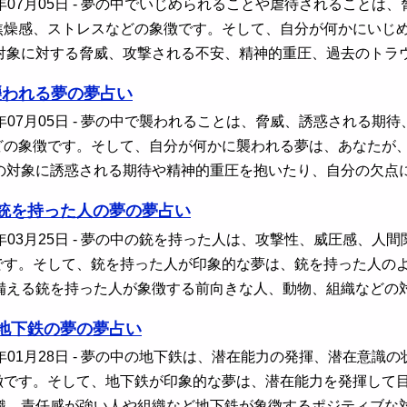
年07月05日
- 夢の中でいじめられることや虐待されることは
焦燥感、ストレスなどの象徴です。そして、自分が何かにいじ
対象に対する脅威、攻撃される不安、精神的重圧、過去のトラ
襲われる夢の夢占い
年07月05日
- 夢の中で襲われることは、脅威、誘惑される期
どの象徴です。そして、自分が何かに襲われる夢は、あなたが
の対象に誘惑される期待や精神的重圧を抱いたり、自分の欠点
銃を持った人の夢の夢占い
年03月25日
- 夢の中の銃を持った人は、攻撃性、威圧感、人
です。そして、銃を持った人が印象的な夢は、銃を持った人の
備える銃を持った人が象徴する前向きな人、動物、組織などの
地下鉄の夢の夢占い
年01月28日
- 夢の中の地下鉄は、潜在能力の発揮、潜在意識
徴です。そして、地下鉄が印象的な夢は、潜在能力を発揮して
織、責任感が強い人や組織など地下鉄が象徴するポジティブな