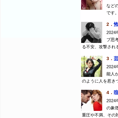
など
です
2．
2024
ブ思
る不安、攻撃され
3．
2024
能人
のように人を惹き
4．
2024
の象
重圧や不満、その