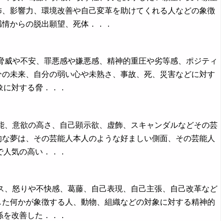
怖、影響力、環境改善や自己変革を助けてくれる人などの象徴
感情からの脱出願望、死体．．．
、脅威や不安、罪悪感や嫌悪感、精神的重圧や劣等感、ポジティ
分の未来、自分の弱い心や未熟さ、事故、死、災害などに対す
象に対する脅．．．
才能、意欲の高さ、自己顕示欲、虚飾、スキャンダルなどその芸
的な夢は、その芸能人本人のような好ましい側面、その芸能人
で人気の高い．．．
レス、怒りや不快感、葛藤、自己表現、自己主張、自己改革など
した何かが象徴する人、動物、組織などの対象に対する精神的
係を改善した．．．