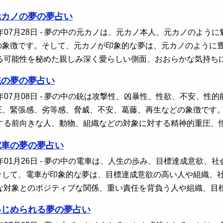
元カノの夢の夢占い
年07月28日
- 夢の中の元カノは、元カノ本人、元カノのよう
の象徴です。そして、元カノが印象的な夢は、元カノのように
る可能性を秘めた親しみ深く愛らしい側面、おおらかな気持ち
銃の夢の夢占い
年07月08日
- 夢の中の銃は攻撃性、凶暴性、性欲、不安、性
圧、緊張感、劣等感、脅威、不安、葛藤、再生などの象徴です
する前向きな人、動物、組織などの対象に対する精神的重圧、
電車の夢の夢占い
年01月26日
- 夢の中の電車は、人生の歩み、目標達成意欲、
そして、電車が印象的な夢は、目標達成意欲の高い人や組織、
な対象とのポジティブな関係、重い責任を背負う人や組織、目
いじめられる夢の夢占い