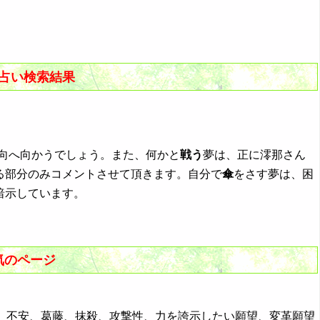
夢占い検索結果
方向へ向かうでしょう。また、何かと
戦う
夢は、正に澪那さん
る部分のみコメントさせて頂きます。自分で
傘
をさす夢は、困
暗示しています。
気のページ
情、不安、葛藤、抹殺、攻撃性、力を誇示したい願望、変革願望