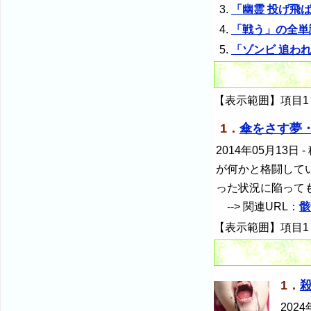
「幽霊 投げ飛
「戦う」の全単
「ゾンビ 追わ
【表示範囲】項目1
1．
傘をさす夢
2014年05月13日
-
が何かと格闘して
った状況に陥って
--> 関連URL：
骸
【表示範囲】項目1
1．
2024