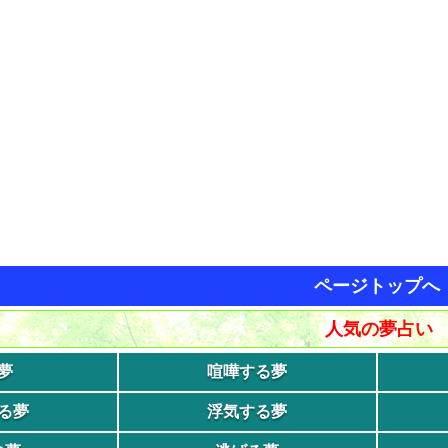
ページトップへ
人気の夢占い
夢
喧嘩する夢
る夢
浮気する夢