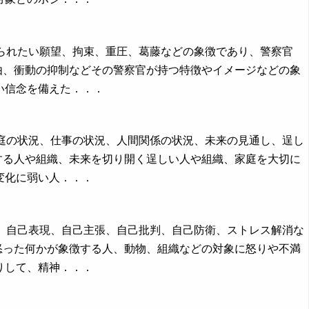
守られたい願望、拘束、重圧、葛藤などの象徴であり、警察官
由、衝動の抑制などその警察官が持つ特徴やイメージなどの象
い信念を備えた．．．
家庭の状況、仕事の状況、人間関係の状況、未来の見通し、逞し
する人や組織、未来を切り開く逞しい人や組織、家庭を大切に
変化に弱い人．．．
感、自己表現、自己主張、自己批判、自己防衛、ストレス解消な
怒った何かが象徴する人、動物、組織などの対象に怒りや不満
りして、精神．．．