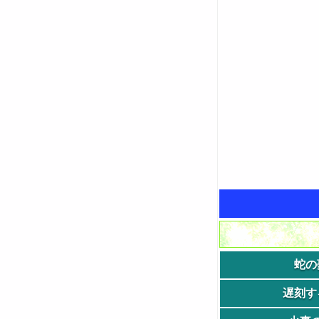
蛇の
遅刻す