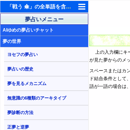
「戦う 傘」の全単語を含む夢占い検索結果
東洋・西洋占星術
夢占いメニュー
AIゆめの夢占いチャット
ホラリー占星術
夢の世界
手相占いで未来診断
上の入力欄にキー
タロットカードで無料占い
ヨセフの夢占い
が見た夢からのメ
命名の姓名判断
夢占いの歴史
スペースまたはカ
飛星派風水で住宅開運
ド結合条件として
夢を見るメカニズム
語が一語の場合は
男と女の心理学と心理テスト
無意識の6種類のアーキタイプ
夢診断の方法
正夢と逆夢