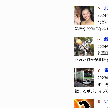
5．
2024
など
親密な関係になれ
6．
2024
的重
たれた何かが象徴
7．
2023
す。
徴するポジティブ
8．