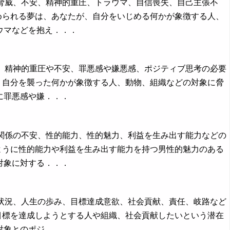
、脅威、不安、精神的重圧、トラウマ、自信喪失、自己主張不
められる夢は、あなたが、自分をいじめる何かが象徴する人、
ウマなどを抱え．．．
待、精神的重圧や不安、罪悪感や嫌悪感、ポジティブ思考の必要
、自分を襲った何かが象徴する人、動物、組織などの対象に脅
に罪悪感や嫌．．．
間関係の不安、性的能力、性的魅力、利益を生み出す能力などの
ように性的能力や利益を生み出す能力を持つ男性的魅力のある
対象に対する．．．
の状況、人生の歩み、目標達成意欲、社会貢献、責任、岐路など
目標を達成しようとする人や組織、社会貢献したいという潜在
対象とのポジ．．．