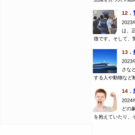
12．
2023
は、
徴です。そして、
13．
2023
さな
する人や動物など
14．
2024
どの
を抱えていたり、