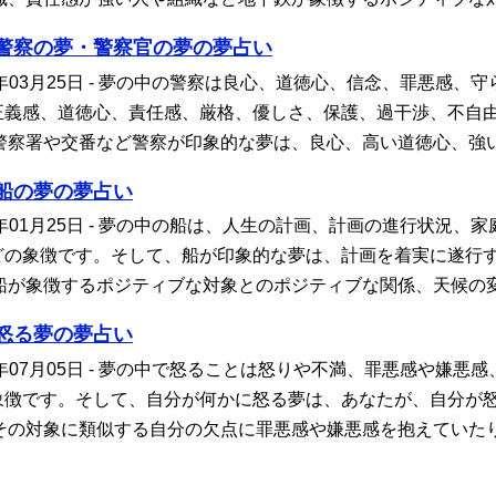
警察の夢・警察官の夢の夢占い
年03月25日
- 夢の中の警察は良心、道徳心、信念、罪悪感、
正義感、道徳心、責任感、厳格、優しさ、保護、過干渉、不自
警察署や交番など警察が印象的な夢は、良心、高い道徳心、強
船の夢の夢占い
年01月25日
- 夢の中の船は、人生の計画、計画の進行状況、
どの象徴です。そして、船が印象的な夢は、計画を着実に遂行
船が象徴するポジティブな対象とのポジティブな関係、天候の
怒る夢の夢占い
年07月05日
- 夢の中で怒ることは怒りや不満、罪悪感や嫌悪
象徴です。そして、自分が何かに怒る夢は、あなたが、自分が
その対象に類似する自分の欠点に罪悪感や嫌悪感を抱えていた