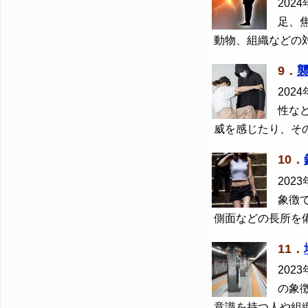
2024
足、
動物、組織などの
9．
2024
性な
威を感じたり、そ
10．
2023
象徴
側面などの長所を
11．
2023
の象
意識を持つ人や組