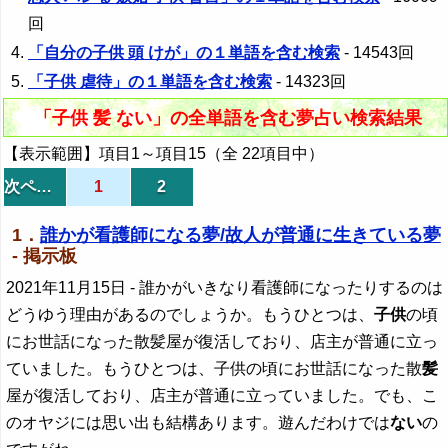
回
「自分の子供 頭 けが」の１単語を含む検索
- 14543回
「子供 虐待」の１単語を含む検索
- 14323回
「子供 髪 ない」の全単語を含む夢占い検索結果
【表示範囲】項目1～項目15（全 22項目中）
次ページ
1
2
1．
誰かが看護師になる夢/故人が普通に生きている夢
- 掲示板
2021年11月15日
- 誰かがいきなり看護師になったりするのは
どうゆう理由があるのでしょうか。もうひとつは、
子供
の頃
にお世話になった散髪屋が復活しており、店主が普通に立っ
ていました。もうひとつは、子供の頃にお世話になった散
髪
屋が復活しており、店主が普通に立っていました。でも、こ
のオヤジには思い出も結構あります。遊んだわけでは
ない
の