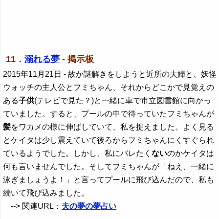
11．
溺れる夢
- 掲示板
2015年11月21日
- 故か謎解きをしようと近所の夫婦と、妖怪
ウォッチの主人公とフミちゃん、それからどこかで見覚えの
ある
子供
(テレビで見た？)と一緒に車で市立図書館に向かっ
ていました。すると、プールの中で待っていたフミちゃんが
髪
をワカメの様に伸ばしていて、私を捉えました。よく見る
とケイタは少し震えていて後ろからフミちゃんにくすぐられ
ているようでした。しかし、私にバレたく
ない
のかケイタは
何も言いませんでした。そしてフミちゃんが「ねえ、一緒に
泳ぎましょうよ！」と言ってプールに飛び込んだので、私も
続いて飛び込みました。
--> 関連URL：
夫の夢の夢占い