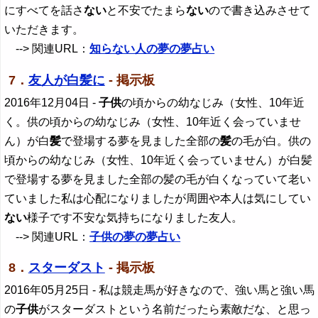
にすべてを話さ
ない
と不安でたまら
ない
ので書き込みさせて
いただきます。
--> 関連URL：
知らない人の夢の夢占い
7．
友人が白髪に
- 掲示板
2016年12月04日
-
子供
の頃からの幼なじみ（女性、10年近
く。供の頃からの幼なじみ（女性、10年近く会っていませ
ん）が白
髪
で登場する夢を見ました全部の
髪
の毛が白。供の
頃からの幼なじみ（女性、10年近く会っていません）が白髪
で登場する夢を見ました全部の髪の毛が白くなっていて老い
ていました私は心配になりましたが周囲や本人は気にしてい
ない
様子です不安な気持ちになりました友人。
--> 関連URL：
子供の夢の夢占い
8．
スターダスト
- 掲示板
2016年05月25日
- 私は競走馬が好きなので、強い馬と強い馬
の
子供
がスターダストという名前だったら素敵だな、と思っ