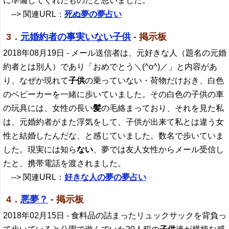
に準備してくれたものだと思いました。
--> 関連URL：
死ぬ夢の夢占い
3．
元婚約者の事実いない子供
- 掲示板
2018年08月19日
- メール送信者は、元好きな人（題名の元婚
約者とは別人）であり「おめでとう＼(^o^)／」と内容があ
り、なぜか現れて
子供
の乗っていない・荷物だけおき、白色
のベビーカーを一緒に歩いていました。その白色の子供の車
の玩具には、女性の長い
髪
の毛絡まっており、それを見た私
は、元婚約者がまた浮気をして、子供が出来て私とは違う女
性と結婚したんだな、と感じていました。数名で歩いていま
した。現実には知ら
ない
、夢では友人女性からメール受信し
たと、携帯電話を渡されました。
--> 関連URL：
好きな人の夢の夢占い
4．
悪夢？
- 掲示板
2018年02月15日
- 食料品の詰まったリュックサックを背負っ