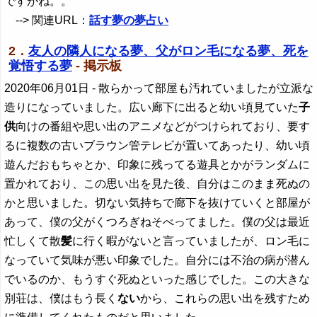
ですがね。。
--> 関連URL：
話す夢の夢占い
2．
友人の隣人になる夢、父がロン毛になる夢、死を
覚悟する夢
- 掲示板
2020年06月01日
- 散らかって部屋も汚れていましたが立派な
造りになっていました。広い廊下に出ると幼い頃見ていた
子
供
向けの番組や思い出のアニメなどがつけられており、要す
るに複数の古いブラウン管テレビが置いてあったり、幼い頃
遊んだおもちゃとか、印象に残ってる遊具とかがランダムに
置かれており、この思い出を見た後、自分はこのまま死ぬの
かと思いました。切ない気持ちで廊下を抜けていくと部屋が
あって、僕の父がくつろぎねそべってました。僕の父は最近
忙しくて散
髪
に行く暇がないと言っていましたが、ロン毛に
なっていて気味が悪い印象でした。自分には不治の病が潜ん
でいるのか、もうすぐ死ぬといった感じでした。この大きな
別荘は、僕はもう長く
ない
から、これらの思い出を残すため