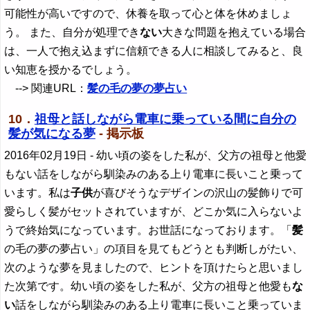
可能性が高いですので、休養を取って心と体を休めましょ
う。 また、自分が処理でき
ない
大きな問題を抱えている場合
は、一人で抱え込まずに信頼できる人に相談してみると、良
い知恵を授かるでしょう。
--> 関連URL：
髪の毛の夢の夢占い
10．
祖母と話しながら電車に乗っている間に自分の
髪が気になる夢
- 掲示板
2016年02月19日
- 幼い頃の姿をした私が、父方の祖母と他愛
もない話をしながら馴染みのある上り電車に長いこと乗って
います。私は
子供
が喜びそうなデザインの沢山の髪飾りで可
愛らしく髪がセットされていますが、どこか気に入らないよ
うで終始気になっています。お世話になっております。「
髪
の毛の夢の夢占い」の項目を見てもどうとも判断しがたい、
次のような夢を見ましたので、ヒントを頂けたらと思いまし
た次第です。幼い頃の姿をした私が、父方の祖母と他愛も
な
い
話をしながら馴染みのある上り電車に長いこと乗っていま