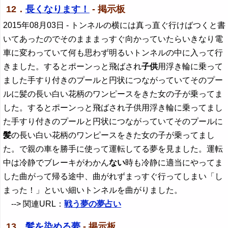
12．
長くなります！
- 掲示板
2015年08月03日
- トンネルの横には真っ直ぐ行けばつくと書
いてあったのでそのまままっすぐ向かっていたらいきなり電
車に変わっていて何も思わず明るいトンネルの中に入って行
きました。するとポーンっと飛ばされ
子供
用浮き輪に乗って
ました手すり付きのプールと円状につながっていてそのプー
ルに髪の長い白い花柄のワンピースをきた女の子が乗ってま
した。するとポーンっと飛ばされ子供用浮き輪に乗ってまし
た手すり付きのプールと円状につながっていてそのプールに
髪
の長い白い花柄のワンピースをきた女の子が乗ってまし
た。で親の車を勝手に使って運転してる夢を見ました。運転
中は冷静でブレーキがわかん
ない
時も冷静に適当にやってま
した曲がって帰る途中、曲がれずまっすぐ行ってしまい「し
まった！」といい細いトンネルを曲がりました。
--> 関連URL：
戦う夢の夢占い
13．
髪を染める夢
- 掲示板