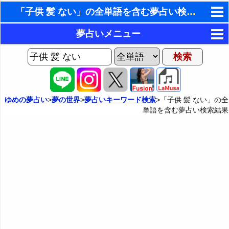
「子供 髪 ない」の全単語を含む夢占い検索結果
東洋・西洋占星術
夢占いメニュー
ホラリー占星術
AIゆめの夢占いチャット
夢の世界
手相占いで未来診断
ヨセフの夢占い
夢占い掲示板
タロットカードで無料占い
ゆめの夢占い
>
夢の世界
>
夢占いキーワード検索
>「子供 髪 ない」の全
単語を含む夢占い検索結果
夢占いの歴史
カテゴリー別夢占い
命名の姓名判断
夢を見るメカニズム
夢占い辞典
飛星派風水で住宅開運
無意識の6種類のアーキタイプ
人気の夢占い
男と女の心理学と心理テスト
夢診断の方法
正夢と逆夢
予知夢とデジャヴ