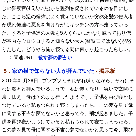
て歩いていると公園で遊んでいた20人程の
子供
達が横柄な感
じの警察官(4,5人いた)から整列を促されているのを目にし
た。ここら辺の経緯はよく覚えていないが突然茶
髪
の侵入者
が現れ俺達に悪意を向けながらキッチンの方へ走っていっ
た。すると子供達の人数も5人くらいにかなり減っており俺
が室内をウロウロすると知ら
ない
大人(警察官では
ない
)が怒
りだした。どうやら俺が寝てる間に何かが起こったらしい。
--> 関連URL：
殺す夢の夢占い
5．
家の横で知らない人が拝んでいた
- 掲示板
2018年01月28日
- ブツブツとそれぞれ喋りながら、それはそ
れは黙々と拝んでいるようで、私は怖くなり、急いで玄関に
戻り怯え、母はそのまま行ったようです。
子供
を再び寝かし
つけていると私もつられて寝てしまったら、この夢を見て母
に関する不吉な夢でないかと思って今、飛び起きました。子
供を再び寝かしつけていると私もつられて寝てしまったら、
この夢を見て母に関する不吉な夢でないかと思って今、飛び