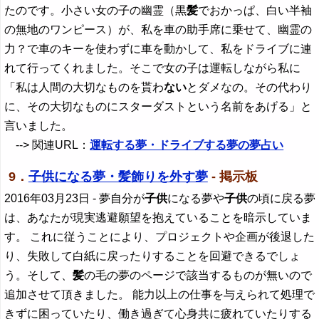
たのです。小さい女の子の幽霊（黒
髪
でおかっぱ、白い半袖
の無地のワンピース）が、私を車の助手席に乗せて、幽霊の
力？で車のキーを使わずに車を動かして、私をドライブに連
れて行ってくれました。そこで女の子は運転しながら私に
「私は人間の大切なものを貰わ
ない
とダメなの。その代わり
に、その大切なものにスターダストという名前をあげる」と
言いました。
--> 関連URL：
運転する夢・ドライブする夢の夢占い
9．
子供になる夢・髪飾りを外す夢
- 掲示板
2016年03月23日
- 夢自分が
子供
になる夢や
子供
の頃に戻る夢
は、あなたが現実逃避願望を抱えていることを暗示していま
す。 これに従うことにより、プロジェクトや企画が後退した
り、失敗して白紙に戻ったりすることを回避できるでしょ
う。そして、
髪
の毛の夢のページで該当するものが無いので
追加させて頂きました。 能力以上の仕事を与えられて処理で
きずに困っていたり、働き過ぎて心身共に疲れていたりする