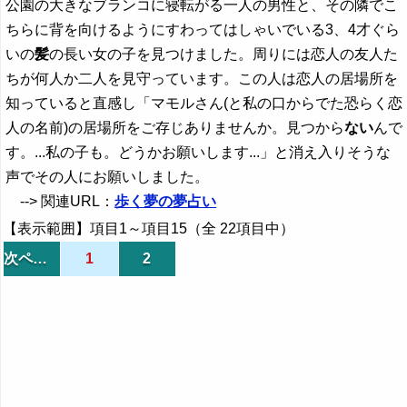
公園の大きなブランコに寝転がる一人の男性と、その隣でこ
ちらに背を向けるようにすわってはしゃいでいる3、4才ぐら
いの
髪
の長い女の子を見つけました。周りには恋人の友人た
ちが何人か二人を見守っています。この人は恋人の居場所を
知っていると直感し「マモルさん(と私の口からでた恐らく恋
人の名前)の居場所をご存じありませんか。見つから
ない
んで
す。...私の子も。どうかお願いします...」と消え入りそうな
声でその人にお願いしました。
--> 関連URL：
歩く夢の夢占い
【表示範囲】項目1～項目15（全 22項目中）
次ページ
1
2