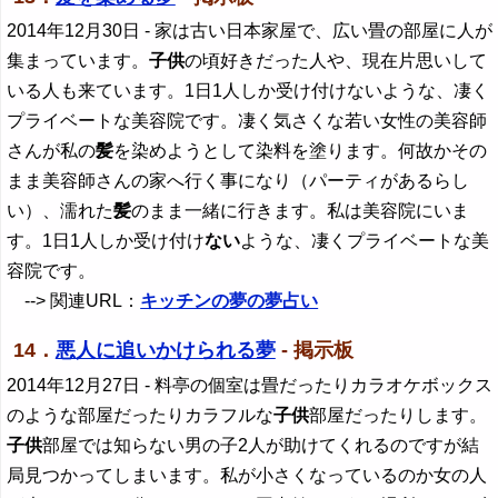
2014年12月30日
- 家は古い日本家屋で、広い畳の部屋に人が
集まっています。
子供
の頃好きだった人や、現在片思いして
いる人も来ています。1日1人しか受け付けないような、凄く
プライベートな美容院です。凄く気さくな若い女性の美容師
さんが私の
髪
を染めようとして染料を塗ります。何故かその
まま美容師さんの家へ行く事になり（パーティがあるらし
い）、濡れた
髪
のまま一緒に行きます。私は美容院にいま
す。1日1人しか受け付け
ない
ような、凄くプライベートな美
容院です。
--> 関連URL：
キッチンの夢の夢占い
14．
悪人に追いかけられる夢
- 掲示板
2014年12月27日
- 料亭の個室は畳だったりカラオケボックス
のような部屋だったりカラフルな
子供
部屋だったりします。
子供
部屋では知らない男の子2人が助けてくれるのですが結
局見つかってしまいます。私が小さくなっているのか女の人