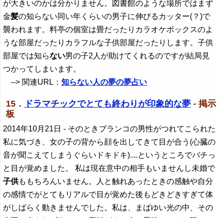
が大きいのかは分かりません。図書館のような場所ではまず
金
髪
の知らない同い年くらいの男子に伸びるカッター(？)で
襲われます。料亭の個室は畳だったりカラオケボックスのよ
うな部屋だったりカラフルな子供部屋だったりします。子供
部屋では知ら
ない
男の子2人が助けてくれるのですが結局見
つかってしまいます。
--> 関連URL：
知らない人の夢の夢占い
15．
ドラマチックでとても終わりが印象的な夢
- 掲示
板
2014年10月21日
- そのときブランコの男性がつれてこられた
私に気づき、女の子の背から顔を出してきて目が合う(心臓の
音が聞こえてしまうぐらいドキドキ)....というところでバチっ
と目が覚めました。 私は現在意中の相手もいませんし未婚で
子供
ももちろんいません。人と触れあったときの感触や自分
の感情でがとてもリアルで目が覚めた後もどきどきすぎて体
がしばらく動きませんでした。私は、まばゆい光の中、その