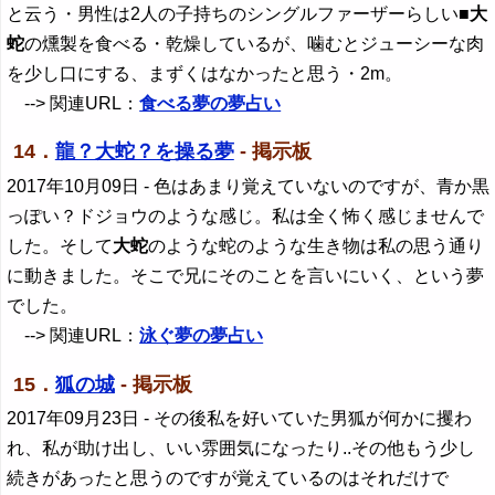
と云う・男性は2人の子持ちのシングルファーザーらしい■
大
蛇
の燻製を食べる・乾燥しているが、噛むとジューシーな肉
を少し口にする、まずくはなかったと思う・2m。
--> 関連URL：
食べる夢の夢占い
14．
龍？大蛇？を操る夢
- 掲示板
2017年10月09日
- 色はあまり覚えていないのですが、青か黒
っぽい？ドジョウのような感じ。私は全く怖く感じませんで
した。そして
大蛇
のような蛇のような生き物は私の思う通り
に動きました。そこで兄にそのことを言いにいく、という夢
でした。
--> 関連URL：
泳ぐ夢の夢占い
15．
狐の城
- 掲示板
2017年09月23日
- その後私を好いていた男狐が何かに攫わ
れ、私が助け出し、いい雰囲気になったり..その他もう少し
続きがあったと思うのですが覚えているのはそれだけで