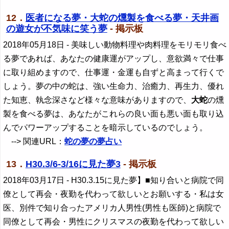
12．
医者になる夢・大蛇の燻製を食べる夢・天井画
の遊女が不気味に笑う夢
- 掲示板
2018年05月18日
- 美味しい動物料理や肉料理をモリモリ食べ
る夢であれば、あなたの健康運がアップし、意欲満々で仕事
に取り組めますので、仕事運・金運も自ずと高まって行くで
しょう。夢の中の蛇は、強い生命力、治癒力、再生力、優れ
た知恵、執念深さなど様々な意味がありますので、
大蛇
の燻
製を食べる夢は、あなたがこれらの良い面も悪い面も取り込
んでパワーアップすることを暗示しているのでしょう。
--> 関連URL：
蛇の夢の夢占い
13．
H30.3/6-3/16に見た夢3
- 掲示板
2018年03月17日
- H30.3.15に見た夢】■知り合いと病院で同
僚として再会・夜勤を代わって欲しいとお願いする・私は女
医、別件で知り合ったアメリカ人男性(男性も医師)と病院で
同僚として再会・男性にクリスマスの夜勤を代わって欲しい