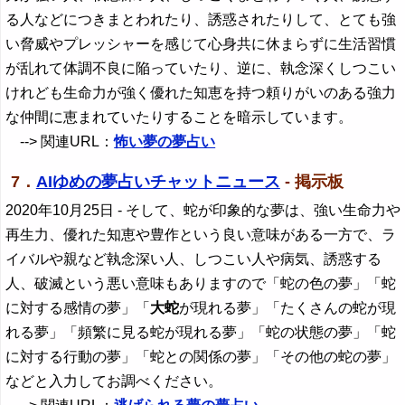
る人などにつきまとわれたり、誘惑されたりして、とても強
い脅威やプレッシャーを感じて心身共に休まらずに生活習慣
が乱れて体調不良に陥っていたり、逆に、執念深くしつこい
けれども生命力が強く優れた知恵を持つ頼りがいのある強力
な仲間に恵まれていたりすることを暗示しています。
--> 関連URL：
怖い夢の夢占い
7．
AIゆめの夢占いチャットニュース
- 掲示板
2020年10月25日
- そして、蛇が印象的な夢は、強い生命力や
再生力、優れた知恵や豊作という良い意味がある一方で、ラ
イバルや親など執念深い人、しつこい人や病気、誘惑する
人、破滅という悪い意味もありますので「蛇の色の夢」「蛇
に対する感情の夢」「
大蛇
が現れる夢」「たくさんの蛇が現
れる夢」「頻繁に見る蛇が現れる夢」「蛇の状態の夢」「蛇
に対する行動の夢」「蛇との関係の夢」「その他の蛇の夢」
などと入力してお調べください。