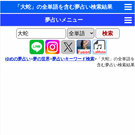
「大蛇」の全単語を含む夢占い検索結果
東洋・西洋占星術
夢占いメニュー
ホラリー占星術
AIゆめの夢占いチャット
夢の世界
手相占いで未来診断
ヨセフの夢占い
夢占い掲示板
タロットカードで無料占い
ゆめの夢占い
>
夢の世界
>
夢占いキーワード検索
>「大蛇」の全単語を
含む夢占い検索結果
夢占いの歴史
カテゴリー別夢占い
命名の姓名判断
夢を見るメカニズム
夢占い辞典
飛星派風水で住宅開運
無意識の6種類のアーキタイプ
人気の夢占い
男と女の心理学と心理テスト
夢診断の方法
正夢と逆夢
予知夢とデジャヴ