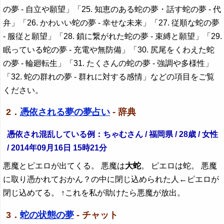
の夢 - 自立や願望」「25. 知恵のある蛇の夢・話す蛇の夢 - 代
弁」「26. かわいい蛇の夢 - 幸せな未来」「27. 従順な蛇の夢
- 服従と願望」「28. 鎖に繋がれた蛇の夢 - 束縛と願望」「29.
眠っている蛇の夢 - 充電や無防備」「30. 尻尾をくわえた蛇
の夢 - 輪廻転生」「31. たくさんの蛇の夢 - 強調や多様性」
「32. 蛇の群れの夢 - 群れに対する感情」などの項目をご覧
ください。
2．
憑依される夢の夢占い
- 辞典
憑依され混乱している例：ちゃむさん / 福岡県 / 28歳 / 女性
/ 2014年09月16日 15時21分
悪魔とピエロが出てくる。 悪魔は
大蛇
。 ピエロは蛇。 悪魔
に取り憑かれておかん？の中に閉じ込められた人←ピエロが
閉じ込めてる。 ↑これを私が助けたら悪魔が放出。
3．
蛇の状態の夢
- チャット