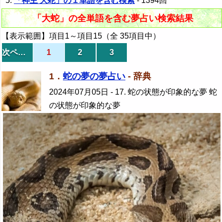
「神主 大蛇」の１単語を含む検索
- 1394回
「大蛇」の全単語を含む夢占い検索結果
【表示範囲】項目1～項目15（全 35項目中）
次ページ
1
2
3
1．
蛇の夢の夢占い
- 辞典
2024年07月05日
- 17. 蛇の状態が印象的な夢 蛇
の状態が印象的な夢