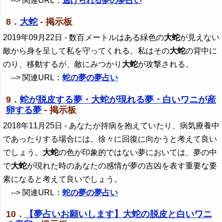
--> 関連URL：
逃げられる夢の夢占い
8．
大蛇
- 掲示板
2019年09月22日
- 数百メートルはある緑色の
大蛇
が見えない
敵から身を呈して私を守ってくれる。私はその
大蛇
の背中に
のり、移動するが、敵にみつかり
大蛇
が攻撃される。
--> 関連URL：
蛇の夢の夢占い
9．
蛇が脱皮する夢・大蛇が現れる夢・白いワニが産
卵する夢
- 掲示板
2018年11月25日
- あなたが持病を抱えていたり、病気療養中
であったりする場合には、徐々に回復に向かうと考えて良い
でしょう。
大蛇
の色が印象的ではない夢においては、夢の中
で
大蛇
が現れた時のあなたの感情が夢の吉凶を表す重要な要
素になると考えて良いでしょう。
--> 関連URL：
蛇の夢の夢占い
10．
【夢占いお願いします】大蛇の脱皮と白いワニ