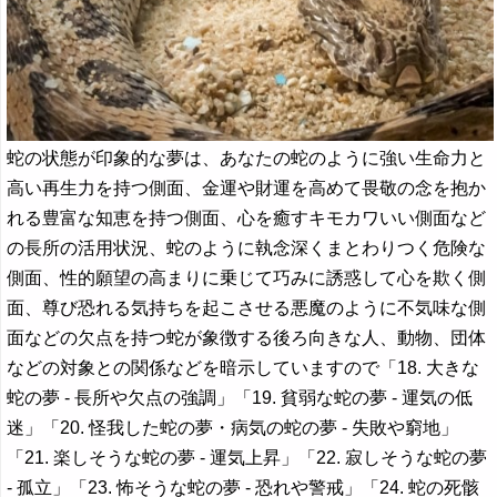
蛇の状態が印象的な夢は、あなたの蛇のように強い生命力と
高い再生力を持つ側面、金運や財運を高めて畏敬の念を抱か
れる豊富な知恵を持つ側面、心を癒すキモカワいい側面など
の長所の活用状況、蛇のように執念深くまとわりつく危険な
側面、性的願望の高まりに乗じて巧みに誘惑して心を欺く側
面、尊び恐れる気持ちを起こさせる悪魔のように不気味な側
面などの欠点を持つ蛇が象徴する後ろ向きな人、動物、団体
などの対象との関係などを暗示していますので「18. 大きな
蛇の夢 - 長所や欠点の強調」「19. 貧弱な蛇の夢 - 運気の低
迷」「20. 怪我した蛇の夢・病気の蛇の夢 - 失敗や窮地」
「21. 楽しそうな蛇の夢 - 運気上昇」「22. 寂しそうな蛇の夢
- 孤立」「23. 怖そうな蛇の夢 - 恐れや警戒」「24. 蛇の死骸