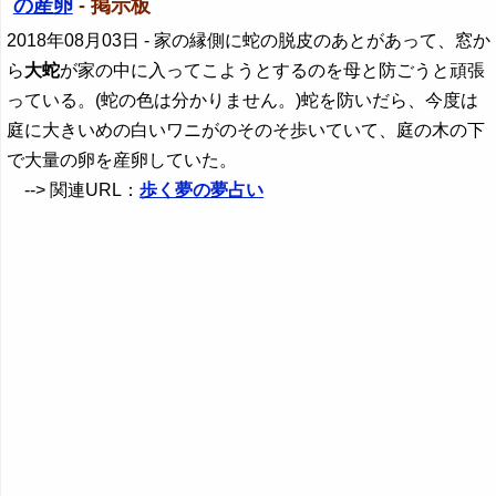
の産卵
- 掲示板
2018年08月03日
- 家の縁側に蛇の脱皮のあとがあって、窓か
ら
大蛇
が家の中に入ってこようとするのを母と防ごうと頑張
っている。(蛇の色は分かりません。)蛇を防いだら、今度は
庭に大きいめの白いワニがのそのそ歩いていて、庭の木の下
で大量の卵を産卵していた。
--> 関連URL：
歩く夢の夢占い