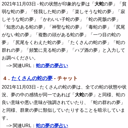
2021年11月03日
- 蛇の状態が印象的な夢は「
大蛇
の夢」「貧
弱な蛇の夢」「怪我した蛇の夢」「楽しそうな蛇の夢」「寂
しそうな蛇の夢」「かわいい子蛇の夢」「蛇の死骸の夢」
「知恵のある蛇の夢」「神聖な蛇の夢」「毒蛇の夢」「尻尾
がない蛇の夢」「複数の頭がある蛇の夢」「一つ目の蛇の
夢」「尻尾をくわえた蛇の夢」「たくさんの蛇の夢」「蛇の
群れの夢」「頻繁に見る蛇の夢」「ハブ酒の夢」と入力して
お調べください。
--> 関連URL：
蛇の夢の夢占い
4．
たくさんの蛇の夢
- チャット
2021年11月03日
- たくさんの蛇の夢は、全ての蛇の状態や状
況、夢の中の感情が同一であれば「
大蛇
の夢」と同様、蛇の
良い意味や悪い意味が強調されていたり、「蛇の群れの夢」
と同様、群衆の夢に類似していたりすることを暗示していま
す。
--> 関連URL：
蛇の夢の夢占い