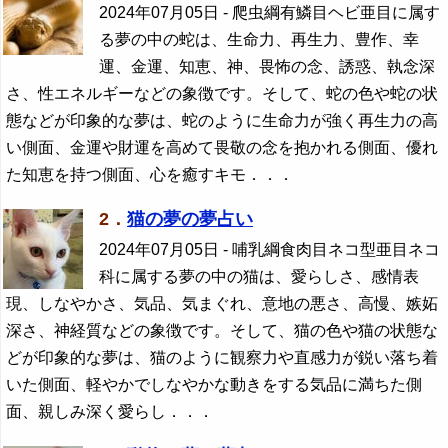
2024年07月05日
- 爬虫綱有鱗目ヘビ亜目に属す
る夢の中の蛇は、生命力、再生力、豊作、幸
運、金運、知恵、神、畏怖の念、誘惑、執念深
さ、性エネルギーなどの象徴です。そして、蛇の色や蛇の状
態などが印象的な夢は、蛇のように生命力が強く再生力の高
い側面、金運や財運を高めて畏敬の念を抱かれる側面、優れ
た知恵を持つ側面、心を癒すキモ．．．
2．
猫の夢の夢占い
2024年07月05日
- 哺乳綱食肉目ネコ型亜目ネコ
科に属する夢の中の猫は、愛らしさ、感情表
現、しなやかさ、気品、気まぐれ、意地の悪さ、高慢、嫉妬
深さ、神経質などの象徴です。そして、猫の色や猫の状態な
どが印象的な夢は、猫のように観察力や直感力が鋭い落ち着
いた側面、軽やかでしなやかな動きをする気品に満ちた側
面、親しみ深く愛らし．．．