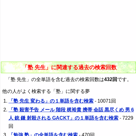
「塾 先生」に関連する過去の検索回数
「塾 先生」の全単語を含む過去の検索回数は
432回
です。
他の人がよく検索する「塾」に関する夢
「塾 先生 変わる」の１単語を含む検索
- 10071回
「塾 殺害予告 メール 階段 梶裕貴 携帯 会話 黒尽くめ 男 6
人 銃 鎌 射殺される GACKT」の１単語を含む検索
- 7229
回
「勉強 塾」の全単語を含む検索
- 470回