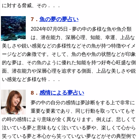
に対する脅威、その．．．
7．
魚の夢の夢占い
2024年07月05日
- 夢の中の多様な魚や魚介類
は、潜在能力、深層心理、知能、幸運、上品な
美しさや鋭い感覚などの多様性などその魚が持つ特徴やイメ
ージなどの象徴です。そして、魚の色や魚の状態などが印象
的な夢は、その魚のように優れた知能を持つ好奇心旺盛な側
面、潜在能力や深層心理を追求する側面、上品な美しさや鋭
い感覚など多様な特．．．
8．
感情による夢占い
夢の中の自分の感情は夢診断をする上で非常に
重要な要素であり、同じ行動を取っていてもそ
の時の感情により意味が全く異なります。例えば、悲しくて
泣いている夢と意味もなく泣いている夢や、楽しくて心から
笑っている夢と本心から笑っていない夢などがその典型例で