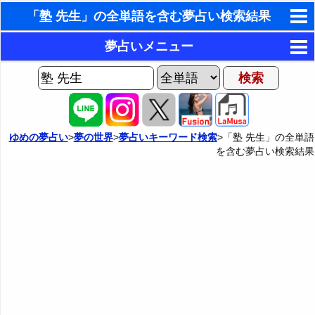
「塾 先生」の全単語を含む夢占い検索結果
東洋・西洋占星術
夢占いメニュー
ホラリー占星術
AIゆめの夢占いチャット
夢の世界
手相占いで未来診断
ヨセフの夢占い
夢占い掲示板
タロットカードで無料占い
ゆめの夢占い
>
夢の世界
>
夢占いキーワード検索
>「塾 先生」の全単語
を含む夢占い検索結果
夢占いの歴史
カテゴリー別夢占い
命名の姓名判断
夢を見るメカニズム
夢占い辞典
飛星派風水で住宅開運
無意識の6種類のアーキタイプ
人気の夢占い
男と女の心理学と心理テスト
夢診断の方法
正夢と逆夢
予知夢とデジャヴ