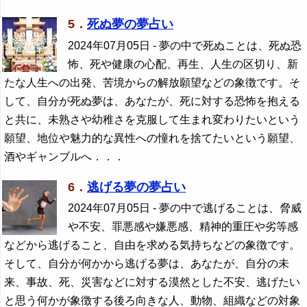
5．
死ぬ夢の夢占い
2024年07月05日
- 夢の中で死ぬことは、死ぬ恐
怖、死や健康の心配、再生、人生の区切り、新
たな人生への出発、苦境からの解放願望などの象徴です。そ
して、自分が死ぬ夢は、あなたが、死に対する恐怖を抱える
と共に、未熟さや幼稚さを克服して生まれ変わりたいという
願望、地位や魅力的な異性への憧れを捨てたいという願望、
酒やギャンブルへ．．．
6．
逃げる夢の夢占い
2024年07月05日
- 夢の中で逃げることは、脅威
や不安、罪悪感や嫌悪感、精神的重圧や劣等感
などから逃げること、自由を求める気持ちなどの象徴です。
そして、自分が何かから逃げる夢は、あなたが、自分の未
来、事故、死、災害などに対する漠然とした不安、逃げたい
と思う何かが象徴する後ろ向きな人、動物、組織などの対象