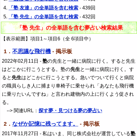
「塾 友達」の全単語を含む検索
- 439回
「塾 先生」の全単語を含む検索
- 432回
「塾 先生」の全単語を含む夢占い検索結果
【表示範囲】項目1～項目6（全 6項目中）
1．
不思議な飛行機
- 掲示板
2022年02月11日
-
塾
の先生と一緒に病院に行く。すると先生
はどこかに行こうとする。塾の
先生
と一緒に病院に行く。す
ると
先生
はどこかに行こうとする。急いでついて行くと病院
の職員らしき人に捕まり車椅子に乗せられ「あなたも飛行機
に乗りたいんですね」と言われ建物内の上に行くよう促され
る。
--> 関連URL：
探す夢・見つける夢の夢占い
2．
なぜか記憶に残ってます。
- 掲示板
2017年11月27日
- 私はいま、同じ株式会社が運営している
塾