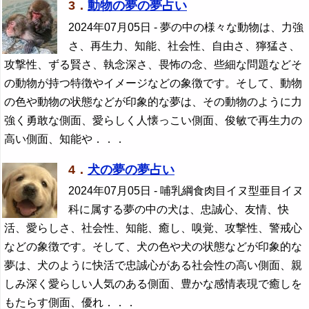
3．
動物の夢の夢占い
2024年07月05日
- 夢の中の様々な動物は、力強
さ、再生力、知能、社会性、自由さ、獰猛さ、
攻撃性、ずる賢さ、執念深さ、畏怖の念、些細な問題などそ
の動物が持つ特徴やイメージなどの象徴です。そして、動物
の色や動物の状態などが印象的な夢は、その動物のように力
強く勇敢な側面、愛らしく人懐っこい側面、俊敏で再生力の
高い側面、知能や．．．
4．
犬の夢の夢占い
2024年07月05日
- 哺乳綱食肉目イヌ型亜目イヌ
科に属する夢の中の犬は、忠誠心、友情、快
活、愛らしさ、社会性、知能、癒し、嗅覚、攻撃性、警戒心
などの象徴です。そして、犬の色や犬の状態などが印象的な
夢は、犬のように快活で忠誠心がある社会性の高い側面、親
しみ深く愛らしい人気のある側面、豊かな感情表現で癒しを
もたらす側面、優れ．．．