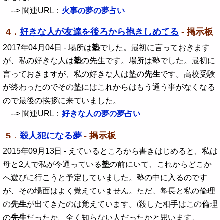
--> 関連URL：
火事の夢の夢占い
4．
好きな人が友達を後ろから抱きしめてる
- 掲示板
2017年04月04日
- 場所は
塾
でした。最初に言っておきます
が、私の好きな人は
塾
の先生です。場所は塾でした。最初に
言っておきますが、私の好きな人は塾の
先生
です。高校受験
が終わったのでその塾にはこれからはもう通う事がなくなる
ので最後の挨拶に来ていました。
--> 関連URL：
好きな人の夢の夢占い
5．
殺人犯になる夢
- 掲示板
2015年09月13日
- えているところから書きはじめると、私は
母と2人で私が今通っている
塾
の前にいて、これからどこか
へ遊びに行こうと予定していました。塾の中に入るのです
が、その場面はよく覚えていません。ただ、塾長と私の倫理
の
先生
が出てきたのは覚えています。(殺した相手はこの倫理
の
先生
だったか、全く知らない人だったかと思います。