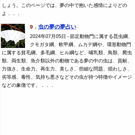
しょう。このページでは、夢の中で抱いた感情によりどの
よ．．．
9．
虫の夢の夢占い
2024年07月05日
- 節足動物門に属する昆虫綱、
クモガタ綱、軟甲綱、ムカデ綱や、環形動物門
に属する貧毛綱、多毛綱、ヒル綱など、哺乳類、鳥類、爬虫
類、両生類、魚介類以外の動物である夢の中の虫は、貢献、
力強さ、生命力、再生力、美しさ、些細な問題、煩わしさ、
劣等感、毒性、気持ち悪さなどその虫が持つ特徴やイメージ
などの象徴です。．．．