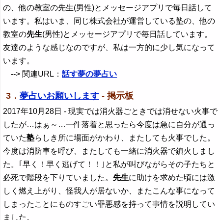
の、他の教室の先生(男性)とメッセージアプリで毎日話して
います。私はいま、同じ株式会社が運営している塾の、他の
教室の
先生
(男性)とメッセージアプリで毎日話しています。
友達のような感じなのですが、私は一方的に少し気になって
います。
--> 関連URL：
話す夢の夢占い
3．
夢占いお願いします
- 掲示板
2017年10月28日
- 現実では消火器ごときでは消せない火事で
したが…はぁ～…一件落着と思ったら今度は急に自分が通っ
ていた
塾
らしき所に場面がかわり、またしても火事でした。
今度は消防車を呼び、またしても一緒に消火器で鎮火しまし
た。｢早く！早く逃げて！！｣と私が叫びながらその子たちと
必死で階段を下りていました。
先生
に助けを求めた頃には激
しく燃え上がり、怪我人が居ないか、またこんな事になって
しまったことにものすごい罪悪感を持って事情を説明してい
ました。