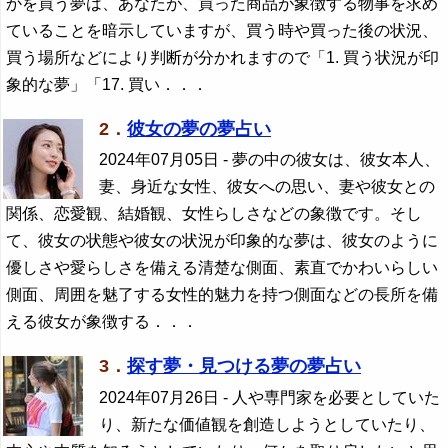
かを買う夢は、あなたが、買った商品が象徴する物事を求め
ていることを暗示していますが、買う時や買った後の状況、
買う場所などにより判断が分かれますので「1. 買う状況が印
象的な夢」「17. 買い．．．
2．
彼女の夢の夢占い
2024年07月05日
- 夢の中の彼女は、彼女本人、
妻、身近な女性、彼女への思い、妻や彼女との
関係、恋愛観、結婚観、女性らしさなどの象徴です。そし
て、彼女の状態や彼女の状況が印象的な夢は、彼女のように
優しさや愛らしさを備える清楚な側面、素直でかわいらしい
側面、周囲を魅了する女性的魅力を持つ側面などの長所を備
える彼女が象徴する．．．
3．
探す夢・見つける夢の夢占い
2024年07月26日
- 人や専門家を必要としていた
り、新たな価値観を創造しようとしていたり、