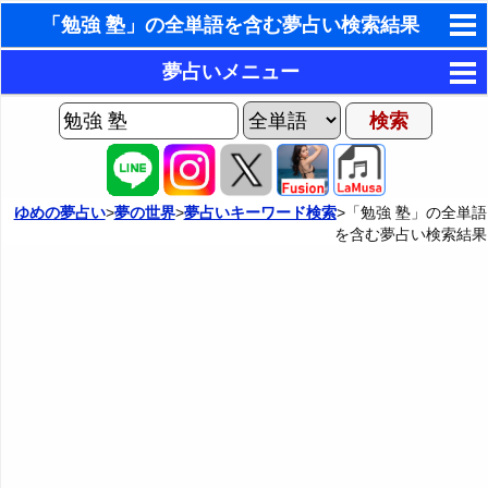
「勉強 塾」の全単語を含む夢占い検索結果
東洋・西洋占星術
夢占いメニュー
ホラリー占星術
AIゆめの夢占いチャット
夢の世界
手相占いで未来診断
ヨセフの夢占い
夢占い掲示板
タロットカードで無料占い
ゆめの夢占い
>
夢の世界
>
夢占いキーワード検索
>「勉強 塾」の全単語
を含む夢占い検索結果
夢占いの歴史
カテゴリー別夢占い
命名の姓名判断
夢を見るメカニズム
夢占い辞典
飛星派風水で住宅開運
無意識の6種類のアーキタイプ
人気の夢占い
男と女の心理学と心理テスト
夢診断の方法
正夢と逆夢
予知夢とデジャヴ