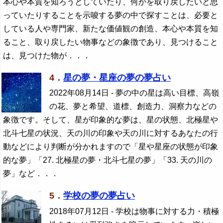
本心や本質を知ろうとしていたり、何かを取り戻したいと思
っていたりすることを示唆する夢の中で探すことは、必要と
している人や専門家、新たな価値観の創造、本心や本質を知
ること、取り戻したい物事などの象徴であり、見つけること
は、見つけた物が．．．
4．
星の夢・星座の夢の夢占い
2022年08月14日
- 夢の中の星は高い目標、高嶺
の花、夢と希望、道標、創造力、洞察力などの
象徴です。そして、星が印象的な夢は、星の状態、北極星や
北斗七星の状況、天の川の印象や天の川に対するあなたの行
動などにより判断が分かれますので「星や星座の状態が印象
的な夢」「27. 北極星の夢・北斗七星の夢」「33. 天の川の
夢」など．．．
5．
学校の夢の夢占い
2018年07月12日
- 学校は物事に対する力・積極