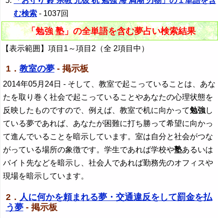
「お守り 鈴 宗教 元彼 机 勉強 海 満潮 刃物」の１単語を含
む検索
- 1037回
「勉強 塾」の全単語を含む夢占い検索結果
【表示範囲】項目1～項目2（全 2項目中）
1．
教室の夢
- 掲示板
2014年05月24日
- そして、教室で起こっていることは、あな
たを取り巻く社会で起こっていることやあなたの心理状態を
反映したものですので、例えば、教室で机に向かって
勉強
し
ている夢であれば、あなたが困難に打ち勝って希望に向かっ
て進んでいることを暗示しています。室は自分と社会がつな
がっている場所の象徴です。学生であれば学校や
塾
あるいは
バイト先などを暗示し、社会人であれば勤務先のオフィスや
現場を暗示しています。
2．
人に何かを頼まれる夢・交通違反をして罰金を払
う夢
- 掲示板