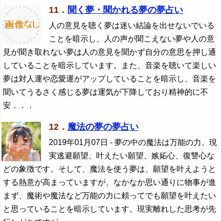
11．
聞く夢・聞かれる夢の夢占い
人の意見を聴く夢は迷い結論を出せないでいる
ことを暗示し、人の声が聞こえない夢や人の意
見が聞き取れない夢は人の意見を聞かず自分の意思を押し通
していることを暗示しています。また、音楽を聴いて楽しい
夢は対人運や恋愛運がアップしていることを暗示し、音楽を
聞いてうるさく感じる夢は運気が下降しており精神的に不
安．．．
12．
魔法の夢の夢占い
2019年01月07日
- 夢の中の魔法は万能の力、現
実逃避願望、叶えたい願望、嫉妬心、復讐心な
どの象徴です。そして、魔法を使う夢は、願望を叶えようと
する熱意が高まっていますが、なかなか思い通りに物事が進
まず、魔術や魔法など万能の力に頼ってでも願望を叶えたい
と思っていることを暗示しています。現実離れした思考が先