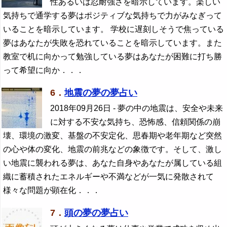
性あるいは忍耐強さを暗示しています。楽しい
気持ちで通学する夢はポジティブな気持ちで力がみなぎって
いることを暗示しています。 学校に遅刻しそうで焦っている
夢はあなたが失敗を恐れていることを暗示しています。また
教室で机に向かって勉強している夢はあなたが困難に打ち勝
って希望に向か．．．
6．
地震の夢の夢占い
2018年09月26日
- 夢の中の地震は、安全や未来
に対する不安な気持ち、恐怖感、信頼関係の崩
壊、環境の激変、基盤の不安定化、思春期や老年期など突然
の心や体の変化、地震の前兆などの象徴です。そして、激し
い地震に襲われる夢は、あなた自身やあなたが属している組
織に蓄積されたエネルギーや不満などが一気に発散されて
様々な問題が顕在化．．．
7．
頭の夢の夢占い