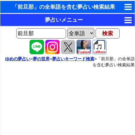
「前旦那」の全単語を含む夢占い検索結果
東洋・西洋占星術
夢占いメニュー
ホラリー占星術
AIゆめの夢占いチャット
夢の世界
手相占いで未来診断
ヨセフの夢占い
夢占い掲示板
タロットカードで無料占い
ゆめの夢占い
>
夢の世界
>
夢占いキーワード検索
>「前旦那」の全単語
を含む夢占い検索結果
夢占いの歴史
カテゴリー別夢占い
命名の姓名判断
夢を見るメカニズム
夢占い辞典
飛星派風水で住宅開運
無意識の6種類のアーキタイプ
人気の夢占い
男と女の心理学と心理テスト
夢診断の方法
正夢と逆夢
予知夢とデジャヴ