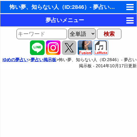
怖い夢、知らない人（ID:2846）- 夢占い掲示板
東洋・西洋占星術
夢占いメニュー
ホラリー占星術
AIゆめの夢占いチャット
夢の世界
手相占いで未来診断
夢占い掲示板
タロットカードで無料占い
ゆめの夢占い
>
夢占い掲示板
>怖い夢、知らない人（ID:2846）- 夢占い
掲示板 -
2014年10月17日
更新
夢占い掲示板の使用ルール
カテゴリー別夢占い
命名の姓名判断
掲示板の入力・編集フォーム
夢占い辞典
飛星派風水で住宅開運
人気の夢占い
男と女の心理学と心理テスト