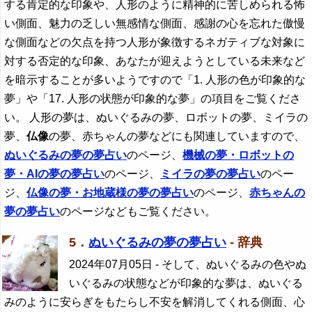
する肯定的な印象や、人形のように精神的に苦しめられる怖
い側面、魅力の乏しい無感情な側面、感謝の心を忘れた傲慢
な側面などの欠点を持つ人形が象徴するネガティブな対象に
対する否定的な印象、あなたが迎えようとしている未来など
を暗示することが多いようですので「1. 人形の色が印象的な
夢」や「17. 人形の状態が印象的な夢」の項目をご覧くださ
い。 人形の夢は、ぬいぐるみの夢、ロボットの夢、ミイラの
夢、
仏像
の夢、赤ちゃんの夢などにも関連していますので、
ぬいぐるみの夢の夢占い
のページ、
機械の夢・ロボットの
夢・AIの夢の夢占い
のページ、
ミイラの夢の夢占い
のペー
ジ、
仏像
の夢・お地蔵様の夢の夢占い
のページ、
赤ちゃんの
夢の夢占い
のページなどもご覧ください。
5．
ぬいぐるみの夢の夢占い
- 辞典
2024年07月05日
- そして、ぬいぐるみの色やぬ
いぐるみの状態などが印象的な夢は、ぬいぐる
みのように安らぎをもたらし不安を解消してくれる側面、心