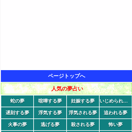
ページトップへ
人気の夢占い
蛇の夢
喧嘩する夢
妊娠する夢
いじめられる夢
遅刻する夢
浮気する夢
浮気される夢
追われる夢
火事の夢
逃げる夢
殺される夢
怖い夢