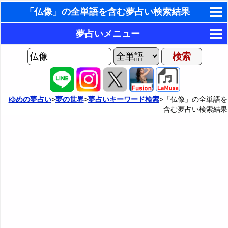
「仏像」の全単語を含む夢占い検索結果
東洋・西洋占星術
夢占いメニュー
ホラリー占星術
AIゆめの夢占いチャット
夢の世界
手相占いで未来診断
ヨセフの夢占い
夢占い掲示板
タロットカードで無料占い
ゆめの夢占い
>
夢の世界
>
夢占いキーワード検索
>「仏像」の全単語を
含む夢占い検索結果
夢占いの歴史
カテゴリー別夢占い
命名の姓名判断
夢を見るメカニズム
夢占い辞典
飛星派風水で住宅開運
無意識の6種類のアーキタイプ
人気の夢占い
男と女の心理学と心理テスト
夢診断の方法
正夢と逆夢
予知夢とデジャヴ