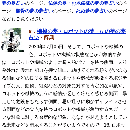
夢の夢占い
のページ、
仏像
の夢・お地蔵様の夢の夢占い
のペ
ージ、
骸骨の夢の夢占い
のページ、
死ぬ夢の夢占い
のページ
などもご覧ください。
8．
機械の夢・ロボットの夢・AIの夢の夢
占い
- 辞典
2024年07月05日
- そして、ロボットや機械の
色、ロボットや機械の状態などが印象的な夢
は、ロボットや機械のように超人的パワーを持つ側面、人並
み外れた優れた能力を持つ側面、助けてくれる頼りがいのあ
る側面などの長所を備えるロボットや機械が象徴するポジテ
ィブな人、動物、組織などの対象に対する肯定的な印象や、
ロボットや機械のように感情が乏しく冷たく感じる側面、暴
走して危険をもたらす側面、思い通りに動かずイライラさせ
る側面などの欠点を持つロボットや機械が象徴するネガティ
ブな対象に対する否定的な印象、あなたが迎えようとしてい
る未来などを暗示することが多いようですので「16. ロボッ