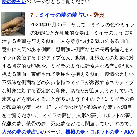
夢の夢占い
のページなどもご覧ください。
7．
ミイラの夢の夢占い
- 辞典
2024年07月05日
- そして、ミイラの色やミイラ
の状態などが印象的な夢は、ミイラのように復
活する希望を与える側面、人を惹きつける魅力のある側面、
意外に人気のある側面、忍耐強い側面などの長所を備えるミ
イラが象徴するポジティブな人、動物、組織などの対象に対
する肯定的な印象や、ミイラのように詮索される辛い記憶を
抱える側面、束縛されて窮屈さを抱える側面、感情の乏しい
不気味な側面などの欠点を持つミイラが象徴するネガティブ
な対象に対する否定的な印象、あなたが迎えようとしている
未来などを暗示することが多いようですので「1. ミイラの色
が印象的な夢」や「17. ミイラの状態が印象的な夢」の項目
をご覧ください。 ミイラの夢は、人形の夢、ロボットの夢、
仏像
の夢、骸骨の夢、死ぬ夢などにも関連していますので、
人形の夢の夢占い
のページ、
機械の夢・ロボットの夢・AIの