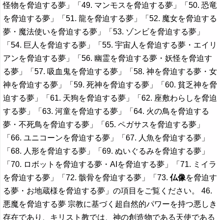
怪物を脅迫する夢」「49. マンモスを脅迫する夢」「50. 恐竜
を脅迫する夢」「51. 龍を脅迫する夢」「52. 魔女を脅迫する
夢・魔法使いを脅迫する夢」「53. ゾンビを脅迫する夢」
「54. 巨人を脅迫する夢」「55. 宇宙人を脅迫する夢・エイリ
アンを脅迫する夢」「56. 幽霊を脅迫する夢・妖怪を脅迫す
る夢」「57. 吸血鬼を脅迫する夢」「58. 神を脅迫する夢・女
神を脅迫する夢」「59. 死神を脅迫する夢」「60. 貧乏神を脅
迫する夢」「61. 天狗を脅迫する夢」「62. 座敷わらしを脅迫
する夢」「63. 河童を脅迫する夢」「64. 火の鳥を脅迫する
夢・不死鳥を脅迫する夢」「65. ペガサスを脅迫する夢」
「66. ユニコーンを脅迫する夢」「67. 人魚を脅迫する夢」
「68. 人形を脅迫する夢」「69. ぬいぐるみを脅迫する夢」
「70. ロボットを脅迫する夢・AIを脅迫する夢」「71. ミイラ
を脅迫する夢」「72. 骸骨を脅迫する夢」「73.
仏像
を脅迫す
る夢・お地蔵様を脅迫する夢」の項目をご覧ください。 46.
悪魔を脅迫する夢 宗教に基づく超自然的パワーを持つ悪しき
存在であり、キリスト教では、神の創造物である天使である