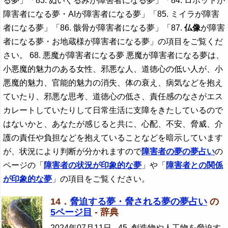
る夢」「83. ぬいぐるみが障害者になる夢」「84. ロボットが
障害者になる夢・AIが障害者になる夢」「85. ミイラが障害
者になる夢」「86. 骸骨が障害者になる夢」「87.
仏像
が障害
者になる夢・お地蔵様が障害者になる夢」の項目をご覧くだ
さい。 68. 悪魔が障害者になる夢 悪魔が障害者になる夢は、
小悪魔的魅力のある女性、邪悪な人、道徳心の低い人が、小
悪魔的魅力、官能的魅力の消失、体の衰え、病気などを抱え
ていたり、邪悪な思考、道徳心の低さ、責任感のなさがエス
カレートしていたりして日常生活に支障をきたしているので
はないかと、あなたが感じると共に、心配、不安、脅威、介
護の責任や負担などを抱えていることなどを暗示しています
が、状況により判断が分かれますので
障害者の夢の夢占い
の
ページの「
障害者の状況が印象的な夢
」や「
障害者との関係
が印象的な夢
」の項目をご覧ください。
14．
脅迫する夢・脅される夢の夢占い
の
5ページ目
- 辞典
2024年07月11日
- 45. 創造物や人工物を脅迫す