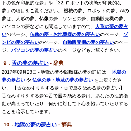
トの色が印象的な夢」や「32. ロボットの状態が印象的な
夢」の項目をご覧ください。 機械の夢、ロボットの夢、AIの
夢は、人形の夢、
仏像
の夢、ゾンビの夢、自動販売機の夢、
パソコンの夢などにも関連していますので、
人形の夢の夢占
い
のページ、
仏像
の夢・お地蔵様の夢の夢占い
のページ、
ゾ
ンビの夢の夢占い
のページ、
自動販売機の夢の夢占い
のペー
ジ、
パソコンの夢の夢占い
のページなどもご覧ください。
9．
舌の夢の夢占い
- 辞典
2017年09月23日
- 地獄の夢や閻魔様の夢の詳細は、
地獄の
夢の夢占い
や
仏像の夢・地蔵の夢の夢占い
をご覧くださ
い。 【舌なめずりをする夢・舌で唇を舐める夢の夢占い】
舌なめずりをする夢や舌で唇を舐める夢は、あなたの性的衝
動が高まっていたり、何かに対して下心を抱いていたりする
ことを暗示しています。
10．
地獄の夢の夢占い
- 辞典