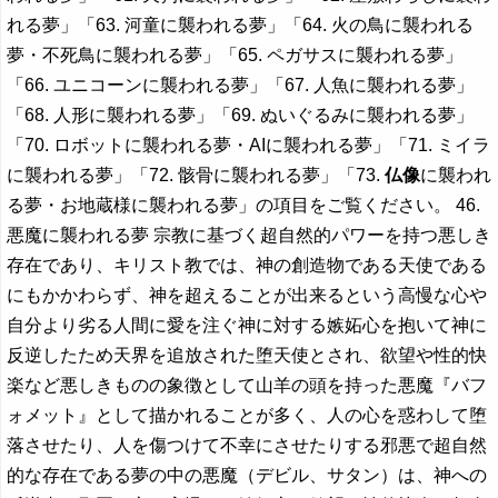
れる夢」「63. 河童に襲われる夢」「64. 火の鳥に襲われる
夢・不死鳥に襲われる夢」「65. ペガサスに襲われる夢」
「66. ユニコーンに襲われる夢」「67. 人魚に襲われる夢」
「68. 人形に襲われる夢」「69. ぬいぐるみに襲われる夢」
「70. ロボットに襲われる夢・AIに襲われる夢」「71. ミイラ
に襲われる夢」「72. 骸骨に襲われる夢」「73.
仏像
に襲われ
る夢・お地蔵様に襲われる夢」の項目をご覧ください。 46.
悪魔に襲われる夢 宗教に基づく超自然的パワーを持つ悪しき
存在であり、キリスト教では、神の創造物である天使である
にもかかわらず、神を超えることが出来るという高慢な心や
自分より劣る人間に愛を注ぐ神に対する嫉妬心を抱いて神に
反逆したため天界を追放された堕天使とされ、欲望や性的快
楽など悪しきものの象徴として山羊の頭を持った悪魔『バフ
ォメット』として描かれることが多く、人の心を惑わして堕
落させたり、人を傷つけて不幸にさせたりする邪悪で超自然
的な存在である夢の中の悪魔（デビル、サタン）は、神への