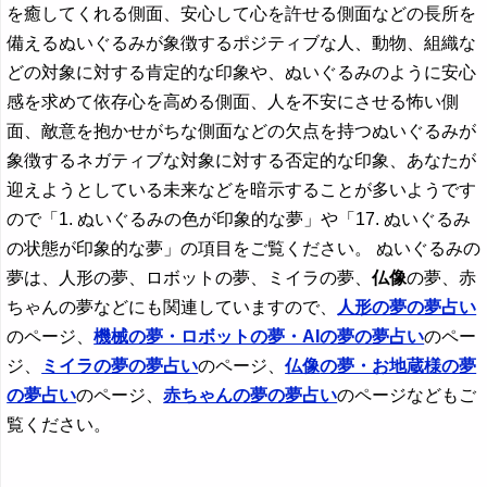
を癒してくれる側面、安心して心を許せる側面などの長所を
備えるぬいぐるみが象徴するポジティブな人、動物、組織な
どの対象に対する肯定的な印象や、ぬいぐるみのように安心
感を求めて依存心を高める側面、人を不安にさせる怖い側
面、敵意を抱かせがちな側面などの欠点を持つぬいぐるみが
象徴するネガティブな対象に対する否定的な印象、あなたが
迎えようとしている未来などを暗示することが多いようです
ので「1. ぬいぐるみの色が印象的な夢」や「17. ぬいぐるみ
の状態が印象的な夢」の項目をご覧ください。 ぬいぐるみの
夢は、人形の夢、ロボットの夢、ミイラの夢、
仏像
の夢、赤
ちゃんの夢などにも関連していますので、
人形の夢の夢占い
のページ、
機械の夢・ロボットの夢・AIの夢の夢占い
のペー
ジ、
ミイラの夢の夢占い
のページ、
仏像
の夢・お地蔵様の夢
の夢占い
のページ、
赤ちゃんの夢の夢占い
のページなどもご
覧ください。