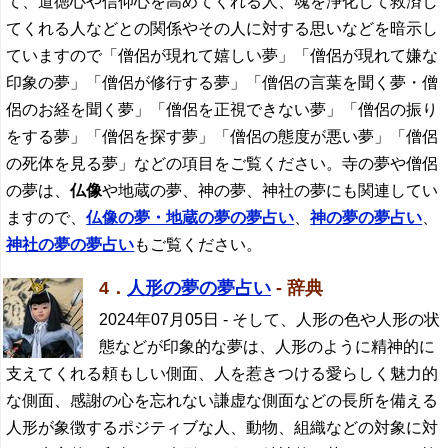
て、道徳心や信仰心を高めてくれる人、魂を浄化して救済し
てくれる人などとの関係やその人に対する思いなどを暗示し
ていますので「僧侶が現れて嬉しい夢」「僧侶が現れて嫌な
印象の夢」「僧侶が修行する夢」「僧侶の言葉を聞く夢・僧
侶のお経を聞く夢」「僧侶を正視できない夢」「僧侶の振り
をする夢」「僧侶を探す夢」「僧侶の態度が悪い夢」「僧侶
の死体を見る夢」などの項目をご覧ください。寺の夢や僧侶
の夢は、
仏像
や地蔵の夢、神の夢、神社の夢にも関連してい
ますので、
仏像
の夢・地蔵の夢の夢占い
、
神の夢の夢占い
、
神社の夢の夢占い
もご覧ください。
4．
人形の夢の夢占い
- 辞典
2024年07月05日
- そして、人形の色や人形の状
態などが印象的な夢は、人形のように精神的に
支えてくれる頼もしい側面、人を惹きつける愛らしく魅力的
な側面、感謝の心を忘れない謙虚な側面などの長所を備える
人形が象徴するポジティブな人、動物、組織などの対象に対