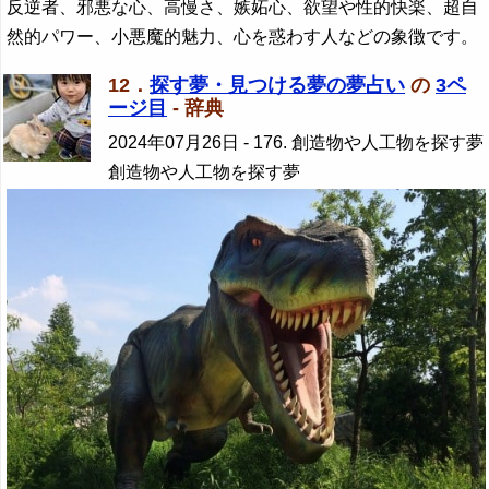
反逆者、邪悪な心、高慢さ、嫉妬心、欲望や性的快楽、超自
然的パワー、小悪魔的魅力、心を惑わす人などの象徴です。
12．
探す夢・見つける夢の夢占い
の
3ペ
ージ目
- 辞典
2024年07月26日
- 176. 創造物や人工物を探す夢
創造物や人工物を探す夢