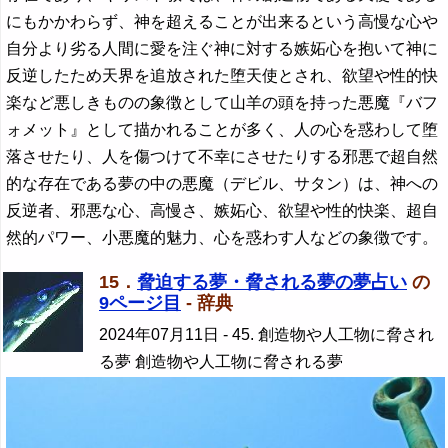
にもかかわらず、神を超えることが出来るという高慢な心や
自分より劣る人間に愛を注ぐ神に対する嫉妬心を抱いて神に
反逆したため天界を追放された堕天使とされ、欲望や性的快
楽など悪しきものの象徴として山羊の頭を持った悪魔『バフ
ォメット』として描かれることが多く、人の心を惑わして堕
落させたり、人を傷つけて不幸にさせたりする邪悪で超自然
的な存在である夢の中の悪魔（デビル、サタン）は、神への
反逆者、邪悪な心、高慢さ、嫉妬心、欲望や性的快楽、超自
然的パワー、小悪魔的魅力、心を惑わす人などの象徴です。
15．
脅迫する夢・脅される夢の夢占い
の
9ページ目
- 辞典
2024年07月11日
- 45. 創造物や人工物に脅され
る夢 創造物や人工物に脅される夢