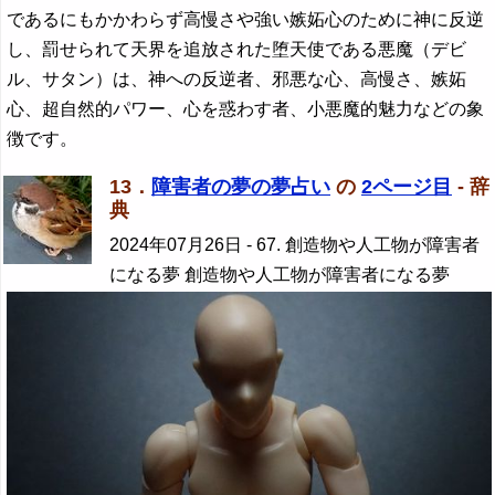
であるにもかかわらず高慢さや強い嫉妬心のために神に反逆
し、罰せられて天界を追放された堕天使である悪魔（デビ
ル、サタン）は、神への反逆者、邪悪な心、高慢さ、嫉妬
心、超自然的パワー、心を惑わす者、小悪魔的魅力などの象
徴です。
13．
障害者の夢の夢占い
の
2ページ目
- 辞
典
2024年07月26日
- 67. 創造物や人工物が障害者
になる夢 創造物や人工物が障害者になる夢