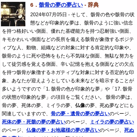
6．
骸骨の夢の夢占い
- 辞典
2024年07月05日
- そして、骸骨の色や骸骨の状
態などが印象的な夢は、骸骨のように強い信念
を持つ格好いい側面、優れた基礎能力を持つ忍耐強い側面、
キモかわいい側面などの長所を備える骸骨が象徴するポジテ
ィブな人、動物、組織などの対象に対する肯定的な印象や、
骸骨のように死や恐怖をもたら不気味な側面、無駄な努力を
して徒労感を覚える側面、辛い記憶を抱える側面などの欠点
を持つ骸骨が象徴するネガティブな対象に対する否定的な印
象、あなたが迎えようとしている未来などを暗示することが
多いようですので「1. 骸骨の色が印象的な夢」や「17. 骸骨
の状態が印象的な夢」の項目をご覧ください。 骸骨の夢は、
骨の夢、死体の夢、ミイラの夢、
仏像
の夢、死ぬ夢などにも
関連していますので、
骨の夢・遺骨の夢の夢占い
のページ、
死体の夢・死骸の夢の夢占い
のページ、
ミイラの夢の夢占い
のページ、
仏像
の夢・お地蔵様の夢の夢占い
のページ、
死ぬ