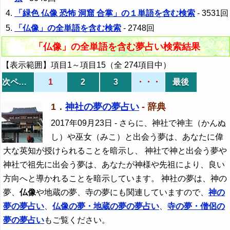
「緑色 仏像 恐怖 洞窟 合掌」の１単語を含む検索
- 3531回
「仏像」の全単語を含む検索
- 2748回
「仏像」の全単語を含む夢占い検索結果
【表示範囲】項目1～項目15（全 274項目中）
次ページ
1
2
3
・・・
最後
1．
神社の夢の夢占い
- 辞典
2017年09月23日
- さらに、神社で神主（かんぬ
し）や巫女（みこ）と出会う夢は、あなたに偉
大な英知が授けられることを暗示し、 神社で神と出会う夢や
神社で祖先に出会う夢は、あなたが神様や先祖により、良い
方向へと導かれることを暗示しています。 神社の夢は、神の
夢、
仏像
や地蔵の夢、寺の夢にも関連していますので、
神の
夢の夢占い
、
仏像
の夢・地蔵の夢の夢占い
、
寺の夢・僧侶の
夢の夢占い
もご覧ください。