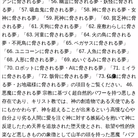
アンに脅される夢」「56. 幽霊に脅される夢・妖怪に脅され
る夢」「57. 吸血鬼に脅される夢」「58. 神に脅される夢・女
神に脅される夢」「59. 死神に脅される夢」「60. 貧乏神に脅
される夢」「61. 天狗に脅される夢」「62. 座敷わらしに脅さ
れる夢」「63. 河童に脅される夢」「64. 火の鳥に脅される
夢・不死鳥に脅される夢」「65. ペガサスに脅される夢」
「66. ユニコーンに脅される夢」「67. 人魚に脅される夢」
「68. 人形に脅される夢」「69. ぬいぐるみに脅される夢」
「70. ロボットに脅される夢・AIに脅される夢」「71. ミイラ
に脅される夢」「72. 骸骨に脅される夢」「73.
仏像
に脅され
る夢・お地蔵様に脅される夢」の項目をご覧ください。 46.
悪魔に脅される夢 宗教に基づく超自然的パワーを持つ悪しき
存在であり、キリスト教では、神の創造物である天使である
にもかかわらず、神を超えることが出来るという高慢な心や
自分より劣る人間に愛を注ぐ神に対する嫉妬心を抱いて神に
反逆したため天界を追放された堕天使とされ、欲望や性的快
楽など悪しきものの象徴として山羊の頭を持った悪魔『バフ