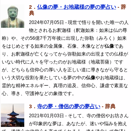
2．
仏像の夢・お地蔵様の夢の夢占い
- 辞
典
2024年07月05日
- 現世で悟りを開いた唯一の人
物とされるお釈迦様（釈迦如来：如来は仏の尊
称）や、その56億7千万年後に出現した弥勒（みろく）如来
をはじめとする如来の金属像、石像、木像などが
仏像
であ
り、お釈迦様が亡くなってから弥勒如来の出現までの仏様が
いない時代に人々を守ったのがお地蔵様（地蔵菩薩）です
が、どちらも信仰心の厚い人を正しい道に導きながら守ると
いう大切な役割を果たしている夢の中の
仏像
やお地蔵様は、
霊的な精神エネルギー、真理の追及、信仰心、謙虚で素直な
心、導き、守護神などの象徴です。
3．
寺の夢・僧侶の夢の夢占い
- 辞典
2021年01月03日
- そして、寺の僧侶やお坊さん
が印象的な夢は、あなたが、迷いや悩みを抱え