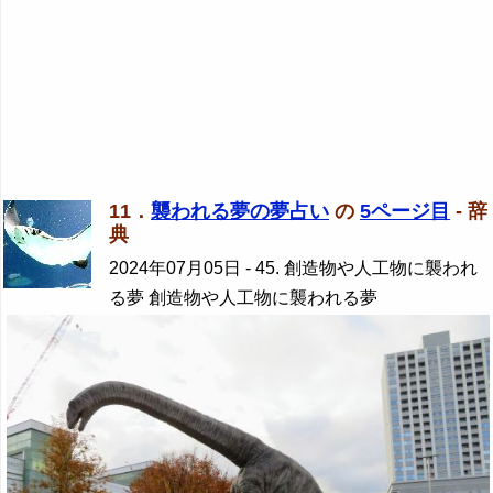
11．
襲われる夢の夢占い
の
5ページ目
- 辞
典
2024年07月05日
- 45. 創造物や人工物に襲われ
る夢 創造物や人工物に襲われる夢