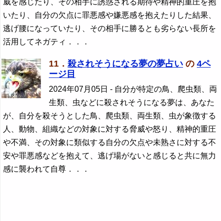
威を感じたり、その相手に誘惑される期待や精神的重圧を抱
いたり、自分の欠点に罪悪感や嫌悪感を抱えたりした結果、
逃げ腰になっていたり、その相手に勝るとも劣らない長所を
活用してネガティ．．．
11．
殺されそうになる夢の夢占い
の
4ペ
ージ目
2024年07月05日
- 自分が特定の鳥、爬虫類、両
生類、虫などに殺されそうになる夢は、あなた
が、自分を殺そうとした鳥、爬虫類、両生類、虫が象徴する
人、動物、組織などの対象に対する脅威や怒り、精神的重圧
や不満、その対象に類似する自分の欠点や未熟さに対する不
安や罪悪感などを抱えて、逃げ場がないと感じると共に無力
感に襲われて自尊．．．