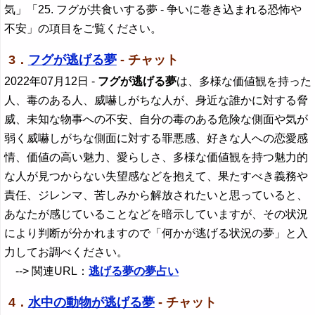
気」「25. フグが共食いする夢 - 争いに巻き込まれる恐怖や
不安」の項目をご覧ください。
3．
フグが逃げる夢
- チャット
2022年07月12日
-
フグが逃げる夢
は、多様な価値観を持った
人、毒のある人、威嚇しがちな人が、身近な誰かに対する脅
威、未知な物事への不安、自分の毒のある危険な側面や気が
弱く威嚇しがちな側面に対する罪悪感、好きな人への恋愛感
情、価値の高い魅力、愛らしさ、多様な価値観を持つ魅力的
な人が見つからない失望感などを抱えて、果たすべき義務や
責任、ジレンマ、苦しみから解放されたいと思っていると、
あなたが感じていることなどを暗示していますが、その状況
により判断が分かれますので「何かが逃げる状況の夢」と入
力してお調べください。
--> 関連URL：
逃げる夢の夢占い
4．
水中の動物が逃げる夢
- チャット