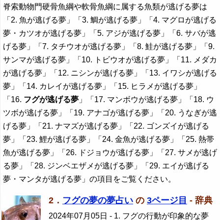
脊索動物門硬骨魚綱や軟骨魚綱に属する魚類が逃げる夢は
「2. 魚が逃げる夢」「3. 鯛が逃げる夢」「4. マグロが逃げる
夢・カツオが逃げる夢」「5. アジが逃げる夢」「6. サバが逃
げる夢」「7. タチウオが逃げる夢」「8. 鮭が逃げる夢」「9.
サンマが逃げる夢」「10. トビウオが逃げる夢」「11. メダカ
が逃げる夢」「12. ニシンが逃げる夢」「13. イワシが逃げる
夢」「14. カレイが逃げる夢」「15. ヒラメが逃げる夢」
「16.
フグが逃げる夢
」「17. マンボウが逃げる夢」「18. ウ
ツボが逃げる夢」「19. アナゴが逃げる夢」「20. うなぎが逃
げる夢」「21. ナマズが逃げる夢」「22. ゴンズイが逃げる
夢」「23. 鯉が逃げる夢」「24. 金魚が逃げる夢」「25. 熱帯
魚が逃げる夢」「26. ドジョウが逃げる夢」「27. サメが逃げ
る夢」「28. ジンベエザメが逃げる夢」「29. エイが逃げる
夢・マンタが逃げる夢」の項目をご覧ください。
2．
フグの夢の夢占い
の
3ページ目
- 辞典
2024年07月05日
- 1. フグの行動が印象的な夢