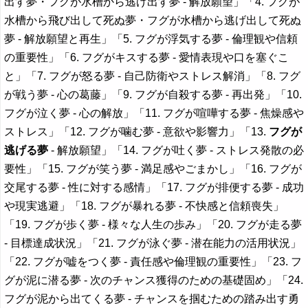
出す夢・フグが水槽から逃げ出す夢 - 解放願望」「4. フグが
水槽から飛び出して死ぬ夢・フグが水槽から逃げ出して死ぬ
夢 - 解放願望と再生」「5. フグが浮気する夢 - 倫理観や信頼
の重要性」「6. フグがキスする夢 - 愛情表現や口を塞ぐこ
と」「7. フグが怒る夢 - 自己防衛やストレス解消」「8. フグ
が戦う夢 - 心の葛藤」「9. フグが自殺する夢 - 再出発」「10.
フグが泣く夢 - 心の解放」「11. フグが喧嘩する夢 - 焦燥感や
ストレス」「12. フグが噛む夢 - 意欲や影響力」「13.
フグが
逃げる夢
- 解放願望」「14. フグが吐く夢 - ストレス発散の必
要性」「15. フグが笑う夢 - 満足感やごまかし」「16. フグが
交尾する夢 - 性に対する感情」「17. フグが排便する夢 - 成功
や現実逃避」「18. フグが暴れる夢 - 不快感と信頼喪失」
「19. フグが歩く夢 - 様々な人生の歩み」「20. フグが走る夢
- 目標達成状況」「21. フグが泳ぐ夢 - 潜在能力の活用状況」
「22. フグが嘘をつく夢 - 責任感や倫理観の重要性」「23. フ
グが泥に潜る夢 - 次のチャンス獲得のための基礎固め」「24.
フグが泥から出てくる夢 - チャンスを掴むための踏み出す勇