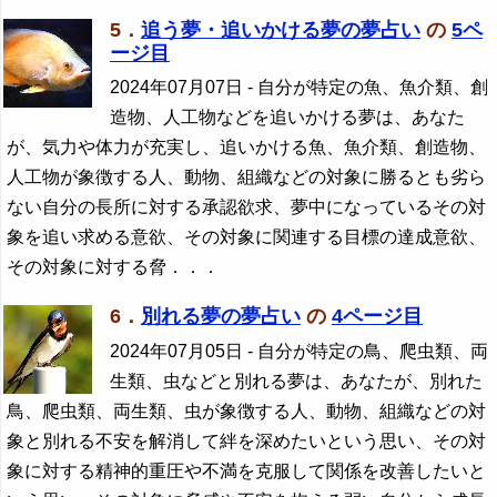
5．
追う夢・追いかける夢の夢占い
の
5ペ
ージ目
2024年07月07日
- 自分が特定の魚、魚介類、創
造物、人工物などを追いかける夢は、あなた
が、気力や体力が充実し、追いかける魚、魚介類、創造物、
人工物が象徴する人、動物、組織などの対象に勝るとも劣ら
ない自分の長所に対する承認欲求、夢中になっているその対
象を追い求める意欲、その対象に関連する目標の達成意欲、
その対象に対する脅．．．
6．
別れる夢の夢占い
の
4ページ目
2024年07月05日
- 自分が特定の鳥、爬虫類、両
生類、虫などと別れる夢は、あなたが、別れた
鳥、爬虫類、両生類、虫が象徴する人、動物、組織などの対
象と別れる不安を解消して絆を深めたいという思い、その対
象に対する精神的重圧や不満を克服して関係を改善したいと