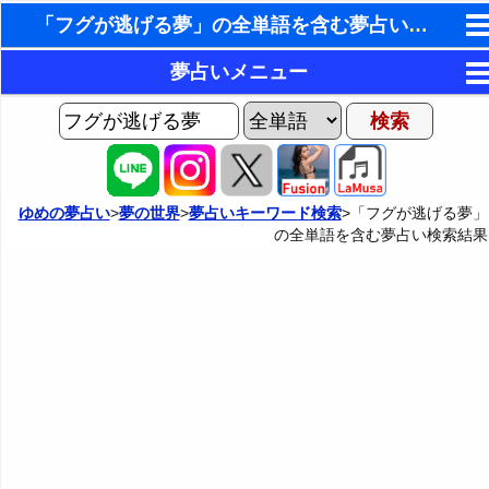
「フグが逃げる夢」の全単語を含む夢占い検索結果
東洋・西洋占星術
夢占いメニュー
ホラリー占星術
AIゆめの夢占いチャット
夢の世界
手相占いで未来診断
ヨセフの夢占い
夢占い掲示板
タロットカードで無料占い
ゆめの夢占い
>
夢の世界
>
夢占いキーワード検索
>「フグが逃げる夢」
の全単語を含む夢占い検索結果
夢占いの歴史
カテゴリー別夢占い
命名の姓名判断
夢を見るメカニズム
夢占い辞典
飛星派風水で住宅開運
無意識の6種類のアーキタイプ
人気の夢占い
男と女の心理学と心理テスト
夢診断の方法
正夢と逆夢
予知夢とデジャヴ