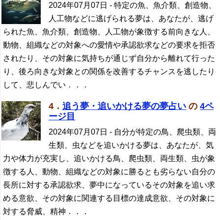
2024年07月07日
- 特定の魚、魚介類、創造物、
人工物などに逃げられる夢は、あなたが、逃げ
られた魚、魚介類、創造物、人工物が象徴する前向きな人、
動物、組織などの対象への愛情や承認欲求などの要求を拒否
されたり、その対象に気持ちが通じず自分から離れて行った
り、後ろ向きな対象との関係を改善するチャンスを逃したり
して、悲しんでい．．．
4．
追う夢・追いかける夢の夢占い
の
4ペ
ージ目
2024年07月07日
- 自分が特定の鳥、爬虫類、両
生類、虫などを追いかける夢は、あなたが、気
力や体力が充実し、追いかける鳥、爬虫類、両生類、虫が象
徴する人、動物、組織などの対象に勝るとも劣らない自分の
長所に対する承認欲求、夢中になっているその対象を追い求
める意欲、その対象に関連する目標の達成意欲、その対象に
対する脅威、精神．．．