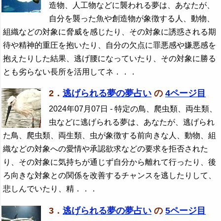
造物、人工物などに襲われる夢は、あなたが、
自分を襲った魚や創造物が象徴する人、動物、
組織などの対象に脅威を感じたり、その対象に誘惑される期
待や精神的重圧を抱いたり、自分の欠点に罪悪感や嫌悪感を
抱えたりした結果、逃げ腰になっていたり、その対象に勝る
とも劣らない長所を活用してネ．．．
2．
逃げられる夢の夢占い
の
4ページ目
2024年07月07日
- 特定の鳥、爬虫類、両生類、
虫などに逃げられる夢は、あなたが、逃げられ
た鳥、爬虫類、両生類、虫が象徴する前向きな人、動物、組
織などの対象への愛情や承認欲求などの要求を拒否された
り、その対象に気持ちが通じず自分から離れて行ったり、後
ろ向きな対象との関係を改善するチャンスを逃したりして、
悲しんでいたり、精．．．
3．
逃げられる夢の夢占い
の
5ページ目