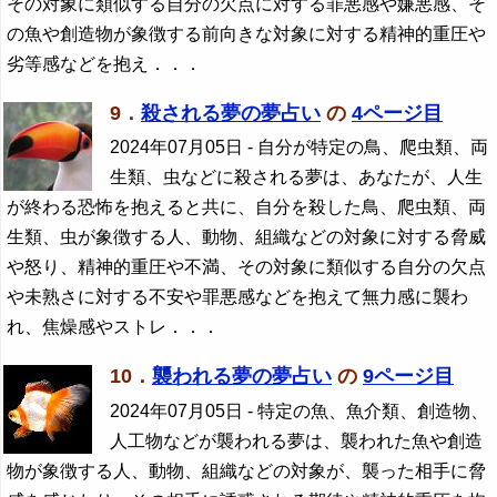
その対象に類似する自分の欠点に対する罪悪感や嫌悪感、そ
の魚や創造物が象徴する前向きな対象に対する精神的重圧や
劣等感などを抱え．．．
9．
殺される夢の夢占い
の
4ページ目
2024年07月05日
- 自分が特定の鳥、爬虫類、両
生類、虫などに殺される夢は、あなたが、人生
が終わる恐怖を抱えると共に、自分を殺した鳥、爬虫類、両
生類、虫が象徴する人、動物、組織などの対象に対する脅威
や怒り、精神的重圧や不満、その対象に類似する自分の欠点
や未熟さに対する不安や罪悪感などを抱えて無力感に襲わ
れ、焦燥感やストレ．．．
10．
襲われる夢の夢占い
の
9ページ目
2024年07月05日
- 特定の魚、魚介類、創造物、
人工物などが襲われる夢は、襲われた魚や創造
物が象徴する人、動物、組織などの対象が、襲った相手に脅