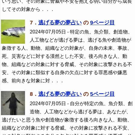
いう思い、その対象に脅威や不安を抱える弱い自分から成長
してその対象から．．．
7．
逃げる夢の夢占い
の
9ページ目
2024年07月05日
- 特定の魚、魚介類、創造物、
人工物などが逃げる夢は、逃げる魚や創造物が
象徴する人、動物、組織などの対象が、自身の未来、事故、
死、災害などに対する漠然とした不安、後ろ向きな人、動
物、組織などの対象に対する脅威、その対象に攻撃される不
安、その対象に類似する自身の欠点に対する罪悪感や嫌悪
感、前向きな対象に対．．．
8．
逃げる夢の夢占い
の
5ページ目
2024年07月05日
- 自分が特定の魚、魚介類、創
造物、人工物などから逃げる夢は、あなたが、
逃げたいと思う魚や創造物が象徴する後ろ向きな人、動物、
組織などの対象に対する脅威、その対象に攻撃される不安、