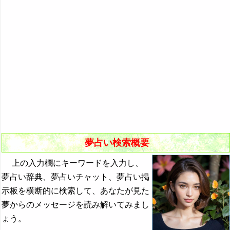
悪夢の原因と対策
初夢
よく見る夢ランキング
夢占いキーワード検索
夢占い検索概要
上の入力欄にキーワードを入力し、
夢占い辞典、夢占いチャット、夢占い掲
示板を横断的に検索して、あなたが見た
夢からのメッセージを読み解いてみまし
ょう。