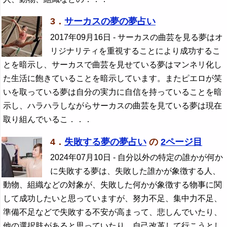
3．
サーカスの夢の夢占い
2017年09月16日
- サーカスの曲芸を見る夢はオ
リジナリティを重視することにより成功するこ
とを暗示し、サーカスで曲芸を見せている夢はマンネリ化し
た生活に飽きていることを暗示しています。またピエロが笑
いを取っている夢は自分の実力に自信を持っていることを暗
示し、ハラハラしながらサーカスの曲芸を見ている夢は現在
取り組んでいるこ．．．
4．
失敗する夢の夢占い
の
2ページ目
2024年07月10日
- 自分以外の特定の誰かが何か
に失敗する夢は、失敗した誰かが象徴する人、
動物、組織などの対象が、失敗した何かが象徴する物事に関
して成功したいと思っていますが、努力不足、集中力不足、
準備不足などで失敗する不安が高まって、悲しんでいたり、
他の選択肢があると思っていたり、自己改革して行こうとし