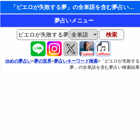
「ピエロが失敗する夢」の全単語を含む夢占い検索結果
東洋・西洋占星術
夢占いメニュー
ホラリー占星術
AIゆめの夢占いチャット
夢の世界
手相占いで未来診断
ヨセフの夢占い
夢占い掲示板
タロットカードで無料占い
ゆめの夢占い
>
夢の世界
>
夢占いキーワード検索
>「ピエロが失敗する
夢」の全単語を含む夢占い検索結果
夢占いの歴史
カテゴリー別夢占い
命名の姓名判断
夢を見るメカニズム
夢占い辞典
飛星派風水で住宅開運
無意識の6種類のアーキタイプ
人気の夢占い
男と女の心理学と心理テスト
夢診断の方法
正夢と逆夢
予知夢とデジャヴ