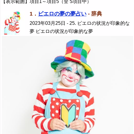
【表示範囲】項目1～項目5（全 5項目中）
1．
ピエロの夢の夢占い
- 辞典
2023年03月25日
- 25. ピエロの状況が印象的な
夢 ピエロの状況が印象的な夢