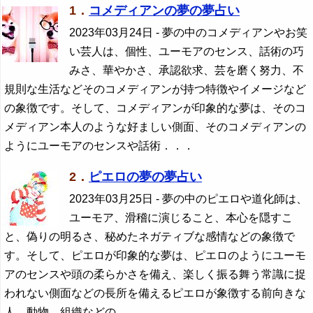
1．
コメディアンの夢の夢占い
2023年03月24日
- 夢の中のコメディアンやお笑
い芸人は、個性、ユーモアのセンス、話術の巧
みさ、華やかさ、承認欲求、芸を磨く努力、不
規則な生活などそのコメディアンが持つ特徴やイメージなど
の象徴です。そして、コメディアンが印象的な夢は、そのコ
メディアン本人のような好ましい側面、そのコメディアンの
ようにユーモアのセンスや話術．．．
2．
ピエロの夢の夢占い
2023年03月25日
- 夢の中のピエロや道化師は、
ユーモア、滑稽に演じること、本心を隠すこ
と、偽りの明るさ、秘めたネガティブな感情などの象徴で
す。そして、ピエロが印象的な夢は、ピエロのようにユーモ
アのセンスや頭の柔らかさを備え、楽しく振る舞う常識に捉
われない側面などの長所を備えるピエロが象徴する前向きな
人、動物、組織などの．．．