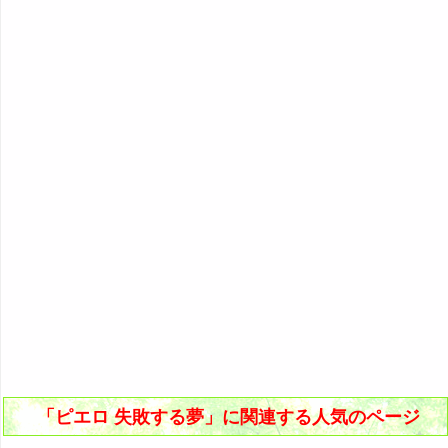
「ピエロ 失敗する夢」に関連する人気のページ