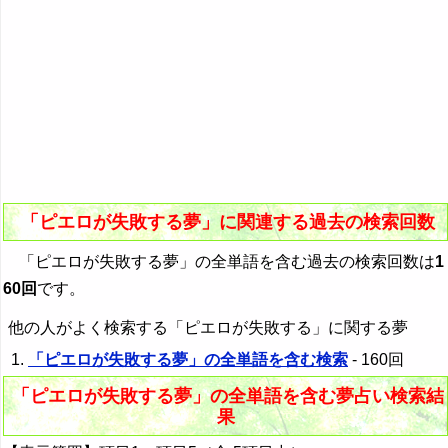
「ピエロが失敗する夢」に関連する過去の検索回数
「ピエロが失敗する夢」の全単語を含む過去の検索回数は
1
60回
です。
他の人がよく検索する「ピエロが失敗する」に関する夢
「ピエロが失敗する夢」の全単語を含む検索
- 160回
「ピエロが失敗する夢」の全単語を含む夢占い検索結
果