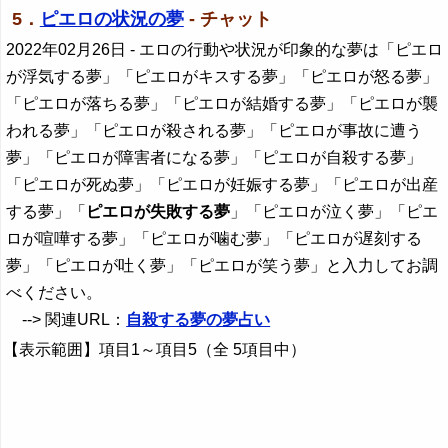
5．
ピエロの状況の夢
- チャット
2022年02月26日
- エロの行動や状況が印象的な夢は「ピエロ
が浮気する夢」「ピエロがキスする夢」「ピエロが怒る夢」
「ピエロが落ちる夢」「ピエロが結婚する夢」「ピエロが襲
われる夢」「ピエロが殺される夢」「ピエロが事故に遭う
夢」「ピエロが障害者になる夢」「ピエロが自殺する夢」
「ピエロが死ぬ夢」「ピエロが妊娠する夢」「ピエロが出産
する夢」「
ピエロが失敗する夢
」「ピエロが泣く夢」「ピエ
ロが喧嘩する夢」「ピエロが噛む夢」「ピエロが遅刻する
夢」「ピエロが吐く夢」「ピエロが笑う夢」と入力してお調
べください。
--> 関連URL：
自殺する夢の夢占い
【表示範囲】項目1～項目5（全 5項目中）