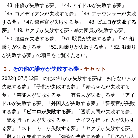
「43. 俳優が失敗する夢」「44. アイドルが失敗する夢」
「45. コメディアンが失敗する夢」「46. アナウンサーが失敗
する夢」「47. 警察官が失敗する夢」「48.
ピエロが失敗する
夢
」「49. ヤクザが失敗する夢・暴力団員が失敗する夢」
「50. 強盗が失敗する夢」「51. 駅員が失敗する夢」「52. 船
乗りが失敗する夢」「52. 船乗りが失敗する夢」「52. 船乗り
が失敗する夢」の項目をご覧ください。
3．
その他の誰かが失敗する夢
- チャット
2022年07月12日
- の他の誰かが失敗する夢は「知らない人が
失敗する夢」「子供が失敗する夢」「赤ちゃんが失敗する
夢」「芸能人が失敗する夢」「有名人が失敗する夢」「アイ
ドルが失敗する夢」「外国人が失敗する夢」「警察官が失敗
する夢」「
ピエロが失敗する夢
」「透明人間が失敗する夢」
「銃を持った人が失敗する夢」「ナイフを持った人が失敗す
る夢」「ストーカーが失敗する夢」「ヤクザが失敗する夢」
「殺人犯が失敗する夢」「強盗が失敗する夢」「目のない人