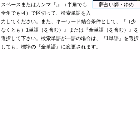
スペースまたはカンマ『,』（半角でも
夢占い師・ゆめ
全角でも可）で区切って、検索単語を入
力してください。また、キーワード結合条件として、『（少
なくとも）1単語（を含む）』または『全単語（を含む）』を
選択して下さい。検索単語が一語の場合は、『1単語』を選択
しても、標準の『全単語』に変更されます。