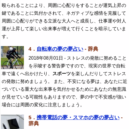
殴られることにより、周囲に心配りをすることが運気上昇の
鍵であることに気付かされて、ネガティブな感情を克服して
周囲に心配りができる立派な大人へと成長し、仕事運や対人
運が上昇して楽しい出来事が増えて行くことを暗示していま
す。
4．
自転車の夢の夢占い
- 辞典
2018年08月01日
- ストレスの発散に努めること
を示唆する警告夢ですので、現実の世界で自転
車で遠くへ出かけたり、
スポーツ
を楽しんだりしてストレス
の発散に努めましょう。 また、不安になる夢は、あなたに近
づいている重大な出来事を気付かせるためにあなたの無意識
が見せている可能性もありますので、夢の中で不安感が強い
場合には周囲の変化に注意しましょう。
5．
携帯電話の夢・スマホの夢の夢占い
-
辞典