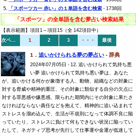
「スポーツカー 赤い」の１単語を含む検索
- 1738回
「スポーツ」の全単語を含む夢占い検索結果
【表示範囲】項目1～項目15（全 142項目中）
次ページ
1
2
3
・・・
最後
1．
追いかけられる夢の夢占い
- 辞典
2024年07月05日
- 12. 追いかけられて気持ち悪
い夢 追いかけられて気持ち悪い夢は、あなた
が、追いかける何かが象徴する人、動物、組織などの対象に
対する脅威や精神的重圧、その対象に類似する自分の欠点に
対する罪悪感や嫌悪感、限られた期間内にその対象に果たさ
なければならない責任などを抱えて、精神的に追い込まれて
ストレスを溜め込んで、生活が不規則になって体調不良に陥
っていたり、ストレスに負けて何もできない状況に陥ってい
たして、ネガティブ思考が先行して仕事運や金運が低迷して