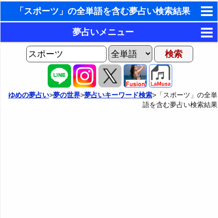
「スポーツ」の全単語を含む夢占い検索結果
東洋・西洋占星術
夢占いメニュー
ホラリー占星術
AIゆめの夢占いチャット
夢の世界
手相占いで未来診断
ヨセフの夢占い
夢占い掲示板
タロットカードで無料占い
ゆめの夢占い
>
夢の世界
>
夢占いキーワード検索
>「スポーツ」の全単
語を含む夢占い検索結果
夢占いの歴史
カテゴリー別夢占い
命名の姓名判断
夢を見るメカニズム
夢占い辞典
飛星派風水で住宅開運
無意識の6種類のアーキタイプ
人気の夢占い
男と女の心理学と心理テスト
夢診断の方法
正夢と逆夢
予知夢とデジャヴ