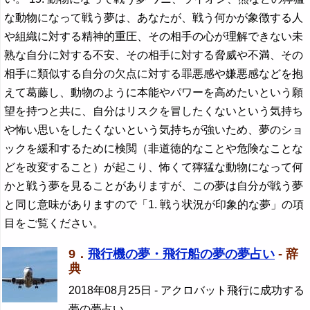
な動物になって戦う夢は、あなたが、戦う何かが象徴する人
や組織に対する精神的重圧、その相手の心が理解できない未
熟な自分に対する不安、その相手に対する脅威や不満、その
相手に類似する自分の欠点に対する罪悪感や嫌悪感などを抱
えて葛藤し、動物のように本能やパワーを高めたいという願
望を持つと共に、自分はリスクを冒したくないという気持ち
や怖い思いをしたくないという気持ちが強いため、夢のショ
ックを緩和するために検閲（非道徳的なことや危険なことな
どを改変すること）が起こり、怖くて獰猛な動物になって何
かと戦う夢を見ることがありますが、この夢は自分が戦う夢
と同じ意味がありますので「1. 戦う状況が印象的な夢」の項
目をご覧ください。
9．
飛行機の夢・飛行船の夢の夢占い
- 辞
典
2018年08月25日
- アクロバット飛行に成功する
夢の夢占い