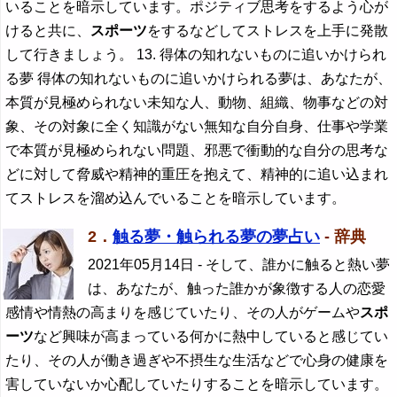
いることを暗示しています。ポジティブ思考をするよう心が
けると共に、
スポーツ
をするなどしてストレスを上手に発散
して行きましょう。 13. 得体の知れないものに追いかけられ
る夢 得体の知れないものに追いかけられる夢は、あなたが、
本質が見極められない未知な人、動物、組織、物事などの対
象、その対象に全く知識がない無知な自分自身、仕事や学業
で本質が見極められない問題、邪悪で衝動的な自分の思考な
どに対して脅威や精神的重圧を抱えて、精神的に追い込まれ
てストレスを溜め込んでいることを暗示しています。
2．
触る夢・触られる夢の夢占い
- 辞典
2021年05月14日
- そして、誰かに触ると熱い夢
は、あなたが、触った誰かが象徴する人の恋愛
感情や情熱の高まりを感じていたり、その人がゲームや
スポ
ーツ
など興味が高まっている何かに熱中していると感じてい
たり、その人が働き過ぎや不摂生な生活などで心身の健康を
害していないか心配していたりすることを暗示しています。