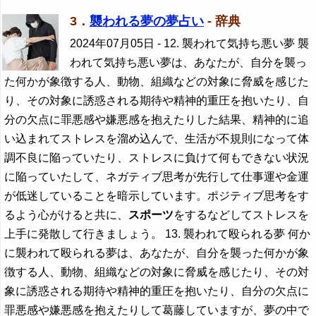
3．
襲われる夢の夢占い
- 辞典
2024年07月05日
- 12. 襲われて気持ち悪い夢 襲
われて気持ち悪い夢は、あなたが、自分を襲っ
た何かが象徴する人、動物、組織などの対象に脅威を感じた
り、その対象に誘惑される期待や精神的重圧を抱いたり、自
分の欠点に罪悪感や嫌悪感を抱えたりした結果、精神的に追
い込まれてストレスを溜め込んで、生活が不規則になって体
調不良に陥っていたり、ストレスに負けて何もできない状況
に陥っていたして、ネガティブ思考が先行して仕事運や金運
が低迷していることを暗示しています。ポジティブ思考をす
るよう心がけると共に、
スポーツ
をするなどしてストレスを
上手に発散して行きましょう。 13. 襲われて殴られる夢 何か
に襲われて殴られる夢は、あなたが、自分を襲った何かが象
徴する人、動物、組織などの対象に脅威を感じたり、その対
象に誘惑される期待や精神的重圧を抱いたり、自分の欠点に
罪悪感や嫌悪感を抱えたりして葛藤していますが、夢の中で