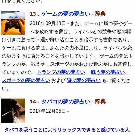
目をご覧ください。
13．
ゲームの夢の夢占い
- 辞典
2018年09月18日
- また、ゲームに勝つ夢やゲー
ムを攻略する夢は、ライバルとの競争や恋の駆
け引きに勝って幸運が舞い込むことを暗示する吉夢であり、
ゲームに負ける夢は、あなたの力不足により、ライバルや恋
の駆け引きに負けることを暗示しています。 ゲームの夢はト
ランプの夢、戦う夢、
スポーツ
の夢および遊ぶ夢にも関連し
ていますので、
トランプの夢の夢占い
、
戦う夢の夢占い
、
スポーツ
の夢の夢占い
および
遊ぶ夢の夢占い
もご覧くださ
い。
14．
タバコの夢の夢占い
- 辞典
2017年12月05日
-
タバコを吸うことによりリラックスできると感じている人