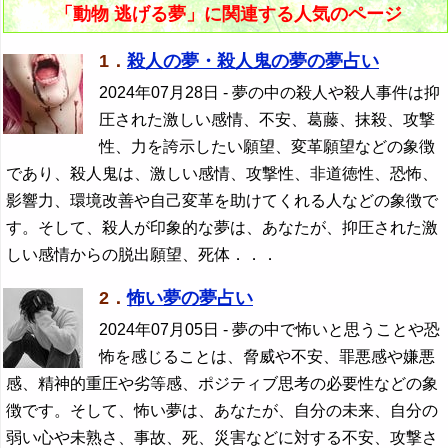
「動物 逃げる夢」に関連する人気のページ
1．
殺人の夢・殺人鬼の夢の夢占い
2024年07月28日
- 夢の中の殺人や殺人事件は抑
圧された激しい感情、不安、葛藤、抹殺、攻撃
性、力を誇示したい願望、変革願望などの象徴
であり、殺人鬼は、激しい感情、攻撃性、非道徳性、恐怖、
影響力、環境改善や自己変革を助けてくれる人などの象徴で
す。そして、殺人が印象的な夢は、あなたが、抑圧された激
しい感情からの脱出願望、死体．．．
2．
怖い夢の夢占い
2024年07月05日
- 夢の中で怖いと思うことや恐
怖を感じることは、脅威や不安、罪悪感や嫌悪
感、精神的重圧や劣等感、ポジティブ思考の必要性などの象
徴です。そして、怖い夢は、あなたが、自分の未来、自分の
弱い心や未熟さ、事故、死、災害などに対する不安、攻撃さ