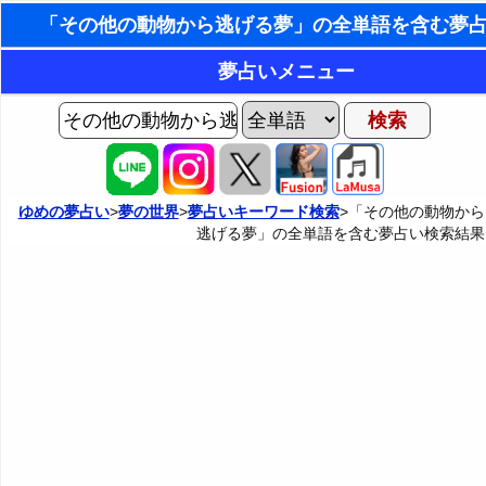
東洋・西洋占星術
夢占いメニュー
ホラリー占星術
AIゆめの夢占いチャット
夢の世界
手相占いで未来診断
ヨセフの夢占い
夢占い掲示板
タロットカードで無料占い
ゆめの夢占い
>
夢の世界
>
夢占いキーワード検索
>「その他の動物から
逃げる夢」の全単語を含む夢占い検索結果
夢占いの歴史
カテゴリー別夢占い
命名の姓名判断
夢を見るメカニズム
夢占い辞典
飛星派風水で住宅開運
無意識の6種類のアーキタイプ
人気の夢占い
男と女の心理学と心理テスト
夢診断の方法
正夢と逆夢
予知夢とデジャヴ