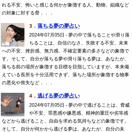
れる不安、怖いと感じる何かが象徴する人、動物、組織など
の対象に対する脅．．．
3．
落ちる夢の夢占い
2024年07月05日
- 夢の中で落ちることや滑り落
ちることは、自信のなさ、失敗する不安、未来
への不安、挫折感、無力感、不確定要素の多さなどの象徴で
す。そして、自分が落ちる夢や滑り落ちる夢は、あなたが、
落ちる前の場所が象徴する目標を目指していますが、本来備
えている長所を十分活用できず、落ちた場所が象徴する物事
の悪化や喪失など．．．
4．
逃げる夢の夢占い
2024年07月05日
- 夢の中で逃げることは、脅威
や不安、罪悪感や嫌悪感、精神的重圧や劣等感
などから逃げること、自由を求める気持ちなどの象徴です。
そして、自分が何かから逃げる夢は、あなたが、自分の未