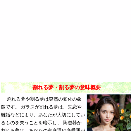
『き』から始まる夢
10．風船が割れる夢・シャボン玉が割れる夢
『く・け』の夢
11．二枚貝の片方が割れる夢
『こ』から始まる夢
12．腹筋が割れる夢
『さ』から始まる夢
13．列に割り込む夢
『し』から始まる夢
14．誰かが列に割り込んでくる夢
『す～そ』の夢
『た・ち』の夢
『つ～と』の夢
割れる夢・割る夢の意味概要
『な行』の夢
割れる夢や割る夢は突然の変化の象
『は』から始まる夢
徴です。 ガラスが割れる夢は、失恋や
『ひ』から始まる夢
離婚などにより、あなたが大切にしてい
るものを失うことを暗示し、 陶磁器が
『ふ～ほ』の夢
割れる夢は、あなたの家庭運や恋愛運が