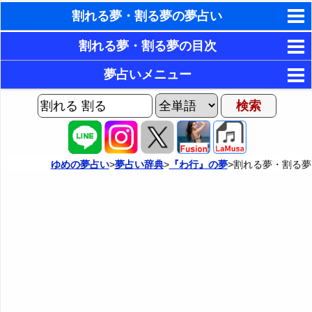
割れる夢・割る夢の夢占い
東洋・西洋占星術
割れる夢・割る夢の目次
ホラリー占星術
1．ガラスが割れる夢・ガラスを割る夢
夢占いメニュー
2．陶磁器が割れる夢・陶磁器を割る夢
手相占いで未来診断
AIゆめの夢占いチャット
3．鍋が割れる夢
夢の世界
タロットカードで無料占い
4．ガラスや陶器を割ろうとするが割れない夢
夢占い掲示板
命名の姓名判断
ゆめの夢占い
>
夢占い辞典
>
『わ行』の夢
>割れる夢・割る夢
5．鏡が割れる夢・鏡を割る夢
カテゴリー別夢占い
飛星派風水で住宅開運
6．石が割れる夢
夢占い辞典
男と女の心理学と心理テスト
7．宝石が割れる夢
『あ・い』の夢
人気の夢占い
8．パワーストーンが割れる夢
『う～お』の夢
9．爪が割れる夢
『か』から始まる夢